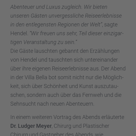
Abenteuer und Luxus zugleich. Wir bieten
unseren Gästen unver­gess­li­che Reise­er­leb­nisse
in den entle­gens­ten Regio­nen der Welt”
, sagte
Hendel.
“Wir freuen uns sehr, Teil dieser einzig­ar­
ti­gen Veran­stal­tung zu sein.”
Die Gäste lausch­ten gebannt den Erzäh­lun­gen
von Hendel und tausch­ten sich unter­ein­an­der
über ihre eigenen Reise­er­leb­nisse aus. Der Abend
in der Villa Bella bot somit nicht nur die Möglich­
keit, sich über Schön­heit und Kunst auszu­tau­
schen, sondern auch über das Fernweh und die
Sehnsucht nach neuen Abenteu­ern.
In einem weite­ren Vortrag des Abends erläu­terte
Dr. Ludger Meyer
, Chirurg und Plasti­scher
Chirurg und Gastge­ber des Abends, wie