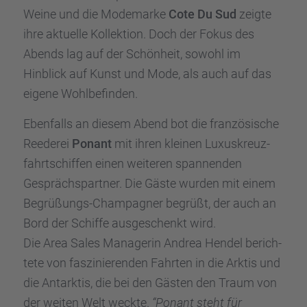
Weine und die Modemarke
Cote Du Sud
zeigte
ihre aktuelle Kollek­tion. Doch der Fokus des
Abends lag auf der Schön­heit, sowohl im
Hinblick auf Kunst und Mode, als auch auf das
eigene Wohlbe­fin­den.
Ebenfalls an diesem Abend bot die franzö­si­sche
Reede­rei
Ponant
mit ihren kleinen Luxus­kreuz­
fahrt­schif­fen einen weite­ren spannen­den
Gesprächs­part­ner. Die Gäste wurden mit einem
Begrü­ßungs-Champa­gner begrüßt, der auch an
Bord der Schiffe ausge­schenkt wird.
Die Area Sales Manage­rin Andrea Hendel berich­
tete von faszi­nie­ren­den Fahrten in die Arktis und
die Antark­tis, die bei den Gästen den Traum von
der weiten Welt weckte.
“Ponant steht für