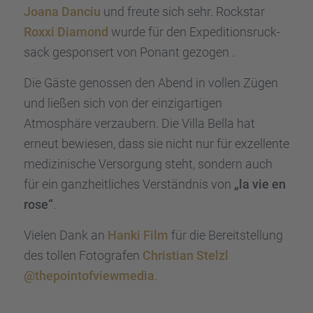
Joana Danciu
und freute sich sehr. Rockstar
Roxxi Diamond
wurde für den Expedi­ti­ons­ruck­
sack gespon­sert von Ponant gezogen .
Die Gäste genos­sen den Abend in vollen Zügen
und ließen sich von der einzig­ar­ti­gen
Atmosphäre verzau­bern. Die Villa Bella hat
erneut bewie­sen, dass sie nicht nur für exzel­lente
medizi­ni­sche Versor­gung steht, sondern auch
für ein ganzheit­li­ches Verständ­nis von
„la vie en
rose“
.
Vielen Dank an
Hanki Film
für die Bereit­stel­lung
des tollen Fotogra­fen
Chris­tian Stelzl
@thepointofviewmedia
.