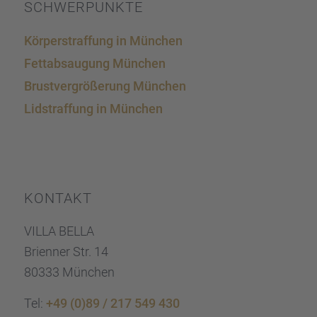
SCHWER­PUNKTE
Körper­straf­fung in München
Fettab­sau­gung München
Brust­ver­grö­ße­rung München
Lidstraf­fung in München
KONTAKT
VILLA BELLA
Brien­ner Str. 14
80333 München
Tel:
+49 (0)89 / 217 549 430