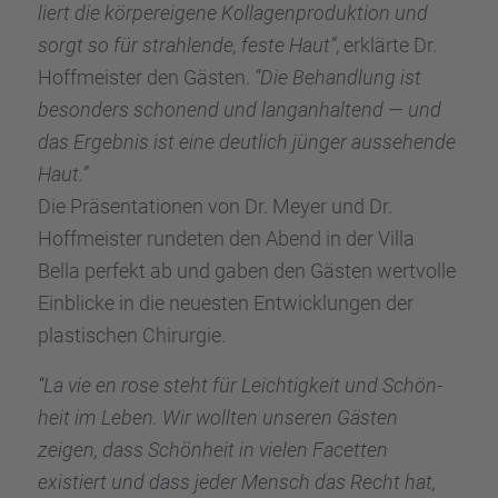
liert die körper­ei­gene Kolla­gen­pro­duk­tion und
sorgt so für strah­lende, feste Haut”
, erklärte Dr.
Hoffmeis­ter den Gästen.
“Die Behand­lung ist
beson­ders schonend und langan­hal­tend — und
das Ergeb­nis ist eine deutlich jünger ausse­hende
Haut.”
Die Präsen­ta­tio­nen von Dr. Meyer und Dr.
Hoffmeis­ter runde­ten den Abend in der Villa
Bella perfekt ab und gaben den Gästen wertvolle
Einbli­cke in die neues­ten Entwick­lun­gen der
plasti­schen Chirur­gie.
“La vie en rose steht für Leich­tig­keit und Schön­
heit im Leben. Wir wollten unseren Gästen
zeigen, dass Schön­heit in vielen Facet­ten
existiert und dass jeder Mensch das Recht hat,