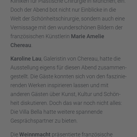
Klini­ken für Plasti­sche Chirur­gie in München, ein.
Doch der Abend bot nicht nur Einbli­cke in die
Welt der Schön­heits­chir­ur­gie, sondern auch eine
Vernis­sage mit den wunder­schö­nen Bildern der
franzö­si­schen Künst­le­rin
Marie Amelie
Chereau
.
Karoline Lau
, Galeris­tin von Chereau, hatte die
Ausstel­lung eigens für diesen Abend zusam­men­
ge­stellt. Die Gäste konnten sich von den faszi­nie­
ren­den Werken inspi­rie­ren lassen und mit
anderen Gästen über Kunst, Kultur und Schön­
heit disku­tie­ren. Doch das war noch nicht alles:
Die Villa Bella hatte weitere spannende
Gesprächs­part­ner zu bieten.
Die
Weinn­macht
präsen­tierte franzö­si­sche