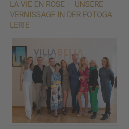
LA VIE EN ROSE — UNSERE
VERNIS­SAGE IN DER FOTOGA­
LE­RIE