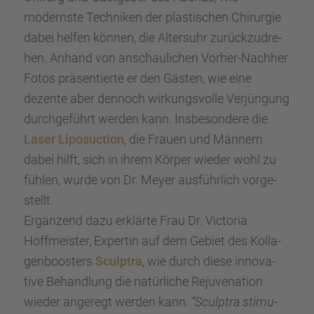
modernste Techni­ken der plasti­schen Chirur­gie
dabei helfen können, die Alters­uhr zurück­zu­dre­
hen. Anhand von anschau­li­chen Vorher-Nachher
Fotos präsen­tierte er den Gästen, wie eine
dezente aber dennoch wirkungs­volle Verjün­gung
durch­ge­führt werden kann. Insbe­son­dere die
Laser Liposuc­tion
, die Frauen und Männern
dabei hilft, sich in ihrem Körper wieder wohl zu
fühlen, wurde von Dr. Meyer ausführ­lich vorge­
stellt.
Ergän­zend dazu erklärte Frau Dr. Victo­ria
Hoffmeis­ter, Exper­tin auf dem Gebiet des Kolla­
gen­boos­ters
Sculp­tra
, wie durch diese innova­
tive Behand­lung die natür­li­che Rejuve­na­tion
wieder angeregt werden kann.
“Sculp­tra stimu­