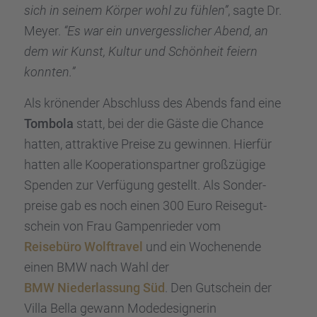
sich in seinem Körper wohl zu fühlen”
, sagte Dr.
Meyer.
“Es war ein unver­gess­li­cher Abend, an
dem wir Kunst, Kultur und Schön­heit feiern
konnten.”
Als krönen­der Abschluss des Abends fand eine
Tombola
statt, bei der die Gäste die Chance
hatten, attrak­tive Preise zu gewin­nen. Hierfür
hatten alle Koope­ra­ti­ons­part­ner großzü­gige
Spenden zur Verfü­gung gestellt. Als Sonder­
preise gab es noch einen 300 Euro Reise­gut­
schein von Frau Gampen­rie­der vom
Reise­büro Wolftra­vel
und ein Wochen­ende
einen BMW nach Wahl der
BMW Nieder­las­sung Süd
. Den Gutschein der
Villa Bella gewann Modede­si­gne­rin