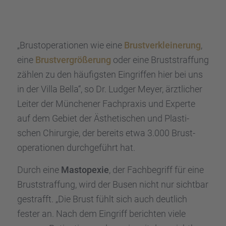
„Brust­ope­ra­tio­nen wie eine
Brust­ver­klei­ne­rung
,
eine
Brust­ver­grö­ße­rung
oder eine Brust­straf­fung
zählen zu den häufigs­ten Eingrif­fen hier bei uns
in der Villa Bella“, so Dr. Ludger Meyer, ärztli­cher
Leiter der Münche­ner Fachpra­xis und Experte
auf dem Gebiet der Ästhe­ti­schen und Plasti­
schen Chirur­gie, der bereits etwa 3.000 Brust­
ope­ra­tio­nen durch­ge­führt hat.
Durch eine
Mastope­xie
, der Fachbe­griff für eine
Brust­straf­fung, wird der Busen nicht nur sicht­bar
gestrafft. „Die Brust fühlt sich auch deutlich
fester an. Nach dem Eingriff berich­ten viele