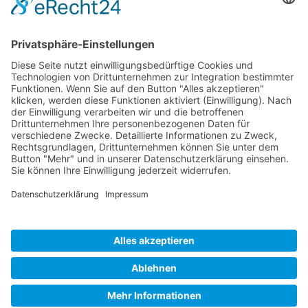
ÖFFNUNGS­ZEI­TEN
Mo-Do: 09:00 — 20:00 Uhr
Fr: 09:00 — 18:00 Uhr
Sa*: 10:00 — 18:00 Uhr
*
auf Anfrage 3x im Monat
© Copyright 2024 - Villa Bella |
Cookie-
Einstellungen
|
Kontakt
|
Datenschutz
|
Barrierefreiheitserklärung
|
Impressum