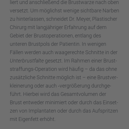
liert und anschlie­ßend die Brust­warze nach oben
versetzt. Um möglichst wenige sicht­bare Narben
zu hinter­las­sen, schnei­det Dr. Meyer, Plasti­scher
Chirurg mit langjäh­ri­ger Erfah­rung auf dem
Gebiet der Brust­ope­ra­tio­nen, entlang des
unteren Brust­pols der Patien­tin. In wenigen
Fällen werden auch waage­rechte Schnitte in der
Unter­brust­falte
gesetzt. Im Rahmen einer Brust­
straf­fungs-Opera­tion wird häufig – da das ohne
zusätz­li­che Schnitte möglich ist – eine Brust­ver­
klei­ne­rung oder auch ‑vergrö­ße­rung durch­ge­
führt. Hierbei wird das Gesamt­vo­lu­men der
Brust entwe­der minimiert oder durch das Einset­
zen von Implan­ta­ten oder durch das Aufsprit­zen
mit Eigen­fett erhöht.