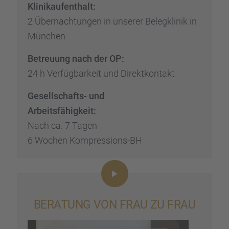
Klinik­auf­ent­halt:
2 Übernach­tun­gen in unserer Beleg­kli­nik in
München
Betreu­ung nach der OP:
24 h Verfüg­bar­keit und Direkt­kon­takt
Gesell­schafts- und
Arbeits­fä­hig­keit:
Nach ca. 7 Tagen
6 Wochen Kompres­si­ons-BH
BERATUNG VON FRAU ZU FRAU