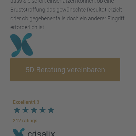
dass Sie sofort einschät­zen können, ob eine
Brust­straf­fung das gewünschte Resul­tat erzielt
oder ob gegebe­nen­falls doch ein anderer Eingriff
erfor­der­lich ist.
5D Beratung verein­ba­ren
Excellent
4.8
212
ratings