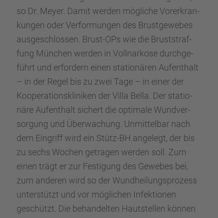
so Dr. Meyer. Damit werden mögli­che Vorer­kran­
kun­gen oder Verfor­mun­gen des Brust­ge­we­bes
ausge­schlos­sen. Brust-OPs wie die Brust­straf­
fung München werden in Vollnar­kose durch­ge­
führt und erfor­dern einen statio­nä­ren Aufent­halt
– in der Regel bis zu zwei Tage – in einer der
Koope­ra­ti­ons­kli­ni­ken der Villa Bella. Der statio­
näre Aufent­halt sichert die optimale Wundver­
sor­gung und Überwa­chung. Unmit­tel­bar nach
dem Eingriff wird ein Stütz-BH angelegt, der bis
zu sechs Wochen getra­gen werden soll. Zum
einen trägt er zur Festi­gung des Gewebes bei,
zum anderen wird so der Wundhei­lungs­pro­zess
unter­stützt und vor mögli­chen Infek­tio­nen
geschützt. Die behan­del­ten Hautstel­len können