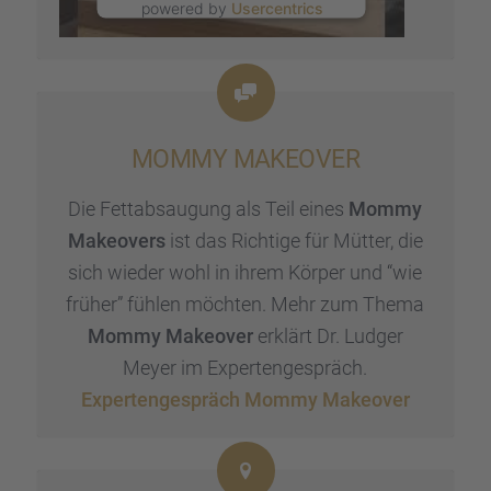
powered by
Usercentrics
Consent Management
Platform
&
eRecht24
MOMMY MAKEOVER
Die Fettab­sau­gung als Teil eines
Mommy
Makeovers
ist das Richtige für Mütter, die
sich wieder wohl in ihrem Körper und “wie
früher” fühlen möchten. Mehr zum Thema
Mommy Makeover
erklärt Dr. Ludger
Meyer im Exper­ten­ge­spräch.
Exper­ten­ge­spräch Mommy Makeover