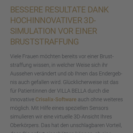
BESSERE RESUL­TATE DANK
HOCHIN­NO­VA­TI­VER 3D-
SIMULA­TION VOR EINER
BRUST­STRAF­FUNG
Viele Frauen möchten bereits vor einer Brust­
straf­fung wissen, in welcher Weise sich ihr
Ausse­hen verän­dert und ob Ihnen das Endergeb­
nis auch gefal­len wird. Glück­li­cher­weise ist das
für Patien­tin­nen der VILLA BELLA durch die
innova­tive
Crisa­lix-Software
auch ohne weite­res
möglich. Mit Hilfe eines spezi­el­len Sensors
simulie­ren wir eine virtu­elle 3D-Ansicht Ihres
Oberkör­pers. Das hat den unschlag­ba­ren Vorteil,