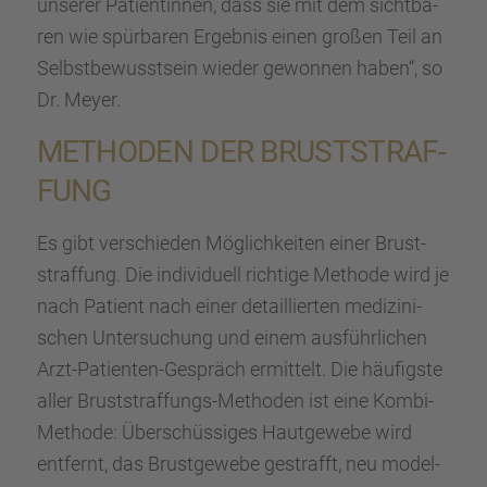
unserer Patien­tin­nen, dass sie mit dem sicht­ba­
ren wie spürba­ren Ergeb­nis einen großen Teil an
Selbst­be­wusst­sein wieder gewon­nen haben“, so
Dr. Meyer.
METHO­DEN DER BRUST­STRAF­
FUNG
Es gibt verschie­den Möglich­kei­ten einer Brust­
straf­fung. Die indivi­du­ell richtige Methode wird je
nach Patient nach einer detail­lier­ten medizi­ni­
schen Unter­su­chung und einem ausführ­li­chen
Arzt-Patien­ten-Gespräch ermit­telt. Die häufigste
aller Brust­straf­fungs-Metho­den ist eine Kombi-
Methode: Überschüs­si­ges Hautge­webe wird
entfernt, das Brust­ge­webe gestrafft, neu model­