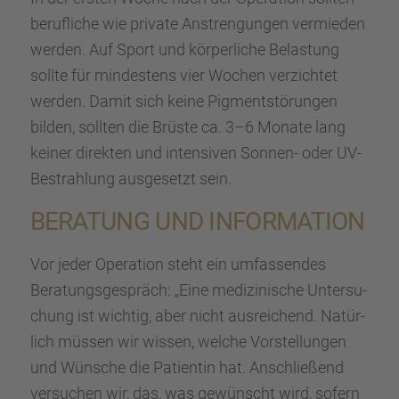
beruf­li­che wie private Anstren­gun­gen vermie­den
werden. Auf Sport und körper­li­che Belas­tung
sollte für mindes­tens vier Wochen verzich­tet
werden. Damit sich keine Pigment­stö­run­gen
bilden, sollten die Brüste ca. 3–6 Monate lang
keiner direk­ten und inten­si­ven Sonnen- oder UV-
Bestrah­lung ausge­setzt sein.
BERATUNG UND INFOR­MA­TION
Vor jeder Opera­tion steht ein umfas­sen­des
Beratungs­ge­spräch: „Eine medizi­ni­sche Unter­su­
chung ist wichtig, aber nicht ausrei­chend. Natür­
lich müssen wir wissen, welche Vorstel­lun­gen
und Wünsche die Patien­tin hat. Anschlie­ßend
versu­chen wir, das, was gewünscht wird, sofern