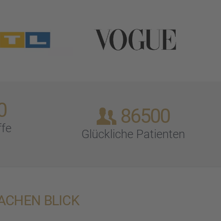
0
86500
ffe
Glück­li­che Patien­ten
WACHEN BLICK