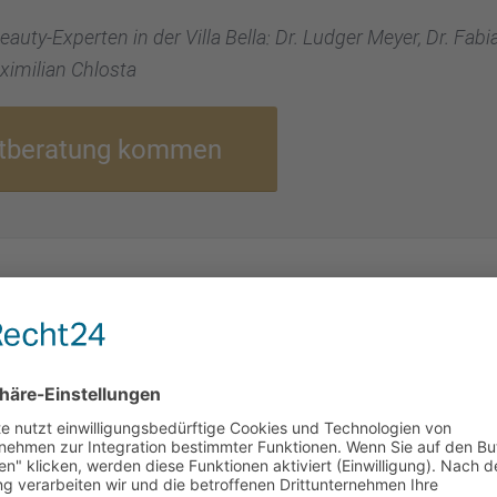
uty-Exper­ten in der Villa Bella: Dr. Ludger Meyer, Dr. Fabi
imi­lian Chlosta
stbe­ra­tung kommen
TFER­NEN IN DER VILLA BELLA AB? 
Bunny Lines: Anfangs niedlich, später lästig
Bunny Lines sin
schrit­tene Hau