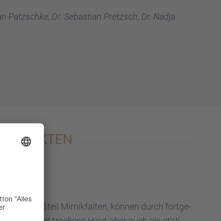
an Patzschke, Dr. Sebas­tian Pretzsch, Dr. Nadja
ALLE FAKTEN
d zum Großteil Mimik­fal­ten, können durch fortge­
tal­te­rung und trockene Haut aber auch als stati­