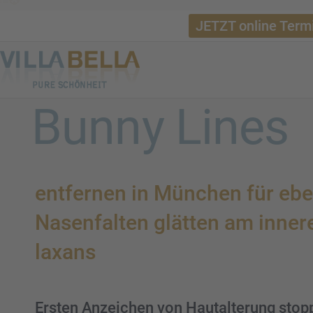
JETZT online Term
Bunny Lines
entfer­nen in München für eb
Nasen­fal­ten glätten am inner
lax­ans
Ersten Anzei­chen von Hautal­te­rung sto