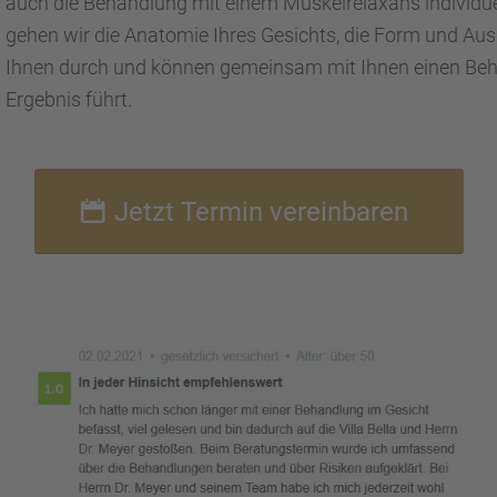
auch die Behand­lung mit einem Muskel­re­lax­ans indivi­du
gehen wir die Anato­mie Ihres Gesichts, die Form und Aus
Ihnen durch und können gemein­sam mit Ihnen einen Behan
Ergeb­nis führt.
Jetzt Termin verein­ba­ren