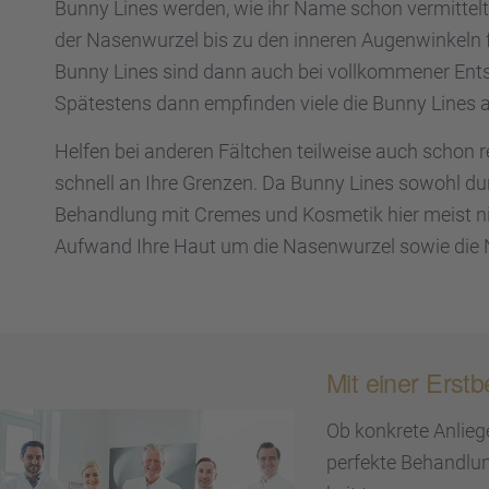
Bunny Lines werden, wie ihr Name schon vermit­telt
der Nasen­wur­zel bis zu den inneren Augen­win­keln 
Bunny Lines sind dann auch bei vollkom­me­ner Entsp
Spätes­tens dann empfin­den viele die Bunny Lines a
Helfen bei anderen Fältchen teilweise auch schon re
schnell an Ihre Grenzen. Da Bunny Lines sowohl durch
Behand­lung mit Cremes und Kosme­tik hier meist ni
Aufwand Ihre Haut um die Nasen­wur­zel sowie die N
Mit einer Erst
Ob konkrete Anlie­
perfekte Behand­lun