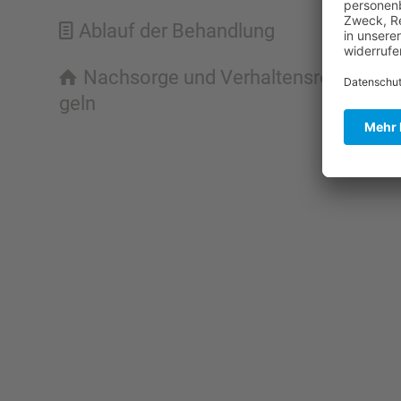
Ablauf der Behand­lung
Nachsorge und Verhal­tens­re­
geln