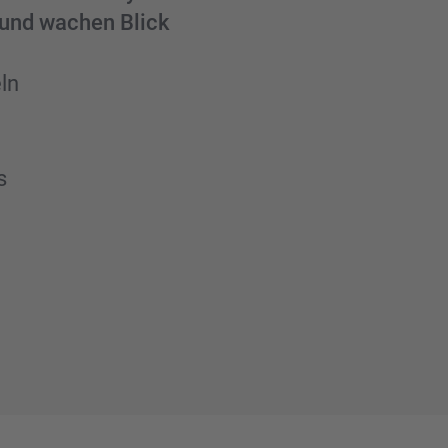
n und wachen Blick
ln
n
s