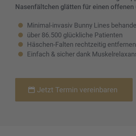
Nasen­fält­chen glätten für einen offene
Minimal-invasiv Bunny Lines behan­de
über 86.500 glück­li­che Patien­ten
Häschen-Falten recht­zei­tig entfer­ne
Einfach & sicher dank Muskel­re­lax­an
Jetzt Termin verein­ba­ren