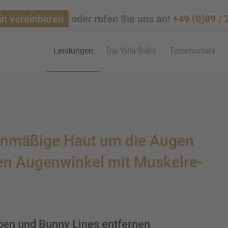
in vereinbaren
oder rufen Sie uns an!
+49 (0)89 /
Leistun­gen
Die Villa Bella
Testi­mo­ni­als
enmä­ßige Haut um die Augen
en Augen­win­kel mit Muskel­re­
ppen und Bunny Lines entfer­nen