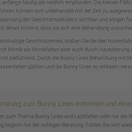
, anfangs häufig als niedlich empfun­den. Die kleinen Fäl
führen, können sich unbehan­delt mit der Zeit zu ausge­wach
an­nung der Gesichts­mus­ku­la­tur sicht­bar und sorgen für
ls derart störend, dass sie sich eine Behand­lung wünsche
ich­hal­tige Gesichts­cremes, stoßen Sie bei den Nasen­fal­
 Mimik als Mimik­fal­ten aber auch durch Hautal­te­rung al
cht zielfüh­rend. Durch die Bunny Lines Behand­lung mit Mu
asen­fal­ten glätten und die Bunny Lines so wirksam vers
be­ra­tung zum Bunny Lines entfer­nen und ein
gen zum Thema Bunny Lines und Lachfal­ten oder nur der W
g beginnt mit der richti­gen Beratung. Fühlen Sie sich wiede