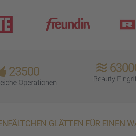
6300
23500
Beauty Eingri
rei­che Opera­tio­nen
EN­FÄLT­CHEN GLÄTTEN FÜR EINEN 