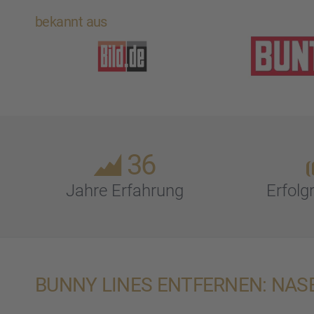
bekannt aus
36
Jahre Erfah­rung
Erfolg­
BUNNY LINES ENTFER­NEN: NAS