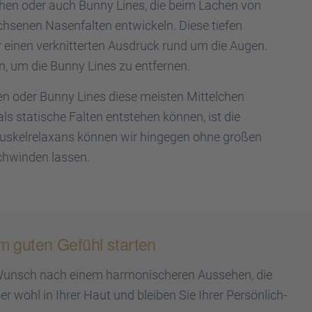
tchen oder auch Bunny Lines, die beim Lachen von
­se­nen Nasen­fal­ten entwi­ckeln. Diese tiefen
 einen verknit­ter­ten Ausdruck rund um die Augen.
n, um die Bunny Lines zu entfer­nen.
ten oder Bunny Lines diese meisten Mittel­chen
s stati­sche Falten entste­hen können, ist die
skel­re­lax­ans können wir hinge­gen ohne großen
chwin­den lassen.
em guten Gefühl starten
unsch nach einem harmo­ni­sche­ren Ausse­hen, die
r wohl in Ihrer Haut und bleiben Sie Ihrer Persön­lich­