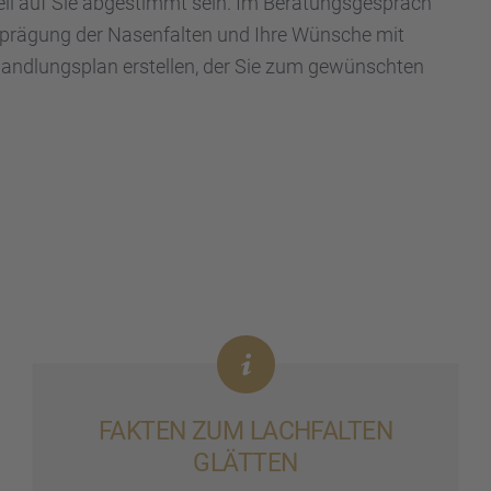
­ell auf Sie abgestimmt sein. Im Beratungs­ge­spräch
prä­gung der Nasen­fal­ten und Ihre Wünsche mit
d­lungs­plan erstel­len, der Sie zum gewünsch­ten
FAKTEN ZUM LACHFAL­TEN
GLÄTTEN