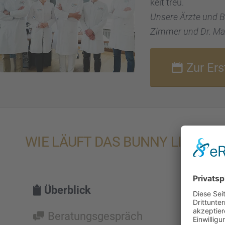
keit treu.
Unsere Ärzte und Bea
Zimmer und Dr. Max
Zur Er
WIE LÄUFT DAS BUNNY LINES EN
Überblick
Beratungs­ge­spräch