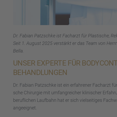
Dr. Fabian Patzschke ist Facharzt für Plasti­sche, Reko
Seit 1. August 2025 verstärkt er das Team von Herrn 
Bella.
UNSER EXPERTE FÜR BODYCON­
BEHAND­LUN­GEN
Dr. Fabian Patzschke ist ein erfah­re­ner Facharzt für 
sche Chirur­gie mit umfang­rei­cher klini­scher Erfa
beruf­li­chen Laufbahn hat er sich vielsei­ti­ges Fachw
angeeig­net.