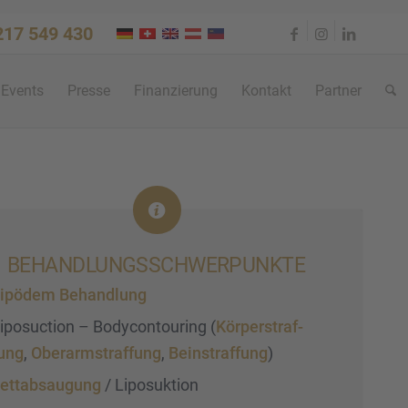
 217 549 430
Events
Presse
Finan­zie­rung
Kontakt
Partner
BEHAND­LUNGS­SCHWER­PUNKTE
ipödem Behand­lung
iposuc­tion – Bodycon­tou­ring (
Körper­straf­
ung
,
Oberarm­straf­fung
,
Beinstraf­fung
)
ettab­sau­gung
/ Liposuk­tion