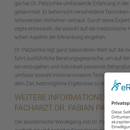
gie hat Dr. Patzschke umfas­sende Erfah­rung in der
gesam­melt. Er beherrscht verschie­dene Techni­ken 
schonen­den Verfah­ren vertraut. Durch seine Exper­ti
zepte entwi­ckeln, die sowohl auf die medizi­ni­sche N
schen Aspekte der Erkran­kung einge­hen.
Dr. Patzschke legt ganz beson­de­ren Wert auf die indi
führt ausführ­li­che Beratungs­ge­sprä­che, um auf d
ten einzu­ge­hen und indivi­du­ell passende Behand­lu
umfasst sowohl minimal-invasive Techni­ken als auc
dem Ziel, bestmög­li­che Ergeb­nisse zu errei­chen.
WEITERE INFOR­MA­TIO­NEN ÜB
FACHARZT DR. FABIAN PATZSC
Der akade­mi­sche Werde­gang von Dr. Fabian Patzsc