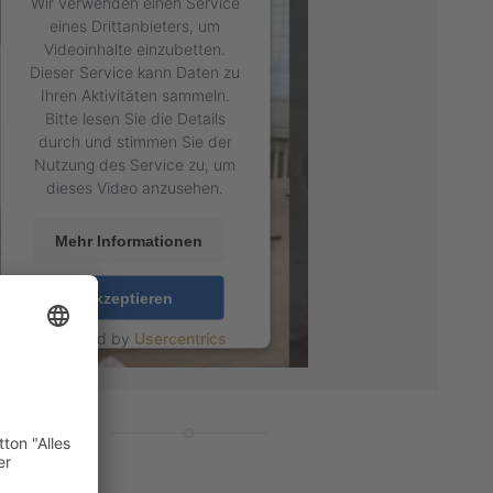
Wir verwenden einen Service
eines Drittanbieters, um
Videoinhalte einzubetten.
Dieser Service kann Daten zu
Ihren Aktivitäten sammeln.
Bitte lesen Sie die Details
durch und stimmen Sie der
Nutzung des Service zu, um
dieses Video anzusehen.
Mehr Informationen
Akzeptieren
powered by
Usercentrics
Consent Management
Platform
&
eRecht24