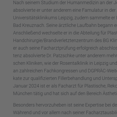
Nach seinem Studium der Human­me­di­zin an der Joh
absol­vierte er unter anderem eine Famula­tur in der A
Univer­si­täts­kli­ni­kums Leipzig, zudem sammelte er
Bad Kreuz­nach. Seine ärztli­che Laufbahn begann er a
Anschlie­ßend wechselte er in die Abtei­lung für Plas
Handchirurgie/Brandverletztenzentrum des BG Klin
er auch seine Facharzt­prü­fung erfolg­reich abschlo
tenz absol­vierte Dr. Patzschke unter anderem mehrere
schen Klini­ken, wie der Rosen­tal­kli­nik in Leipzig
an zahlrei­chen Fachkon­gres­sen und DGPRÄC-Weiter­bi
kate zur quali­fi­zier­ten Filler­be­hand­lung und Unter­s
Januar 2024 ist er als Facharzt für Plasti­sche, Rekon­
München tätig und hat sich auf den Bereich Ästhe­tik in
Beson­ders hervor­zu­he­ben ist seine Exper­tise bei 
Während und vor allem nach seiner Facharzt­aus­bil­