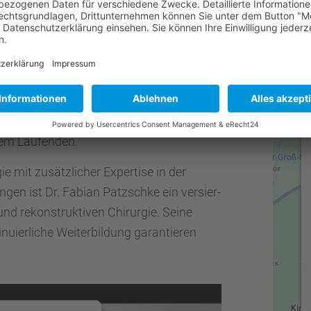
 vor seinem Medizin­stu­dium absol­vierte er
Ein B
ger mit der Abschluss­note “sehr gut”,
ärztli­che Tätig­keit bietet. Seine Exper­
trah­len­schutz und Notfall­me­di­zin sowie
rit­zun­gen und Filler­be­hand­lun­gen ergänzt.
t für Plasti­sche, Rekon­struk­tive und
Forums DGPRÄC hält er sich stets über
dem Laufen­den.
e mit zusätz­li­cher Exper­tise in der
­lun­gen ist Dr. Fabian Patzschke ein versier­
nd rekon­struk­ti­ven Chirur­gie. Seine
­ier­li­che Weiter­bil­dung garan­tie­ren