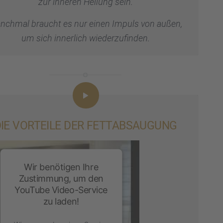
zur inneren Heilung sein.
nch­mal braucht es nur einen Impuls von außen,
um sich inner­lich wieder­zu­fin­den.
IE VORTEILE DER FETTAB­SAU­GUNG
Wir benötigen Ihre
Zustimmung, um den
YouTube Video-Service
zu laden!