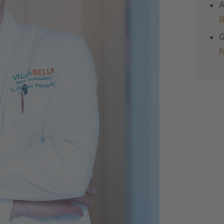
A
B
G
N