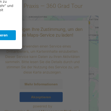
lick in die Praxis — 360 Grad Tour
Wir benötigen Ihre Zustimmung, um den
Google Maps-Service zu laden!
Wir verwenden einen Service eines
Drittanbieters, um Karteninhalte einzubetten.
Dieser Service kann Daten zu Ihren Aktivitäten
sammeln. Bitte lesen Sie die Details durch und
stimmen Sie der Nutzung des Service zu, um
diese Karte anzuzeigen.
Mehr Informationen
Akzeptieren
powered by