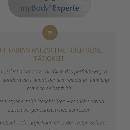
DR. FABIAN PATZSCHKE ÜBER SEINE
TÄTIG­KEIT:
 Ziel ist nicht ausschließ­lich das perfekte Ergeb­
– sondern ein Patient, der sich wieder im Einklang
mit sich selbst fühlt.
er Körper erzählt Geschich­ten – manche davon
dürfen wir gemein­sam neu schrei­ben.
he­ti­sche Chirur­gie kann einer der ersten Schritte