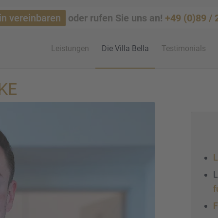
in vereinbaren
oder rufen Sie uns an!
+49 (0)89 /
Leistun­gen
Die Villa Bella
Testi­mo­ni­als
KE
L
L
f
F