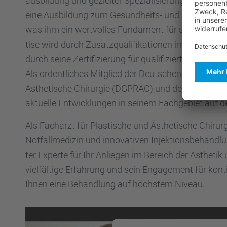
aus­bil­dung und geziel­ter Spezia­li­sie­rung. Bereits
eine Ausbil­dung zum Gesund­heits- und Kranken­pfle­
was ihm ein wertvol­les Funda­ment für seine spätere 
tise wird durch Zusatz­qua­li­fi­ka­tio­nen im Bereich S
durch seine Zerti­fi­zie­rung für quali­fi­zierte Unter­sp
Als ordent­li­ches Mitglied der Deutschen Gesell­schaf
Ästhe­ti­sche Chirur­gie (DGPRÄC) und des Jungen 
aktuelle Entwick­lun­gen in seinem Fachge­biet auf 
Als Facharzt für Plasti­sche und Ästhe­ti­sche Chirur­gi
Notfall­me­di­zin und innova­ti­ven Injek­ti­ons­be­hand
ter Experte für Ihr Anlie­gen im Bereich der Ästhe­tik u
vielfäl­tige Erfah­rung und sein Engage­ment für konti­nu
Ihnen eine Behand­lung auf höchs­tem Niveau.