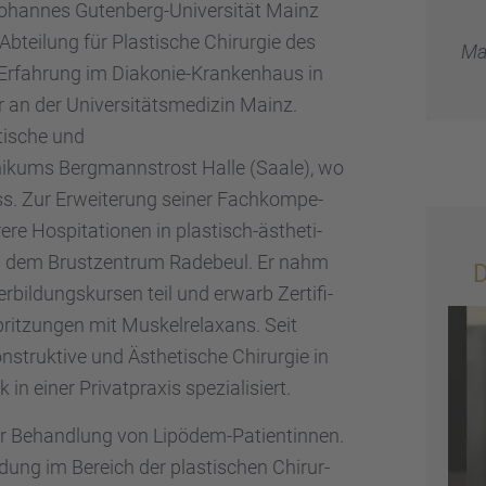
an­nes Guten­berg-Univer­si­tät Mainz
btei­lung für Plasti­sche Chirur­gie des
Ma
 Erfah­rung im Diako­nie-Kranken­haus in
n der Univer­si­täts­me­di­zin Mainz.
ti­sche und
i­kums Bergmanns­trost Halle (Saale), wo
ss. Zur Erwei­te­rung seiner Fachkom­pe­
 Hospi­ta­tio­nen in plastisch-ästhe­ti­
 und dem Brust­zen­trum Radebeul. Er nahm
D
l­dungs­kur­sen teil und erwarb Zerti­fi­
prit­zun­gen mit Muskel­re­lax­ans. Seit
struk­tive und Ästhe­ti­sche Chirur­gie in
 einer Privat­pra­xis spezia­li­siert.
der Behand­lung von Lipödem-Patien­tin­nen.
dung im Bereich der plasti­schen Chirur­