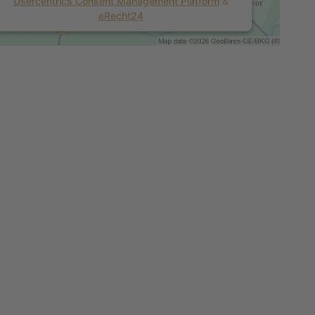
Usercentrics Consent Management Platform
&
eRecht24