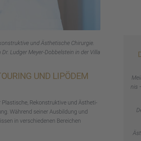
n­struk­tive und Ästhe­ti­sche Chirur­gie.
Dr. Ludger Meyer-Dobbel­stein in der Villa
TOU­RING UND LIPÖDEM
Mein
nis 
Plasti­sche, Rekon­struk­tive und Ästhe­ti­
D
h­rung. Während seiner Ausbil­dung und
is­sen in verschie­de­nen Berei­chen
Äst