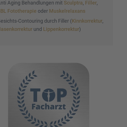
nti Aging Behand­lun­gen mit
Sculp­tra
,
Filler
,
BL Fotothe­ra­pie
oder
Muskel­re­lax­ans
esichts-Contou­ring durch Filler (
Kinnkor­rek­tur
,
asen­kor­rek­tur
und
Lippen­kor­rek­tur
)