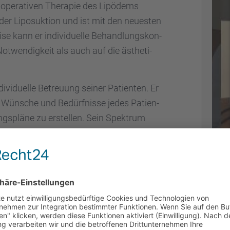
 opera­ti­ven Thera­pie des Lipödems
der Liposuk­tion und ist mit den neues­ten
se kann er indivi­du­elle Behand­lungs­kon­
otwen­dig­keit als auch auf die ästhe­ti­
vi­du­elle Betreu­ung seiner Patien­ten. Er
ie Wünsche und Bedürf­nisse jedes Patien­
ngs­pläne zu erstel­len. Sein Spektrum
h komplexe chirur­gi­sche Eingriffe mit
ER DEN WERDE­GANG VON
HKE
hke ist geprägt von einer soliden Grund­