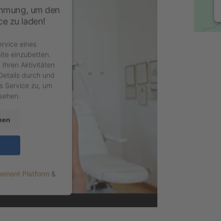
immung, um den
e zu laden!
rvice eines
lte einzubetten.
Ihren Aktivitäten
Details durch und
s Service zu, um
sehen.
nen
ement Platform
&