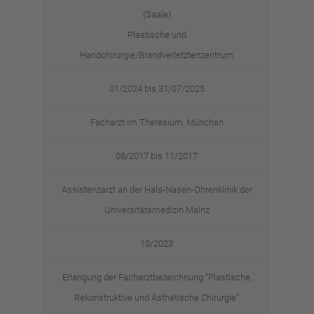
(Saale)
Plasti­sche und
Handchirurgie/Brandverletztenzentrum
01/2024 bis 31/07/2025
Facharzt im There­sium, München
08/2017 bis 11/2017
Assis­tenz­arzt an der Hals-Nasen-Ohren­kli­nik der
Univer­si­täts­me­di­zin Mainz
10/2023
Erlan­gung der Facharzt­be­zeich­nung “Plasti­sche,
Rekon­struk­tive und Ästhe­ti­sche Chirur­gie”