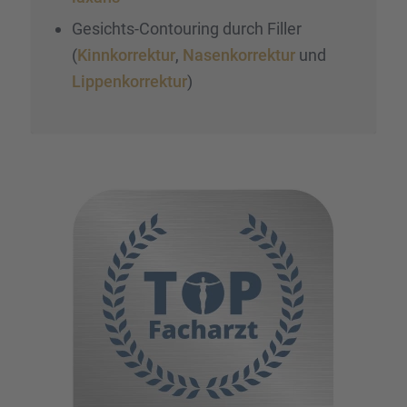
Gesichts-Contou­ring durch Filler
(
Kinnkor­rek­tur
,
Nasen­kor­rek­tur
und
Lippen­kor­rek­tur
)