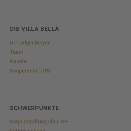
DIE VILLA BELLA
Dr. Ludger Meyer
Team
Galerie
Koope­ra­tion TUM
SCHWER­PUNKTE
Körper­straf­fung ohne OP
Fettab­sau­gung