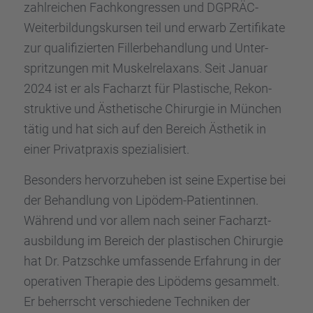
zahlrei­chen Fachkon­gres­sen und DGPRÄC-
Weiter­bil­dungs­kur­sen teil und erwarb Zerti­fi­kate
zur quali­fi­zier­ten Filler­be­hand­lung und Unter­
sprit­zun­gen mit Muskel­re­lax­ans. Seit Januar
2024 ist er als Facharzt für Plasti­sche, Rekon­
struk­tive und Ästhe­ti­sche Chirur­gie in München
tätig und hat sich auf den Bereich Ästhe­tik in
einer Privat­pra­xis spezia­li­siert.
Beson­ders hervor­zu­he­ben ist seine Exper­tise bei
der Behand­lung von Lipödem-Patien­tin­nen.
Während und vor allem nach seiner Facharzt­
aus­bil­dung im Bereich der plasti­schen Chirur­gie
hat Dr. Patzschke umfas­sende Erfah­rung in der
opera­ti­ven Thera­pie des Lipödems gesam­melt.
Er beherrscht verschie­dene Techni­ken der