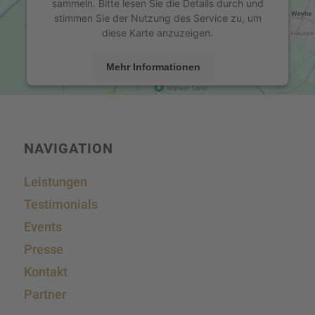
sammeln. Bitte lesen Sie die Details durch und
stimmen Sie der Nutzung des Service zu, um
diese Karte anzuzeigen.
Mehr Informationen
Akzeptieren
powered by
Usercentrics Consent Management
Platform
&
eRecht24
NAVIGA­TION
Leistun­gen
Testi­mo­ni­als
Events
Presse
Kontakt
Partner