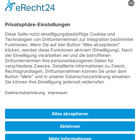
ÖFFNUNGS­ZEI­TEN
Mo-Do: 09:00 — 20:00 Uhr
Fr: 09:00 — 18:00 Uhr
Sa*: 10:00 — 18:00 Uhr
*
auf Anfrage 3x im Monat
© Copyright 2024 - Villa Bella |
Cookie-
Einstellungen
|
Kontakt
|
Datenschutz
|
Barrierefreiheitserklärung
|
Impressum