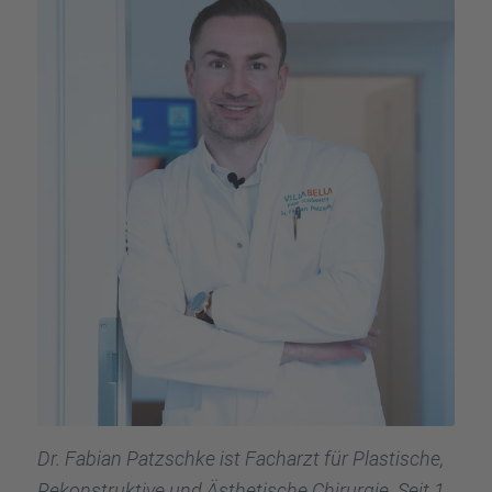
Dr. Fabian Patzschke ist Facharzt für Plasti­sche,
Rekon­struk­tive und Ästhe­ti­sche Chirur­gie. Seit 1.