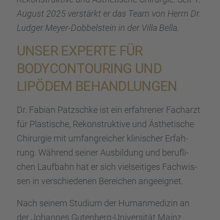
August 2025 verstärkt er das Team von Herrn Dr.
Ludger Meyer-Dobbel­stein in der Villa Bella.
UNSER EXPERTE FÜR
BODYCON­TOU­RING UND
LIPÖDEM BEHAND­LUN­GEN
Dr. Fabian Patzschke ist ein erfah­re­ner Facharzt
für Plasti­sche, Rekon­struk­tive und Ästhe­ti­sche
Chirur­gie mit umfang­rei­cher klini­scher Erfah­
rung. Während seiner Ausbil­dung und beruf­li­
chen Laufbahn hat er sich vielsei­ti­ges Fachwis­
sen in verschie­de­nen Berei­chen angeeig­net.
Nach seinem Studium der Human­me­di­zin an
der Johan­nes Guten­berg-Univer­si­tät Mainz