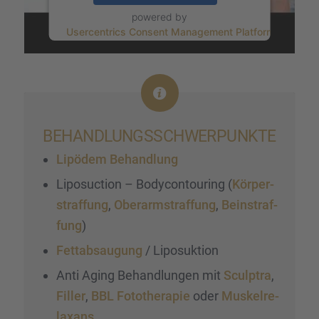
powered by
Usercentrics Consent Management Platform
&
eRecht24
BEHAND­LUNGS­SCHWER­PUNKTE
Lipödem Behand­lung
Liposuc­tion – Bodycon­tou­ring (
Körper­
straf­fung
,
Oberarm­straf­fung
,
Beinstraf­
fung
)
Fettab­sau­gung
/ Liposuk­tion
Anti Aging Behand­lun­gen mit
Sculp­tra
,
Filler
,
BBL Fotothe­ra­pie
oder
Muskel­re­
lax­ans