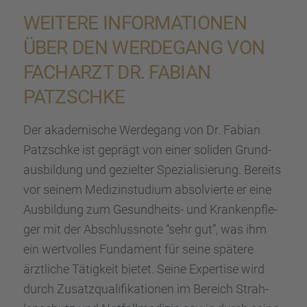
WEITERE INFOR­MA­TIO­NEN
ÜBER DEN WERDE­GANG VON
FACHARZT DR. FABIAN
PATZSCHKE
Der akade­mi­sche Werde­gang von Dr. Fabian
Patzschke ist geprägt von einer soliden Grund­
aus­bil­dung und geziel­ter Spezia­li­sie­rung. Bereits
vor seinem Medizin­stu­dium absol­vierte er eine
Ausbil­dung zum Gesund­heits- und Kranken­pfle­
ger mit der Abschluss­note “sehr gut”, was ihm
ein wertvol­les Funda­ment für seine spätere
ärztli­che Tätig­keit bietet. Seine Exper­tise wird
durch Zusatz­qua­li­fi­ka­tio­nen im Bereich Strah­