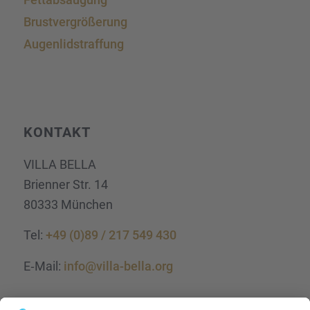
Brust­ver­grö­ße­rung
Augen­lid­s­traf­fung
KONTAKT
VILLA BELLA
Brien­ner Str. 14
80333 München
Tel:
+49 (0)89 / 217 549 430
E‑Mail:
info@villa-bella.org