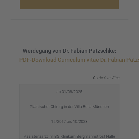
Werde­gang von Dr. Fabian Patzschke:
PDF-Download Curri­cu­lum vitae Dr. Fabian Pat
Curri­cu­lum Vitae
ab 01/08/2025
Plasti­scher Chirurg in der Villa Bella München
12/2017 bis 10/2023
Assis­tenz­arzt im BG Klini­kum Bergmanns­trost Halle