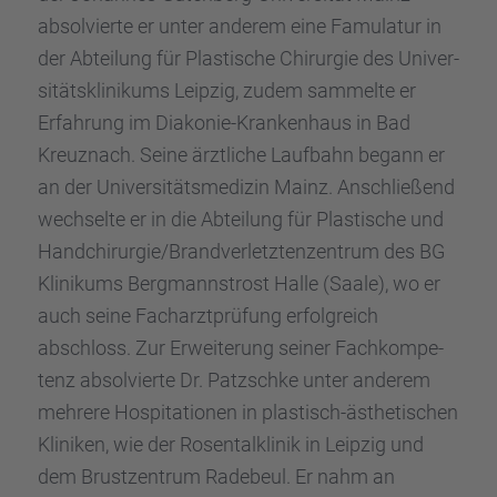
absol­vierte er unter anderem eine Famula­tur in
der Abtei­lung für Plasti­sche Chirur­gie des Univer­
si­täts­kli­ni­kums Leipzig, zudem sammelte er
Erfah­rung im Diako­nie-Kranken­haus in Bad
Kreuz­nach. Seine ärztli­che Laufbahn begann er
an der Univer­si­täts­me­di­zin Mainz. Anschlie­ßend
wechselte er in die Abtei­lung für Plasti­sche und
Handchirurgie/Brandverletztenzentrum des BG
Klini­kums Bergmanns­trost Halle (Saale), wo er
auch seine Facharzt­prü­fung erfolg­reich
abschloss. Zur Erwei­te­rung seiner Fachkom­pe­
tenz absol­vierte Dr. Patzschke unter anderem
mehrere Hospi­ta­tio­nen in plastisch-ästhe­ti­schen
Klini­ken, wie der Rosen­tal­kli­nik in Leipzig und
dem Brust­zen­trum Radebeul. Er nahm an