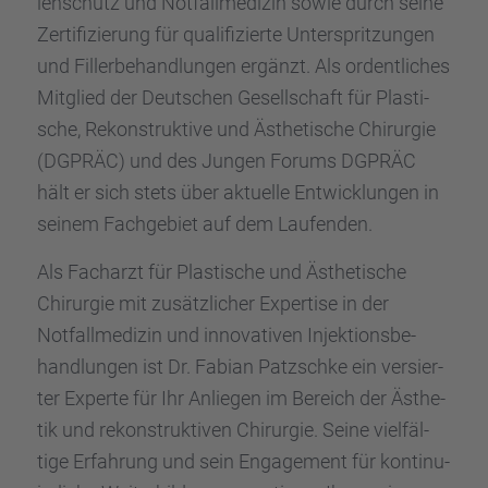
len­schutz und Notfall­me­di­zin sowie durch seine
Zerti­fi­zie­rung für quali­fi­zierte Unter­sprit­zun­gen
und Filler­be­hand­lun­gen ergänzt. Als ordent­li­ches
Mitglied der Deutschen Gesell­schaft für Plasti­
sche, Rekon­struk­tive und Ästhe­ti­sche Chirur­gie
(DGPRÄC) und des Jungen Forums DGPRÄC
hält er sich stets über aktuelle Entwick­lun­gen in
seinem Fachge­biet auf dem Laufen­den.
Als Facharzt für Plasti­sche und Ästhe­ti­sche
Chirur­gie mit zusätz­li­cher Exper­tise in der
Notfall­me­di­zin und innova­ti­ven Injek­ti­ons­be­
hand­lun­gen ist Dr. Fabian Patzschke ein versier­
ter Experte für Ihr Anlie­gen im Bereich der Ästhe­
tik und rekon­struk­ti­ven Chirur­gie. Seine vielfäl­
tige Erfah­rung und sein Engage­ment für konti­nu­