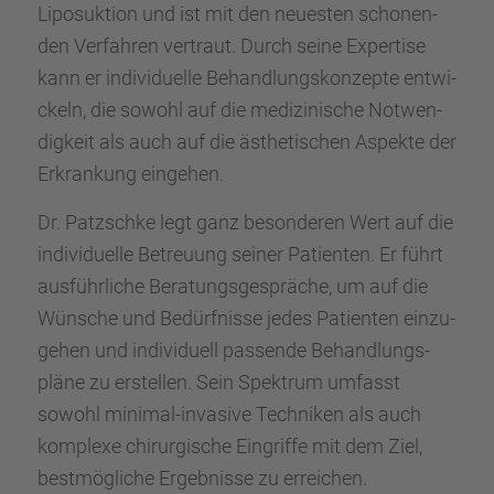
Liposuk­tion und ist mit den neues­ten schonen­
den Verfah­ren vertraut. Durch seine Exper­tise
kann er indivi­du­elle Behand­lungs­kon­zepte entwi­
ckeln, die sowohl auf die medizi­ni­sche Notwen­
dig­keit als auch auf die ästhe­ti­schen Aspekte der
Erkran­kung einge­hen.
Dr. Patzschke legt ganz beson­de­ren Wert auf die
indivi­du­elle Betreu­ung seiner Patien­ten. Er führt
ausführ­li­che Beratungs­ge­sprä­che, um auf die
Wünsche und Bedürf­nisse jedes Patien­ten einzu­
ge­hen und indivi­du­ell passende Behand­lungs­
pläne zu erstel­len. Sein Spektrum umfasst
sowohl minimal-invasive Techni­ken als auch
komplexe chirur­gi­sche Eingriffe mit dem Ziel,
bestmög­li­che Ergeb­nisse zu errei­chen.