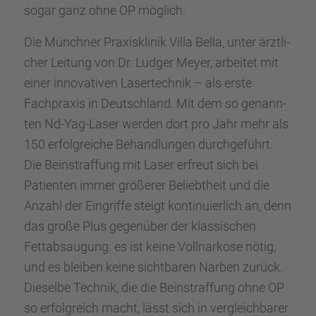
sogar ganz ohne OP möglich.
Die Münch­ner Praxis­kli­nik Villa Bella, unter ärztli­
cher Leitung von Dr. Ludger Meyer, arbei­tet mit
einer innova­ti­ven Laser­tech­nik – als erste
Fachpra­xis in Deutsch­land. Mit dem so genann­
ten Nd-Yag-Laser werden dort pro Jahr mehr als
150 erfolg­rei­che Behand­lun­gen durch­ge­führt.
Die Beinstraf­fung mit Laser erfreut sich bei
Patien­ten immer größe­rer Beliebt­heit und die
Anzahl der Eingriffe steigt konti­nu­ier­lich an, denn
das große Plus gegen­über der klassi­schen
Fettab­sau­gung: es ist keine Vollnar­kose nötig,
und es bleiben keine sicht­ba­ren Narben zurück.
Dieselbe Technik, die die Beinstraf­fung ohne OP
so erfolg­reich macht, lässt sich in vergleich­ba­rer