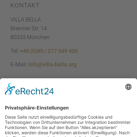
KONTAKT
VILLA BELLA
Brien­ner Str. 14
80333 München
Tel:
+49 (0)89 / 217 549 430
E‑Mail:
info@villa-bella.org
ÖFFNUNGS­ZEI­TEN
Mo-Do: 09:00 — 20:00 Uhr
Fr: 09:00 — 18:00 Uhr