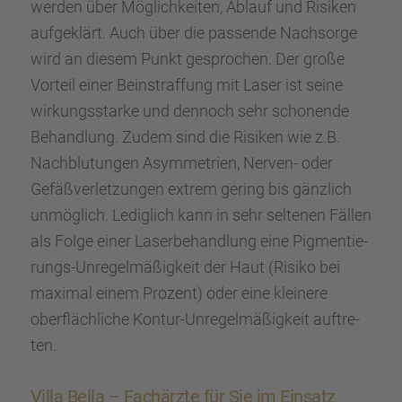
werden über Möglich­kei­ten, Ablauf und Risiken
aufge­klärt. Auch über die passende Nachsorge
wird an diesem Punkt gespro­chen. Der große
Vorteil einer Beinstraf­fung mit Laser ist seine
wirkungs­starke und dennoch sehr schonende
Behand­lung. Zudem sind die Risiken wie z.B.
Nachblu­tun­gen Asymme­trien, Nerven- oder
Gefäß­ver­let­zun­gen extrem gering bis gänzlich
unmög­lich. Ledig­lich kann in sehr selte­nen Fällen
als Folge einer Laser­be­hand­lung eine Pigmen­tie­
rungs-Unregel­mä­ßig­keit der Haut (Risiko bei
maximal einem Prozent) oder eine kleinere
oberfläch­li­che Kontur-Unregel­mä­ßig­keit auftre­
ten.
Villa Bella – Fachärzte für Sie im Einsatz