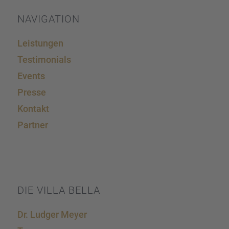
powered by
Usercentrics Consent Management
Platform
&
eRecht24
NAVIGA­TION
Leistun­gen
Testi­mo­ni­als
Events
Presse
Kontakt
Partner
DIE VILLA BELLA
Dr. Ludger Meyer