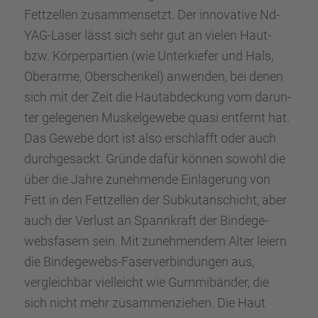
Fettzel­len zusam­men­setzt. Der innova­tive Nd-
YAG-Laser lässt sich sehr gut an vielen Haut-
bzw. Körper­par­tien (wie Unter­kie­fer und Hals,
Oberarme, Oberschen­kel) anwen­den, bei denen
sich mit der Zeit die Hautab­de­ckung vom darun­
ter gelege­nen Muskel­ge­webe quasi entfernt hat.
Das Gewebe dort ist also erschlafft oder auch
durch­ge­sackt. Gründe dafür können sowohl die
über die Jahre zuneh­mende Einla­ge­rung von
Fett in den Fettzel­len der Subku­t­an­schicht, aber
auch der Verlust an Spann­kraft der Binde­ge­
webs­fa­sern sein. Mit zuneh­men­dem Alter leiern
die Binde­ge­webs-Faser­ver­bin­dun­gen aus,
vergleich­bar vielleicht wie Gummi­bän­der, die
sich nicht mehr zusam­men­zie­hen. Die Haut