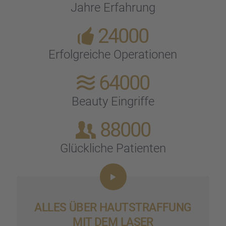
Jahre Erfah­rung
24000
Erfolg­rei­che Opera­tio­nen
64000
Beauty Eingriffe
88000
Glück­li­che Patien­ten
ALLES ÜBER HAUTSTRAF­FUNG
MIT DEM LASER