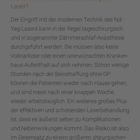
Laser?
Der Eingriff mit der moder­nen Technik des Nd-
Yag-Lasers kann in der Regel tages­chir­ur­gisch
und in sogenann­ter Dämmer­schlaf-Anästhe­sie
durch­ge­führt werden. Sie müssen also keine
Vollnar­kose oder einen unerwünsch­ten Kranken­
haus-Aufent­halt auf sich nehmen. Schon wenige
Stunden nach der Beinstraf­fung ohne OP
können die Patien­ten wieder nach Hause gehen,
und sind meist nach einer knappen Woche
wieder arbeits­taug­lich. Ein weite­res großes Plus
der effek­ti­ven und schonen­den Laser­be­hand­lung
ist, dass es äußerst selten zu Kompli­ka­tio­nen
und Neben­wir­kun­gen kommt. Das Risiko ist also
im Gegen­satz zu einem größe­ren chirur­gi­schen