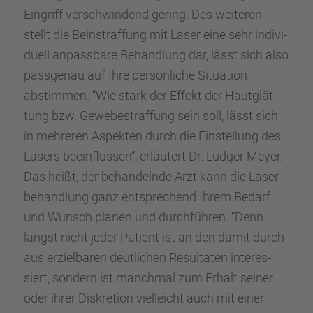
Eingriff verschwin­dend gering. Des weite­ren
stellt die Beinstraf­fung mit Laser eine sehr indivi­
du­ell anpass­bare Behand­lung dar, lässt sich also
passge­nau auf Ihre persön­li­che Situa­tion
abstim­men. “Wie stark der Effekt der Hautglät­
tung bzw. Gewebe­straf­fung sein soll, lässt sich
in mehre­ren Aspek­ten durch die Einstel­lung des
Lasers beein­flus­sen”, erläu­tert Dr. Ludger Meyer.
Das heißt, der behan­delnde Arzt kann die Laser­
be­hand­lung ganz entspre­chend Ihrem Bedarf
und Wunsch planen und durch­füh­ren. “Denn
längst nicht jeder Patient ist an den damit durch­
aus erziel­ba­ren deutli­chen Resul­ta­ten inter­es­
siert, sondern ist manch­mal zum Erhalt seiner
oder ihrer Diskre­tion vielleicht auch mit einer