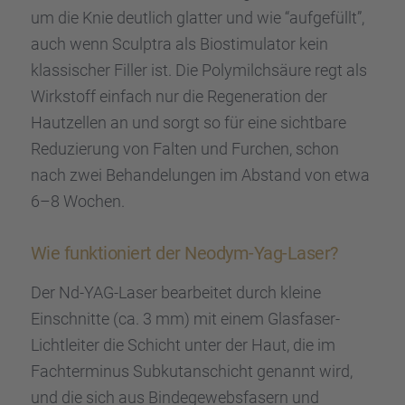
um die Knie deutlich glatter und wie “aufge­füllt”,
auch wenn Sculp­tra als Biosti­mu­la­tor kein
klassi­scher Filler ist. Die Polymilch­säure regt als
Wirkstoff einfach nur die Regene­ra­tion der
Hautzel­len an und sorgt so für eine sicht­bare
Reduzie­rung von Falten und Furchen, schon
nach zwei Behan­de­lun­gen im Abstand von etwa
6–8 Wochen.
Wie funktio­niert der Neodym-Yag-Laser?
Der Nd-YAG-Laser bearbei­tet durch kleine
Einschnitte (ca. 3 mm) mit einem Glasfa­ser-
Licht­lei­ter die Schicht unter der Haut, die im
Fachter­mi­nus Subku­t­an­schicht genannt wird,
und die sich aus Binde­ge­webs­fa­sern und