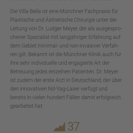
Die Villa Bella ist eine Münch­ner Fachpra­xis für
Plasti­sche und Ästhe­ti­sche Chirur­gie unter der
Leitung von Dr. Ludger Meyer, der als ausge­spro­
che­ner Spezia­list mit langjäh­ri­ger Erfah­rung auf
dem Gebiet minimal- und non-invasi­ver Verfah­
ren gilt. Bekannt ist die Münch­ner Klinik auch für
ihre sehr indivi­du­elle und engagierte Art der
Betreu­ung jedes einzel­nen Patien­ten. Dr. Meyer
ist zudem der erste Arzt in Deutsch­land, der über
den innova­ti­ven Nd-Yag-Laser verfügt und
bereits in vielen hundert Fällen damit erfolg­reich
gearbei­tet hat.
37