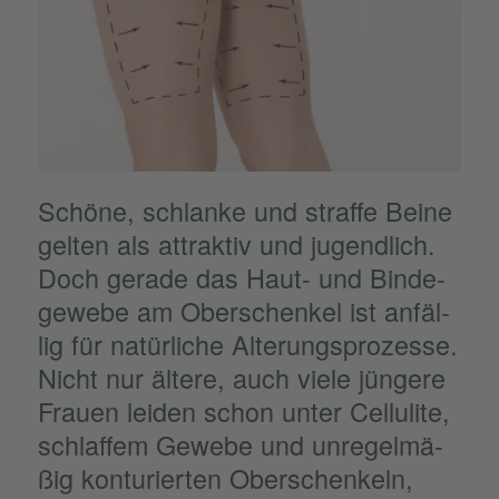
Schöne, schlanke und straffe Beine
gelten als attrak­tiv und jugend­lich.
Doch gerade das Haut- und Binde­
ge­webe am Oberschen­kel ist anfäl­
lig für natür­li­che Alterungs­pro­zesse.
Nicht nur ältere, auch viele jüngere
Frauen leiden schon unter
Cellu­lite
,
schlaf­fem Gewebe
und
unregel­mä­
ßig kontu­rier­ten Oberschen­keln
,