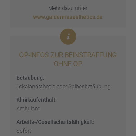
Mehr dazu unter
www.galdermaaesthetics.de
OP-INFOS ZUR BEINSTRAF­FUNG
OHNE OP
Betäu­bung:
Lokal­an­äs­the­sie oder Salben­be­täu­bung
Klinik­auf­ent­halt:
Ambulant
Arbeits-/Gesell­schafts­fä­hig­keit:
Sofort