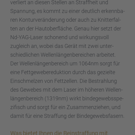
verliert an diesen Stellen an Straff­heit und
Spannung, es kommt zu einer deutlich erkenn­ba­
ren Kontur­ver­än­de­rung oder auch zu Knitter­fal­
ten an der Hautober­flä­che. Genau hier setzt der
Nd-YAG-Laser schonend und wirkungs­voll
zugleich an, wobei das Gerät mit zwei unter­
schied­li­chen Wellen­län­gen­be­rei­chen arbei­tet.
Der Wellen­län­gen­be­reich um 1064nm sorgt für
eine Fettge­we­be­re­duk­tion durch das gezielte
Einschmel­zen von Fettzel­len. Die Bestrah­lung
des Gewebes mit dem Laser im höheren Wellen­
län­gen­be­reich (1319nm) wirkt binde­ge­webs­spe­
zi­fisch und sorgt für ein Zusam­men­zie­hen, und
damit für eine Straf­fung der Binde­ge­webs­fa­sern.
Was bietet Ihnen die Beinstraf­fung mit