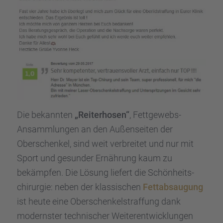
Die bekann­ten
„Reiter­ho­sen“
, Fettge­webs-
Ansamm­lun­gen an den Außen­sei­ten der
Oberschen­kel, sind weit verbrei­tet und nur mit
Sport und gesun­der Ernäh­rung kaum zu
bekämp­fen. Die Lösung liefert die Schön­heits­
chir­ur­gie: neben der klassi­schen
Fettab­sau­gung
ist heute eine Oberschen­kel­straf­fung dank
moderns­ter techni­scher Weiter­ent­wick­lun­gen