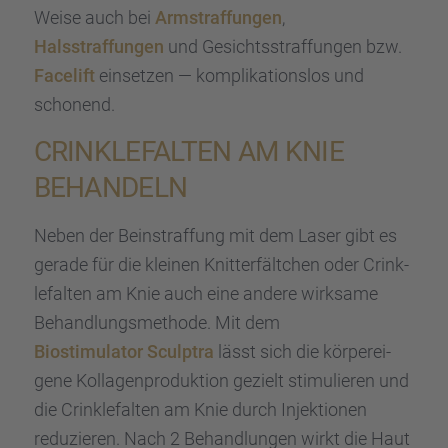
Weise auch bei
Armstraf­fun­gen
,
Halsstraf­fun­gen
und Gesichts­straf­fun­gen bzw.
Facelift
einset­zen — kompli­ka­ti­ons­los und
schonend.
CRINK­LE­FAL­TEN AM KNIE
BEHAN­DELN
Neben der Beinstraf­fung mit dem Laser gibt es
gerade für die kleinen Knitter­fält­chen oder Crink­
le­fal­ten am Knie auch eine andere wirksame
Behand­lungs­me­thode. Mit dem
Biosti­mu­la­tor Sculp­tra
lässt sich die körper­ei­
gene Kolla­gen­pro­duk­tion gezielt stimu­lie­ren und
die Crink­le­fal­ten am Knie durch Injek­tio­nen
reduzie­ren. Nach 2 Behand­lun­gen wirkt die Haut