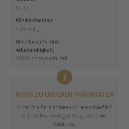
Keine
Klinik­auf­ent­halt:
nicht nötig
Gesell­schafts- und
Arbeits­fä­hig­keit:
Sofort, ohne Ausfall­zeit
INFOS ZU UNSEREN PRÄPA­RA­TEN
In der Villa Bella arbei­ten wir ausschließ­lich
mit den hochwer­ti­gen Präpa­ra­ten von
Galderma.