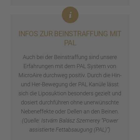
INFOS ZUR BEINSTRAF­FUNG MIT
PAL
Auch bei der Beinstraf­fung sind unsere
Erfah­run­gen mit dem PAL System von
Micro­Aire durch­weg positiv. Durch die Hin-
und Her-Bewegung der PAL Kanüle lässt
sich die Liposuk­tion beson­ders gezielt und
dosiert durch­füh­ren ohne unerwünschte
Neben­ef­fekte oder Dellen an den Beinen.
(Quelle: Istvám Balász Szemerey “Power
assis­tierte Fettab­sau­gung (PAL)”)