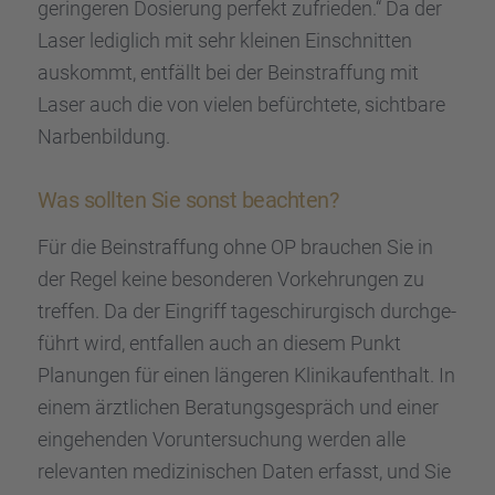
gerin­ge­ren Dosie­rung perfekt zufrie­den.“ Da der
Laser ledig­lich mit sehr kleinen Einschnit­ten
auskommt, entfällt bei der Beinstraf­fung mit
Laser auch die von vielen befürch­tete, sicht­bare
Narben­bil­dung.
Was sollten Sie sonst beach­ten?
Für die Beinstraf­fung ohne OP brauchen Sie in
der Regel keine beson­de­ren Vorkeh­run­gen zu
treffen. Da der Eingriff tages­chir­ur­gisch durch­ge­
führt wird, entfal­len auch an diesem Punkt
Planun­gen für einen länge­ren Klinik­auf­ent­halt. In
einem ärztli­chen Beratungs­ge­spräch und einer
einge­hen­den Vorun­ter­su­chung werden alle
relevan­ten medizi­ni­schen Daten erfasst, und Sie