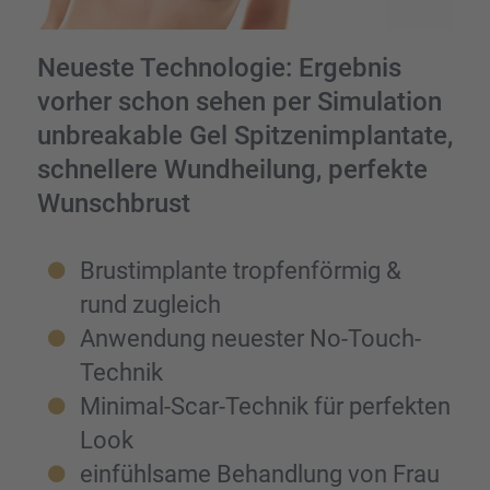
Neueste Techno­lo­gie: Ergeb­nis
vorher schon sehen per Simula­tion
unbre­aka­ble Gel Spitzen­im­plan­tate,
schnel­lere Wundhei­lung, perfekte
Wunsch­brust
Brust­im­plante tropfen­för­mig &
rund zugleich
Anwen­dung neues­ter No-Touch-
Technik
Minimal-Scar-Technik für perfek­ten
Look
einfühl­same Behand­lung von Frau