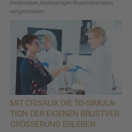
moderns­ten, hochwer­ti­gen Brust­im­plan­ta­ten
vorge­nom­men.
MIT CRISALIX DIE 5D-SIMULA­
TION DER EIGENEN BRUST­VER­
GRÖ­SSE­RUNG ERLEBEN