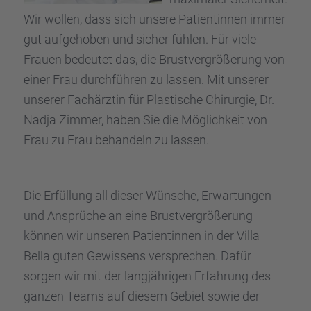
Wir wollen, dass sich unsere Patien­tin­nen immer
gut aufge­ho­ben und sicher fühlen. Für viele
Frauen bedeu­tet das, die Brust­ver­grö­ße­rung von
einer Frau durch­füh­ren zu lassen. Mit unserer
unserer Fachärz­tin für Plasti­sche Chirur­gie, Dr.
Nadja Zimmer, haben Sie die Möglich­keit von
Frau zu Frau behan­deln zu lassen.
Die Erfül­lung all dieser Wünsche, Erwar­tun­gen
und Ansprü­che an eine Brust­ver­grö­ße­rung
können wir unseren Patien­tin­nen in der Villa
Bella guten Gewis­sens verspre­chen. Dafür
sorgen wir mit der langjäh­ri­gen Erfah­rung des
ganzen Teams auf diesem Gebiet sowie der