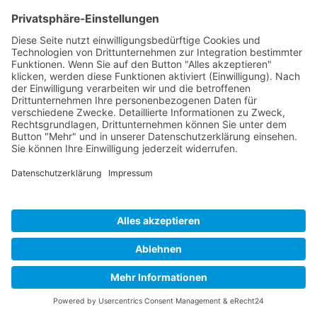
Motiva-Brust­im­plan­ta­tes integriert ist, garan­tiert
einen maxima­len Sicher­heits­ge­winn und ist
weltweit einzig­ar­tig. Natür­lich wurde der Chip für
die Implan­tie­rung in den mensch­li­chen Körper
von der US-ameri­ka­ni­schen Food and Drug
Associa­tion (FDA) zugelas­sen. Er ermög­licht
unter vollstän­di­gem Erhalt der Daten­si­cher­heit
dem Herstel­ler, die Serien- und Artikel­num­mer
des Implan­ta­tes von außen zu erfas­sen.
Daneben bietet der Herstel­ler als einzi­ger einen
weltwei­ten Versi­che­rungs­schutz für diese
gechip­ten Implan­tate an. Auf diese Weise haben
Sie die Möglich­keit, die Kosten bei einem mögli­
cher­weise notwen­di­gen Implan­tat-Tausch,
beispiels­weise aufgrund einer Kapsel­fi­brose, zu