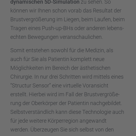
dynami­schen 5D-Simula­tion
zu sehen. So
können wir Ihnen schon vorab das Resul­tat der
Brust­ver­grö­ße­rung im Liegen, beim Laufen, beim
Tragen eines Push-up-BHs oder anderen lebens­
ech­ten Bewegun­gen veran­schau­li­chen.
Somit entste­hen sowohl für die Medizin, als
auch für Sie als Patien­tin komplett neue
Möglich­kei­ten im Bereich der ästhe­ti­schen
Chirur­gie. In nur drei Schrit­ten wird mittels eines
“Struc­tur Sensor” eine virtu­elle Voran­sicht
erstellt. Hierbei wird im Fall der Brust­ver­grö­ße­
rung der Oberkör­per der Patien­tin nachge­bil­det.
Selbst­ver­ständ­lich kann diese Techno­lo­gie auch
für jede weitere Körper­re­gion angewandt
werden. Überzeu­gen Sie sich selbst von den