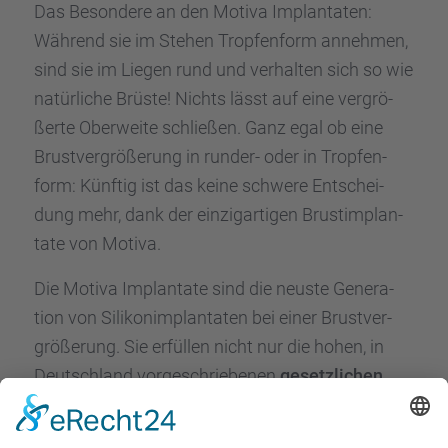
Das Beson­dere an den Motiva Implan­ta­ten:
Während sie im Stehen Tropfen­form anneh­men,
sind sie im Liegen rund und verhal­ten sich so wie
natür­li­che Brüste! Nichts lässt auf eine vergrö­
ßerte Oberweite schlie­ßen. Ganz egal ob eine
Brust­ver­grö­ße­rung in runder- oder in Tropfen­
form: Künftig ist das keine schwere Entschei­
dung mehr, dank der einzig­ar­ti­gen Brust­im­plan­
tate von Motiva.
Die Motiva Implan­tate sind die neuste Genera­
tion von Silikon­im­plan­ta­ten bei einer Brust­ver­
grö­ße­rung. Sie erfül­len nicht nur die hohen, in
Deutsch­land vorge­schrie­be­nen
gesetz­li­chen
Quali­täts­stan­dards
, sondern gehen weit darüber
hinaus. Ein winzi­ger Chip, der in das Innere des