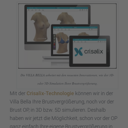
Die VILLA BELLA arbei­tet mit den neues­ten Innova­tio­nen, wie der 3D-
oder 5D-Simula­tion Ihrer Brust­ver­grö­ße­rung.
Mit der
Crisa­lix-Techno­lo­gie
können wir in der
Villa Bella Ihre Brust­ver­grö­ße­rung, noch vor der
Brust OP, in 3D bzw. 5D simulie­ren. Deshalb
haben wir jetzt die Möglich­keit, schon vor der OP
ganz einfach Ihre eigene Brust­ver­grö­ße­rung in