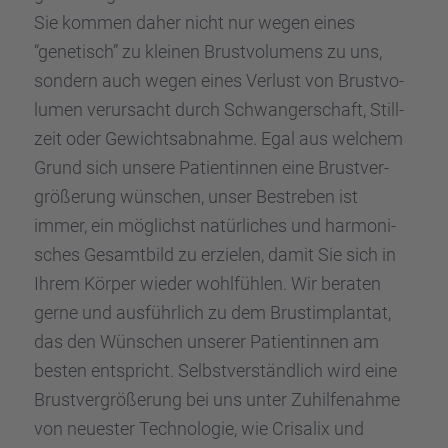
Sie kommen daher nicht nur wegen eines
“genetisch” zu kleinen Brust­vo­lu­mens zu uns,
sondern auch wegen eines Verlust von Brust­vo­
lu­men verur­sacht durch Schwan­ger­schaft, Still­
zeit oder Gewichts­ab­nahme. Egal aus welchem
Grund sich unsere Patien­tin­nen eine Brust­ver­
grö­ße­rung wünschen, unser Bestre­ben ist
immer, ein möglichst natür­li­ches und harmo­ni­
sches Gesamt­bild zu erzie­len, damit Sie sich in
Ihrem Körper wieder wohlfüh­len. Wir beraten
gerne und ausführ­lich zu dem Brust­im­plan­tat,
das den Wünschen unserer Patien­tin­nen am
besten entspricht. Selbst­ver­ständ­lich wird eine
Brust­ver­grö­ße­rung bei uns unter Zuhil­fe­nahme
von neues­ter Techno­lo­gie, wie Crisa­lix und