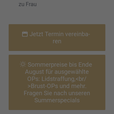
zu Frau
Jetzt Termin verein­ba­
ren
Sommer­preise bis Ende
August für ausge­wählte
OPs: Lidstraffung,<br/
>Brust-OPs und mehr.
Fragen Sie nach unseren
Summer­spe­cials