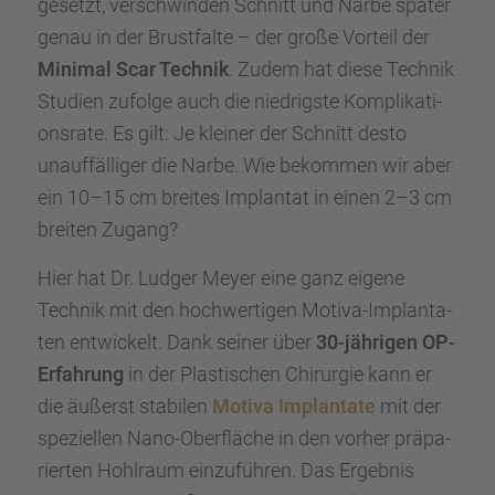
gesetzt, verschwin­den Schnitt und Narbe später
genau in der Brust­falte – der große Vorteil der
Minimal Scar Technik
. Zudem hat diese Technik
Studien zufolge auch die niedrigste Kompli­ka­ti­
ons­rate. Es gilt: Je kleiner der Schnitt desto
unauf­fäl­li­ger die Narbe. Wie bekom­men wir aber
ein 10–15 cm breites Implan­tat in einen 2–3 cm
breiten Zugang?
Hier hat Dr. Ludger Meyer eine ganz eigene
Technik mit den hochwer­ti­gen Motiva-Implan­ta­
ten entwi­ckelt. Dank seiner über
30-jähri­gen OP-
Erfah­rung
in der Plasti­schen Chirur­gie kann er
die äußerst stabi­len
Motiva Implan­tate
mit der
spezi­el­len Nano-Oberflä­che in den vorher präpa­
rier­ten Hohlraum einzu­füh­ren. Das Ergeb­nis