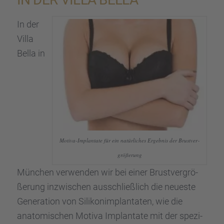
In der
Villa
Bella in
Motiva-Implan­tate für ein natür­li­ches Ergeb­nis der Brust­ver­
grö­ße­rung
München verwen­den wir bei einer Brust­ver­grö­
ße­rung inzwi­schen ausschließ­lich die neueste
Genera­tion von Silikon­im­plan­ta­ten, wie die
anato­mi­schen Motiva Implan­tate mit der spezi­