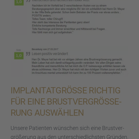
IMPLAN­TAT­GRÖSSE RICHTIG F
ÜR EINE BRUST­VER­GRÖ­SSE­RU
NG AUSWÄH­LEN
Unsere Patien­ten wünschen sich eine Brust­ver­
grö­ße­rung aus den unter­schied­lichs­ten Gründen.