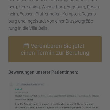
berg, Herrsching, Wasser­burg, Augsburg, Rosen­
heim, Füssen, Pfaffen­ho­fen, Kempten, Regens­
burg und Ingol­stadt von einer Brust­ver­grö­ße­
rung in die Villa Bella.
Verein­ba­ren Sie jetzt
einen Termin zur Beratung
Bewer­tun­gen unserer Patien­tin­nen: