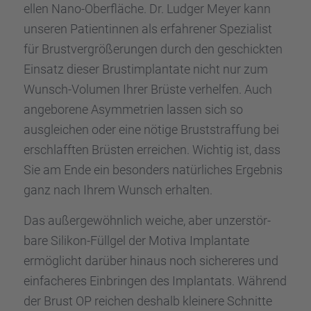
el­len Nano-Oberflä­che. Dr. Ludger Meyer kann
unseren Patien­tin­nen als erfah­re­ner Spezia­list
für Brust­ver­grö­ße­run­gen durch den geschick­ten
Einsatz dieser Brust­im­plan­tate nicht nur zum
Wunsch-Volumen Ihrer Brüste verhel­fen. Auch
angebo­rene Asymme­trien lassen sich so
ausglei­chen oder eine nötige Brust­straf­fung bei
erschlaff­ten Brüsten errei­chen. Wichtig ist, dass
Sie am Ende ein beson­ders natür­li­ches Ergeb­nis
ganz nach Ihrem Wunsch erhal­ten.
Das außer­ge­wöhn­lich weiche, aber unzer­stör­
bare Silikon-Füllgel der Motiva Implan­tate
ermög­licht darüber hinaus noch siche­re­res und
einfa­che­res Einbrin­gen des Implan­tats. Während
der Brust OP reichen deshalb kleinere Schnitte