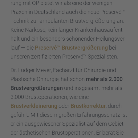
rung mit OP bietet wir als eine der wenigen
Praxen in Deutsch­land auch die neue Preservé™
Technik zur ambulan­ten Brust­ver­grö­ße­rung an.
Keine Narkose, kein langer Kranken­haus­auf­ent­
halt und ein beson­ders schonen­der Heilungs­ver­
lauf — die
Preservé™ Brust­ver­grö­ße­rung
bei
unseren zerti­fi­zier­ten Preservé™ Spezia­lis­ten.
Dr. Ludger Meyer, Facharzt für Chirur­gie und
Plasti­sche Chirur­gie, hat schon
mehr als 2.000
Brust­ver­grö­ße­run­gen
und insge­samt mehr als
3.000 Brust­ope­ra­tio­nen, wie eine
Brust­ver­klei­ne­rung
oder
Brust­kor­rek­tur
, durch­
ge­führt. Mit diesem großen Erfah­rungs­schatz ist
er ein ausge­wie­se­ner Spezia­list auf dem Gebiet
der ästhe­ti­schen Brust­ope­ra­tio­nen. Er berät Sie