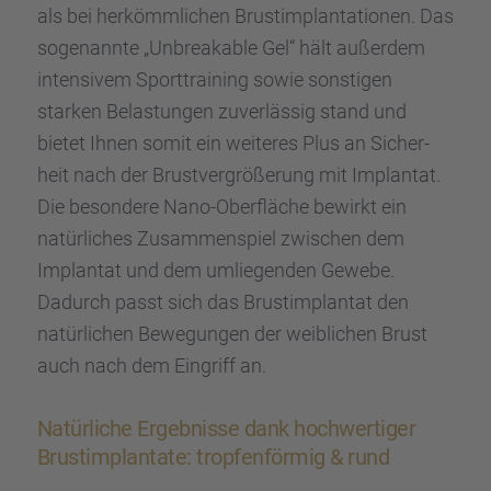
als bei herkömm­li­chen Brust­im­plan­ta­tio­nen. Das
sogenannte „Unbre­aka­ble Gel“ hält außer­dem
inten­si­vem Sport­trai­ning sowie sonsti­gen
starken Belas­tun­gen zuver­läs­sig stand und
bietet Ihnen somit ein weite­res Plus an Sicher­
heit nach der Brust­ver­grö­ße­rung mit Implan­tat.
Die beson­dere Nano-Oberflä­che bewirkt ein
natür­li­ches Zusam­men­spiel zwischen dem
Implan­tat und dem umlie­gen­den Gewebe.
Dadurch passt sich das Brust­im­plan­tat den
natür­li­chen Bewegun­gen der weibli­chen Brust
auch nach dem Eingriff an.
Natür­li­che Ergeb­nisse dank hochwer­ti­ger
Brust­im­plan­tate: tropfen­för­mig & rund