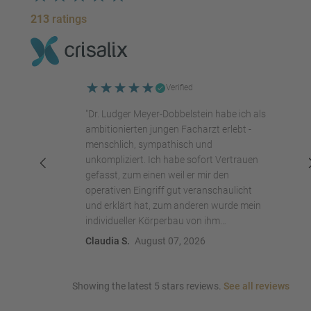
213
ratings
Verified
"Dr. Ludger Meyer-Dobbelstein habe ich als
ambitionierten jungen Facharzt erlebt -
menschlich, sympathisch und
unkompliziert. Ich habe sofort Vertrauen
gefasst, zum einen weil er mir den
operativen Eingriff gut veranschaulicht
und erklärt hat, zum anderen wurde mein
individueller Körperbau von ihm
berücksichtigt, sodass ich zuversichtlich
Claudia S.
August 07, 2026
bin, mit der OP ein natürliches Ergebnis zu
erhalten, das optisch zu mir und meiner
Statur passt. Es hat mich große
Showing the latest 5 stars reviews.
See all reviews
Überwindung gekostet meine Brust für die