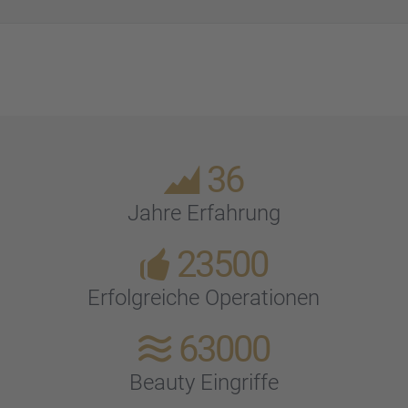
36
Jahre Erfah­rung
23500
Erfolg­rei­che Opera­tio­nen
63000
Beauty Eingriffe