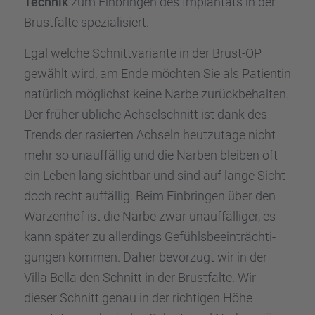
Technik
zum Einbrin­gen des Implan­tats in der
Brust­falte spezia­li­siert.
Egal welche Schnitt­va­ri­ante in der Brust-OP
gewählt wird, am Ende möchten Sie als Patien­tin
natür­lich möglichst keine Narbe zurück­be­hal­ten.
Der früher übliche Achsel­schnitt ist dank des
Trends der rasier­ten Achseln heutzu­tage nicht
mehr so unauf­fäl­lig und die Narben bleiben oft
ein Leben lang sicht­bar und sind auf lange Sicht
doch recht auffäl­lig. Beim Einbrin­gen über den
Warzen­hof ist die Narbe zwar unauf­fäl­li­ger, es
kann später zu aller­dings Gefühls­be­ein­träch­ti­
gun­gen kommen. Daher bevor­zugt wir in der
Villa Bella den Schnitt in der Brust­falte. Wir
dieser Schnitt genau in der richti­gen Höhe