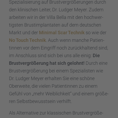
Spezia­li­sie­rung auf Brust­ver­grö­ße­run­gen durch
den klini­schen Leiter, Dr. Ludger Meyer. Zudem
arbei­ten wir in der Villa Bella mit den hochwer­
tigs­ten Brust­im­plan­ta­ten auf dem deutschen
Markt und der
Minimal Scar Technik
so wie der
No Touch Technik
. Auch wenn manche Patien­
tin­nen vor dem Eingriff noch zurück­hal­tend sind,
im Anschluss sind sich bei uns alle einig:
Die
Brust­ver­grö­ße­rung hat sich gelohnt!
Durch eine
Brust­ver­grö­ße­rung bei einem Spezia­lis­ten wie
Dr. Ludger Meyer erhal­ten Sie eine schöne
Oberweite, die vielen Patien­tin­nen zu einem
Gefühl von „mehr Weiblich­keit“ und einem größe­
ren Selbst­be­wusst­sein verhilft.
Als Alter­na­tive zur klassi­schen Brust­ver­grö­ße­