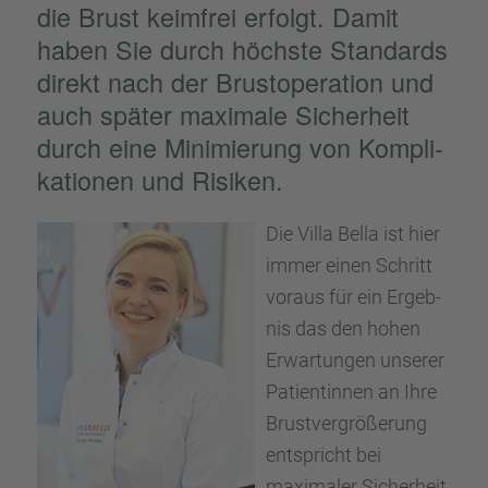
die Brust keimfrei erfolgt. Damit
haben Sie durch höchste Standards
direkt nach der Brust­ope­ra­tion und
auch später maximale Sicher­heit
durch eine Minimie­rung von Kompli­
ka­tio­nen und Risiken.
Die Villa Bella ist hier
immer einen Schritt
voraus für ein Ergeb­
nis das den hohen
Erwar­tun­gen unserer
Patien­tin­nen an Ihre
Brust­ver­grö­ße­rung
entspricht bei
maxima­ler Sicher­heit.