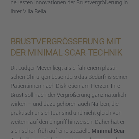
neues­ten Innova­tio­nen der Brust­ver­grö­ße­rung in
Ihrer Villa Bella.
BRUST­VER­GRÖ­SSE­RUNG MIT D
ER MINIMAL-SCAR-TECHNIK
Dr. Ludger Meyer liegt als erfah­re­nem plasti­
schen Chirur­gen beson­ders das Bedürf­nis seiner
Patien­tin­nen nach Diskre­tion am Herzen. Ihre
Brust soll nach der Vergrö­ße­rung ganz natür­lich
wirken – und dazu gehören auch Narben, die
praktisch unsicht­bar sind und nicht gleich von
weitem auf den Eingriff hinwei­sen. Daher hat er
sich schon früh auf eine spezi­elle
Minimal Scar