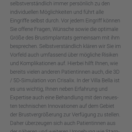
selbst­ver­ständ­lich immer persön­lich zu den
indivi­du­el­len Möglich­kei­ten und führt alle
Eingriffe selbst durch. Vor jedem Eingriff können
Sie offene Fragen, Wünsche sowie die optimale
Größe des Brust­im­plan­tats gemein­sam mit ihm
bespre­chen. Selbst­ver­ständ­lich klären wir Sie im
Vorfeld auch umfas­send über mögli­che Risiken
und Kompli­ka­tio­nen auf. Hierbei hilft Ihnen, wie
bereits vielen anderen Patien­tin­nen auch, die 3D
/ 5D-Simula­tion von Crisa­lix. In der Villa Bella ist
es uns wichtig, Ihnen neben Erfah­rung und
Exper­tise auch eine Behand­lung mit den neues­
ten techni­schen Innova­tio­nen auf dem Gebiet
der Brust­ver­grö­ße­rung zur Verfü­gung zu stellen.
Daher überzeu­gen sich auch Patien­tin­nen aus
der näheren und weite­ren Umgebung wie Starn­