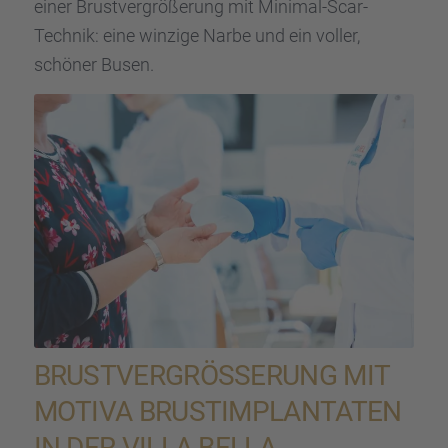
einer Brust­ver­grö­ße­rung mit Minimal-Scar-
Technik: eine winzige Narbe und ein voller,
schöner Busen.
BRUST­VER­GRÖ­SSE­RUNG MIT M
OTIVA BRUST­IM­PLAN­TA­TEN I
N DER VILLA BELLA