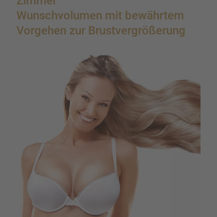
Zimmer
Wunsch­vo­lu­men mit bewähr­tem
Vorge­hen zur Brust­ver­grö­ße­rung