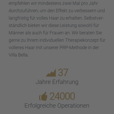
empfeh­len wir mindes­tens zwei Mal pro Jahr
durch­zu­füh­ren, um den Effekt zu verbes­sern und
langfris­tig für volles Haar zu erhal­ten. Selbst­ver­
ständ­lich bieten wir diese Leistung sowohl für
Männer als auch für Frauen an. Wir beraten Sie
gerne zu Ihrem indivi­du­el­len Thera­pie­kon­zept für
volle­res Haar mit unserer PRP-Methode in der
Villa Bella.
37
Jahre Erfah­rung
24000
Erfolg­rei­che Opera­tio­nen