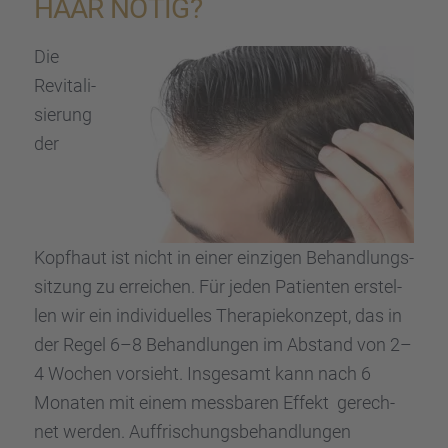
HAAR NÖTIG?
Die
Revita­li­
sie­rung
der
Kopfhaut ist nicht in einer einzi­gen Behand­lungs­
sit­zung zu errei­chen. Für jeden Patien­ten erstel­
len wir ein indivi­du­el­les Thera­pie­kon­zept, das in
der Regel 6–8 Behand­lun­gen im Abstand von 2–
4 Wochen vorsieht. Insge­samt kann nach 6
Monaten mit einem messba­ren Effekt gerech­
net werden. Auffri­schungs­be­hand­lun­gen