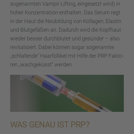
sogenann­ten Vampir-Lifting, einge­setzt wird) in
hoher Konzen­tra­tion enthal­ten. Das Serum regt
in der Haut die Neubil­dung von Kolla­gen, Elastin
und Blutge­fä­ßen an. Dadurch wird die Kopfhaut
wieder besser durch­blu­tet und gesün­der – also
revita­li­siert. Dabei können sogar sogenannte
„schla­fende“ Haarfol­li­kel mit Hilfe der PRP Fakto­
ren „wachge­küsst“ werden.
WAS GENAU IST PRP?