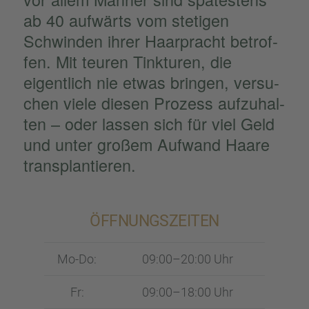
ab 40 aufwärts vom steti­gen
Schwin­den ihrer Haarpracht betrof­
fen. Mit teuren Tinktu­ren, die
eigent­lich nie etwas bringen, versu­
chen viele diesen Prozess aufzu­hal­
ten – oder lassen sich für viel Geld
und unter großem Aufwand Haare
trans­plan­tie­ren.
ÖFFNUNGS­ZEI­TEN
Mo-Do:
09:00–20:00 Uhr
Fr:
09:00–18:00 Uhr