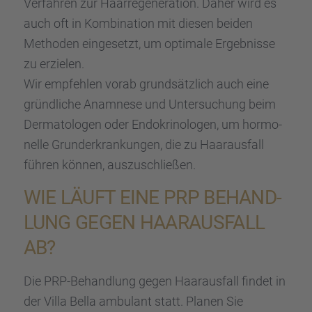
Verfah­ren zur Haarre­ge­ne­ra­tion. Daher wird es
auch oft in Kombi­na­tion mit diesen beiden
Metho­den einge­setzt, um optimale Ergeb­nisse
zu erzie­len.
Wir empfeh­len vorab grund­sätz­lich auch eine
gründ­li­che Anamnese und Unter­su­chung beim
Derma­to­lo­gen oder Endokri­no­lo­gen, um hormo­
nelle Grund­er­kran­kun­gen, die zu Haaraus­fall
führen können, auszu­schlie­ßen.
WIE LÄUFT EINE PRP BEHAND­
LUNG GEGEN HAARAUS­FALL
AB?
Die PRP-Behand­lung gegen Haaraus­fall findet in
der Villa Bella ambulant statt. Planen Sie