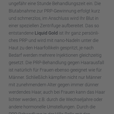
ungefähr eine Stunde Behand­lungs­zeit ein. Die
Blutab­nahme zur PRP-Gewin­nung erfolgt kurz
und schmerz­los, im Anschluss wird Ihr Blut in
einer spezi­el­len Zentri­fuge aufbe­rei­tet. Das so
entstan­dene
Liquid Gold
ist Ihr ganz persön­li­
ches PRP und wird mit nano-Nadeln unter die
Haut zu den Haarfol­li­keln gespritzt, je nach
Bedarf werden mehrere Injek­tio­nen gleich­zei­tig
gesetzt. Die PRP-Behand­lung gegen Haaraus­fall
ist natür­lich für Frauen ebenso geeig­net wie für
Männer. Schließ­lich kämpfen nicht nur Männer
mit zuneh­men­dem Alter gegen immer dünner
werden­des Haar, auch bei Frauen kann das Haar
lichter werden, z.B. durch die Wechsel­jahre oder
andere hormo­nelle Umstel­lun­gen. Durch die