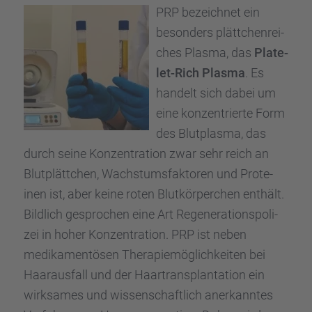
PRP bezeich­net ein
beson­ders plätt­chen­rei­
ches Plasma, das
Plate­
let-Rich Plasma
. Es
handelt sich dabei um
eine konzen­trierte Form
des Blutplasma, das
durch seine Konzen­tra­tion zwar sehr reich an
Blutplätt­chen, Wachs­tums­fak­to­ren und Prote­
inen ist, aber keine roten Blutkör­per­chen enthält.
Bildlich gespro­chen eine Art Regene­ra­ti­ons­po­li­
zei in hoher Konzen­tra­tion. PRP ist neben
medika­men­tö­sen Thera­pie­mög­lich­kei­ten bei
Haaraus­fall und der Haartrans­plan­ta­tion ein
wirksa­mes und wissen­schaft­lich anerkann­tes