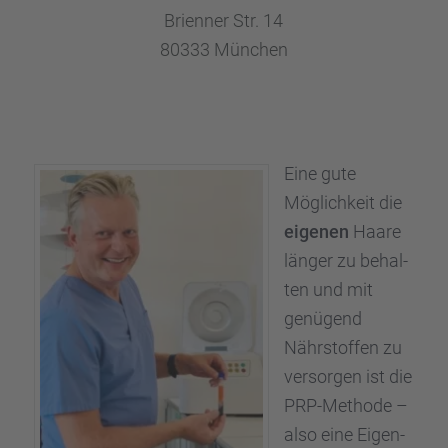
Brien­ner Str. 14
80333 München
Eine gute
Möglich­keit die
eigenen
Haare
länger zu behal­
ten und mit
genügend
Nährstof­fen zu
versor­gen ist die
PRP-Methode –
also eine Eigen­