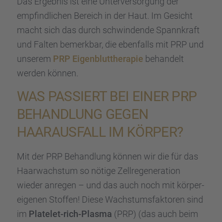
Das Ergeb­nis ist eine Unter­ver­sor­gung der
empfind­li­chen Bereich in der Haut. Im Gesicht
macht sich das durch schwin­dende Spann­kraft
und Falten bemerk­bar, die ebenfalls mit PRP und
unserem
PRP Eigen­blut­the­ra­pie
behan­delt
werden können.
WAS PASSIERT BEI EINER PRP
BEHAND­LUNG GEGEN
HAARAUS­FALL IM KÖRPER?
Mit der PRP Behand­lung können wir die für das
Haarwachs­tum so nötige Zellre­ge­ne­ra­tion
wieder anregen – und das auch noch mit körper­
ei­ge­nen Stoffen! Diese Wachs­tums­fak­to­ren sind
im
Plate­let-rich-Plasma
(PRP) (das auch beim