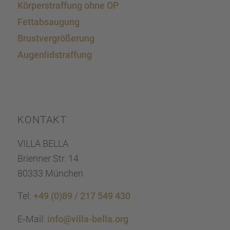
Körper­straf­fung ohne OP
Fettab­sau­gung
Brust­ver­grö­ße­rung
Augen­lid­s­traf­fung
KONTAKT
VILLA BELLA
Brien­ner Str. 14
80333 München
Tel:
+49 (0)89 / 217 549 430
E‑Mail:
info@villa-bella.org