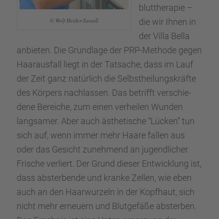
blut­the­ra­pie –
die wir Ihnen in
© Wolf Heider-Sawall
der Villa Bella
anbie­ten. Die Grund­lage der PRP-Methode gegen
Haaraus­fall liegt in der Tatsa­che, dass im Lauf
der Zeit ganz natür­lich die Selbst­hei­lungs­kräfte
des Körpers nachlas­sen. Das betrifft verschie­
dene Berei­che, zum einen verhei­len Wunden
langsa­mer. Aber auch ästhe­ti­sche “Lücken” tun
sich auf, wenn immer mehr Haare fallen aus
oder das Gesicht zuneh­mend an jugend­li­cher
Frische verliert. Der Grund dieser Entwick­lung ist,
dass abster­bende und kranke Zellen, wie eben
auch an den Haarwur­zeln in der Kopfhaut, sich
nicht mehr erneu­ern und Blutge­fäße abster­ben.