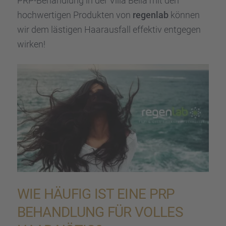
PRP-Behand­lung in der Villa Bella mit den
hochwer­ti­gen Produk­ten von
regen­lab
können
wir dem lästi­gen Haaraus­fall effek­tiv entge­gen
wirken!
WIE HÄUFIG IST EINE PRP
BEHAND­LUNG FÜR VOLLES