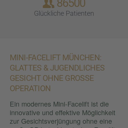
86500
Glück­li­che Patien­ten
MINI-FACELIFT MÜNCHEN:
GLATTES & JUGEND­LI­CHES
GESICHT OHNE GROSSE O
PERA­TION
Ein moder­nes Mini-Facelift ist die
innova­tive und effek­tive Möglich­keit
zur Gesichts­ver­jün­gung ohne eine