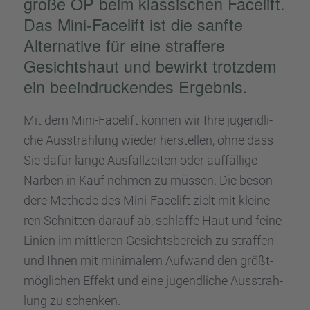
große OP beim klassi­schen Facelift.
Das Mini-Facelift ist die sanfte
Alter­na­tive für eine straf­fere
Gesichts­haut und bewirkt trotz­dem
ein beein­dru­cken­des Ergeb­nis.
Mit dem Mini-Facelift können wir Ihre jugend­li­
che Ausstrah­lung wieder herstel­len, ohne dass
Sie dafür lange Ausfall­zei­ten oder auffäl­lige
Narben in Kauf nehmen zu müssen. Die beson­
dere Methode des Mini-Facelift zielt mit kleine­
ren Schnit­ten darauf ab, schlaffe Haut und feine
Linien im mittle­ren Gesichts­be­reich zu straf­fen
und Ihnen mit minima­lem Aufwand den größt­
mög­li­chen Effekt und eine jugend­li­che Ausstrah­
lung zu schen­ken.