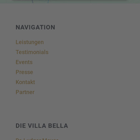
Akzeptieren
powered by
Usercentrics Consent Management
Platform
&
eRecht24
NAVIGA­TION
Leistun­gen
Testi­mo­ni­als
Events
Presse
Kontakt
Partner
DIE VILLA BELLA