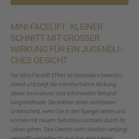
MINI-FACELIFT: KLEINER
SCHNITT MIT GROSSER W
IRKUNG FÜR EIN JUGEND­LI­C
HES GESICHT
Der Mini-Facelift Effekt ist beson­ders beein­dru­
ckend und zeigt die trans­for­ma­tive Wirkung
dieser innova­ti­ven und schonen­den Behand­
lungs­me­thode. Sie erleben einen sicht­ba­ren
Unter­schied, wenn Sie in den Spiegel sehen und
können mit neuem Selbst­be­wusst­sein durch Ihr
Leben gehen. Das Gesicht sieht deutlich verjüngt,
gestrafft und erfrischt aus, hat aber keinen