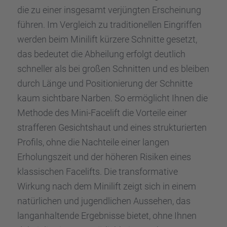
die zu einer insge­samt verjüng­ten Erschei­nung
führen. Im Vergleich zu tradi­tio­nel­len Eingrif­fen
werden beim Minilift kürzere Schnitte gesetzt,
das bedeu­tet die Abhei­lung erfolgt deutlich
schnel­ler als bei großen Schnit­ten und es bleiben
durch Länge und Positio­nie­rung der Schnitte
kaum sicht­bare Narben. So ermög­licht Ihnen die
Methode des Mini-Facelift die Vorteile einer
straf­fe­ren Gesichts­haut und eines struk­tu­rier­ten
Profils, ohne die Nachteile einer langen
Erholungs­zeit und der höheren Risiken eines
klassi­schen Facelifts. Die trans­for­ma­tive
Wirkung nach dem Minilift zeigt sich in einem
natür­li­chen und jugend­li­chen Ausse­hen, das
langan­hal­tende Ergeb­nisse bietet, ohne Ihnen