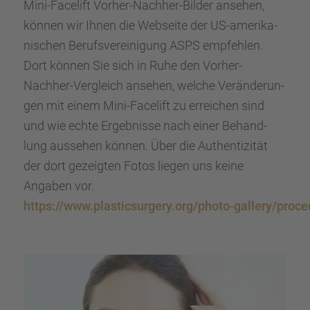
Mini-Facelift Vorher-Nachher-Bilder ansehen,
können wir Ihnen die Webseite der US-ameri­ka­
ni­schen Berufs­ver­ei­ni­gung ASPS empfeh­len.
Dort können Sie sich in Ruhe den Vorher-
Nachher-Vergleich ansehen, welche Verän­de­run­
gen mit einem Mini-Facelift zu errei­chen sind
und wie echte Ergeb­nisse nach einer Behand­
lung ausse­hen können. Über die Authen­ti­zi­tät
der dort gezeig­ten Fotos liegen uns keine
Angaben vor.
https://www.plasticsurgery.org/photo-gallery/proced