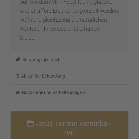
soll mit dem Mini-Facelift eine glattere
und straf­fere Erschei­nung erzielt werden,
während gleich­zei­tig die natür­li­chen
Kontu­ren Ihres Gesichts erhal­ten
bleiben.
Beratungs­ge­spräch
Ablauf der Behand­lung
Nachsorge und Verhal­tens­re­geln
Jetzt Termin verein­ba­
ren