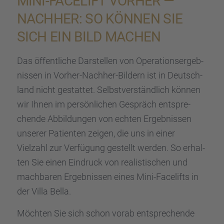
MINI-FACELIFT VORHER —
NACHHER: SO KÖNNEN SIE
SICH EIN BILD MACHEN
Das öffent­li­che Darstel­len von Opera­ti­ons­er­geb­
nis­sen in Vorher-Nachher-Bildern ist in Deutsch­
land nicht gestat­tet. Selbst­ver­ständ­lich können
wir Ihnen im persön­li­chen Gespräch entspre­
chende Abbil­dun­gen von echten Ergeb­nis­sen
unserer Patien­ten zeigen, die uns in einer
Vielzahl zur Verfü­gung gestellt werden. So erhal­
ten Sie einen Eindruck von realis­ti­schen und
machba­ren Ergeb­nis­sen eines Mini-Facelifts in
der Villa Bella.
Möchten Sie sich schon vorab entspre­chende