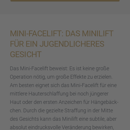
MINI-FACELIFT: DAS MINILIFT
FÜR EIN JUGEND­LI­CHE­RES
GESICHT
Das Mini-Facelift beweist: Es ist keine große
Opera­tion nötig, um große Effekte zu erzie­len.
Am besten eignet sich das Mini-Facelift für eine
mittlere Hauter­schlaf­fung bei noch jünge­rer
Haut oder den ersten Anzei­chen für Hänge­bäck­
chen. Durch die gezielte Straf­fung in der Mitte
des Gesichts kann das Minilift eine subtile, aber
absolut eindrucks­volle Verän­de­rung bewir­ken,