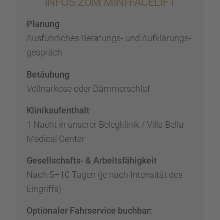
INFOS ZUM MINI-FACELIFT
Planung
Ausführ­li­ches Beratungs- und Aufklä­rungs­
ge­spräch
Betäu­bung
Vollnar­kose oder Dämmer­schlaf
Klinik­auf­ent­halt
1 Nacht in unserer Beleg­kli­nik / Villa Bella
Medical Center
Gesell­schafts- & Arbeits­fä­hig­keit
Nach 5–10 Tagen (je nach Inten­si­tät des
Eingriffs)
Optio­na­ler Fahrser­vice buchbar: