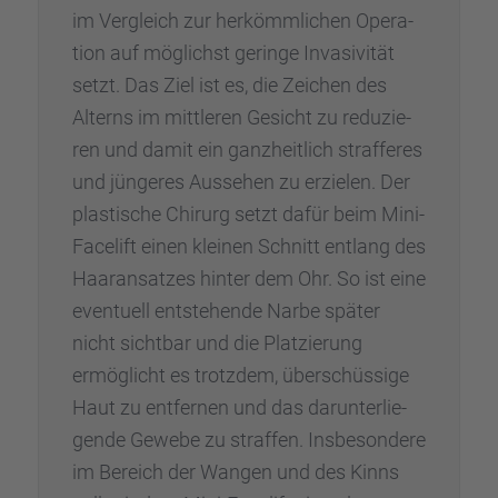
im Vergleich zur herkömm­li­chen Opera­
tion auf möglichst geringe Invasi­vi­tät
setzt. Das Ziel ist es, die Zeichen des
Alterns im mittle­ren Gesicht zu reduzie­
ren und damit ein ganzheit­lich straf­fe­res
und jünge­res Ausse­hen zu erzie­len. Der
plasti­sche Chirurg setzt dafür beim Mini-
Facelift einen kleinen Schnitt entlang des
Haaran­sat­zes hinter dem Ohr. So ist eine
eventu­ell entste­hende Narbe später
nicht sicht­bar und die Platzie­rung
ermög­licht es trotz­dem, überschüs­sige
Haut zu entfer­nen und das darun­ter­lie­
gende Gewebe zu straf­fen. Insbe­son­dere
im Bereich der Wangen und des Kinns