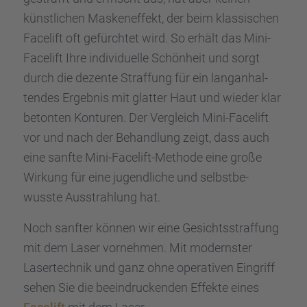
künst­li­chen Masken­ef­fekt, der beim klassi­schen
Facelift oft gefürch­tet wird. So erhält das Mini-
Facelift Ihre indivi­du­elle Schön­heit und sorgt
durch die dezente Straf­fung für ein langan­hal­
ten­des Ergeb­nis mit glatter Haut und wieder klar
beton­ten Kontu­ren. Der Vergleich Mini-Facelift
vor und nach der Behand­lung zeigt, dass auch
eine sanfte Mini-Facelift-Methode eine große
Wirkung für eine jugend­li­che und selbst­be­
wusste Ausstrah­lung hat.
Noch sanfter können wir eine Gesichts­straf­fung
mit dem Laser vorneh­men. Mit moderns­ter
Laser­tech­nik und ganz ohne opera­ti­ven Eingriff
sehen Sie die beein­dru­cken­den Effekte eines