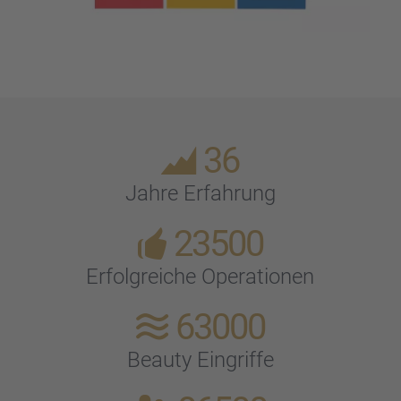
36
Jahre Erfah­rung
23500
Erfolg­rei­che Opera­tio­nen
63000
Beauty Eingriffe