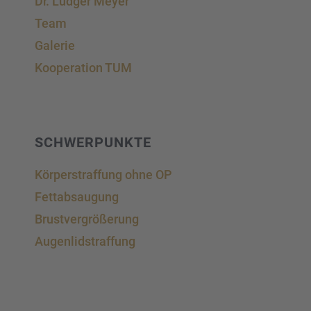
Dr. Ludger Meyer
Team
Galerie
Koope­ra­tion TUM
SCHWER­PUNKTE
Körper­straf­fung ohne OP
Fettab­sau­gung
Brust­ver­grö­ße­rung
Augen­lid­s­traf­fung