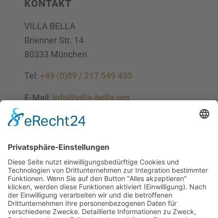
KONTAKT
VILLA BELLA
Brien­ner Str. 14
80333 München
Tel:
+49 (0)89 / 217 549 430
E‑Mail:
info@villa-bella.org
ÖFFNUNGS­ZEI­TEN
Mo-Do: 09:00 — 20:00 Uhr
Fr: 09:00 — 18:00 Uhr
Sa*: 10:00 — 18:00 Uhr