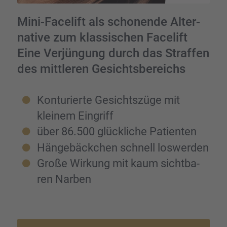
Mini-Facelift als schonende Alter­
na­tive zum klassi­schen Facelift
Eine Verjün­gung durch das Straf­fen
des mittle­ren Gesichts­be­reichs
Kontu­rierte Gesichts­züge mit
kleinem Eingriff
über 86.500 glück­li­che Patien­ten
Hänge­bäck­chen schnell loswer­den
Große Wirkung mit kaum sicht­ba­
ren Narben