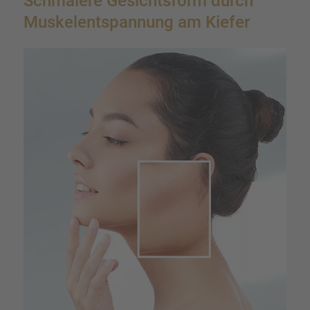
Schma­lere Gesichts­form durch
Muskel­ent­span­nung am Kiefer