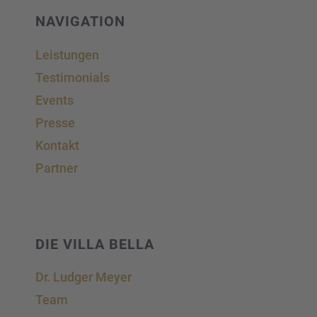
powered by
Usercentrics Consent Management
Platform
&
eRecht24
NAVIGA­TION
Leistun­gen
Testi­mo­ni­als
Events
Presse
Kontakt
Partner
DIE VILLA BELLA
Dr. Ludger Meyer
Team