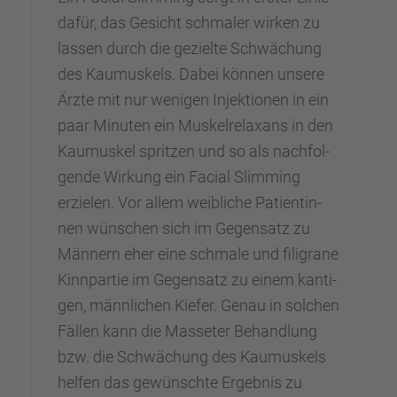
dafür, das Gesicht schma­ler wirken zu
lassen durch die gezielte Schwä­chung
des Kaumus­kels. Dabei können unsere
Ärzte mit nur wenigen Injek­tio­nen in ein
paar Minuten ein Muskel­re­lax­ans in den
Kaumus­kel sprit­zen und so als nachfol­
gende Wirkung ein Facial Slimming
erzie­len. Vor allem weibli­che Patien­tin­
nen wünschen sich im Gegen­satz zu
Männern eher eine schmale und filigrane
Kinnpar­tie im Gegen­satz zu einem kanti­
gen, männli­chen Kiefer. Genau in solchen
Fällen kann die Masse­ter Behand­lung
bzw. die Schwä­chung des Kaumus­kels
helfen das gewünschte Ergeb­nis zu