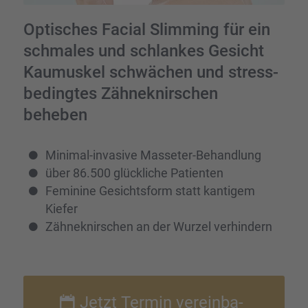
Optisches Facial Slimming für ein
schma­les und schlan­kes Gesicht
Kaumus­kel schwä­chen und stress­
be­ding­tes Zähne­knir­schen
beheben
Minimal-invasive Masse­ter-Behand­lung
über 86.500 glück­li­che Patien­ten
Feminine Gesichts­form statt kanti­gem
Kiefer
Zähne­knir­schen an der Wurzel verhin­dern
Jetzt Termin verein­ba­