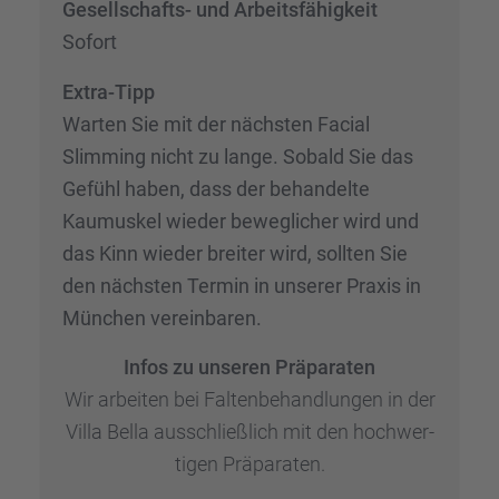
Gesell­schafts- und Arbeits­fä­hig­keit
Sofort
Extra-Tipp
Warten Sie mit der nächs­ten Facial
Slimming nicht zu lange. Sobald Sie das
Gefühl haben, dass der behan­delte
Kaumus­kel wieder beweg­li­cher wird und
das Kinn wieder breiter wird, sollten Sie
den nächs­ten Termin in unserer Praxis in
München verein­ba­ren.
Infos zu unseren Präpa­ra­ten
Wir arbei­ten bei Falten­be­hand­lun­gen in der
Villa Bella ausschließ­lich mit den hochwer­
ti­gen Präpa­ra­ten.