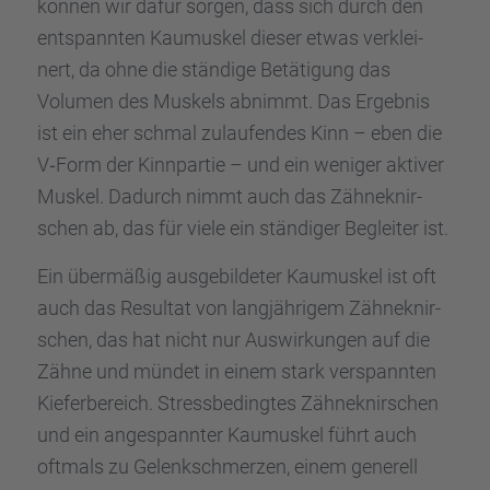
können wir dafür sorgen, dass sich durch den
entspann­ten Kaumus­kel dieser etwas verklei­
nert, da ohne die ständige Betäti­gung das
Volumen des Muskels abnimmt. Das Ergeb­nis
ist ein eher schmal zulau­fen­des Kinn – eben die
V‑Form der Kinnpar­tie – und ein weniger aktiver
Muskel. Dadurch nimmt auch das Zähne­knir­
schen ab, das für viele ein ständi­ger Beglei­ter ist.
Ein übermä­ßig ausge­bil­de­ter Kaumus­kel ist oft
auch das Resul­tat von langjäh­ri­gem Zähne­knir­
schen, das hat nicht nur Auswir­kun­gen auf die
Zähne und mündet in einem stark verspann­ten
Kiefer­be­reich. Stress­be­ding­tes Zähne­knir­schen
und ein angespann­ter Kaumus­kel führt auch
oftmals zu Gelenk­schmer­zen, einem generell