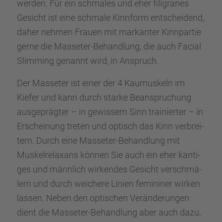
werden. Für ein schma­les und eher filigra­nes
Gesicht ist eine schmale Kinnform entschei­dend,
daher nehmen Frauen mit markan­ter Kinnpar­tie
gerne die Masse­ter-Behand­lung, die auch Facial
Slimming genannt wird, in Anspruch.
Der Masse­ter ist einer der 4 Kaumus­keln im
Kiefer und kann durch starke Beanspru­chung
ausge­präg­ter – in gewis­sem Sinn trainier­ter – in
Erschei­nung treten und optisch das Kinn verbrei­
tern. Durch eine Masse­ter-Behand­lung mit
Muskel­re­lax­ans können Sie auch ein eher kanti­
ges und männlich wirken­des Gesicht verschmä­
lern und durch weichere Linien femini­ner wirken
lassen. Neben den optischen Verän­de­run­gen
dient die Masse­ter-Behand­lung aber auch dazu,