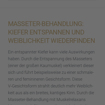
MASSE­TER-BEHAND­LUNG:
KIEFER ENTSPAN­NEN UND
WEIBLICH­KEIT WIEDER­FIN­DEN
Ein entspann­ter Kiefer kann viele Auswir­kun­gen
haben. Durch die Entspan­nung des Masse­ters
(einer der großen Kaumus­kel) verklei­nert dieser
sich und führt beispiels­weise zu einer schma­le­
ren und femini­ne­ren Gesichts­form. Diese
V‑Gesichtsform strahlt deutlich mehr Weiblich­
keit aus als ein breites, kanti­ges Kinn. Durch die
Masse­ter-Behand­lung mit Muskel­re­lax­ans