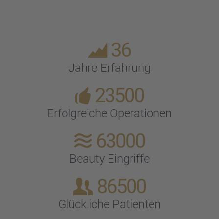
36
Jahre Erfah­rung
23500
Erfolg­rei­che Opera­tio­nen
63000
Beauty Eingriffe
86500
Glück­li­che Patien­ten