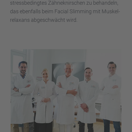
stress­be­ding­tes Zähne­knir­schen zu behan­deln,
das ebenfalls beim Facial Slimming mit Muskel­
re­lax­ans abgeschwächt wird.