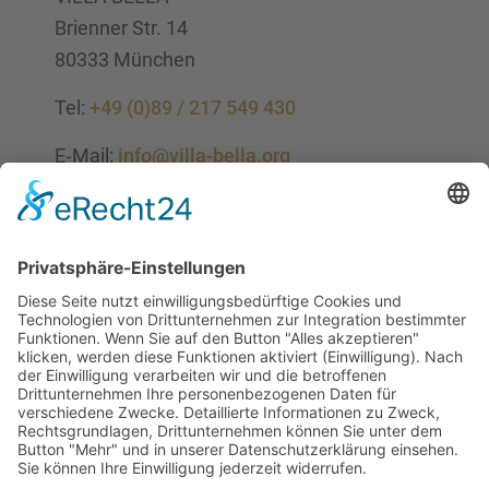
Brien­ner Str. 14
80333 München
Tel:
+49 (0)89 / 217 549 430
E‑Mail:
info@villa-bella.org
ÖFFNUNGS­ZEI­TEN
Mo-Do: 09:00 — 20:00 Uhr
Fr: 09:00 — 18:00 Uhr
Sa*: 10:00 — 18:00 Uhr
*
auf Anfrage 3x im Monat