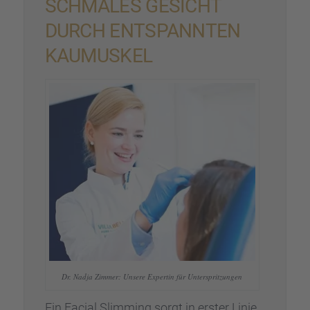
SCHMA­LES GESICHT
DURCH ENTSPANN­TEN
KAUMUS­KEL
Dr. Nadja Zimmer: Unsere Exper­tin für Unter­sprit­zun­gen
Ein Facial Slimming sorgt in erster Linie