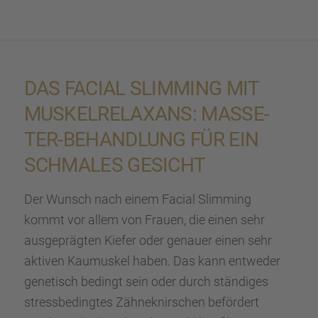
DAS FACIAL SLIMMING MIT
MUSKEL­RE­LAX­ANS: MASSE­
TER-BEHAND­LUNG FÜR EIN
SCHMA­LES GESICHT
Der Wunsch nach einem Facial Slimming
kommt vor allem von Frauen, die einen sehr
ausge­präg­ten Kiefer oder genauer einen sehr
aktiven Kaumus­kel haben. Das kann entwe­der
genetisch bedingt sein oder durch ständi­ges
stress­be­ding­tes Zähne­knir­schen beför­dert