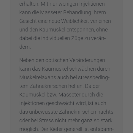
erhal­ten. Mit nur wenigen Injek­tio­nen
kann die Masse­ter Behand­lung Ihrem
Gesicht eine neue Weiblich­keit verlei­hen
und den Kaumus­kel entspan­nen, ohne
dabei die indivi­du­el­len Züge zu verän­
dern.
Neben den optischen Verän­de­run­gen
kann das Kaumus­kel schwä­chen durch
Muskel­re­lax­ans auch bei stress­be­ding­
tem Zähne­knir­schen helfen. Da der
Kaumus­kel bzw. Masse­ter durch die
Injek­tio­nen geschwächt wird, ist auch
das unbewusste Zähne­knir­schen nachts
oder bei Stress nicht mehr ganz so stark
möglich. Der Kiefer generell ist entspann­