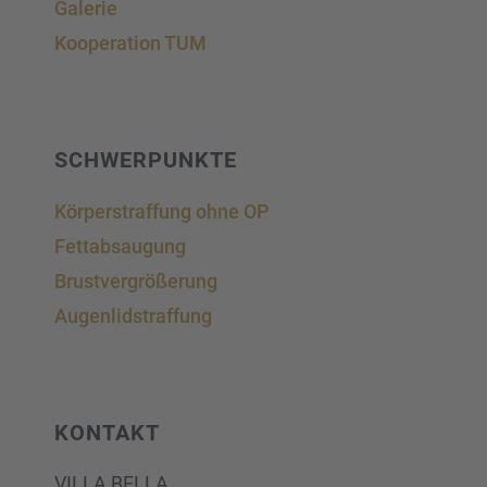
Galerie
Koope­ra­tion TUM
SCHWER­PUNKTE
Körper­straf­fung ohne OP
Fettab­sau­gung
Brust­ver­grö­ße­rung
Augen­lid­s­traf­fung
KONTAKT
VILLA BELLA