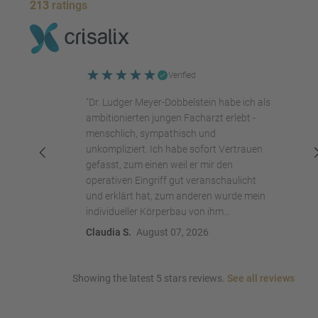
213
ratings
Verified
"Dr. Ludger Meyer-Dobbelstein habe ich als
ambitionierten jungen Facharzt erlebt -
menschlich, sympathisch und
unkompliziert. Ich habe sofort Vertrauen
gefasst, zum einen weil er mir den
operativen Eingriff gut veranschaulicht
und erklärt hat, zum anderen wurde mein
individueller Körperbau von ihm
berücksichtigt, sodass ich zuversichtlich
Claudia S.
August 07, 2026
bin, mit der OP ein natürliches Ergebnis zu
erhalten, das optisch zu mir und meiner
Statur passt. Es hat mich große
Showing the latest 5 stars reviews.
See all reviews
Überwindung gekostet meine Brust für die
Aufnahmen nackt zu zeigen, konnte es