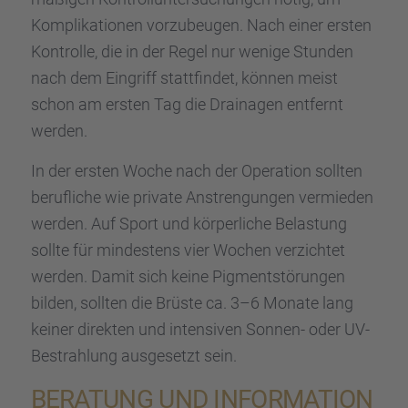
Kompli­ka­tio­nen vorzu­beu­gen. Nach einer ersten
Kontrolle, die in der Regel nur wenige Stunden
nach dem Eingriff statt­fin­det, können meist
schon am ersten Tag die Draina­gen entfernt
werden.
In der ersten Woche nach der Opera­tion sollten
beruf­li­che wie private Anstren­gun­gen vermie­den
werden. Auf Sport und körper­li­che Belas­tung
sollte für mindes­tens vier Wochen verzich­tet
werden. Damit sich keine Pigment­stö­run­gen
bilden, sollten die Brüste ca. 3–6 Monate lang
keiner direk­ten und inten­si­ven Sonnen- oder UV-
Bestrah­lung ausge­setzt sein.
BERATUNG UND INFOR­MA­TION