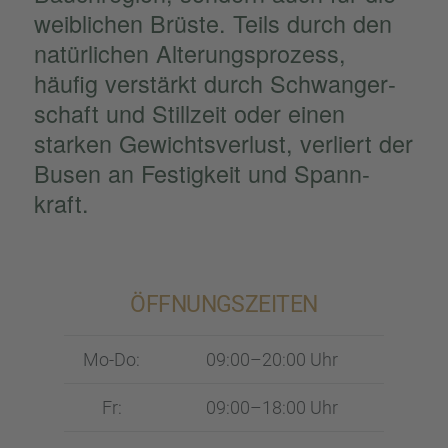
weibli­chen Brüste. Teils durch den
natür­li­chen Alterungs­pro­zess,
häufig verstärkt durch Schwan­ger­
schaft und Still­zeit oder einen
starken Gewichts­ver­lust, verliert der
Busen an Festig­keit und Spann­
kraft.
ÖFFNUNGS­ZEI­TEN
Mo-Do:
09:00–20:00 Uhr
Fr:
09:00–18:00 Uhr