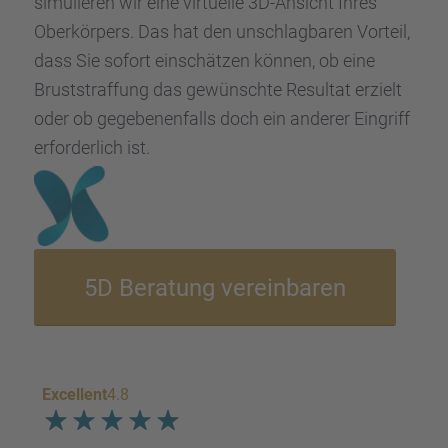
simulie­ren wir eine virtu­elle 3D-Ansicht Ihres
Oberkör­pers. Das hat den unschlag­ba­ren Vorteil,
dass Sie sofort einschät­zen können, ob eine
Brust­straf­fung das gewünschte Resul­tat erzielt
oder ob gegebe­nen­falls doch ein anderer Eingriff
erfor­der­lich ist.
5D Beratung verein­ba­ren
Excellent
4.8