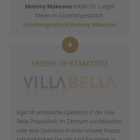
Mommy Makeover
erklärt Dr. Ludger
Meyer im Exper­ten­ge­spräch.
Exper­ten­ge­spräch Mommy Makeover
UNSERE OP-STAND­ORTE
Egal ob ambulante Opera­tion in der Villa
Bella Praxis­kli­nik im Zentrum von München
oder eine Opera­tion in einer unserer Koope­
ra­ti­ons­kli­ni­ken: bei uns sind Sie immer in