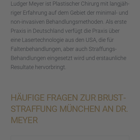
Ludger Meyer ist Plasti­scher Chirurg mit langjäh­
ri­ger Erfah­rung auf dem Gebiet der minimal- und
non-invasi­ven Behand­lungs­me­tho­den. Als erste
Praxis in Deutsch­land verfügt die Praxis über
eine Laser­tech­no­lo­gie aus den USA, die für
Falten­be­hand­lun­gen, aber auch Straf­fungs-
Behand­lun­gen einge­setzt wird und erstaun­li­che
Resul­tate hervor­bringt.
HÄUFIGE FRAGEN ZUR BRUST­
STRAF­FUNG MÜNCHEN AN DR.
MEYER