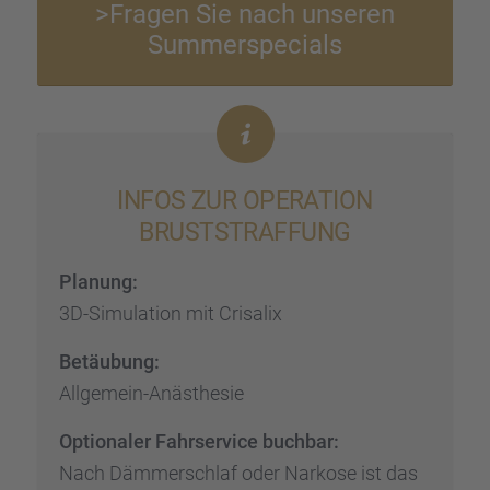
>Fragen Sie nach unseren
Summer­spe­cials
INFOS ZUR OPERA­TION
BRUST­STRAF­FUNG
Planung:
3D-Simula­tion mit Crisa­lix
Betäu­bung:
Allge­mein-Anästhe­sie
Optio­na­ler Fahrser­vice buchbar:
Nach Dämmer­schlaf oder Narkose ist das