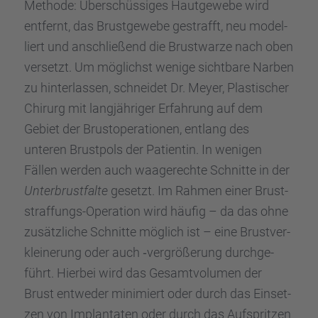
Methode: Überschüs­si­ges Hautge­webe wird
entfernt, das Brust­ge­webe gestrafft, neu model­
liert und anschlie­ßend die Brust­warze nach oben
versetzt. Um möglichst wenige sicht­bare Narben
zu hinter­las­sen, schnei­det Dr. Meyer, Plasti­scher
Chirurg mit langjäh­ri­ger Erfah­rung auf dem
Gebiet der Brust­ope­ra­tio­nen, entlang des
unteren Brust­pols der Patien­tin. In wenigen
Fällen werden auch waage­rechte Schnitte in der
Unter­brust­falte
gesetzt. Im Rahmen einer Brust­
straf­fungs-Opera­tion wird häufig – da das ohne
zusätz­li­che Schnitte möglich ist – eine Brust­ver­
klei­ne­rung oder auch ‑vergrö­ße­rung durch­ge­
führt. Hierbei wird das Gesamt­vo­lu­men der
Brust entwe­der minimiert oder durch das Einset­
zen von Implan­ta­ten oder durch das Aufsprit­zen