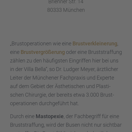
Brien­ner Str. 14
80333 München
„Brust­ope­ra­tio­nen wie eine
Brust­ver­klei­ne­rung
,
eine
Brust­ver­grö­ße­rung
oder eine Brust­straf­fung
zählen zu den häufigs­ten Eingrif­fen hier bei uns
in der Villa Bella“, so Dr. Ludger Meyer, ärztli­cher
Leiter der Münche­ner Fachpra­xis und Experte
auf dem Gebiet der Ästhe­ti­schen und Plasti­
schen Chirur­gie, der bereits etwa 3.000 Brust­
ope­ra­tio­nen durch­ge­führt hat.
Durch eine
Mastope­xie
, der Fachbe­griff für eine
Brust­straf­fung, wird der Busen nicht nur sicht­bar