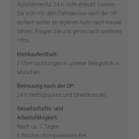
Autofah­ren für 24 h nicht erlaubt. Lassen
Sie sich mit dem Fahrser­vice nach der OP
einfach sicher im eigenen Auto nach Hause
fahren. Fragen Sie uns gerne nach weite­ren
Infos.
Klinik­auf­ent­halt:
2 Übernach­tun­gen in unserer Beleg­kli­nik in
München
Betreu­ung nach der OP:
24 h Verfüg­bar­keit und Direkt­kon­takt
Gesell­schafts- und
Arbeits­fä­hig­keit:
Nach ca. 7 Tagen
6 Wochen Kompres­si­ons-BH