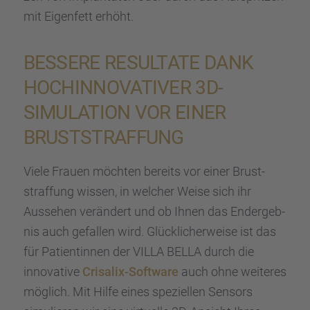
mit Eigen­fett erhöht.
BESSERE RESUL­TATE DANK
HOCHIN­NO­VA­TI­VER 3D-
SIMULA­TION VOR EINER
BRUST­STRAF­FUNG
Viele Frauen möchten bereits vor einer Brust­
straf­fung wissen, in welcher Weise sich ihr
Ausse­hen verän­dert und ob Ihnen das Endergeb­
nis auch gefal­len wird. Glück­li­cher­weise ist das
für Patien­tin­nen der VILLA BELLA durch die
innova­tive
Crisa­lix-Software
auch ohne weite­res
möglich. Mit Hilfe eines spezi­el­len Sensors