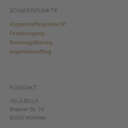
SCHWER­PUNKTE
Körper­straf­fung ohne OP
Fettab­sau­gung
Brust­ver­grö­ße­rung
Augen­lid­s­traf­fung
KONTAKT
VILLA BELLA
Brien­ner Str. 14
80333 München