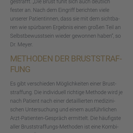
gestrafft. „Die Brust fühlt sich auch deutlich
fester an. Nach dem Eingriff berich­ten viele
unserer Patien­tin­nen, dass sie mit dem sicht­ba­
ren wie spürba­ren Ergeb­nis einen großen Teil an
Selbst­be­wusst­sein wieder gewon­nen haben“, so
Dr. Meyer.
METHO­DEN DER BRUST­STRAF­
FUNG
Es gibt verschie­den Möglich­kei­ten einer Brust­
straf­fung. Die indivi­du­ell richtige Methode wird je
nach Patient nach einer detail­lier­ten medizi­ni­
schen Unter­su­chung und einem ausführ­li­chen
Arzt-Patien­ten-Gespräch ermit­telt. Die häufigste
aller Brust­straf­fungs-Metho­den ist eine Kombi-