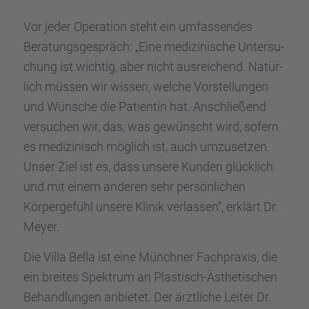
Vor jeder Opera­tion steht ein umfas­sen­des
Beratungs­ge­spräch: „Eine medizi­ni­sche Unter­su­
chung ist wichtig, aber nicht ausrei­chend. Natür­
lich müssen wir wissen, welche Vorstel­lun­gen
und Wünsche die Patien­tin hat. Anschlie­ßend
versu­chen wir, das, was gewünscht wird, sofern
es medizi­nisch möglich ist, auch umzuset­zen.
Unser Ziel ist es, dass unsere Kunden glück­lich
und mit einem anderen sehr persön­li­chen
Körper­ge­fühl unsere Klinik verlas­sen“, erklärt Dr.
Meyer.
Die Villa Bella ist eine Münch­ner Fachpra­xis, die
ein breites Spektrum an Plastisch-Ästhe­ti­schen
Behand­lun­gen anbie­tet. Der ärztli­che Leiter Dr.