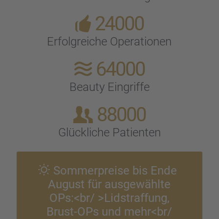
24000
Erfolg­rei­che Opera­tio­nen
64000
Beauty Eingriffe
88000
Glück­li­che Patien­ten
Sommer­preise bis Ende
August für ausge­wählte
OPs:<br/ >Lidstraf­fung,
Brust-OPs und mehr<br/