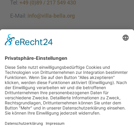
Tel:
+49 (0)89 / 217 549 430
E‑Mail:
info@villa-bella.org
ÖFFNUNGS­ZEI­TEN
Mo-Do: 09:00 — 20:00 Uhr
Fr: 09:00 — 18:00 Uhr
Sa*: 10:00 — 18:00 Uhr
*
auf Anfrage 3x im Monat