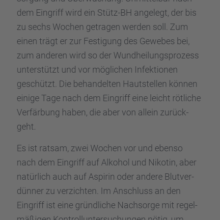
dem Eingriff wird ein Stütz-BH angelegt, der bis
zu sechs Wochen getra­gen werden soll. Zum
einen trägt er zur Festi­gung des Gewebes bei,
zum anderen wird so der Wundhei­lungs­pro­zess
unter­stützt und vor mögli­chen Infek­tio­nen
geschützt. Die behan­del­ten Hautstel­len können
einige Tage nach dem Eingriff eine leicht rötli­che
Verfär­bung haben, die aber von allein zurück­
geht.
Es ist ratsam, zwei Wochen vor und ebenso
nach dem Eingriff auf Alkohol und Nikotin, aber
natür­lich auch auf Aspirin oder andere Blutver­
dün­ner zu verzich­ten. Im Anschluss an den
Eingriff ist eine gründ­li­che Nachsorge mit regel­
mä­ßi­gen Kontroll­un­ter­su­chun­gen nötig, um