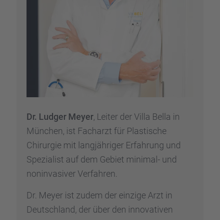
Dr. Ludger Meyer
, Leiter der Villa Bella in
München, ist Facharzt für Plasti­sche
Chirur­gie mit langjäh­ri­ger Erfah­rung und
Spezia­list auf dem Gebiet minimal- und
nonin­va­si­ver Verfah­ren.
Dr. Meyer ist zudem der einzige Arzt in
Deutsch­land, der über den innova­ti­ven