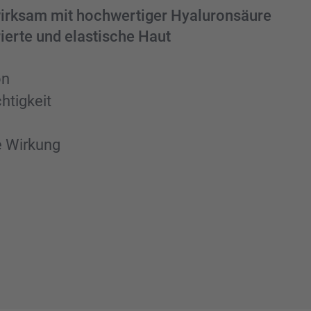
wirksam mit hochwer­ti­ger Hyalu­ron­säure
ierte und elasti­sche Haut
on
­tig­keit
de Wirkung