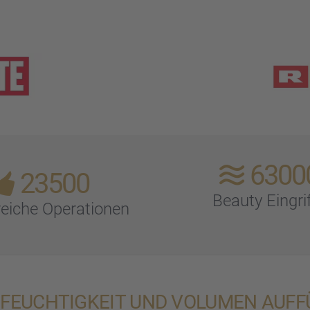
6300
23500
Beauty Eingri
rei­che Opera­tio­nen
: FEUCH­TIG­KEIT UND VOLUMEN AUFF