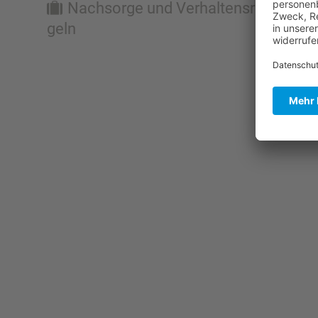
Nachsorge und Verhal­tens­re­
geln