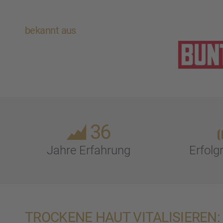
bekannt aus
36
Jahre Erfah­rung
Erfolg­
TROCKENE HAUT VITALI­SIE­REN