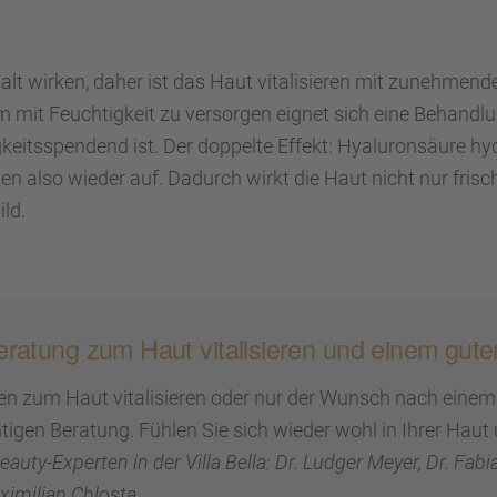
 wirken, daher ist das Haut vitali­sie­ren mit zuneh­men­d
 mit Feuch­tig­keit zu versor­gen eignet sich eine Behand­lu
its­spen­dend ist. Der doppelte Effekt: Hyalu­ron­säure hydri
Volumen also wieder auf. Dadurch wirkt die Haut nicht nur fris
ild.
e­ra­tung zum Haut vitali­sie­ren und einem gut
en zum Haut vitali­sie­ren oder nur der Wunsch nach einem 
ti­gen Beratung. Fühlen Sie sich wieder wohl in Ihrer Haut un
uty-Exper­ten in der Villa Bella: Dr. Ludger Meyer, Dr. Fabi
imi­lian Chlosta