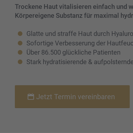
Trockene Haut vitali­sie­ren einfach und 
Körper­ei­gene Substanz für maximal hydr
Glatte und straffe Haut durch Hyalu­r
Sofor­tige Verbes­se­rung der Hautfeuch
Über 86.500 glück­li­che Patien­ten
Stark hydra­ti­sie­rende & aufpols­tern
Jetzt Termin verein­ba­ren