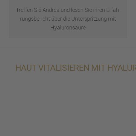
Treffen Sie Andrea und lesen Sie ihren Erfah­
rungs­be­richt über die Unter­sprit­zung mit
Hyalu­ron­säure
HAUT VITALI­SIE­REN MIT HYALU