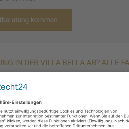
stbe­ra­tung kommen
­RUNG IN DER VILLA BELLA AB? ALLE 
Die Haut vitali­
Gesichts­creme 
Ideal­fall zur 
hydrierte Gesi
allem mit zune