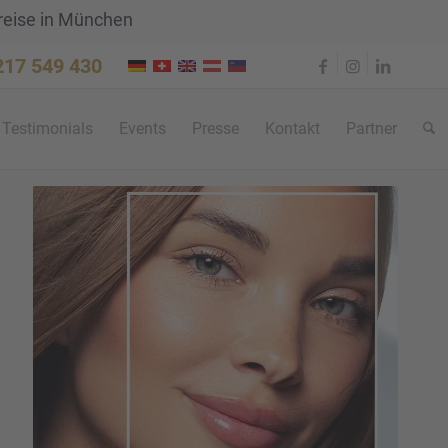
reise in München
 217 549 430
Testi­mo­ni­als
Events
Presse
Kontakt
Partner