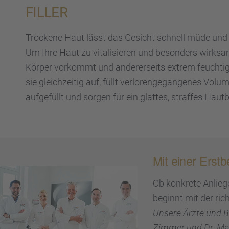
FILLER
Trockene Haut lässt das Gesicht schnell müde und alt
Um Ihre Haut zu vitali­sie­ren und beson­ders wirksam
Körper vorkommt und anderer­seits extrem feuch­tig­ke
sie gleich­zei­tig auf, füllt verlo­ren­ge­gan­ge­nes 
aufge­füllt und sorgen für ein glattes, straf­fes Hautb
Mit einer Erstb
Ob konkrete Anlie­g
beginnt mit der rich
Unsere Ärzte und Bea
Zimmer und Dr. Max