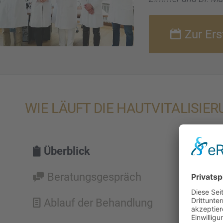
Zur Er
WIE LÄUFT DIE HAUTVI­TA­LI­SIE
Überblick
Beratungs­ge­spräch
Ablauf der Behand­lung