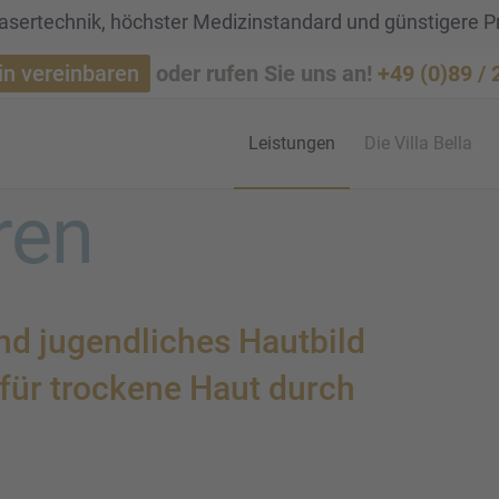
sertechnik, höchster Medizinstandard und günstigere P
in vereinbaren
oder rufen Sie uns an!
+49 (0)89 /
Leistun­gen
Die Villa Bella
­ren
d jugend­li­ches Hautbild
t für trockene Haut durch