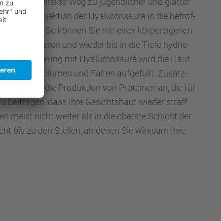
al­ten. Der direkte Weg zu jugend­li­cher und glatter
ie direkte Injek­tion der Hyalu­ron­säure in die betrof­
 im Gesicht. So können Sie mit einer körper­ei­ge­nen
ut vitali­sie­ren und wieder bis in die Tiefe hydrie­
autvi­ta­li­sie­rung mit Hyalu­ron­säure wird die Haut
­pols­tert, Volumen und Falten aufge­füllt. Zusätz­
lu­ron­säure die Produk­tion von Prote­inen an, die für
 beitra­gen, dass Ihre Gesichts­haut wieder straff
en meist nicht weiter als in die oberste Schicht der
cht bis zu den Stellen, an denen Sie wirksam Ihre