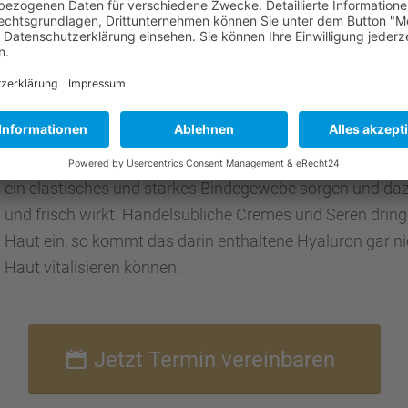
und glatt zu erh
Haut ist dabei d
fe­nen Berei­che
Substanz Ihre Ha
ren. Durch die H
Dr. Nadja Zimmer: Unsere Exper­tin für Unter­sprit­zun­gen
aber auch aufge
lich kurbelt Hya
ein elasti­sches und starkes Binde­ge­webe sorgen und dazu
und frisch wirkt. Handels­üb­li­che Cremes und Seren dring
Haut ein, so kommt das darin enthal­tene Hyalu­ron gar ni
Haut vitali­sie­ren können.
Jetzt Termin verein­ba­ren