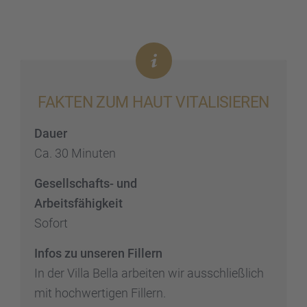
FAKTEN ZUM HAUT VITALI­SIE­REN
Dauer
Ca. 30 Minuten
Gesell­schafts- und
Arbeits­fä­hig­keit
Sofort
Infos zu unseren Fillern
In der Villa Bella arbei­ten wir ausschließ­lich
mit hochwer­ti­gen Fillern.