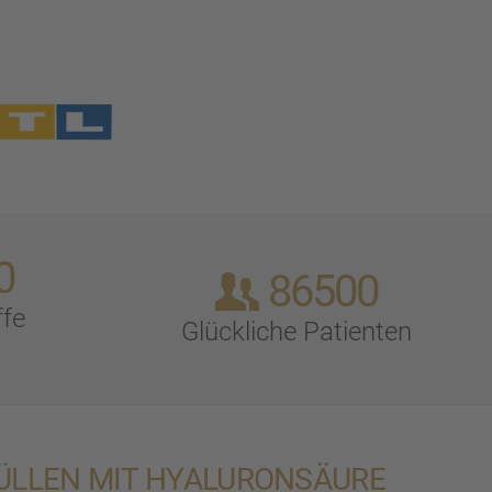
0
86500
ffe
Glück­li­che Patien­ten
ÜL­LEN MIT HYALU­RON­SÄURE