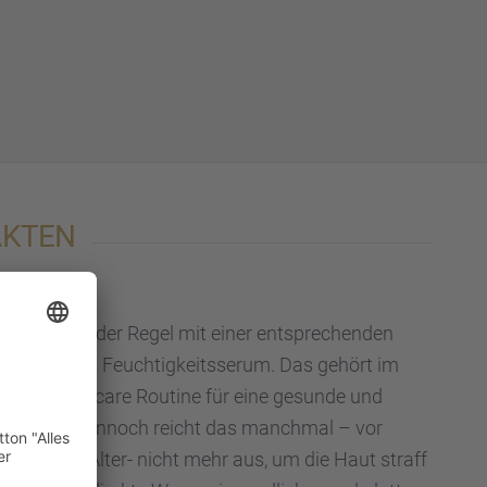
FAKTEN
sie­ren Sie in der Regel mit einer entspre­chen­den
oder einem Feuch­tig­keits­se­rum. Das gehört im
tägli­chen Skincare Routine für eine gesunde und
chts­haut. Dennoch reicht das manch­mal – vor
h­men­dem Alter- nicht mehr aus, um die Haut straff