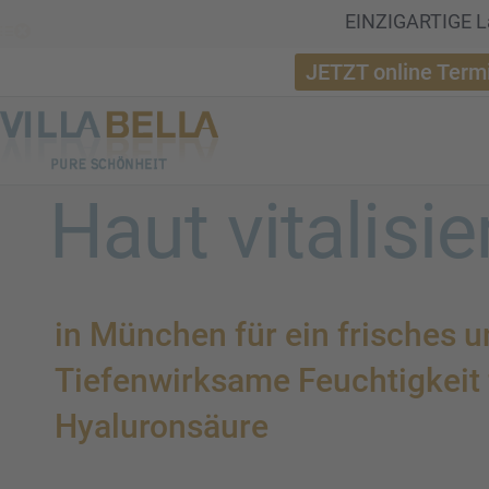
EINZIGARTIGE La
JETZT online Term
Haut vitali­sie
in München für ein frisches un
Tiefen­wirk­same Feuch­tig­kei
Hyalu­ron­säure