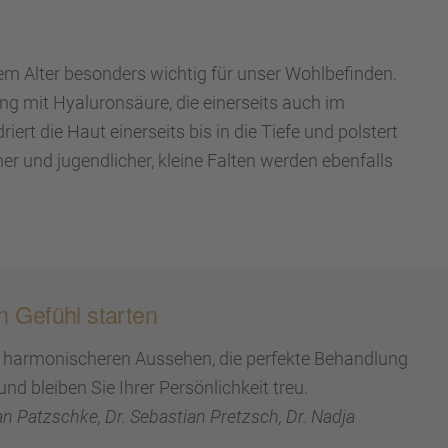
em Alter beson­ders wichtig für unser Wohlbe­fin­den.
ng mit Hyalu­ron­säure, die einer­seits auch im
ert die Haut einer­seits bis in die Tiefe und polstert
cher und jugend­li­cher, kleine Falten werden ebenfalls
en Gefühl starten
harmo­ni­sche­ren Ausse­hen, die perfekte Behand­lung
d bleiben Sie Ihrer Persön­lich­keit treu.
an Patzschke, Dr. Sebas­tian Pretzsch, Dr. Nadja