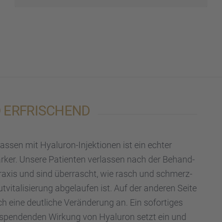
D ERFRI­SCHEND
 lassen mit Hyalu­ron-Injek­tio­nen ist ein echter
ärker. Unsere Patien­ten verlas­sen nach der Behand­
Praxis und sind überrascht, wie rasch und schmerz­
tvi­ta­li­sie­rung abgelau­fen ist. Auf der anderen Seite
 eine deutli­che Verän­de­rung an. Ein sofor­ti­ges
ts­spen­den­den Wirkung von Hyalu­ron setzt ein und