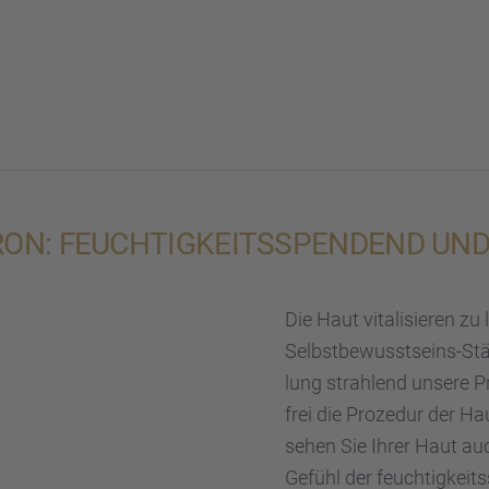
­RON: FEUCH­TIG­KEITS­SPEN­DEND UN
Die Haut vitali­sie­ren zu
Selbst­be­wusst­seins-St
lung strah­lend unsere 
frei die Proze­dur der Hau
sehen Sie Ihrer Haut auch
Gefühl der feuch­tig­kei