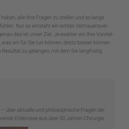
 haben, alle Ihre Fragen zu stellen und so lange
 fühlen. Nur so entsteht ein echtes Vertrau­ens­ver­
enau das ist unser Ziel. Je exakter wir Ihre Vorstel­
, was wir für Sie tun können, desto besser können
Resul­tat zu gelan­gen, mit dem Sie langfris­tig
 über aktuelle und philo­so­phi­sche Fragen der
­rende Erleb­nisse aus über 30 Jahren Chirur­gie.