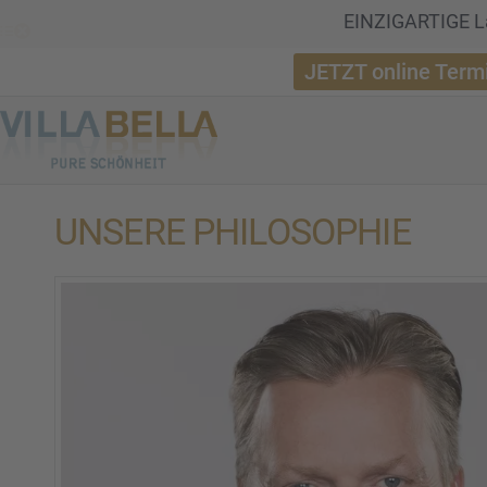
EINZIGARTIGE La
JETZT online Term
UNSERE PHILO­SO­PHIE