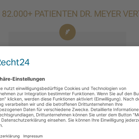
82.000+ PATIEN­TEN DR. MEYER VE
EINZIG­AR­TIGE MÖGLICH­KEI­TEN
Langjäh­rige Erfah­rung in allen gängi­gen
OP-Metho­den, kombi­niert mit einer High-
End-Ausstat­tung von verschie­dens­ten und
moder­nes­ten Laser­va­ri­an­ten ermög­licht es
Dr. Meyer in vielen Fällen, die ehemals
großen und poten­zi­ell verlet­zen­den OPs zu
erset­zen.