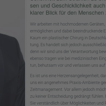
sen und Geschick­lich­keit auch
klarer Blick für den Menschen 
Wir arbei­ten mit hochmo­der­nen Geräten, 
ermög­li­chen und dabei beein­dru­ckende Er
Kaum ein plasti­scher Chirurg in Deutsch­l
tung. Es handelt sich jedoch ausschließ­li
denn wir sind uns der Verant­wor­tung bewu
ebenso tragen wie bei medizi­ni­schen Eingr
tun, behut­sam vor und verlas­sen uns auf 
Es ist uns eine Herzens­an­ge­le­gen­heit, 
uns ein angeneh­mes Praxis-Ambiente genau
Zeitma­nage­ment. Vor allem jedoch möchte
zu keiner Entschei­dung gedrängt fühlen. 
Sie verständ­lich über Möglich­kei­ten und R