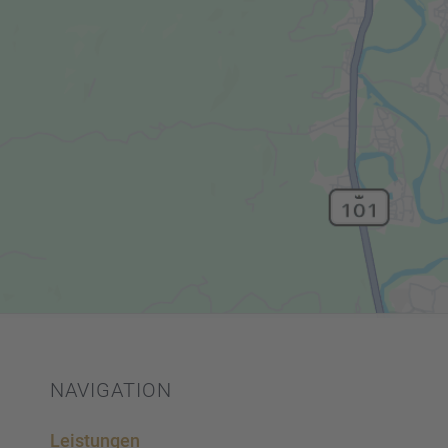
NAVIGA­TION
Leistun­gen