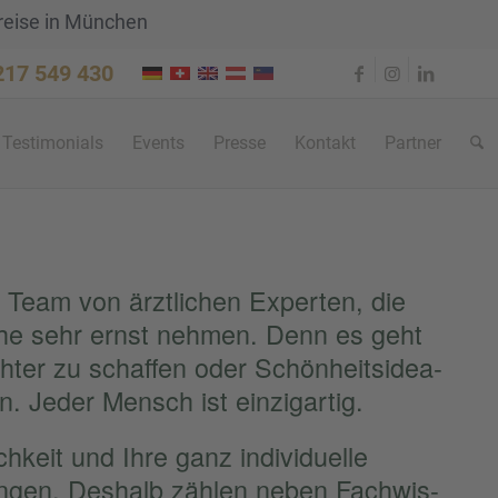
reise in München
 217 549 430
Testi­mo­ni­als
Events
Presse
Kontakt
Partner
n Team von ärztli­chen Exper­ten, die
che sehr ernst nehmen. Denn es geht
h­ter zu schaf­fen oder Schön­heits­idea­
n. Jeder Mensch ist einzig­ar­tig.
ch­keit und Ihre ganz indivi­du­elle
ringen. Deshalb zählen neben Fachwis­