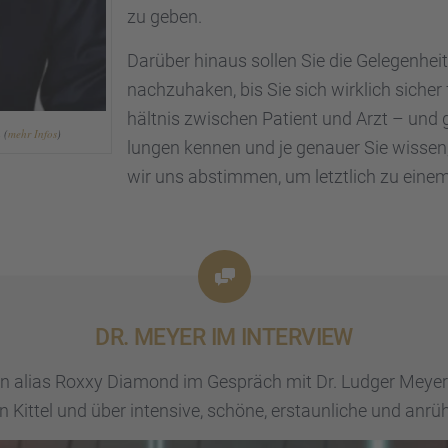
zu geben.
Darüber hinaus sollen Sie die Gelegen­heit
nachzu­ha­ken, bis Sie sich wirklich sicher
hält­nis zwischen Patient und Arzt – und g
 (
mehr Infos
)
lun­gen kennen und je genauer Sie wissen
wir uns abstim­men, um letzt­lich zu einem 
DR. MEYER IM INTER­VIEW
ahn alias Roxxy Diamond im Gespräch mit Dr. Ludger Meyer –
ittel und über inten­sive, schöne, erstaun­li­che und anrüh