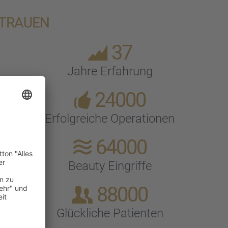
RTRAUEN
37
Jahre Erfah­rung
24000
Erfolg­rei­che Opera­tio­nen
64000
Beauty Eingriffe
88000
Glück­li­che Patien­ten