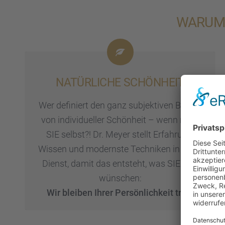
WARUM 
NATÜR­LI­CHE SCHÖN­HEIT
Wer definiert den ganz subjek­ti­ven Begriff
von indivi­du­el­ler Schön­heit – wenn nicht
SIE selbst?! Dr. Meyer stellt Erfah­rung,
Wissen und modernste Techni­ken in Ihren
Dienst, damit das entsteht, was SIE sich
wünschen:
Wir bleiben Ihrer Persön­lich­keit treu!