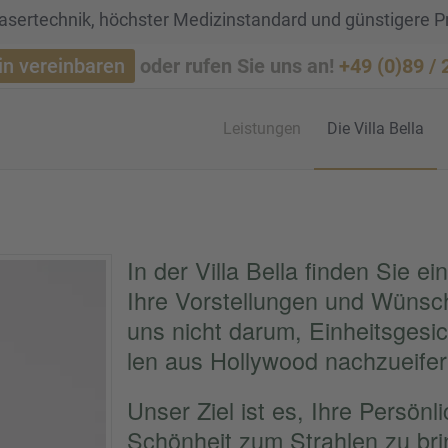
sertechnik, höchster Medizinstandard und günstigere P
in vereinbaren
oder rufen Sie uns an!
+49 (0)89 /
Leistun­gen
Die Villa Bella
In der Villa Bella finden Sie ei
Ihre Vorstel­lun­gen und Wüns
uns nicht darum, Einheits­ge­sic
len aus Holly­wood nachzu­ei­fer
Unser Ziel ist es, Ihre Persön­li
Schön­heit zum Strah­len zu b