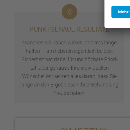
PUNKT­GE­NAUE RESUL­TATE
Manches soll rasch wirken, anderes lange
halten — am liebs­ten eigent­lich beides.
Sicher­heit hat dabei für uns höchste Priori­
tät, aber genauso Ihre indivi­du­el­len
Wünsche! Wir setzen alles daran, dass Sie
lange an den Ergeb­nis­sen Ihrer Behand­lung
Freude haben!