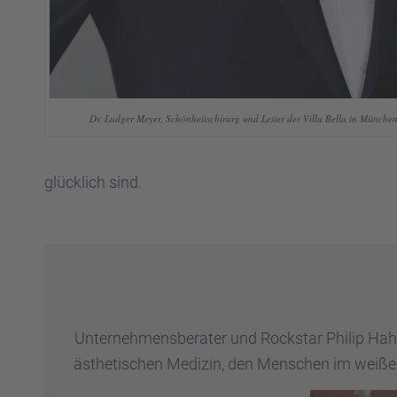
Dr. Ludger Meyer, Schön­heits­chir­urg und Leiter der Villa Bella in München
glück­lich sind.
Unter­neh­mens­be­ra­ter und Rockstar Philip H
ästhe­ti­schen Medizin, den Menschen im weißen K