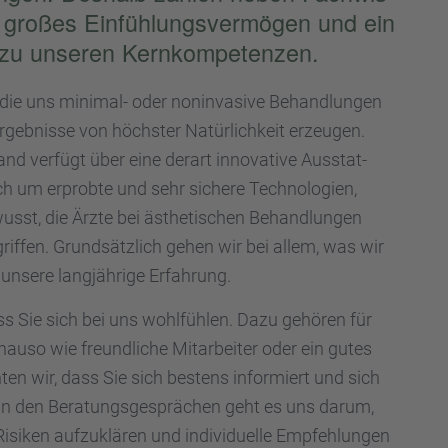
 großes Einfüh­lungs­ver­mö­gen und ein
zu unseren Kernkom­pe­ten­zen.
die uns minimal- oder nonin­va­sive Behand­lun­gen
geb­nisse von höchs­ter Natür­lich­keit erzeu­gen.
and verfügt über eine derart innova­tive Ausstat­
ch um erprobte und sehr sichere Techno­lo­gien,
sst, die Ärzte bei ästhe­ti­schen Behand­lun­gen
if­fen. Grund­sätz­lich gehen wir bei allem, was wir
unsere langjäh­rige Erfah­rung.
dass Sie sich bei uns wohlfüh­len. Dazu gehören für
so wie freund­li­che Mitar­bei­ter oder ein gutes
n wir, dass Sie sich bestens infor­miert und sich
In den Beratungs­ge­sprä­chen geht es uns darum,
isiken aufzu­klä­ren und indivi­du­elle Empfeh­lun­gen