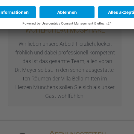
WOHLFÜHL-ATMOSPHÄRE
Wir lieben unsere Arbeit! Herzlich, locker,
fröhlich und dabei profes­sio­nell kompe­tent
– das ist das gesamte Team, allen voran
Dr. Meyer selbst. In den schön ausge­stat­te­
ten Räumen der Villa Bella mitten im
Herzen Münchens sollen Sie sich als unser
Gast wohlfüh­len!