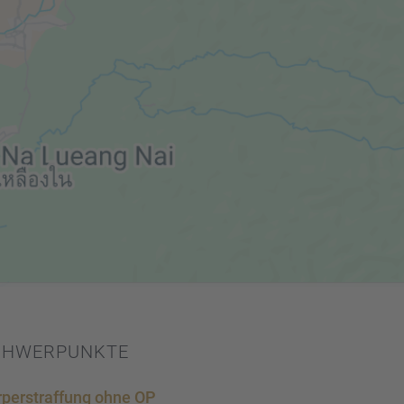
CHWER­PUNKTE
per­straf­fung ohne OP