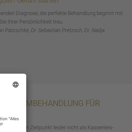
n­den Diagnose, die perfekte Behand­lung beginnt mit
e Ihrer Persön­lich­keit treu.
an Patzschke, Dr. Sebas­tian Pretzsch, Dr. Nadja
 LIPÖDEM­BE­HAND­LUNG FÜR
 aktuel­len Zeitpunkt leider nicht als Kassen­leis­