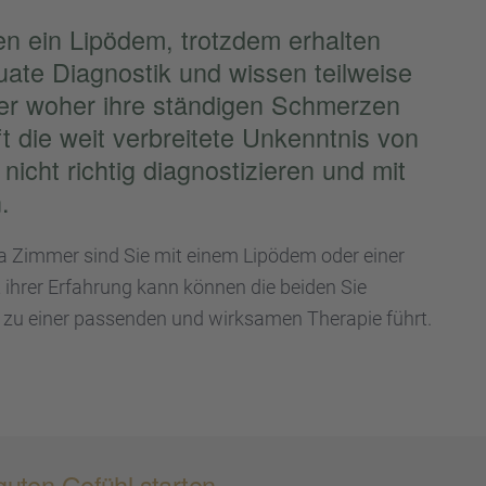
n ein Lipödem, trotz­dem erhal­ten
uate Diagnos­tik und wissen teilweise
er woher ihre ständi­gen Schmer­zen
t die weit verbrei­tete Unkennt­nis von
cht richtig diagnos­ti­zie­ren und mit
.
ja Zimmer sind Sie mit einem Lipödem oder einer
 ihrer Erfah­rung kann können die beiden Sie
 zu einer passen­den und wirksa­men Thera­pie führt.
guten Gefühl starten