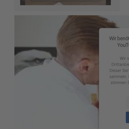
Consent Management
Platform
&
eRecht24
Wir benö
YouTu
Wir 
Drittanbi
Dieser Ser
sammeln. B
stimmen S