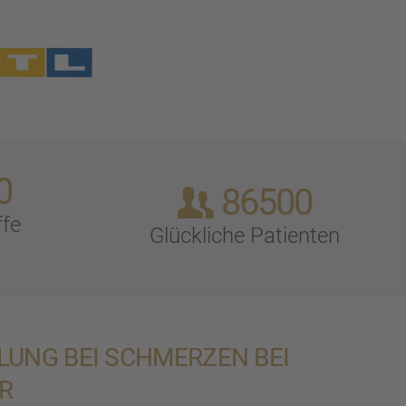
0
86500
ffe
Glück­li­che Patien­ten
LUNG BEI SCHMER­ZEN BEI
R