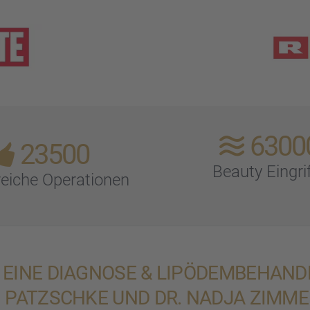
6300
23500
Beauty Eingri
rei­che Opera­tio­nen
EINE DIAGNOSE & LIPÖDEM­BE­HAND­
N PATZSCHKE UND DR. NADJA ZIMME