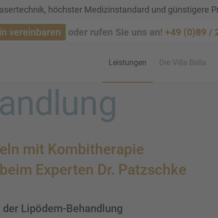
sertechnik, höchster Medizinstandard und günstigere P
in vereinbaren
oder rufen Sie uns an!
+49 (0)89 /
Leistun­gen
Die Villa Bella
and­lung
n mit Kombi­the­ra­pie
g beim Exper­ten Dr. Patzschke
ch der Lipödem-Behand­lung