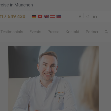
reise in München
 217 549 430
Testi­mo­ni­als
Events
Presse
Kontakt
Partner