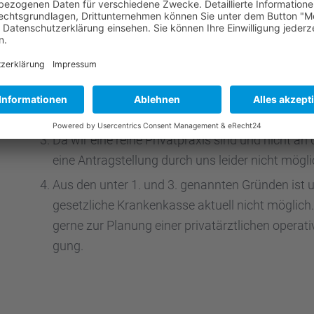
tung anbie­ten. Sehr wohl können wir aller­dings wei
scher Indika­tion und der Möglich­keit steuer­li­che
Wir verwen­den mit der PAL-Methode die bestmög­l
und gleich­zei­tig ein eindrucks­vol­les ästhe­ti­sc
dung des Nd:YAG-Lasers, welcher so nur in der Vill
Hautstraf­fung in dersel­ben OP ohne weitere Na
Da wir eine reine Privat­pra­xis sind und nicht an 
eine Antrag­stel­lung durch uns leider nicht mögli
Aus den unter 1. und 3. genann­ten Gründen ist 
gesetz­li­che Kranken­kasse aktuell nicht möglich. 
gerne zur Planung einer privat­ärzt­li­chen opera­
gung.