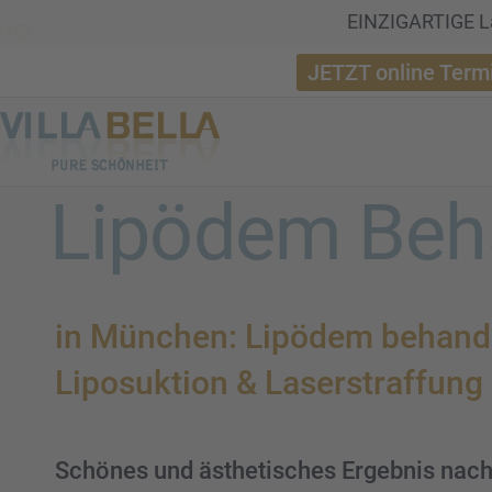
EINZIGARTIGE La
JETZT online Term
Lipödem Beh
in München: Lipödem behan­del
Liposuk­tion & Laser­straf­fun
Schönes und ästhe­ti­sches Ergeb­nis na