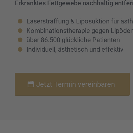
Erkrank­tes Fettge­webe nachhal­tig entfer
Laser­straf­fung & Liposuk­tion für ästh
Kombi­na­ti­ons­the­ra­pie gegen Lipöd
über 86.500 glück­li­che Patien­ten
Indivi­du­ell, ästhe­tisch und effek­tiv
Jetzt Termin verein­ba­ren