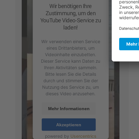
Wir benötigen Ihre
Zustimmung, um den
YouTube Video-Service zu
laden!
Wir verwenden einen Service
eines Drittanbieters, um
Videoinhalte einzubetten.
Dieser Service kann Daten zu
Ihren Aktivitäten sammeln.
Bitte lesen Sie die Details
durch und stimmen Sie der
Nutzung des Service zu, um
dieses Video anzusehen.
Mehr Informationen
Akzeptieren
powered by
Usercentrics