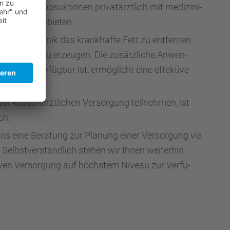
ter­hin Liposuk­tio­nen privat­ärzt­lich mit medizi­ni­
r Vorteile anbie­ten.
i­che Technik das krank­hafte Fett zu entfer­nen
hes Ergeb­nis zu erzeu­gen. Die zusätz­li­che Anwen­
a Bella verfüg­bar ist, ermög­licht eine effek­tive
rben.
der kassen­ärzt­li­chen Versor­gung teilneh­men, ist
ch.
uns eine Beratung zur Planung einer Versor­gung via
Selbst­ver­ständ­lich stehen wir Ihnen weiter­hin
ti­ven Versor­gung auf höchs­tem Niveau zur Verfü­