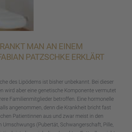
RANKT MAN AN EINEM
 FABIAN PATZSCHKE ERKLÄRT
sache des Lipödems ist bisher unbekannt. Bei dieser
len wird aber eine geneti­sche Kompo­nente vermu­tet
e Famili­en­mit­glie­der betrof­fen. Eine hormo­nelle
lls angenom­men, denn die Krank­heit bricht fast
li­chen Patien­tin­nen aus und zwar meist in den
n Umschwungs (Puber­tät, Schwan­ger­schaft, Pille,