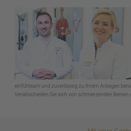
einfühl­sam und zuver­läs­sig zu Ihrem Anlie­gen be
Verab­schie­den Sie sich von schmer­zen­den Beinen u
Mit einer Erst