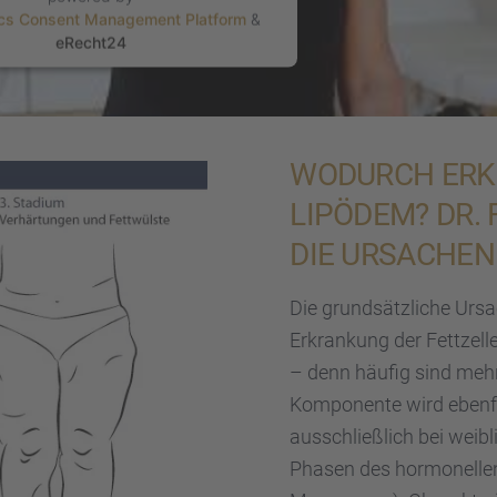
ics Consent Management Platform
&
eRecht24
WODURCH ERK
LIPÖDEM? DR.
DIE URSACHEN
Die grund­sätz­li­che Ur
Erkran­kung der Fettzel­
– denn häufig sind mehrer
Kompo­nente wird ebenfa
ausschließ­lich bei weib
Phasen des hormo­nel­le