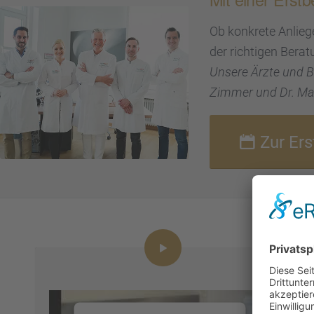
Ob konkrete Anlie­
der richti­gen Berat
Unsere Ärzte und Bea
Zimmer und Dr. Max
Zur Er