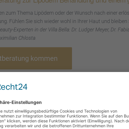
gen zum Thema Lipödem oder der Wunsch nach einer erlöse
ung. Fühlen Sie sich wieder wohl in Ihrer Haut und bleiben Si
uty-Exper­ten in der Villa Bella: Dr. Ludger Meyer, Dr. Fabi
imi­lian Chlosta
stbe­ra­tung kommen
WICHTIGE INFOR­MA­TIO­NEN ZUR
KASSEN­PA­TI­EN­TEN
Die Liposuk­tion bei Lipödem können wir Ihnen zum