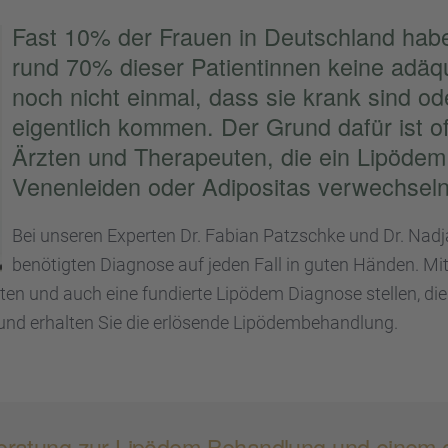
Fast 10% der Frauen in Deutsch­land habe
rund 70% dieser Patien­tin­nen keine adäq
noch nicht einmal, dass sie krank sind od
eigent­lich kommen. Der Grund dafür ist of
Ärzten und Thera­peu­ten, die ein Lipödem ni
Venen­lei­den oder Adipo­si­tas verwech­seln
Bei unseren Exper­ten Dr. Fabian Patzschke und Dr. Nad
benötig­ten Diagnose auf jeden Fall in guten Händen. Mit
raten und auch eine fundierte Lipödem Diagnose stellen, die
nd erhal­ten Sie die erlösende Lipödem­be­hand­lung.
be­ra­tung zur Lipödem Behand­lung und einem 