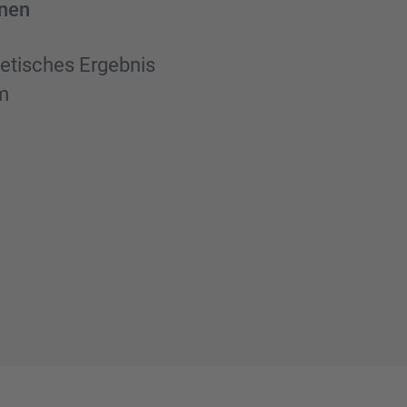
­nen
e­ti­sches Ergeb­nis
em