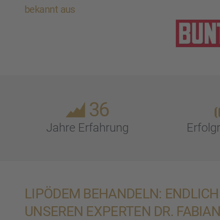
bekannt aus
36
Jahre Erfah­rung
Erfolg­
LIPÖDEM BEHAN­DELN: ENDLICH 
UNSEREN EXPER­TEN DR. FABIA