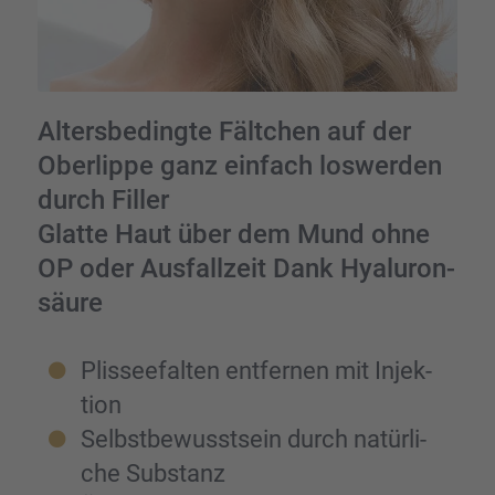
Alters­be­dingte Fältchen auf der
Oberlippe ganz einfach loswer­den
durch Filler
Glatte Haut über dem Mund ohne
OP oder Ausfall­zeit Dank Hyalu­ron­
säure
Plissee­fal­ten entfer­nen mit Injek­
tion
Selbst­be­wusst­sein durch natür­li­
che Substanz