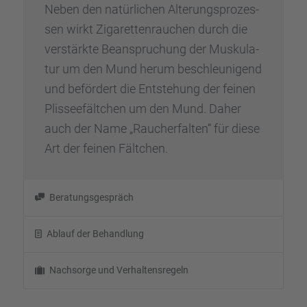
Neben den natür­li­chen Alterungs­pro­zes­
sen wirkt Zigaret­ten­rau­chen durch die
verstärkte Beanspru­chung der Musku­la­
tur um den Mund herum beschleu­ni­gend
und beför­dert die Entste­hung der feinen
Plissee­fält­chen um den Mund. Daher
auch der Name „Raucher­fal­ten“ für diese
Art der feinen Fältchen.
Beratungs­ge­spräch
Ablauf der Behand­lung
Nachsorge und Verhal­tens­re­geln