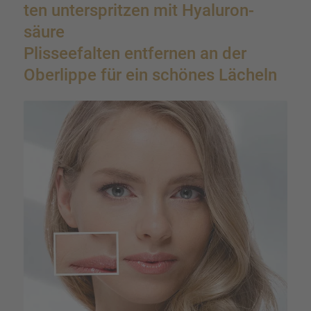
ten unter­sprit­zen mit Hyalu­ron­
säure
Plissee­fal­ten entfer­nen an der
Oberlippe für ein schönes Lächeln