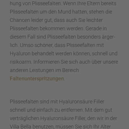
hung von Plissee­fal­ten. Wenn Ihre Eltern bereits
Plissee­fal­ten um den Mund hatten, stehen die
Chancen leider gut, dass auch Sie leich­ter
Plissee­fal­ten bekom­men werden. Gerade in
diesem Fall sind Plissee­fal­ten beson­ders ärger­
lich. Umso schöner, dass Plissee­fal­ten mit
Hyalu­ron behan­delt werden können, schnell und
risiko­arm. Infor­mie­ren Sie sich auch über unsere
anderen Leistun­gen im Bereich
Falten­un­ter­sprit­zun­gen
.
Plissee­fal­ten sind mit Hyalu­ron­säure Filler
schnell und einfach zu entfer­nen. Mit dem gut
verträg­li­chen Hyalu­ron­säure Filler, den wir in der
Villa Bella benut­zen, müssen Sie sich Ihr Alter