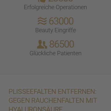
Erfolg­rei­che Opera­tio­nen
63000
Beauty Eingriffe
86500
Glück­li­che Patien­ten
PLISSEE­FAL­TEN ENTFER­NEN:
GEGEN RAUCHEN­FAL­TEN MIT
HYALU­RON­SÄURE