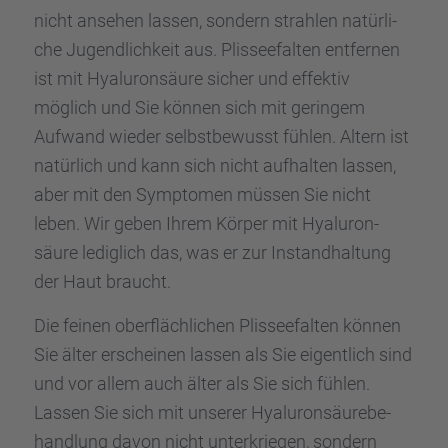
nicht ansehen lassen, sondern strah­len natür­li­
che Jugend­lich­keit aus. Plissee­fal­ten entfer­nen
ist mit Hyalu­ron­säure sicher und effek­tiv
möglich und Sie können sich mit gerin­gem
Aufwand wieder selbst­be­wusst fühlen. Altern ist
natür­lich und kann sich nicht aufhal­ten lassen,
aber mit den Sympto­men müssen Sie nicht
leben. Wir geben Ihrem Körper mit Hyalu­ron­
säure ledig­lich das, was er zur Instand­hal­tung
der Haut braucht.
Die feinen oberfläch­li­chen Plissee­fal­ten können
Sie älter erschei­nen lassen als Sie eigent­lich sind
und vor allem auch älter als Sie sich fühlen.
Lassen Sie sich mit unserer Hyalu­ron­säu­re­be­
hand­lung davon nicht unter­krie­gen, sondern