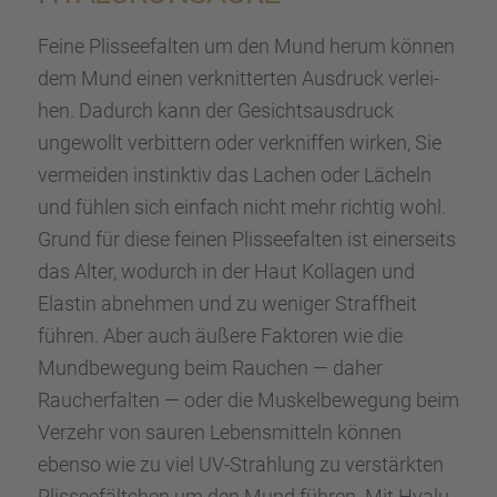
Feine Plissee­fal­ten um den Mund herum können
dem Mund einen verknit­ter­ten Ausdruck verlei­
hen. Dadurch kann der Gesichts­aus­druck
ungewollt verbit­tern oder verknif­fen wirken, Sie
vermei­den instink­tiv das Lachen oder Lächeln
und fühlen sich einfach nicht mehr richtig wohl.
Grund für diese feinen Plissee­fal­ten ist einer­seits
das Alter, wodurch in der Haut Kolla­gen und
Elastin abneh­men und zu weniger Straff­heit
führen. Aber auch äußere Fakto­ren wie die
Mundbe­we­gung beim Rauchen — daher
Raucher­fal­ten — oder die Muskel­be­we­gung beim
Verzehr von sauren Lebens­mit­teln können
ebenso wie zu viel UV-Strah­lung zu verstärk­ten
Plissee­fält­chen um den Mund führen. Mit Hyalu­