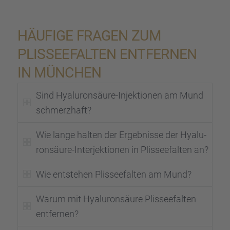
HÄUFIGE FRAGEN ZUM
PLISSEE­FAL­TEN ENTFER­NEN
IN MÜNCHEN
Sind Hyalu­ron­säure-Injek­tio­nen am Mund
schmerz­haft?
Wie lange halten der Ergeb­nisse der Hyalu­
ron­säure-Inter­jek­tio­nen in Plissee­fal­ten an?
Wie entste­hen Plissee­fal­ten am Mund?
Warum mit Hyalu­ron­säure Plissee­fal­ten
entfer­nen?