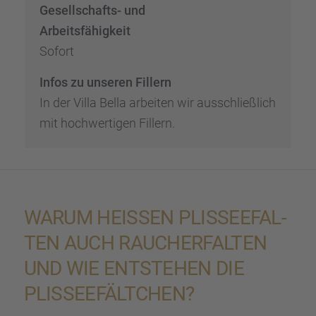
Gesell­schafts- und
Arbeits­fä­hig­keit
Sofort
Infos zu unseren Fillern
In der Villa Bella arbei­ten wir ausschließ­lich
mit hochwer­ti­gen Fillern.
WARUM HEISSEN PLISSEE­FAL­T
EN AUCH RAUCHER­FAL­TEN U
ND WIE ENTSTE­HEN DIE P
LISSEE­FÄLT­CHEN?