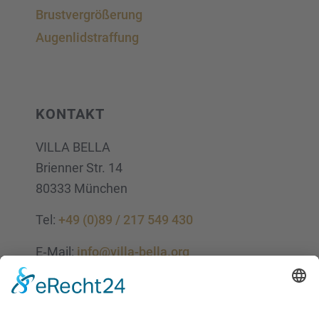
Brust­ver­grö­ße­rung
Augen­lid­s­traf­fung
KONTAKT
VILLA BELLA
Brien­ner Str. 14
80333 München
Tel:
+49 (0)89 / 217 549 430
E‑Mail:
info@villa-bella.org