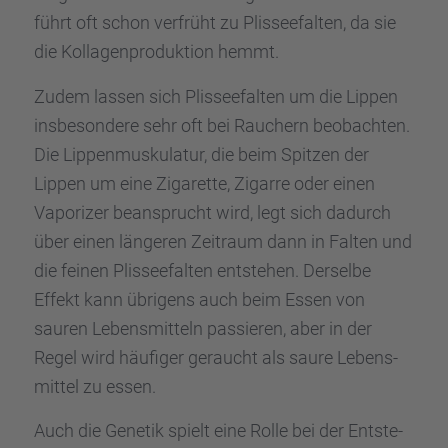
führt oft schon verfrüht zu Plissee­fal­ten, da sie
die Kolla­gen­pro­duk­tion hemmt.
Zudem lassen sich Plissee­fal­ten um die Lippen
insbe­son­dere sehr oft bei Rauchern beobach­ten.
Die Lippen­mus­ku­la­tur, die beim Spitzen der
Lippen um eine Zigarette, Zigarre oder einen
Vapori­zer beansprucht wird, legt sich dadurch
über einen länge­ren Zeitraum dann in Falten und
die feinen Plissee­fal­ten entste­hen. Derselbe
Effekt kann übrigens auch beim Essen von
sauren Lebens­mit­teln passie­ren, aber in der
Regel wird häufi­ger geraucht als saure Lebens­
mit­tel zu essen.
Auch die Genetik spielt eine Rolle bei der Entste­