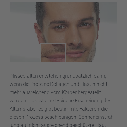
Plissee­fal­ten entste­hen grund­sätz­lich dann,
wenn die Prote­ine Kolla­gen und Elastin nicht
mehr ausrei­chend vom Körper herge­stellt
werden. Das ist eine typische Erschei­nung des
Alterns, aber es gibt bestimmte Fakto­ren, die
diesen Prozess beschleu­ni­gen. Sonnen­ein­strah­
lung auf nicht ausrei­chend geschützte Haut