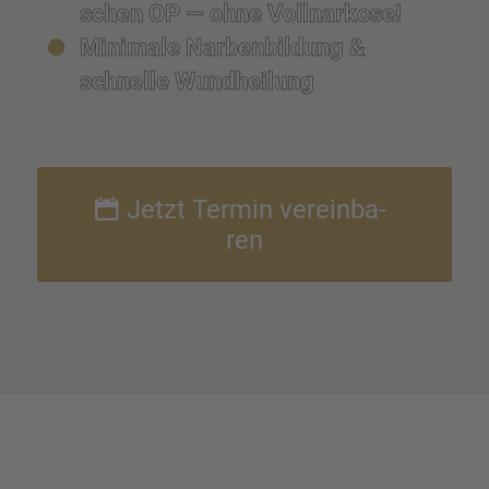
schen OP — ohne Vollnar­kose!
Minimale Narben­bil­dung &
schnelle Wundhei­lung
Jetzt Termin verein­ba­
ren