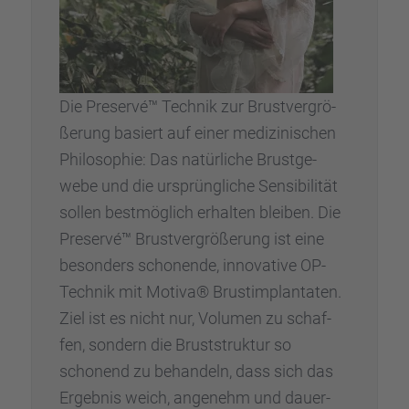
Die Preservé™ Technik zur Brust­ver­grö­
ße­rung basiert auf einer medizi­ni­schen
Philo­so­phie: Das natür­li­che Brust­ge­
webe und die ursprüng­li­che Sensi­bi­li­tät
sollen bestmög­lich erhal­ten bleiben. Die
Preservé™ Brust­ver­grö­ße­rung ist eine
beson­ders schonende, innova­tive OP-
Technik mit Motiva® Brust­im­plan­ta­ten.
Ziel ist es nicht nur, Volumen zu schaf­
fen, sondern die Brust­struk­tur so
schonend zu behan­deln, dass sich das
Ergeb­nis weich, angenehm und dauer­