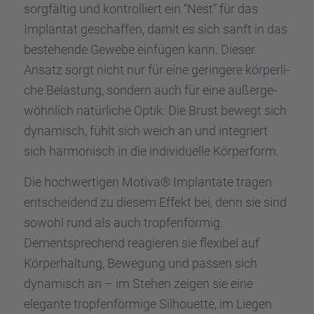
sorgfäl­tig und kontrol­liert ein “Nest” für das
Implan­tat geschaf­fen, damit es sich sanft in das
bestehende Gewebe einfü­gen kann. Dieser
Ansatz sorgt nicht nur für eine gerin­gere körper­li­
che Belas­tung, sondern auch für eine außer­ge­
wöhn­lich natür­li­che Optik: Die Brust bewegt sich
dynamisch, fühlt sich weich an und integriert
sich harmo­nisch in die indivi­du­elle Körper­form.
Die hochwer­ti­gen Motiva® Implan­tate tragen
entschei­dend zu diesem Effekt bei, denn sie sind
sowohl rund als auch tropfen­för­mig.
Dementspre­chend reagie­ren sie flexi­bel auf
Körper­hal­tung, Bewegung und passen sich
dynamisch an – im Stehen zeigen sie eine
elegante tropfen­för­mige Silhou­ette, im Liegen