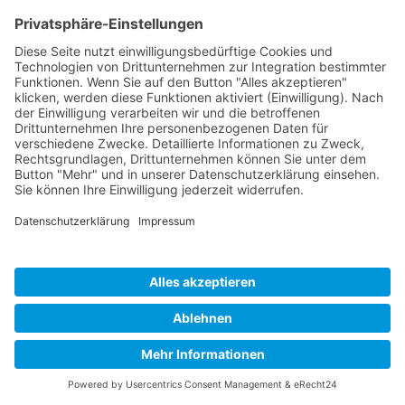
Sicher­heit mit der Preservé™ Technik. Viele
Patien­tin­nen schät­zen beson­ders das
angenehme Gefühl nach der Preservé™ Brust­ver­
grö­ße­rung. Durch den sehr schonen­den OP-
Ablauf, den Sie wach miter­le­ben können, haben
die Patien­tin­nen deutlich weniger Spannungs­ge­
fühle als bei herkömm­li­chen Brust­ver­grö­ße­run­
gen und können in der Regel schnel­ler wieder in
ihren Alltag zurück­keh­ren. Auch optisch zeigt
sich dieser sanfte Ansatz: Der winzige Zugang
von nur 2cm in der Unter­brust­falte verheilt meist
so unauf­fäl­lig, dass später kaum noch eine
Narbe erkenn­bar ist. Das unter­stützt den
Wunsch vieler Frauen nach einer möglichst
diskre­ten Verän­de­rung, die ausschließ­lich die