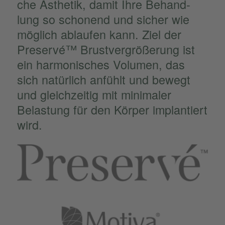
che Ästhe­tik, damit Ihre Behand­
lung so schonend und sicher wie
möglich ablau­fen kann. Ziel der
Preservé™ Brust­ver­grö­ße­rung ist
ein harmo­ni­sches Volumen, das
sich natür­lich anfühlt und bewegt
und gleich­zei­tig mit minima­ler
Belas­tung für den Körper implan­tiert
wird.