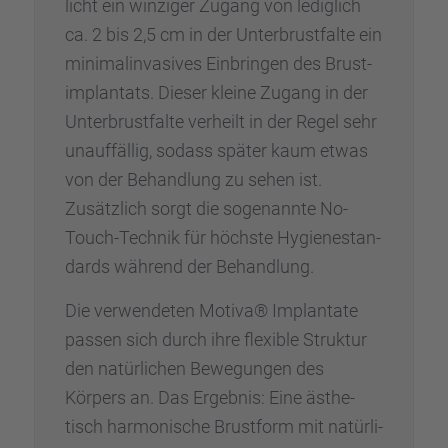
licht ein winzi­ger Zugang von ledig­lich
ca. 2 bis 2,5 cm in der Unter­brust­falte ein
minimal­in­va­si­ves Einbrin­gen des Brust­
im­plan­tats. Dieser kleine Zugang in der
Unter­brust­falte verheilt in der Regel sehr
unauf­fäl­lig, sodass später kaum etwas
von der Behand­lung zu sehen ist.
Zusätz­lich sorgt die sogenannte No-
Touch-Technik für höchste Hygie­ne­stan­
dards während der Behand­lung.
Die verwen­de­ten Motiva® Implan­tate
passen sich durch ihre flexi­ble Struk­tur
den natür­li­chen Bewegun­gen des
Körpers an. Das Ergeb­nis: Eine ästhe­
tisch harmo­ni­sche Brust­form mit natür­li­