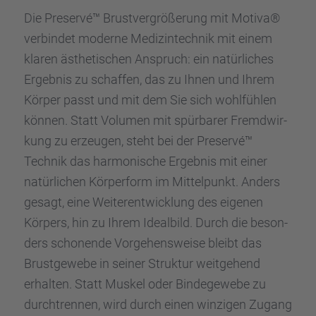
Die Preservé™ Brust­ver­grö­ße­rung mit Motiva®
verbin­det moderne Medizin­tech­nik mit einem
klaren ästhe­ti­schen Anspruch: ein natür­li­ches
Ergeb­nis zu schaf­fen, das zu Ihnen und Ihrem
Körper passt und mit dem Sie sich wohlfüh­len
können. Statt Volumen mit spürba­rer Fremd­wir­
kung zu erzeu­gen, steht bei der Preservé™
Technik das harmo­ni­sche Ergeb­nis mit einer
natür­li­chen Körper­form im Mittel­punkt. Anders
gesagt, eine Weiter­ent­wick­lung des eigenen
Körpers, hin zu Ihrem Ideal­bild. Durch die beson­
ders schonende Vorge­hens­weise bleibt das
Brust­ge­webe in seiner Struk­tur weitge­hend
erhal­ten. Statt Muskel oder Binde­ge­webe zu
durch­tren­nen, wird durch einen winzi­gen Zugang