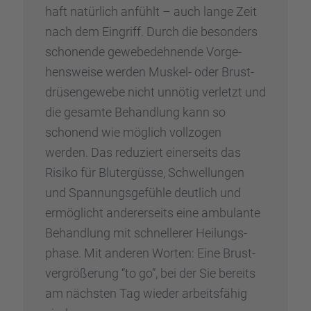
haft natür­lich anfühlt – auch lange Zeit
nach dem Eingriff. Durch die beson­ders
schonende gewebe­deh­nende Vorge­
hens­weise werden Muskel- oder Brust­
drü­sen­ge­webe nicht unnötig verletzt und
die gesamte Behand­lung kann so
schonend wie möglich vollzo­gen
werden. Das reduziert einer­seits das
Risiko für Blutergüsse, Schwel­lun­gen
und Spannungs­ge­fühle deutlich und
ermög­licht anderer­seits eine ambulante
Behand­lung mit schnel­le­rer Heilungs­
phase. Mit anderen Worten: Eine Brust­
ver­grö­ße­rung “to go”, bei der Sie bereits
am nächs­ten Tag wieder arbeits­fä­hig