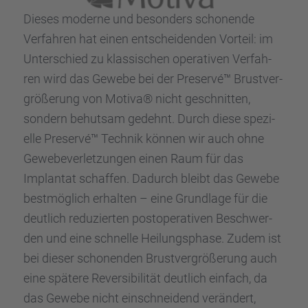
Dieses moderne und beson­ders schonende
Verfah­ren hat einen entschei­den­den Vorteil: im
Unter­schied zu klassi­schen opera­ti­ven Verfah­
ren wird das Gewebe bei der Preservé™ Brust­ver­
grö­ße­rung von Motiva® nicht geschnit­ten,
sondern behut­sam gedehnt. Durch diese spezi­
elle Preservé™ Technik können wir auch ohne
Gewebe­ver­let­zun­gen einen Raum für das
Implan­tat schaf­fen. Dadurch bleibt das Gewebe
bestmög­lich erhal­ten – eine Grund­lage für die
deutlich reduzier­ten postope­ra­ti­ven Beschwer­
den und eine schnelle Heilungs­phase. Zudem ist
bei dieser schonen­den Brust­ver­grö­ße­rung auch
eine spätere Rever­si­bi­li­tät deutlich einfach, da
das Gewebe nicht einschnei­dend verän­dert,