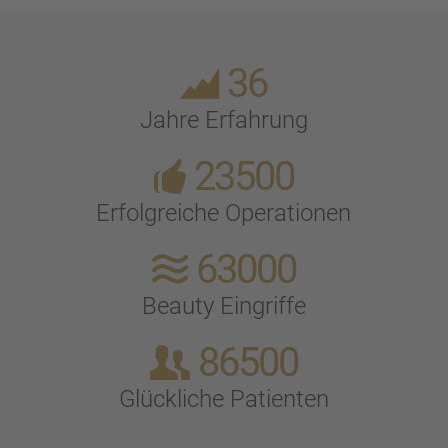
36
Jahre Erfah­rung
23500
Erfolg­rei­che Opera­tio­nen
63000
Beauty Eingriffe
86500
Glück­li­che Patien­ten