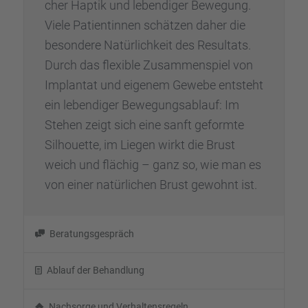
cher Haptik und leben­di­ger Bewegung.
Viele Patien­tin­nen schät­zen daher die
beson­dere Natür­lich­keit des Resul­tats.
Durch das flexi­ble Zusam­men­spiel von
Implan­tat und eigenem Gewebe entsteht
ein leben­di­ger Bewegungs­ab­lauf: Im
Stehen zeigt sich eine sanft geformte
Silhou­ette, im Liegen wirkt die Brust
weich und flächig – ganz so, wie man es
von einer natür­li­chen Brust gewohnt ist.
Beratungs­ge­spräch
Ablauf der Behand­lung
Nachsorge und Verhal­tens­re­geln