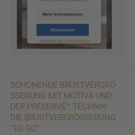
Mehr Informationen
Akzeptieren
powered by
Usercentrics
Consent Management
Platform
&
eRecht24
SCHONENDE BRUST­VER­GRÖ­
SSE­RUNG MIT MOTIVA UND D
ER PRESERVÉ™ TECHNIK:
DIE BRUST­VER­GRÖ­SSE­RUNG “
TO GO”