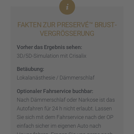
FAKTEN ZUR PRESERVÉ™ BRUST­
VER­GRÖ­SSE­RUNG
Vorher das Ergeb­nis sehen:
3D/5D-Simula­tion mit Crisa­lix
Betäu­bung:
Lokal­an­äs­the­sie / Dämmer­schlaf
Optio­na­ler Fahrser­vice buchbar:
Nach Dämmer­schlaf oder Narkose ist das
Autofah­ren für 24 h nicht erlaubt. Lassen
Sie sich mit dem Fahrser­vice nach der OP
einfach sicher im eigenen Auto nach