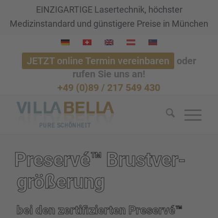
EINZIGARTIGE Lasertechnik, höchster
Medizinstandard und günstigere Preise in München
JETZT online Termin vereinbaren
oder
rufen Sie uns an!
+49 (0)89 / 217 549 430
Preservé™ Brust­ver­
grö­ße­rung
bei den zerti­fi­zier­ten Preservé™