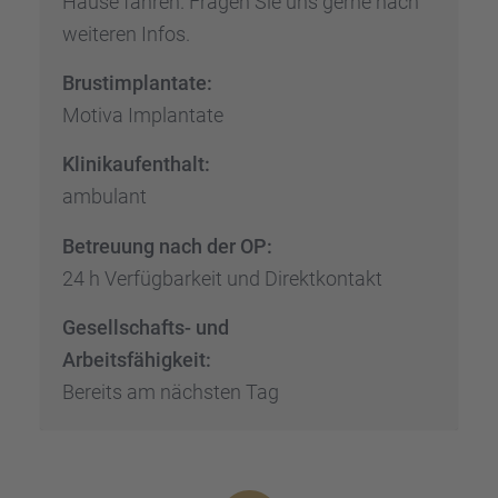
Hause fahren. Fragen Sie uns gerne nach
weite­ren Infos.
Brust­im­plan­tate:
Motiva Implan­tate
Klinik­auf­ent­halt:
ambulant
Betreu­ung nach der OP:
24 h Verfüg­bar­keit und Direkt­kon­takt
Gesell­schafts- und
Arbeits­fä­hig­keit:
Bereits am nächs­ten Tag