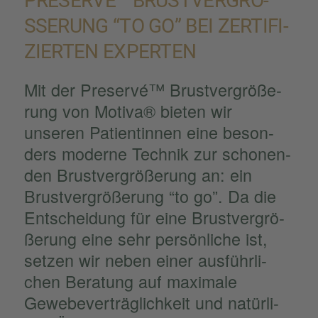
PRESERVÉ™ BRUST­VER­GRÖ­
powered by
SSE­RUNG “TO GO” BEI ZERTI­FI­Z
Usercentrics Consent Management Platform
&
eRecht24
IER­TEN EXPER­TEN
Mit der Preservé™ Brust­ver­grö­ße­
rung von Motiva® bieten wir
unseren Patien­tin­nen eine beson­
ders moderne Technik zur schonen­
den Brust­ver­grö­ße­rung an: ein
Brust­ver­grö­ße­rung “to go”. Da die
Entschei­dung für eine Brust­ver­grö­
ße­rung eine sehr persön­li­che ist,
setzen wir neben einer ausführ­li­
chen Beratung auf maximale
Gewebe­ver­träg­lich­keit und natür­li­