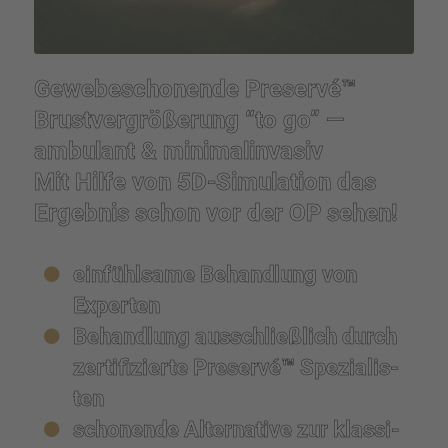
Gewebe­scho­nende Preservé™
Brust­ver­grö­ße­rung “to go” —
ambulant & minimal­in­va­siv
Mit Hilfe von 5D-Simula­tion das
Ergeb­nis schon vor der OP sehen!
einfühl­same Behand­lung von
Exper­ten
Behand­lung ausschließ­lich durch
zerti­fi­zierte Preservé™ Spezia­lis­
ten
schonende Alter­na­tive zur klassi­