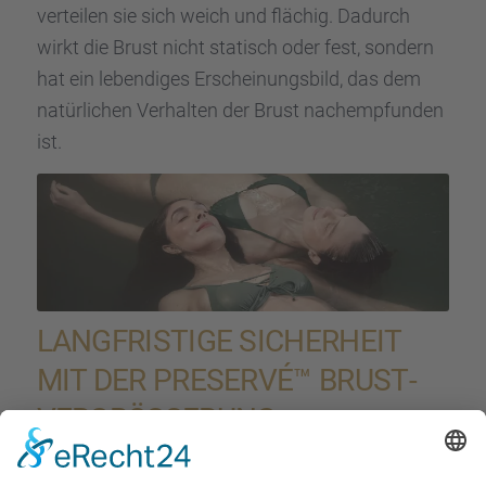
vertei­len sie sich weich und flächig. Dadurch
wirkt die Brust nicht statisch oder fest, sondern
hat ein leben­di­ges Erschei­nungs­bild, das dem
natür­li­chen Verhal­ten der Brust nachemp­fun­den
ist.
LANGFRIS­TIGE SICHER­HEIT
MIT DER PRESERVÉ™ BRUST­
VER­GRÖ­SSE­RUNG
Ein weite­rer wichti­ger Aspekt ist die langfris­tige