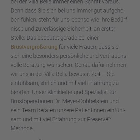
bei der Villa Bella immer einen Schritt voraus.
Denn dass Sie sich bei uns immer gut aufge­ho­
ben fühlen, steht für uns, ebenso wie Ihre Bedürf­
nisse und zuver­läs­sige Sicher­heit, an erster
Stelle. Das bedeu­tet gerade bei einer
Brust­ver­grö­ße­rung
für viele Frauen, dass sie
sich eine beson­ders persön­li­che und vertrau­ens­
volle Beratung wünschen. Genau dafür nehmen
wir uns in der Villa Bella bewusst Zeit – Sie
einfühl­sam, ehrlich und mit viel Erfah­rung zu
beraten. Unser Klinik­lei­ter und Spezia­list für
Brust­ope­ra­tio­nen Dr. Meyer-Dobbel­stein und
sein Team beraten unsere Patien­tin­nen einfühl­
sam und mit viel Erfah­rung zur Preservé™
Methode.