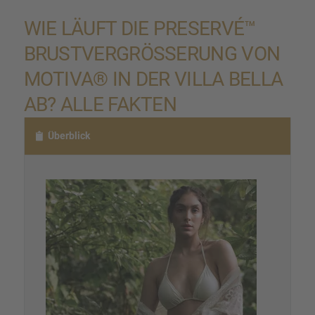
WIE LÄUFT DIE PRESERVÉ™
BRUST­VER­GRÖ­SSE­RUNG VON M
OTIVA® IN DER VILLA BELLA A
B? ALLE FAKTEN
Überblick