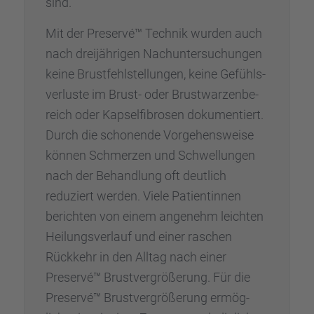
sind.
Mit der Preservé™ Technik wurden auch
nach dreijäh­ri­gen Nachun­ter­su­chun­gen
keine Brust­fehl­stel­lun­gen, keine Gefühls­
ver­luste im Brust- oder Brust­war­zen­be­
reich oder Kapsel­fi­bro­sen dokumen­tiert.
Durch die schonende Vorge­hens­weise
können Schmer­zen und Schwel­lun­gen
nach der Behand­lung oft deutlich
reduziert werden. Viele Patien­tin­nen
berich­ten von einem angenehm leich­ten
Heilungs­ver­lauf und einer raschen
Rückkehr in den Alltag nach einer
Preservé™ Brust­ver­grö­ße­rung. Für die
Preservé™ Brust­ver­grö­ße­rung ermög­