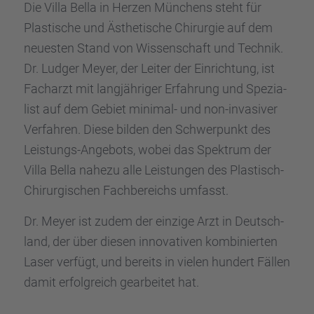
Die Villa Bella in Herzen Münchens steht für
Plasti­sche und Ästhe­ti­sche Chirur­gie auf dem
neues­ten Stand von Wissen­schaft und Technik.
Dr. Ludger Meyer, der Leiter der Einrich­tung, ist
Facharzt mit langjäh­ri­ger Erfah­rung und Spezia­
list auf dem Gebiet minimal- und non-invasi­ver
Verfah­ren. Diese bilden den Schwer­punkt des
Leistungs-Angebots, wobei das Spektrum der
Villa Bella nahezu alle Leistun­gen des Plastisch-
Chirur­gi­schen Fachbe­reichs umfasst.
Dr. Meyer ist zudem der einzige Arzt in Deutsch­
land, der über diesen innova­ti­ven kombi­nier­ten
Laser verfügt, und bereits in vielen hundert Fällen
damit erfolg­reich gearbei­tet hat.