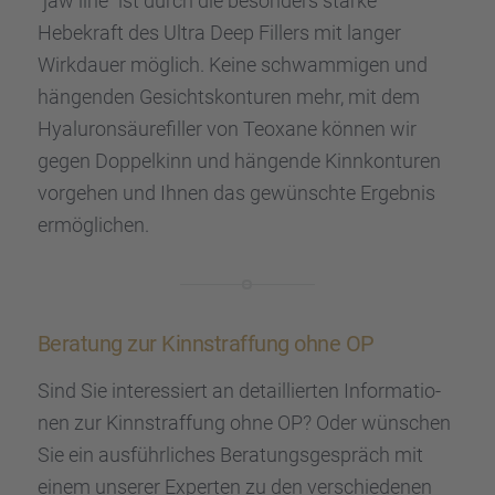
“jaw line” ist durch die beson­ders starke
Hebekraft des Ultra Deep Fillers mit langer
Wirkdauer möglich. Keine schwam­mi­gen und
hängen­den Gesichts­kon­tu­ren mehr, mit dem
Hyalu­ron­säu­re­fil­ler von Teoxane können wir
gegen Doppel­kinn und hängende Kinnkon­tu­ren
vorge­hen und Ihnen das gewünschte Ergeb­nis
ermög­li­chen.
Beratung zur Kinnstraf­fung ohne OP
Sind Sie inter­es­siert an detail­lier­ten Infor­ma­tio­
nen zur Kinnstraf­fung ohne OP? Oder wünschen
Sie ein ausführ­li­ches Beratungs­ge­spräch mit
einem unserer Exper­ten zu den verschie­de­nen