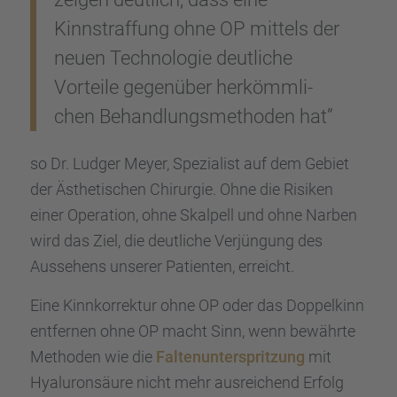
Kinnstraf­fung ohne OP mittels der
neuen Techno­lo­gie deutli­che
Vorteile gegen­über herkömm­li­
chen Behand­lungs­me­tho­den hat”
so Dr. Ludger Meyer, Spezia­list auf dem Gebiet
der Ästhe­ti­schen Chirur­gie. Ohne die Risiken
einer Opera­tion, ohne Skalpell und ohne Narben
wird das Ziel, die deutli­che Verjün­gung des
Ausse­hens unserer Patien­ten, erreicht.
Eine Kinnkor­rek­tur ohne OP oder das Doppel­kinn
entfer­nen ohne OP macht Sinn, wenn bewährte
Metho­den wie die
Falten­un­ter­sprit­zung
mit
Hyalu­ron­säure nicht mehr ausrei­chend Erfolg