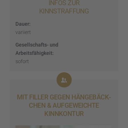
INFOS ZUR
KINNSTRAF­FUNG
Dauer:
variiert
Gesell­schafts- und
Arbeits­fä­hig­keit:
sofort
MIT FILLER GEGEN HÄNGE­BÄCK­
CHEN & AUFGE­WEICHTE
KINNKON­TUR