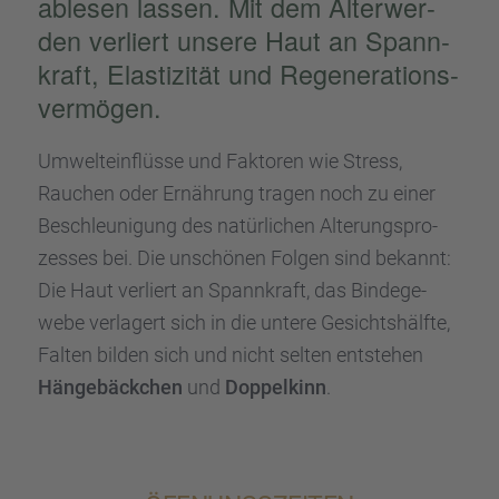
ablesen lassen. Mit dem Älter­wer­
den verliert unsere Haut an Spann­
kraft, Elasti­zi­tät und Regene­ra­ti­ons­
ver­mö­gen.
Umwelt­ein­flüsse und Fakto­ren wie Stress,
Rauchen oder Ernäh­rung tragen noch zu einer
Beschleu­ni­gung des natür­li­chen Alterungs­pro­
zes­ses bei. Die unschö­nen Folgen sind bekannt:
Die Haut verliert an Spann­kraft, das Binde­ge­
webe verla­gert sich in die untere Gesichts­hälfte,
Falten bilden sich und nicht selten entste­hen
Hänge­bäck­chen
und
Doppel­kinn
.