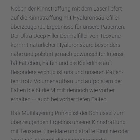
Neben der Kinnstraf­fung mit dem Laser liefert
auf die Kinnstraf­fung mit Hyalu­ron­säu­re­fil­ler
überzeu­gende Ergeb­nisse für unsere Patien­ten.
Der Ultra Deep Filler Dermal­fil­ler von Teoxane
kommt natür­li­cher Hyalu­ron­säure beson­ders
nahe und polstert je nach gewünsch­ter Inten­si­
tät Fältchen, Falten und die Kiefer­li­nie auf.
Beson­ders wichtig ist uns und unseren Patien­
ten: trotz Volumen­auf­bau und aufpols­tern der
Falten bleibt die Mimik dennoch wie vorher
erhal­ten — auch bei vorher tiefen Falten.
Das Multi­laye­ring Prinzip ist der Schlüs­sel zum
überzeu­gen­den Ergeb­nis unserer Kinnstraf­fung
mit Teoxane. Eine klare und straffe Kinnli­nie oder