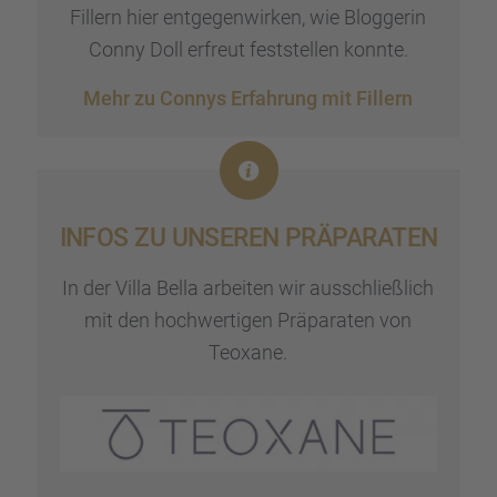
Fillern hier entge­gen­wir­ken, wie Blogge­rin
Conny Doll erfreut feststel­len konnte.
Mehr zu Connys Erfah­rung mit Fillern
INFOS ZU UNSEREN PRÄPA­RA­TEN
In der Villa Bella arbei­ten wir ausschließ­lich
mit den hochwer­ti­gen Präpa­ra­ten von
Teoxane.