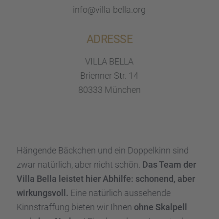
info@villa-bella.org
ADRESSE
VILLA BELLA
Brien­ner Str. 14
80333 München
Hängende Bäckchen und ein Doppel­kinn sind
zwar natür­lich, aber nicht schön.
Das Team der
Villa Bella leistet hier Abhilfe: schonend, aber
wirkungs­voll.
Eine natür­lich ausse­hende
Kinnstraf­fung bieten wir Ihnen
ohne Skalpell