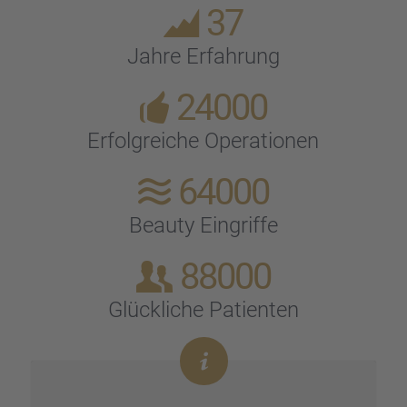
37
Jahre Erfah­rung
24000
Erfolg­rei­che Opera­tio­nen
64000
Beauty Eingriffe
88000
Glück­li­che Patien­ten