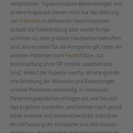
verspre­chen. “Hyalu­ron­säure-Behand­lun­gen und
andere Präpa­rate dienen nicht nur der Glättung
von
Fältchen
in definier­ten Gesichts­par­tien.
Sobald die Falten­bil­dung aber weiter fortge­
schrit­ten ist, oder größere Hautpar­tien betrof­fen
sind, wie es meist für die Kinnpar­tie gilt, raten wir
unseren Patien­ten zum
Facelift
bzw. zur
Kinnstraf­fung ohne OP mittels Laser­be­hand­
lung”, erklärt der Experte. Hierfür ist eine gründ­li­
che Erhebung der Wünsche und Erwar­tun­gen
unserer Patien­ten notwen­dig. In inten­si­ven
Patien­ten­ge­sprä­chen erfra­gen wir, wie Sie sich
das Ergeb­nis vorstel­len, und beraten nach gründ­
li­cher Analyse und entspre­chend der indivi­du­el­
len Verfas­sung der Kinnpar­tie und des Hautzu­
stan­des zu den einzel­nen Behand­lungs­mög­lich­