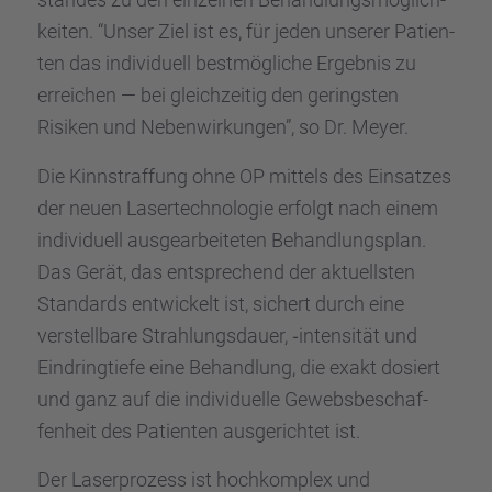
kei­ten. “Unser Ziel ist es, für jeden unserer Patien­
ten das indivi­du­ell bestmög­li­che Ergeb­nis zu
errei­chen — bei gleich­zei­tig den gerings­ten
Risiken und Neben­wir­kun­gen”, so Dr. Meyer.
Die Kinnstraf­fung ohne OP mittels des Einsat­zes
der neuen Laser­tech­no­lo­gie erfolgt nach einem
indivi­du­ell ausge­ar­bei­te­ten Behand­lungs­plan.
Das Gerät, das entspre­chend der aktuells­ten
Standards entwi­ckelt ist, sichert durch eine
verstell­bare Strah­lungs­dauer, ‑inten­si­tät und
Eindring­tiefe eine Behand­lung, die exakt dosiert
und ganz auf die indivi­du­elle Gewebs­be­schaf­
fen­heit des Patien­ten ausge­rich­tet ist.
Der Laser­pro­zess ist hochkom­plex und