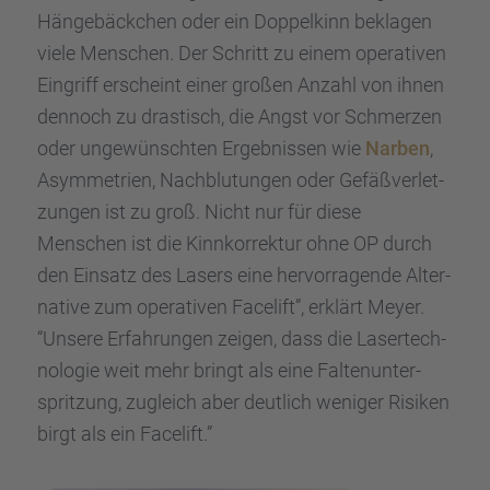
Hänge­bäck­chen oder ein Doppel­kinn bekla­gen
viele Menschen. Der Schritt zu einem opera­ti­ven
Eingriff erscheint einer großen Anzahl von ihnen
dennoch zu drastisch, die Angst vor Schmer­zen
oder ungewünsch­ten Ergeb­nis­sen wie
Narben
,
Asymme­trien, Nachblu­tun­gen oder Gefäß­ver­let­
zun­gen ist zu groß. Nicht nur für diese
Menschen ist die Kinnkor­rek­tur ohne OP durch
den Einsatz des Lasers eine hervor­ra­gende Alter­
na­tive zum opera­ti­ven Facelift”, erklärt Meyer.
“Unsere Erfah­run­gen zeigen, dass die Laser­tech­
no­lo­gie weit mehr bringt als eine Falten­un­ter­
sprit­zung, zugleich aber deutlich weniger Risiken
birgt als ein Facelift.”