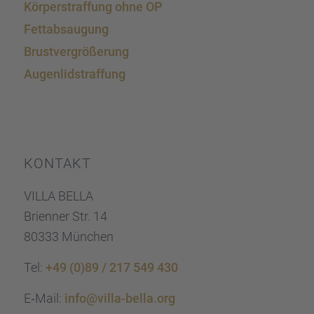
Körper­straf­fung ohne OP
Fettab­sau­gung
Brust­ver­grö­ße­rung
Augen­lid­s­traf­fung
KONTAKT
VILLA BELLA
Brien­ner Str. 14
80333 München
Tel:
+49 (0)89 / 217 549 430
E‑Mail:
info@villa-bella.org