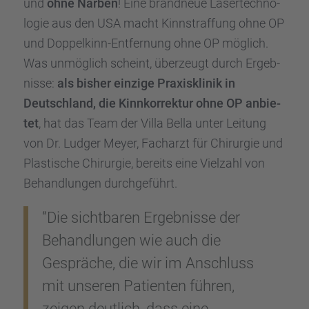
und
ohne Narben
! Eine brand­neue Laser­tech­no­
lo­gie aus den USA macht Kinnstraf­fung ohne OP
und Doppel­kinn-Entfer­nung ohne OP möglich.
Was unmög­lich scheint, überzeugt durch Ergeb­
nisse:
als bisher einzige Praxis­kli­nik in
Deutsch­land, die Kinnkor­rek­tur ohne OP anbie­
tet
, hat das Team der Villa Bella unter Leitung
von Dr. Ludger Meyer, Facharzt für Chirur­gie und
Plasti­sche Chirur­gie, bereits eine Vielzahl von
Behand­lun­gen durch­ge­führt.
“Die sicht­ba­ren Ergeb­nisse der
Behand­lun­gen wie auch die
Gesprä­che, die wir im Anschluss
mit unseren Patien­ten führen,
zeigen deutlich, dass eine