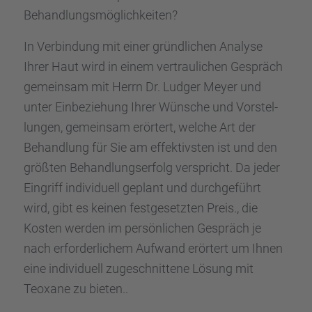
Behand­lungs­mög­lich­kei­ten?
In Verbin­dung mit einer gründ­li­chen Analyse
Ihrer Haut wird in einem vertrau­li­chen Gespräch
gemein­sam mit Herrn Dr. Ludger Meyer und
unter Einbe­zie­hung Ihrer Wünsche und Vorstel­
lun­gen, gemein­sam erörtert, welche Art der
Behand­lung für Sie am effek­tivs­ten ist und den
größten Behand­lungs­er­folg verspricht. Da jeder
Eingriff indivi­du­ell geplant und durch­ge­führt
wird, gibt es keinen festge­setz­ten Preis., die
Kosten werden im persön­li­chen Gespräch je
nach erfor­der­li­chem Aufwand erörtert um Ihnen
eine indivi­du­ell zugeschnit­tene Lösung mit
Teoxane zu bieten..