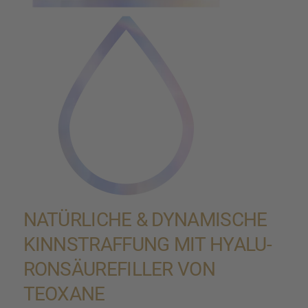
NATÜR­LI­CHE & DYNAMI­SCHE
KINNSTRAF­FUNG MIT HYALU­
RON­SÄU­RE­FIL­LER VON
TEOXANE