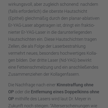
wirkungs­voll, aber zugleich schonend: nachdem
(falls erfor­der­lich) die oberste Hautschicht
(Epithel) gleich­mä­ßig durch den planar-ablati­ven
Er-YAG-Laser abgetra­gen ist, dringt ein fraktio­
nier­ter Er-YAG-Laser in die darun­ter­lie­gen­den
Hautschich­ten ein. Diese Hautschich­ten tragen
Zellen, die als Folge der Laser­be­strah­lung
vermehrt neues, beson­ders hochwer­ti­ges Kolla­
gen bilden. Der dritte Laser (Nd-YAG) bewirkt
eine Fettein­schmel­zung und ein anschlie­ßen­des
Zusam­men­zie­hen der Kolla­gen­fa­sern.
Die Nachfrage nach einer
Kinnstraf­fung ohne
OP
oder die
Entfer­nung eines Doppel­kinns ohne
OP
mithilfe des Lasers wird laut Dr. Meyer in
Zukunft noch steigen. “Alters­er­schei­nun­gen wie