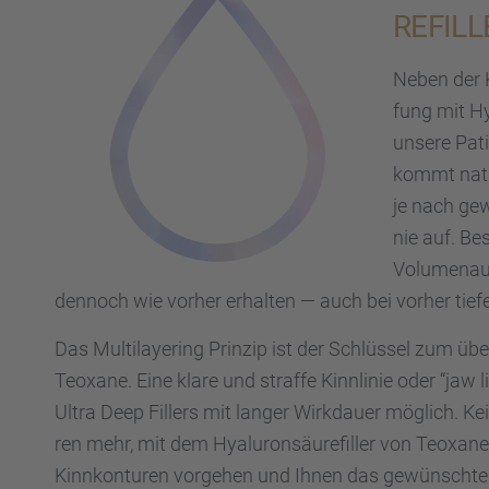
RE­FIL
Neben der K
fung mit Hya
unsere Pati
kommt natür
je nach gewü
nie auf. Be
Volumen­auf
dennoch wie vorher erhal­ten — auch bei vorher tief
Das Multi­laye­ring Prinzip ist der Schlüs­sel zum üb
Teoxane. Eine klare und straffe Kinnli­nie oder “jaw 
Ultra Deep Fillers mit langer Wirkdauer möglich. K
ren mehr, mit dem Hyalu­ron­säu­re­fil­ler von Teox
Kinnkon­tu­ren vorge­hen und Ihnen das gewünschte E