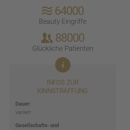
64000
Beauty Eingriffe
88000
Glück­li­che Patien­ten
INFOS ZUR
KINNSTRAF­FUNG
Dauer:
variiert
Gesell­schafts- und