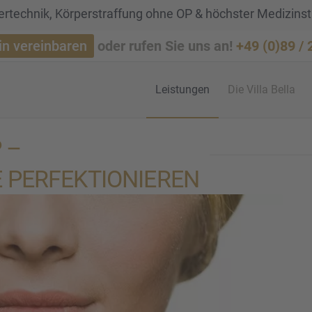
rtechnik, Körperstraffung ohne OP & höchster Medizins
in vereinbaren
oder rufen Sie uns an!
+49 (0)89 /
Leistun­gen
Die Villa Bella
 –
 PERFEK­TIO­NIE­REN