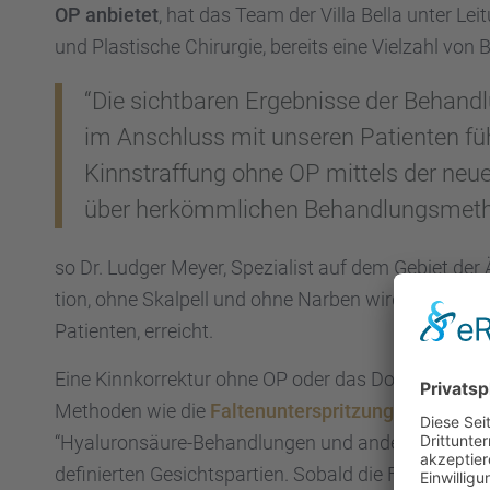
OP anbie­tet
, hat das Team der Villa Bella unter Lei
und Plasti­sche Chirur­gie, bereits eine Vielzahl von 
“Die sicht­ba­ren Ergeb­nisse der Behand­
im Anschluss mit unseren Patien­ten füh
Kinnstraf­fung ohne OP mittels der neuen
über herkömm­li­chen Behand­lungs­me­th
so Dr. Ludger Meyer, Spezia­list auf dem Gebiet der Ä
tion, ohne Skalpell und ohne Narben wird das Ziel, 
Patien­ten, erreicht.
Eine Kinnkor­rek­tur ohne OP oder das Doppel­kinn 
Metho­den wie die
Falten­un­ter­sprit­zung
mit Hyalu­r
“Hyalu­ron­säure-Behand­lun­gen und andere Präpa­r
definier­ten Gesichts­par­tien. Sobald die Falten­bil­du