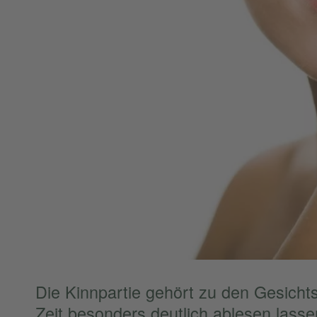
Die Kinnpar­tie gehört zu den Gesichts
Zeit beson­ders deutlich ablesen lasse