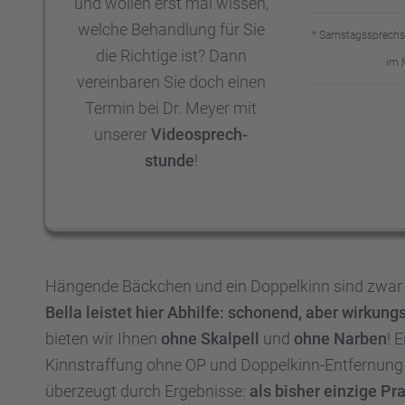
und wollen erst mal wissen,
welche Behand­lung für Sie
* Samstags­sprech­
die Richtige ist? Dann
im 
verein­ba­ren Sie doch einen
Termin bei Dr. Meyer mit
unserer
Video­sprech­
stunde
!
Hängende Bäckchen und ein Doppel­kinn sind zwar n
Bella leistet hier Abhilfe: schonend, aber wirkungs­
bieten wir Ihnen
ohne Skalpell
und
ohne Narben
! 
Kinnstraf­fung ohne OP und Doppel­kinn-Entfer­nun
überzeugt durch Ergeb­nisse:
als bisher einzige Prax