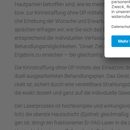
Hautpar­tien betrof­fen sind, wie es meist für die Kin
bzw. zur Kinnstraf­fung ohne OP mittels Laser­be­hand­
che Erhebung der Wünsche und Erwar­tun­gen unserer P
sprä­chen erfra­gen wir, wie Sie sich das Ergeb­nis v
entspre­chend der indivi­du­el­len Verfas­sung der Ki
Behand­lungs­mög­lich­kei­ten. “Unser Ziel ist es, für j
Ergeb­nis zu errei­chen — bei gleich­zei­tig den gering
Die Kinnstraf­fung ohne OP mittels des Einsat­zes der
du­ell ausge­ar­bei­te­ten Behand­lungs­plan. Das Ger
ckelt ist, sichert durch eine verstell­bare Strah­lungs­
die exakt dosiert und ganz auf die indivi­du­elle Geweb
Der Laser­pro­zess ist hochkom­plex und wirkungs­vol
lich) die oberste Hautschicht (Epithel) gleich­mä­ßi
gen ist, dringt ein fraktio­nier­ter Er-YAG-Laser in die