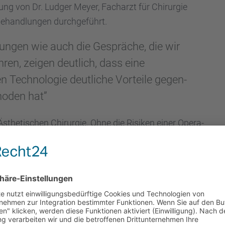
tung von Dr. Ludger Meyer, Facharzt für Chirur­gie
Behand­lun­gen durch­ge­führt.
lun­gen wie auch die Gesprä­che, die wir
ren, zeigen deutlich, dass eine
 Techno­lo­gie deutli­che Vorteile gegen­
o­den hat”
sthe­ti­schen Chirur­gie. Ohne die Risiken einer Opera­
die deutli­che Verjün­gung des Ausse­hens unserer
entfer­nen ohne OP macht Sinn, wenn bewährte
on­säure nicht mehr ausrei­chend Erfolg verspre­chen.
ate dienen nicht nur der Glättung von
Fältchen
in
ng aber weiter fortge­schrit­ten ist, oder größere