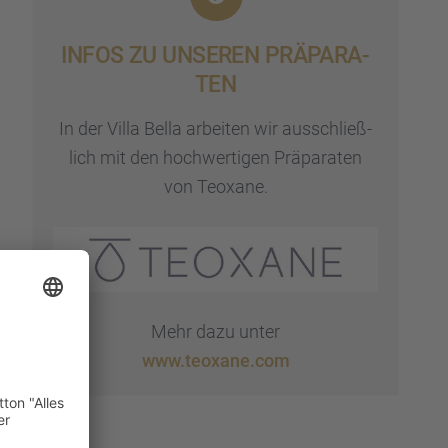
INFOS ZU UNSEREN PRÄPA­RA­
TEN
In der Villa Bella arbei­ten wir ausschließ­
lich mit den hochwer­ti­gen Präpa­ra­ten
von Teoxane.
Mehr dazu unter
www.teoxane.com