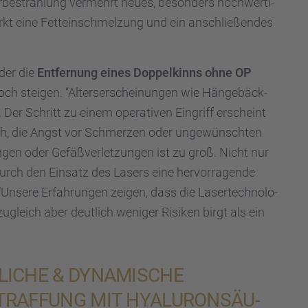
r­be­strah­lung vermehrt neues, beson­ders hochwer­ti­
rkt eine Fettein­schmel­zung und ein anschlie­ßen­des
der die
Entfer­nung eines Doppel­kinns ohne OP
ch steigen. “Alters­er­schei­nun­gen wie Hänge­bäck­
Der Schritt zu einem opera­ti­ven Eingriff erscheint
h, die Angst vor Schmer­zen oder ungewünsch­ten
gen oder Gefäß­ver­let­zun­gen ist zu groß. Nicht nur
durch den Einsatz des Lasers eine hervor­ra­gende
 “Unsere Erfah­run­gen zeigen, dass die Laser­tech­no­lo­
, zugleich aber deutlich weniger Risiken birgt als ein
LI­CHE & DYNAMI­SCHE
RAF­FUNG MIT HYALU­RON­SÄU­