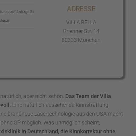
ADRESSE
stunde auf Anfrage 3x
Monat
VILLA BELLA
Brien­ner Str. 14
80333 München
atür­lich, aber nicht schön.
Das Team der Villa
voll.
Eine natür­lich ausse­hende Kinnstraf­fung
Eine brand­neue Laser­tech­no­lo­gie aus den USA macht
g ohne OP möglich. Was unmög­lich scheint,
is­kli­nik in Deutsch­land, die Kinnkor­rek­tur ohne