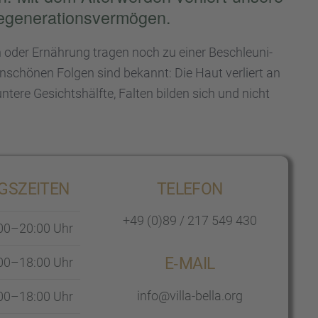
gene­ra­ti­ons­ver­mö­gen.
 oder Ernäh­rung tragen noch zu einer Beschleu­ni­
 unschö­nen Folgen sind bekannt: Die Haut verliert an
untere Gesichts­hälfte, Falten bilden sich und nicht
S­ZEI­TEN
TELEFON
+49 (0)89 / 217 549 430
00–20:00 Uhr
E‑MAIL
00–18:00 Uhr
info@villa-bella.org
00–18:00 Uhr