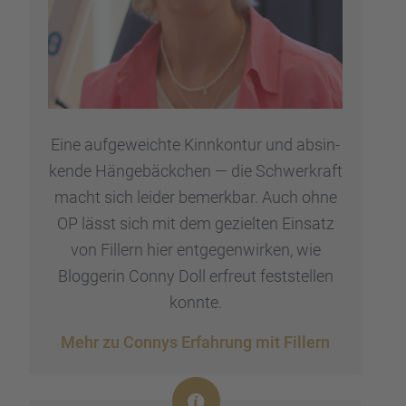
Eine aufge­weichte Kinnkon­tur und absin­
kende Hänge­bäck­chen — die Schwer­kraft
macht sich leider bemerk­bar. Auch ohne
OP lässt sich mit dem geziel­ten Einsatz
von Fillern hier entge­gen­wir­ken, wie
Blogge­rin Conny Doll erfreut feststel­len
konnte.
Mehr zu Connys Erfah­rung mit Fillern