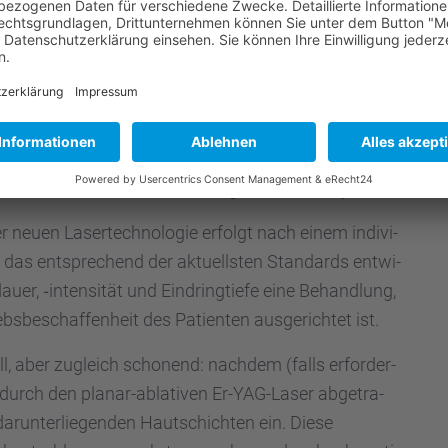
npar­tie gilt, raten wir unseren Patien­ten zum
Facelift
lung”, erklärt der Experte. Hierfür ist eine gründ­li­
atien­ten notwen­dig. In inten­si­ven Patien­ten­ge­
orstel­len, und beraten nach gründ­li­cher Analyse und
nnpar­tie und des Hautzu­stan­des zu den einzel­nen
eden unserer Patien­ten das indivi­du­ell bestmög­li­che
s­ten Risiken und Neben­wir­kun­gen”, so Dr. Meyer.
 neuen Laser­tech­no­lo­gie erfolgt nach einem indivi­
ät, das entspre­chend der aktuells­ten Standards entwi­
dauer, ‑inten­si­tät und Eindring­tiefe eine Behand­lung,
s­be­schaf­fen­heit des Patien­ten ausge­rich­tet ist.
l, aber zugleich schonend: nachdem (falls erfor­der­
g durch den planar-ablati­ven Er-YAG-Laser abgetra­
 darun­ter­lie­gen­den Hautschich­ten ein. Diese