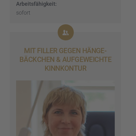
Arbeits­fä­hig­keit:
sofort
MIT FILLER GEGEN HÄNGE­
BÄCK­CHEN & AUFGE­WEICHTE
KINNKON­TUR