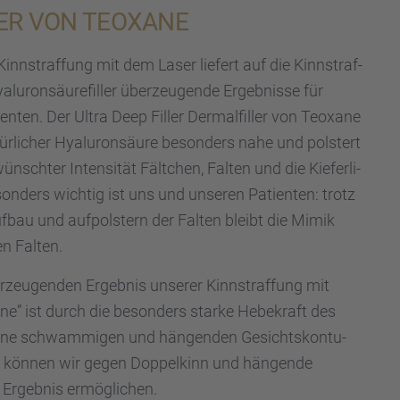
­LER VON TEOXANE
innstraf­fung mit dem Laser liefert auf die Kinnstraf­
lu­ron­säu­re­fil­ler überzeu­gende Ergeb­nisse für
en­ten. Der Ultra Deep Filler Dermal­fil­ler von Teoxane
­li­cher Hyalu­ron­säure beson­ders nahe und polstert
nsch­ter Inten­si­tät Fältchen, Falten und die Kiefer­li­
son­ders wichtig ist uns und unseren Patien­ten: trotz
­bau und aufpols­tern der Falten bleibt die Mimik
en Falten.
erzeu­gen­den Ergeb­nis unserer Kinnstraf­fung mit
line” ist durch die beson­ders starke Hebekraft des
eine schwam­mi­gen und hängen­den Gesichts­kon­tu­
ane können wir gegen Doppel­kinn und hängende
rgeb­nis ermög­li­chen.