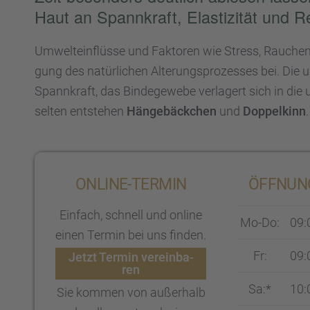
Haut an Spann­kraft, Elasti­zi­tät und Re
Umwelt­ein­flüsse und Fakto­ren wie Stress, Rauchen
gung des natür­li­chen Alterungs­pro­zes­ses bei. Die
Spann­kraft, das Binde­ge­webe verla­gert sich in die 
selten entste­hen
Hänge­bäck­chen
und
Doppel­kinn
.
ONLINE-TERMIN
ÖFFNUNG
Einfach, schnell und online
Mo-Do:
09:
einen Termin bei uns finden.
Fr:
09:
Jetzt Termin verein­ba­
ren
Sa:*
10:
Sie kommen von außer­halb