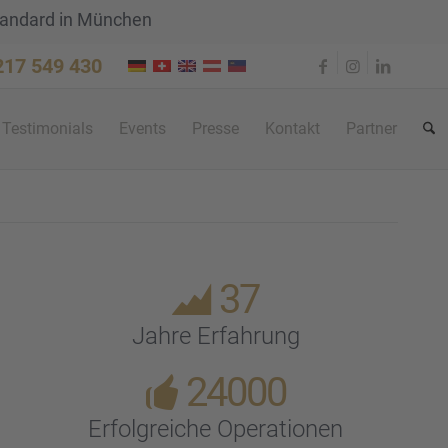
tandard in München
 217 549 430
Testi­mo­ni­als
Events
Presse
Kontakt
Partner
37
Jahre Erfah­rung
24000
Erfolg­rei­che Opera­tio­nen