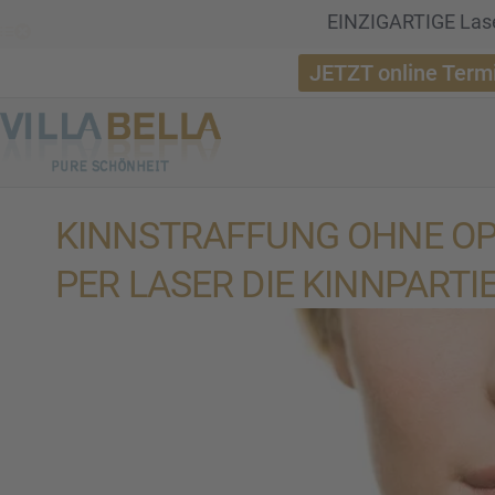
EINZIGARTIGE Lase
JETZT online Term
KINNSTRAF­FUNG OHNE OP
PER LASER DIE KINNPAR­TIE