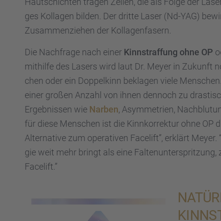
Hautschich­ten tragen Zellen, die als Folge der Lase
ges Kolla­gen bilden. Der dritte Laser (Nd-YAG) bewi
Zusam­men­zie­hen der Kolla­gen­fa­sern.
Die Nachfrage nach einer
Kinnstraf­fung ohne OP
o
mithilfe des Lasers wird laut Dr. Meyer in Zukunft no
chen oder ein Doppel­kinn bekla­gen viele Menschen. 
einer großen Anzahl von ihnen dennoch zu drastisc
Ergeb­nis­sen wie
Narben
, Asymme­trien, Nachblu­tun­
für diese Menschen ist die Kinnkor­rek­tur ohne OP 
Alter­na­tive zum opera­ti­ven Facelift”, erklärt Meyer.
gie weit mehr bringt als eine Falten­un­ter­sprit­zung
Facelift.”
NATÜR­
KINNST