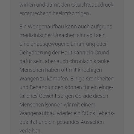
wirken und damit den Gesichts­aus­druck
entspre­chend beein­träch­ti­gen.
Ein Wangen­auf­bau kann auch aufgrund
medizi­ni­scher Ursachen sinnvoll sein.
Eine unaus­ge­wo­gene Ernäh­rung oder
Dehydrie­rung der Haut kann ein Grund
dafür sein, aber auch chronisch kranke
Menschen haben oft mit knochi­gen
Wangen zu kämpfen. Einige Krank­hei­ten
und Behand­lun­gen können für ein einge­
fal­le­nes Gesicht sorgen Gerade diesen
Menschen können wir mit einem
Wangen­auf­bau wieder ein Stück Lebens­
qua­li­tät und ein gesun­des Ausse­hen
verlei­hen.