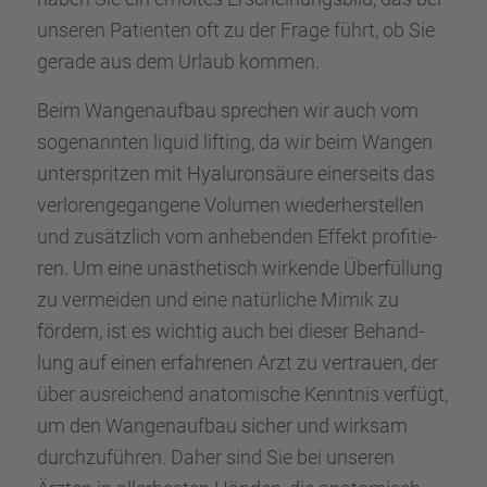
unseren Patien­ten oft zu der Frage führt, ob Sie
gerade aus dem Urlaub kommen.
Beim Wangen­auf­bau sprechen wir auch vom
sogenann­ten liquid lifting, da wir beim Wangen
unter­sprit­zen mit Hyalu­ron­säure einer­seits das
verlo­ren­ge­gan­gene Volumen wieder­her­stel­len
und zusätz­lich vom anheben­den Effekt profi­tie­
ren. Um eine unästhe­tisch wirkende Überfül­lung
zu vermei­den und eine natür­li­che Mimik zu
fördern, ist es wichtig auch bei dieser Behand­
lung auf einen erfah­re­nen Arzt zu vertrauen, der
über ausrei­chend anato­mi­sche Kennt­nis verfügt,
um den Wangen­auf­bau sicher und wirksam
durch­zu­füh­ren. Daher sind Sie bei unseren