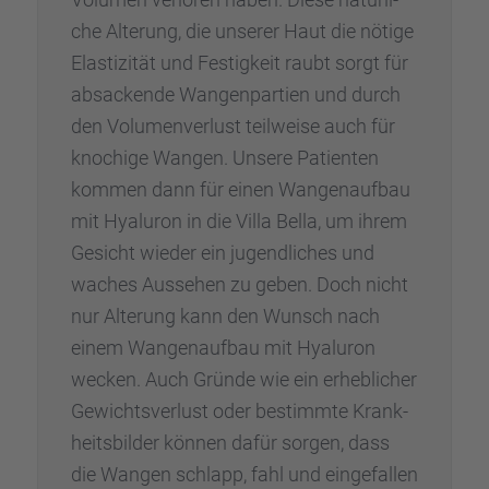
che Alterung, die unserer Haut die nötige
Elasti­zi­tät und Festig­keit raubt sorgt für
absackende Wangen­par­tien und durch
den Volumen­ver­lust teilweise auch für
knochige Wangen. Unsere Patien­ten
kommen dann für einen Wangen­auf­bau
mit Hyalu­ron in die Villa Bella, um ihrem
Gesicht wieder ein jugend­li­ches und
waches Ausse­hen zu geben. Doch nicht
nur Alterung kann den Wunsch nach
einem Wangen­auf­bau mit Hyalu­ron
wecken. Auch Gründe wie ein erheb­li­cher
Gewichts­ver­lust oder bestimmte Krank­
heits­bil­der können dafür sorgen, dass
die Wangen schlapp, fahl und einge­fal­len