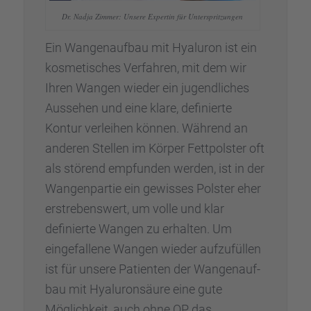
Dr. Nadja Zimmer: Unsere Exper­tin für Unter­sprit­zun­gen
Ein Wangen­auf­bau mit Hyalu­ron ist ein
kosme­ti­sches Verfah­ren, mit dem wir
Ihren Wangen wieder ein jugend­li­ches
Ausse­hen und eine klare, definierte
Kontur verlei­hen können. Während an
anderen Stellen im Körper Fettpols­ter oft
als störend empfun­den werden, ist in der
Wangen­par­tie ein gewis­ses Polster eher
erstre­bens­wert, um volle und klar
definierte Wangen zu erhal­ten. Um
einge­fal­lene Wangen wieder aufzu­fül­len
ist für unsere Patien­ten der Wangen­auf­
bau mit Hyalu­ron­säure eine gute
Möglich­keit, auch ohne OP das