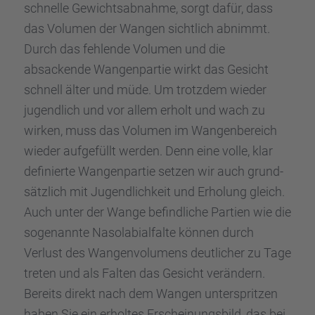
schnelle Gewichts­ab­nahme, sorgt dafür, dass
das Volumen der Wangen sicht­lich abnimmt.
Durch das fehlende Volumen und die
absackende Wangen­par­tie wirkt das Gesicht
schnell älter und müde. Um trotz­dem wieder
jugend­lich und vor allem erholt und wach zu
wirken, muss das Volumen im Wangen­be­reich
wieder aufge­füllt werden. Denn eine volle, klar
definierte Wangen­par­tie setzen wir auch grund­
sätz­lich mit Jugend­lich­keit und Erholung gleich.
Auch unter der Wange befind­li­che Partien wie die
sogenannte Nasola­bi­al­falte können durch
Verlust des Wangen­vo­lu­mens deutli­cher zu Tage
treten und als Falten das Gesicht verän­dern.
Bereits direkt nach dem Wangen unter­sprit­zen
haben Sie ein erhol­tes Erschei­nungs­bild, das bei