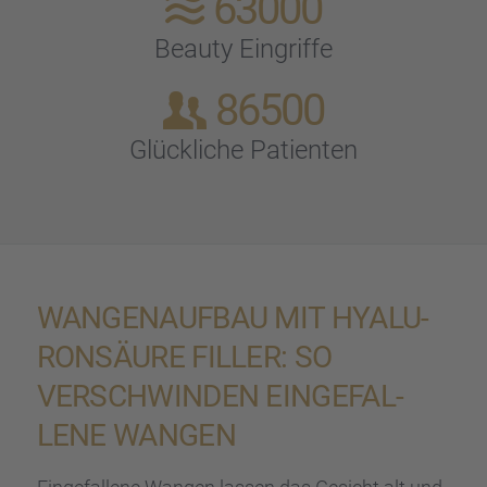
63000
Beauty Eingriffe
86500
Glück­li­che Patien­ten
WANGEN­AUF­BAU MIT HYALU­
RON­SÄURE FILLER: SO
VERSCHWIN­DEN EINGE­FAL­
LENE WANGEN