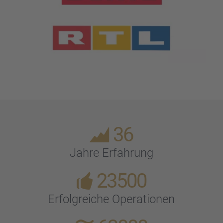
36
Jahre Erfah­rung
23500
Erfolg­rei­che Opera­tio­nen