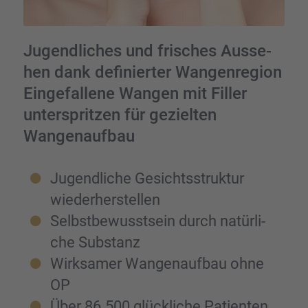
Jugend­li­ches und frisches Ausse­
hen dank definier­ter Wangen­re­gion
Einge­fal­lene Wangen mit Filler
unter­sprit­zen für geziel­ten
Wangen­auf­bau
Jugend­li­che Gesichts­struk­tur
wieder­her­stel­len
Selbst­be­wusst­sein durch natür­li­
che Substanz
Wirksa­mer Wangen­auf­bau ohne
OP
Über 86.500 glück­li­che Patien­ten