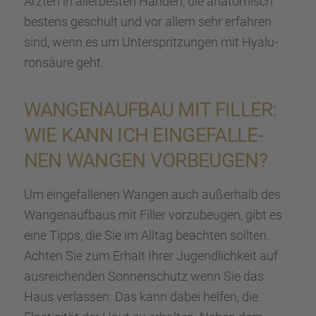
Ärzten in aller­bes­ten Händen, die anato­misch
bestens geschult und vor allem sehr erfah­ren
sind, wenn es um Unter­sprit­zun­gen mit Hyalu­
ron­säure geht.
WANGEN­AUF­BAU MIT FILLER:
WIE KANN ICH EINGE­FAL­LE­
NEN WANGEN VORBEU­GEN?
Um einge­fal­le­nen Wangen auch außer­halb des
Wangen­auf­baus mit Filler vorzu­beu­gen, gibt es
eine Tipps, die Sie im Alltag beach­ten sollten.
Achten Sie zum Erhalt Ihrer Jugend­lich­keit auf
ausrei­chen­den Sonnen­schutz wenn Sie das
Haus verlas­sen. Das kann dabei helfen, die