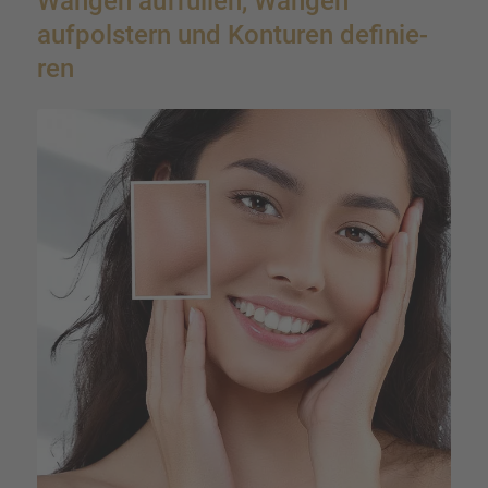
Wangen auffül­len, Wangen
aufpols­tern und Kontu­ren definie­
ren