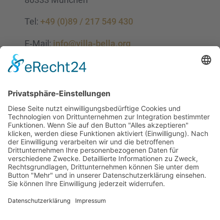
Tel:
+49 (0)89 / 217 549 430
E‑Mail:
info@villa-bella.org
ÖFFNUNGS­ZEI­TEN
Mo-Do: 09:00 — 20:00 Uhr
Fr: 09:00 — 18:00 Uhr
Sa*: 10:00 — 18:00 Uhr
*
auf Anfrage 3x im Monat