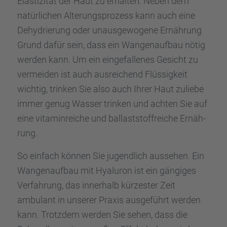
Elasti­zi­tät der Haut zu erhal­ten. Neben dem
natür­li­chen Alterungs­pro­zess kann auch eine
Dehydrie­rung oder unaus­ge­wo­gene Ernäh­rung
Grund dafür sein, dass ein Wangen­auf­bau nötig
werden kann. Um ein einge­fal­le­nes Gesicht zu
vermei­den ist auch ausrei­chend Flüssig­keit
wichtig, trinken Sie also auch Ihrer Haut zuliebe
immer genug Wasser trinken und achten Sie auf
eine vitamin­rei­che und ballast­stoff­rei­che Ernäh­
rung.
So einfach können Sie jugend­lich ausse­hen. Ein
Wangen­auf­bau mit Hyalu­ron ist ein gängi­ges
Verfah­rung, das inner­halb kürzes­ter Zeit
ambulant in unserer Praxis ausge­führt werden
kann. Trotz­dem werden Sie sehen, dass die