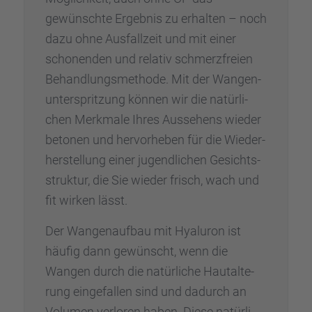
gewünschte Ergeb­nis zu erhal­ten – noch
dazu ohne Ausfall­zeit und mit einer
schonen­den und relativ schmerz­freien
Behand­lungs­me­thode. Mit der Wangen­
un­ter­sprit­zung können wir die natür­li­
chen Merkmale Ihres Ausse­hens wieder
betonen und hervor­he­ben für die Wieder­
her­stel­lung einer jugend­li­chen Gesichts­
struk­tur, die Sie wieder frisch, wach und
fit wirken lässt.
Der Wangen­auf­bau mit Hyalu­ron ist
häufig dann gewünscht, wenn die
Wangen durch die natür­li­che Hautal­te­
rung einge­fal­len sind und dadurch an
Volumen verlo­ren haben. Diese natür­li­