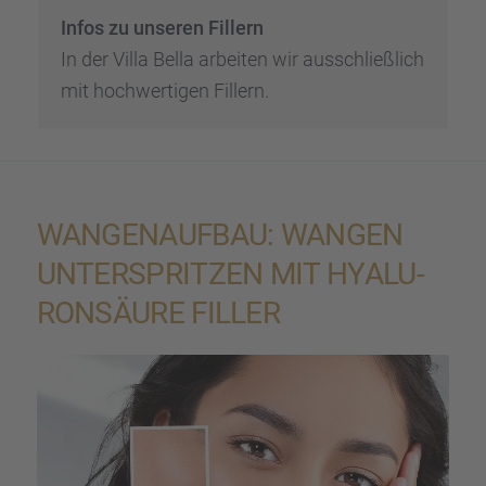
Infos zu unseren Fillern
In der Villa Bella arbei­ten wir ausschließ­lich
mit hochwer­ti­gen Fillern.
WANGEN­AUF­BAU: WANGEN
UNTER­SPRIT­ZEN MIT HYALU­
RON­SÄURE FILLER