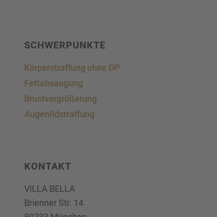
SCHWER­PUNKTE
Körper­straf­fung ohne OP
Fettab­sau­gung
Brust­ver­grö­ße­rung
Augen­lid­s­traf­fung
KONTAKT
VILLA BELLA
Brien­ner Str. 14
80333 München