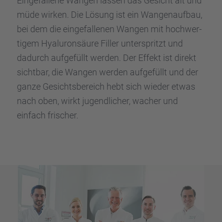
Einge­fal­lene Wangen lassen das Gesicht alt und
müde wirken. Die Lösung ist ein Wangen­auf­bau,
bei dem die einge­fal­le­nen Wangen mit hochwer­
ti­gem Hyalu­ron­säure Filler unter­spritzt und
dadurch aufge­füllt werden. Der Effekt ist direkt
sicht­bar, die Wangen werden aufge­füllt und der
ganze Gesichts­be­reich hebt sich wieder etwas
nach oben, wirkt jugend­li­cher, wacher und
einfach frischer.