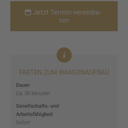
Jetzt Termin verein­ba­
ren
FAKTEN ZUM WANGEN­AUF­BAU
Dauer
Ca. 30 Minuten
Gesell­schafts- und
Arbeits­fä­hig­keit
Sofort