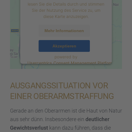
lesen Sie die Details durch und stimmen
Sie der Nutzung des Service zu, um
diese Karte anzuzeigen.
Mehr Informationen
Akzeptieren
powered by
Usercentrics Consent Management Platform
&
eRecht24
AUSGANGS­SI­TUA­TION VOR
EINER OBERARM­STRAF­FUNG
Gerade an den Oberar­men ist die Haut von Natur
aus sehr dünn. Insbe­son­dere ein
deutli­cher
Gewichts­ver­lust
kann dazu führen, dass die