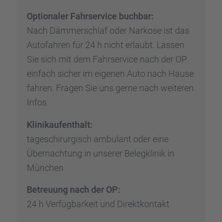
Optio­na­ler Fahrser­vice buchbar:
Nach Dämmer­schlaf oder Narkose ist das
Autofah­ren für 24 h nicht erlaubt. Lassen
Sie sich mit dem Fahrser­vice nach der OP
einfach sicher im eigenen Auto nach Hause
fahren. Fragen Sie uns gerne nach weite­ren
Infos.
Klinik­auf­ent­halt:
tages­chir­ur­gisch ambulant oder eine
Übernach­tung in unserer Beleg­kli­nik in
München
Betreu­ung nach der OP:
24 h Verfüg­bar­keit und Direkt­kon­takt