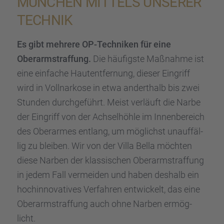
MÜNCHEN MITTELS UNSERER
TECHNIK
Es gibt mehrere OP-Techni­ken für eine
Oberarm­straf­fung.
Die häufigste Maßnahme ist
eine einfa­che Hautent­fer­nung, dieser Eingriff
wird in Vollnar­kose in etwa andert­halb bis zwei
Stunden durch­ge­führt. Meist verläuft die Narbe
der Eingriff von der Achsel­höhle im Innen­be­reich
des Oberar­mes entlang, um möglichst unauf­fäl­
lig zu bleiben. Wir von der Villa Bella möchten
diese Narben der klassi­schen Oberarm­straf­fung
in jedem Fall vermei­den und haben deshalb ein
hochin­no­va­ti­ves Verfah­ren entwi­ckelt, das eine
Oberarm­straf­fung auch ohne Narben ermög­
licht.