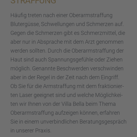
STRAF­FUNG
Häufig treten nach einer Oberarm­straf­fung
Blutergüsse, Schwel­lun­gen und Schmer­zen auf.
Gegen die Schmer­zen gibt es Schmerz­mit­tel, die
aber nur in Abspra­che mit dem Arzt genom­men
werden sollten. Durch die Oberarm­straf­fung der
Haut sind auch Spannungs­ge­fühle oder Ziehen
möglich. Genannte Beschwer­den verschwin­den
aber in der Regel in der Zeit nach dem Eingriff.
Ob Sie für die Armstraf­fung mit dem fraktio­nier­
ten Laser geeig­net sind und welche Möglich­kei­
ten wir Ihnen von der Villa Bella beim Thema
Oberarm­straf­fung aufzei­gen können, erfah­ren
Sie in einem unver­bind­li­chen Beratungs­ge­spräch
in unserer Praxis.