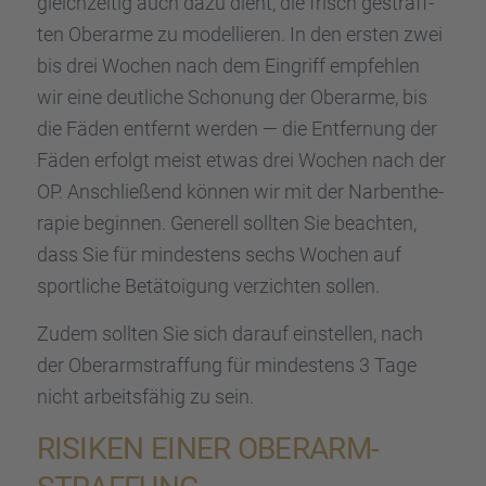
gleich­zei­tig auch dazu dient, die frisch gestraff­
ten Oberarme zu model­lie­ren. In den ersten zwei
bis drei Wochen nach dem Eingriff empfeh­len
wir eine deutli­che Schonung der Oberarme, bis
die Fäden entfernt werden — die Entfer­nung der
Fäden erfolgt meist etwas drei Wochen nach der
OP. Anschlie­ßend können wir mit der Narben­the­
ra­pie begin­nen. Generell sollten Sie beach­ten,
dass Sie für mindes­tens sechs Wochen auf
sport­li­che Betätoi­gung verzich­ten sollen.
Zudem sollten Sie sich darauf einstel­len, nach
der Oberarm­straf­fung für mindes­tens 3 Tage
nicht arbeits­fä­hig zu sein.
RISIKEN EINER OBERARM­