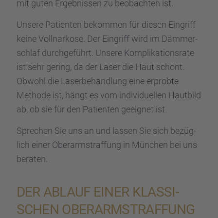
mit guten Ergeb­nis­sen zu beobach­ten ist.
Unsere Patien­ten bekom­men für diesen Eingriff
keine Vollnar­kose. Der Eingriff wird im Dämmer­
schlaf durch­ge­führt. Unsere Kompli­ka­ti­ons­rate
ist sehr gering, da der Laser die Haut schont.
Obwohl die Laser­be­hand­lung eine erprobte
Methode ist, hängt es vom indivi­du­el­len Hautbild
ab, ob sie für den Patien­ten geeig­net ist.
Sprechen Sie uns an und lassen Sie sich bezüg­
lich einer Oberarm­straf­fung in München bei uns
beraten.
DER ABLAUF EINER KLASSI­
SCHEN OBERARM­STRAF­FUNG