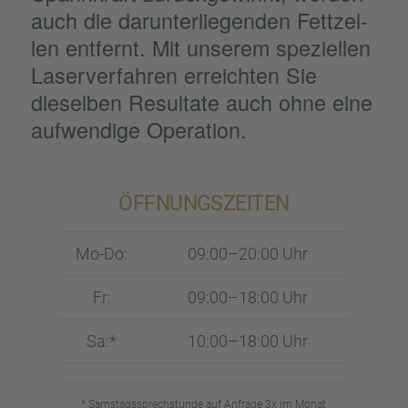
auch die darun­ter­lie­gen­den Fettzel­
len entfernt. Mit unserem spezi­el­len
Laser­ver­fah­ren erreich­ten Sie
diesel­ben Resul­tate auch ohne eine
aufwen­dige Opera­tion.
ÖFFNUNGS­ZEI­TEN
Mo-Do:
09:00–20:00 Uhr
Fr:
09:00–18:00 Uhr
Sa:*
10:00–18:00 Uhr
* Samstags­sprech­stunde auf Anfrage 3x im Monat