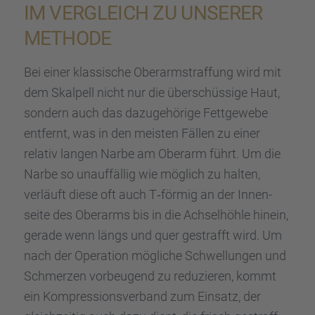
IM VERGLEICH ZU UNSERER
METHODE
Bei einer klassi­sche Oberarm­straf­fung wird mit
dem Skalpell nicht nur die überschüs­sige Haut,
sondern auch das dazuge­hö­rige Fettge­webe
entfernt, was in den meisten Fällen zu einer
relativ langen Narbe am Oberarm führt. Um die
Narbe so unauf­fäl­lig wie möglich zu halten,
verläuft diese oft auch T‑förmig an der Innen­
seite des Oberarms bis in die Achsel­höhle hinein,
gerade wenn längs und quer gestrafft wird. Um
nach der Opera­tion mögli­che Schwel­lun­gen und
Schmer­zen vorbeu­gend zu reduzie­ren, kommt
ein Kompres­si­ons­ver­band zum Einsatz, der