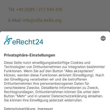
Tel:
+49 (0)89 / 217 549 430
E‑Mail:
info@villa-bella.org
ÖFFNUNGS­ZEI­TEN
Mo-Do: 09:00 — 20:00 Uhr
Fr: 09:00 — 18:00 Uhr
Sa*: 10:00 — 18:00 Uhr
*
auf Anfrage 3x im Monat