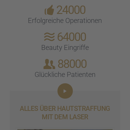
24000
Erfolg­rei­che Opera­tio­nen
64000
Beauty Eingriffe
88000
Glück­li­che Patien­ten
ALLES ÜBER HAUTSTRAF­FUNG
MIT DEM LASER