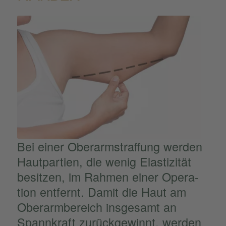
Bei einer Oberarm­straf­fung werden
Hautpar­tien, die wenig Elasti­zi­tät
besit­zen, im Rahmen einer Opera­
tion entfernt. Damit die Haut am
Oberarm­be­reich insge­samt an
Spann­kraft zurück­ge­winnt, werden