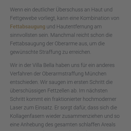
Wenn ein deutli­cher Überschuss an Haut und
Fettge­webe vorliegt, kann eine Kombi­na­tion von
Fettab­sau­gung
und Hautent­fer­nung am
sinnvolls­ten sein. Manch­mal reicht schon die
Fettab­sau­gung der Oberarme aus, um die
gewünschte Straf­fung zu errei­chen.
Wir in der Villa Bella haben uns für ein anderes
Verfah­ren der Oberarm­straf­fung München
entschie­den. Wir saugen im ersten Schritt die
überschüs­si­gen Fettzel­len ab. Im nächs­ten
Schritt kommt ein fraktio­nier­ter hochmo­der­ner
Laser zum Einsatz. Er sorgt dafür, dass sich die
Kolla­gen­fa­sern wieder zusam­men­zie­hen und so
eine Anhebung des gesam­ten schlaf­fen Areals