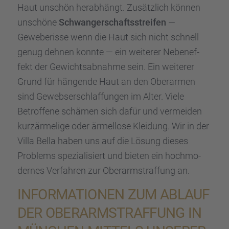
Haut unschön herab­hängt. Zusätz­lich können
unschöne
Schwan­ger­schafts­strei­fen
—
Gewebe­r­isse wenn die Haut sich nicht schnell
genug dehnen konnte — ein weite­rer Neben­ef­
fekt der Gewichts­ab­nahme sein. Ein weite­rer
Grund für hängende Haut an den Oberar­men
sind Gewebs­er­schlaf­fun­gen im Alter. Viele
Betrof­fene schämen sich dafür und vermei­den
kurzär­me­lige oder ärmel­lose Kleidung. Wir in der
Villa Bella haben uns auf die Lösung dieses
Problems spezia­li­siert und bieten ein hochmo­
der­nes Verfah­ren zur Oberarm­straf­fung an.
INFOR­MA­TIO­NEN ZUM ABLAUF
DER OBERARM­STRAF­FUNG IN