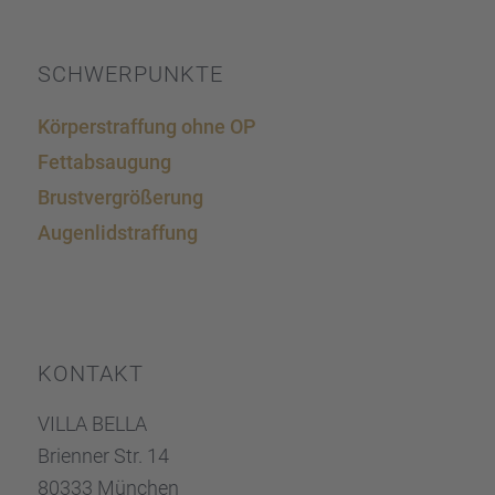
SCHWER­PUNKTE
Körper­straf­fung ohne OP
Fettab­sau­gung
Brust­ver­grö­ße­rung
Augen­lid­s­traf­fung
KONTAKT
VILLA BELLA
Brien­ner Str. 14
80333 München