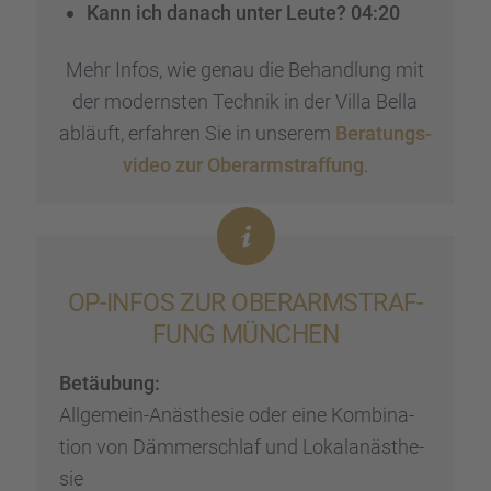
Kann ich danach unter Leute? 04:20
Mehr Infos, wie genau die Behand­lung mit
der moderns­ten Technik in der Villa Bella
abläuft, erfah­ren Sie in unserem
Beratungs­
vi­deo zur Oberarm­straf­fung
.
OP-INFOS ZUR OBERARM­STRAF­
FUNG MÜNCHEN
Betäu­bung:
Allge­mein-Anästhe­sie oder eine Kombi­na­
tion von Dämmer­schlaf und Lokal­an­äs­the­
sie