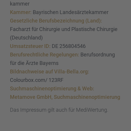
kam­mer
Kammer:
Bayri­schen Landes­ärz­te­kam­mer
Gesetz­li­che Berufs­be­zeich­nung (Land):
Facharzt für Chirur­gie und Plasti­sche Chirur­gie
(Deutsch­land)
Umsatz­steuer ID:
DE 256804546
Berufs­recht­li­che Regelun­gen:
Berufs­ord­nung
für die Ärzte Bayerns
Bildnach­weise auf Villa-Bella.org:
Colourbox.com/ 123RF
Suchma­schi­nen­op­ti­mie­rung & Web:
Metamove GmbH, Suchma­schi­nen­op­ti­mie­rung
Das Impres­sum gilt auch für MediWer­tung.