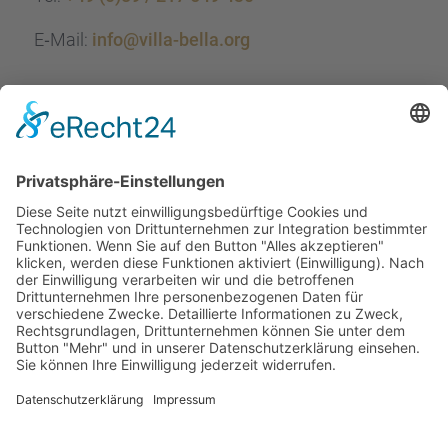
E‑Mail:
info@villa-bella.org
ÖFFNUNGS­ZEI­TEN
Mo-Do: 09:00 — 20:00 Uhr
Fr: 09:00 — 18:00 Uhr
Sa*: 10:00 — 18:00 Uhr
*
auf Anfrage 3x im Monat