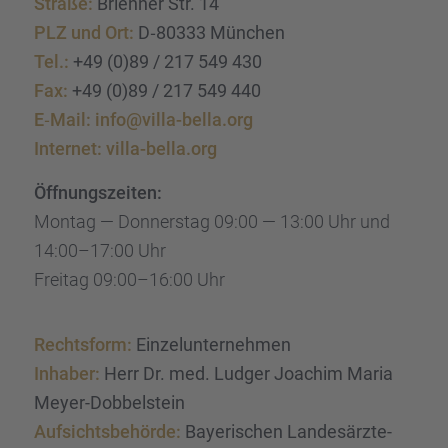
Straße:
Brien­ner Str. 14
PLZ und Ort:
D‑80333 München
Tel.:
+49 (0)89 / 217 549 430
Fax:
+49 (0)89 / 217 549 440
E‑Mail:
info@villa-bella.org
Inter­net:
villa-bella.org
Öffnungs­zei­ten:
Montag — Donners­tag 09:00 — 13:00 Uhr und
14:00–17:00 Uhr
Freitag 09:00–16:00 Uhr
Rechts­form:
Einzel­un­ter­neh­men
Inhaber:
Herr Dr. med. Ludger Joachim Maria
Meyer-Dobbel­stein
Aufsichts­be­hörde:
Bayeri­schen Landes­ärz­te­