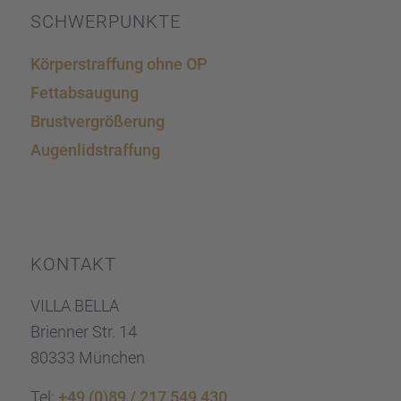
SCHWER­PUNKTE
Körper­straf­fung ohne OP
Fettab­sau­gung
Brust­ver­grö­ße­rung
Augen­lid­s­traf­fung
KONTAKT
VILLA BELLA
Brien­ner Str. 14
80333 München
Tel:
+49 (0)89 / 217 549 430