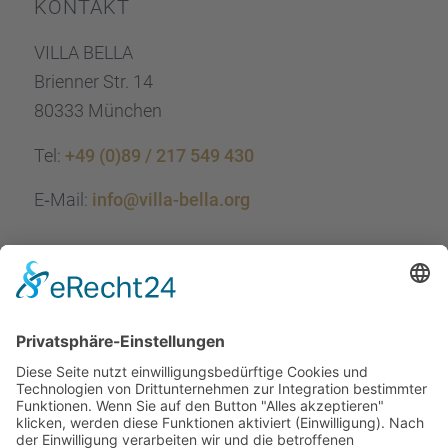
KONTAKT
VILLA BELLA
Brien­ner Str. 14
80333 München
Tel:
+49 (0)89 / 217 549 430
E‑Mail:
info@villa-bella.org
ÖFFNUNGS­ZEI­TEN
Mo-Do: 09:00 — 20:00 Uhr
Fr: 09:00 — 18:00 Uhr
Sa*: 10:00 — 18:00 Uhr