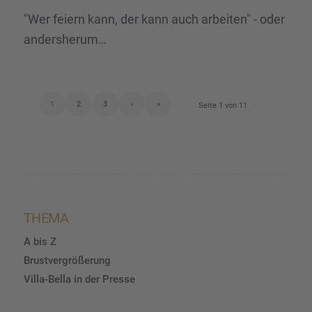
"Wer feiern kann, der kann auch arbeiten" - oder
andersherum…
1
2
3
›
»
Seite 1 von 11
THEMA
A bis Z
Brustvergrößerung
Villa-Bella in der Presse