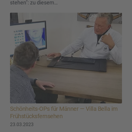
stehen": zu diesem…
Schön­heits-OPs für Männer — Villa Bella im
Frühstücks­fern­se­hen
23.03.2023