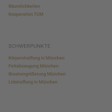
Räumlich­kei­ten
Koope­ra­tion TUM
SCHWER­PUNKTE
Körper­straf­fung in München
Fettab­sau­gung München
Brust­ver­grö­ße­rung München
Lidstraf­fung in München