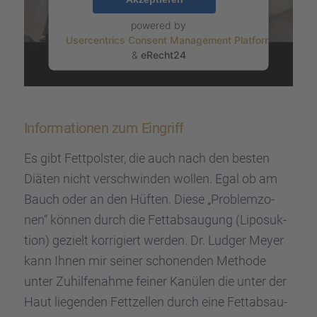
powered by
Usercentrics Consent Management Platform
&
eRecht24
Infor­ma­tio­nen zum Eingriff
Es gibt Fettpols­ter, die auch nach den besten
Diäten nicht verschwin­den wollen. Egal ob am
Bauch oder an den Hüften. Diese „Problem­zo­
nen“ können durch die Fettab­sau­gung (Liposuk­
tion) gezielt korri­giert werden. Dr. Ludger Meyer
kann Ihnen mir seiner schonen­den Methode
unter Zuhil­fe­nahme feiner Kanülen die unter der
Haut liegen­den Fettzel­len durch eine Fettab­sau­