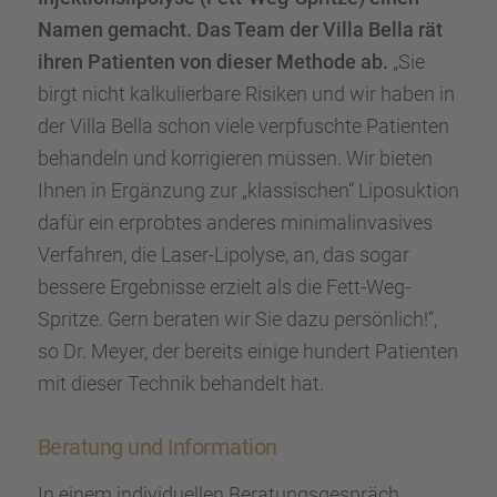
Namen gemacht. Das Team der Villa Bella rät
ihren Patien­ten von dieser Methode ab.
„Sie
birgt nicht kalku­lier­bare Risiken und wir haben in
der Villa Bella schon viele verpfuschte Patien­ten
behan­deln und korri­gie­ren müssen. Wir bieten
Ihnen in Ergän­zung zur „klassi­schen“ Liposuk­tion
dafür ein erprob­tes anderes minimal­in­va­si­ves
Verfah­ren, die Laser-Lipolyse, an, das sogar
bessere Ergeb­nisse erzielt als die Fett-Weg-
Spritze. Gern beraten wir Sie dazu persön­lich!“,
so Dr. Meyer, der bereits einige hundert Patien­ten
mit dieser Technik behan­delt hat.
Beratung und Infor­ma­tion
In einem indivi­du­el­len Beratungs­ge­spräch