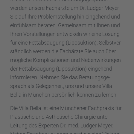
werden unsere Fachärzte um Dr. Ludger Meyer
Sie auf Ihre Problem­stel­lung hin einge­hend und
einfühl­sam beraten. Gemein­sam mit Ihnen und
Ihren Vorstel­lun­gen entwi­ckeln wir eine Lösung
für eine Fettab­sau­gung (Liposuk­tion). Selbst­ver­
ständ­lich werden die Fachärzte Sie auch über
mögli­che Kompli­ka­tio­nen und Neben­wir­kun­gen
der Fettab­sau­gung (Liposuk­tion) einge­hend
infor­mie­ren. Nehmen Sie das Beratungs­ge­
spräch als Gelegen­heit, uns und unsere Villa
Bella in München persön­lich kennen zu lernen.
Die Villa Bella ist eine Münche­ner Fachpra­xis für
Plasti­sche und Ästhe­ti­sche Chirur­gie unter
Leitung des Exper­ten Dr. med. Ludger Meyer.