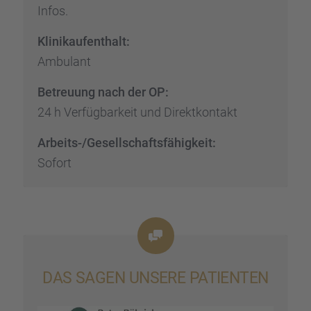
Infos.
Klinik­auf­ent­halt:
Ambulant
Betreu­ung nach der OP:
24 h Verfüg­bar­keit und Direkt­kon­takt
Arbeits-/Gesell­schafts­fä­hig­keit:
Sofort
DAS SAGEN UNSERE PATIEN­TEN