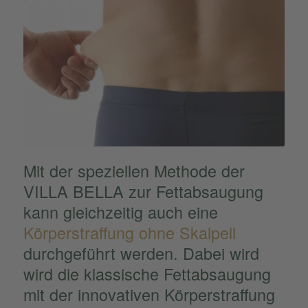
Mit der spezi­el­len Methode der
VILLA BELLA zur Fettab­sau­gung
kann gleich­zei­tig auch eine
Körper­straf­fung ohne Skalpell
durch­ge­führt werden. Dabei wird
wird die klassi­sche Fettab­sau­gung
mit der innova­ti­ven Körper­straf­fung