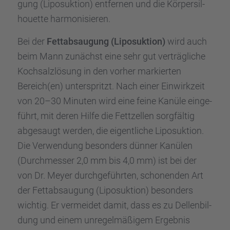
gung (Liposuk­tion) entfer­nen und die Körper­sil­
hou­ette harmo­ni­sie­ren.
Bei der
Fettab­sau­gung (Liposuk­tion)
wird auch
beim Mann zunächst eine sehr gut verträg­li­che
Kochsalz­lö­sung in den vorher markier­ten
Bereich(en) unter­spritzt. Nach einer Einwirk­zeit
von 20–30 Minuten wird eine feine Kanüle einge­
führt, mit deren Hilfe die Fettzel­len sorgfäl­tig
abgesaugt werden, die eigent­li­che Liposuk­tion.
Die Verwen­dung beson­ders dünner Kanülen
(Durch­mes­ser 2,0 mm bis 4,0 mm) ist bei der
von Dr. Meyer durch­ge­führ­ten, schonen­den Art
der Fettab­sau­gung (Liposuk­tion) beson­ders
wichtig. Er vermei­det damit, dass es zu Dellen­bil­
dung und einem unregel­mä­ßi­gem Ergeb­nis