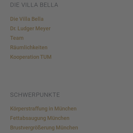
DIE VILLA BELLA
Die Villa Bella
Dr. Ludger Meyer
Team
Räumlich­kei­ten
Koope­ra­tion TUM
SCHWER­PUNKTE
Körper­straf­fung in München
Fettab­sau­gung München
Brust­ver­grö­ße­rung München