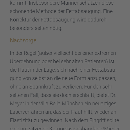
kommt. Insbe­son­dere Männer schät­zen diese
schonende Methode der Fettab­sau­gung. Eine
Korrek­tur der Fettab­sau­gung wird dadurch
beson­ders selten nötig.
Nachsorge
In der Regel (außer vielleicht bei einer extre­men
Überdeh­nung oder bei sehr alten Patien­ten) ist
die Haut in der Lage, sich nach einer Fettab­sau­
gung von selbst an die neue Form anzupas­sen,
ohne an Spann­kraft zu verlie­ren. Für den sehr
selte­nen Fall, dass sie doch erschlafft, bietet Dr.
Meyer in der Villa Bella München ein neuar­ti­ges
Laser­ver­fah­ren an, das der Haut hilft, wieder an
Elasti­zi­tät zu gewin­nen. Nach dem Eingriff sollte
eine gut sitzende Kompressionsbandage/Mieder