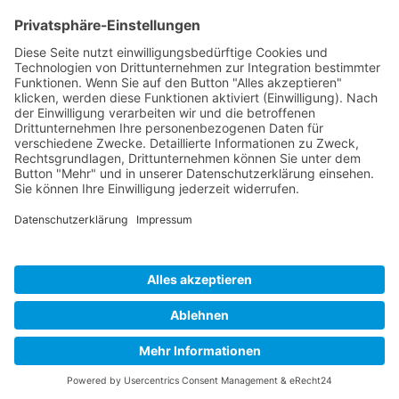
ÖFFNUNGS­ZEI­TEN
Mo-Do: 09:00 — 20:00 Uhr
Fr: 09:00 — 18:00 Uhr
Sa*: 10:00 — 18:00 Uhr
*
auf Anfrage 3x im Monat
© Copyright 2024 - Villa Bella |
Cookie-
Einstellungen
|
Kontakt
|
Datenschutz
|
Barrierefreiheitserklärung
|
Impressum