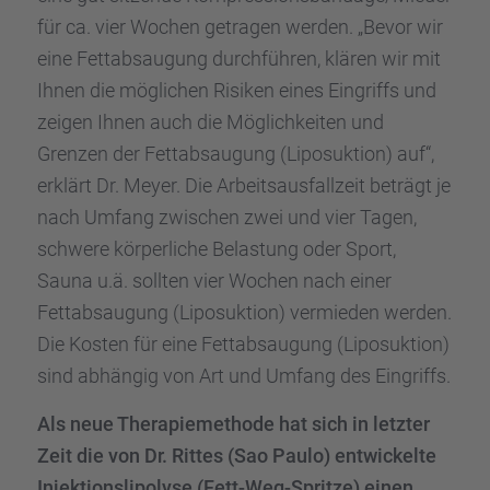
für ca. vier Wochen getra­gen werden. „Bevor wir
eine Fettab­sau­gung durch­füh­ren, klären wir mit
Ihnen die mögli­chen Risiken eines Eingriffs und
zeigen Ihnen auch die Möglich­kei­ten und
Grenzen der Fettab­sau­gung (Liposuk­tion) auf“,
erklärt Dr. Meyer. Die Arbeits­aus­fall­zeit beträgt je
nach Umfang zwischen zwei und vier Tagen,
schwere körper­li­che Belas­tung oder Sport,
Sauna u.ä. sollten vier Wochen nach einer
Fettab­sau­gung (Liposuk­tion) vermie­den werden.
Die Kosten für eine Fettab­sau­gung (Liposuk­tion)
sind abhän­gig von Art und Umfang des Eingriffs.
Als neue Thera­pie­me­thode hat sich in letzter
Zeit die von Dr. Rittes (Sao Paulo) entwi­ckelte
Injek­ti­ons­li­po­lyse (Fett-Weg-Spritze) einen