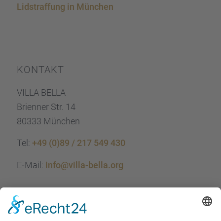
Lidstraf­fung in München
KONTAKT
VILLA BELLA
Brien­ner Str. 14
80333 München
Tel:
+49 (0)89 / 217 549 430
E‑Mail:
info@villa-bella.org