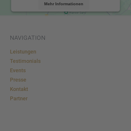
Mehr Informationen
Akzeptieren
powered by
Usercentrics Consent Management
Platform
&
eRecht24
NAVIGA­TION
Leistun­gen
Testi­mo­ni­als
Events
Presse
Kontakt
Partner