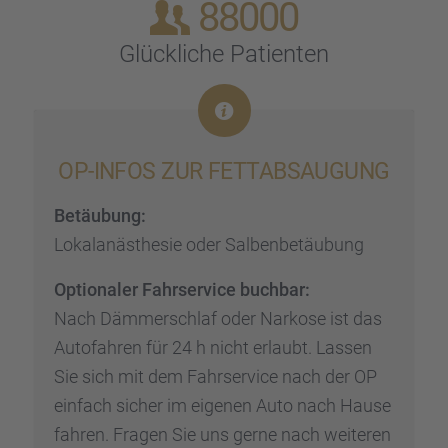
88000
Glück­li­che Patien­ten
OP-INFOS ZUR FETTAB­SAU­GUNG
Betäu­bung:
Lokal­an­äs­the­sie oder Salben­be­täu­bung
Optio­na­ler Fahrser­vice buchbar:
Nach Dämmer­schlaf oder Narkose ist das
Autofah­ren für 24 h nicht erlaubt. Lassen
Sie sich mit dem Fahrser­vice nach der OP
einfach sicher im eigenen Auto nach Hause
fahren. Fragen Sie uns gerne nach weite­ren