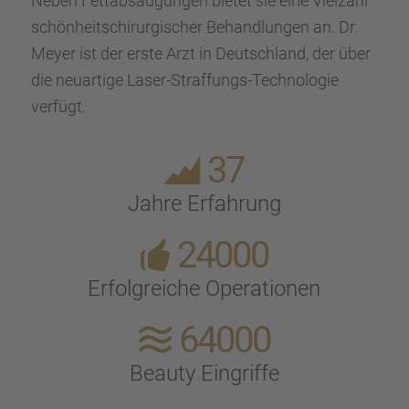
Neben Fettab­sau­gun­gen bietet sie eine Vielzahl
schön­heits­chir­ur­gi­scher Behand­lun­gen an. Dr.
Meyer ist der erste Arzt in Deutsch­land, der über
die neuar­tige Laser-Straf­fungs-Techno­lo­gie
verfügt.
37
Jahre Erfah­rung
24000
Erfolg­rei­che Opera­tio­nen
64000
Beauty Eingriffe