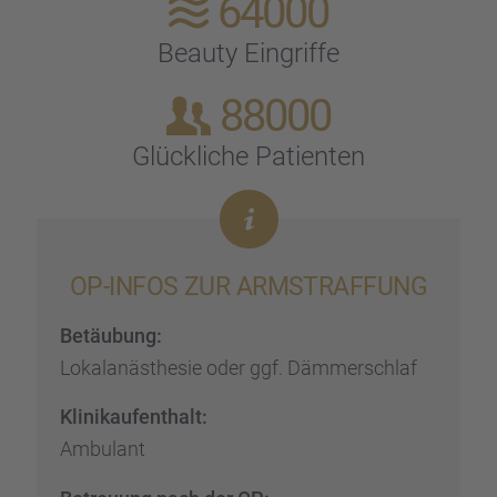
64000
Beauty Eingriffe
88000
Glück­li­che Patien­ten
OP-INFOS ZUR ARMSTRAF­FUNG
Betäu­bung:
Lokal­an­äs­the­sie oder ggf. Dämmer­schlaf
Klinik­auf­ent­halt:
Ambulant