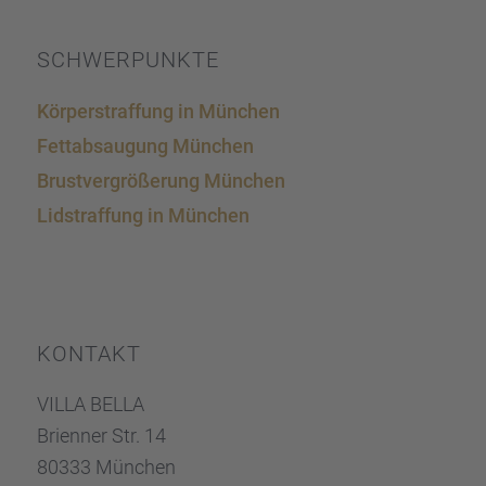
SCHWER­PUNKTE
Körper­straf­fung in München
Fettab­sau­gung München
Brust­ver­grö­ße­rung München
Lidstraf­fung in München
KONTAKT
VILLA BELLA
Brien­ner Str. 14
80333 München