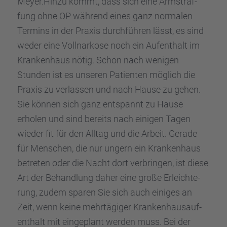
Meyer.Hinzu kommt, dass sich eine Armstraf­
fung ohne OP während eines ganz norma­len
Termins in der Praxis durch­füh­ren lässt, es sind
weder eine Vollnar­kose noch ein Aufent­halt im
Kranken­haus nötig. Schon nach wenigen
Stunden ist es unseren Patien­ten möglich die
Praxis zu verlas­sen und nach Hause zu gehen.
Sie können sich ganz entspannt zu Hause
erholen und sind bereits nach einigen Tagen
wieder fit für den Alltag und die Arbeit. Gerade
für Menschen, die nur ungern ein Kranken­haus
betre­ten oder die Nacht dort verbrin­gen, ist diese
Art der Behand­lung daher eine große Erleich­te­
rung, zudem sparen Sie sich auch einiges an
Zeit, wenn keine mehrtä­gi­ger Kranken­haus­auf­
ent­halt mit einge­plant werden muss. Bei der