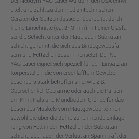
Der Neodym-YAG-Laser wurde in den USA entwi­
&
eRecht24
ckelt und zählt zu den medizin­tech­ni­schen
Geräten der Spitzen­klasse. Er bearbei­tet durch
kleine Einschnitte (ca. 2–3 mm) mit einer Glasfa­
ser die Schicht unter der Haut, auch Subku­t­an­
schicht genannt, die sich aus Binde­ge­webs­fa­
sern und Fettzel­len zusam­men­setzt. Der Nd-
YAG-Laser eignet sich spezi­ell für den Einsatz an
Körper­stel­len, die von erschlaff­tem Gewebe
beson­ders stark betrof­fen sind, wie z.B.
Oberschen­kel, Oberarme oder auch die Partien
um Kinn, Hals und Mundbo­den. Gründe für das
Lösen des Muskels vom Hautge­webe können
sowohl die über die Jahre zuneh­mende Einla­ge­
rung von Fett in den Fettzel­len der Subku­t­an­
schicht, aber auch der Verlust an Spann­kraft der