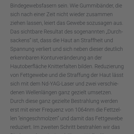
Binde­ge­webs­fa­sern sein. Wie Gummi­bän­der, die
sich nach einer Zeit nicht wieder zusam­men
ziehen lassen, leiert das Gewebe sozusa­gen aus.
Das sicht­bare Resul­tat des sogenann­ten „Durch­
sa­ckens“ ist, dass die Haut an Straff­heit und
Spannung verliert und sich neben dieser deutlich
erkenn­ba­ren Kontur­ver­än­de­rung an der
Hautober­flä­che Knitter­fal­ten bilden. Reduzie­rung
von Fettge­webe und die Straf­fung der Haut lässt
sich mit dem Nd-YAG-Laser und zwei verschie­
de­nen Wellen­län­gen ganz gezielt umset­zen.
Durch diese ganz gezielte Bestrah­lung werden
erst mit einer Frequenz von 1064nm die Fettzel­
len “einge­schmol­zen” und damit das Fettge­webe
reduziert. Im zweiten Schritt bestrah­len wir das