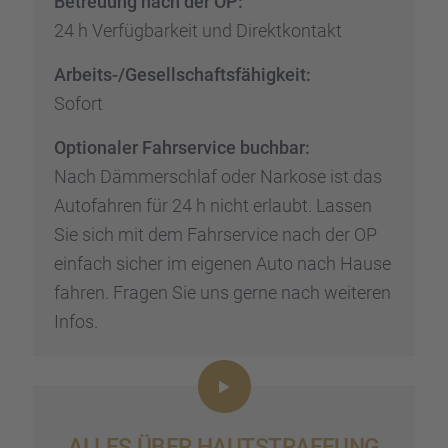
Betreu­ung nach der OP:
24 h Verfüg­bar­keit und Direkt­kon­takt
Arbeits-/Gesell­schafts­fä­hig­keit:
Sofort
Optio­na­ler Fahrser­vice buchbar:
Nach Dämmer­schlaf oder Narkose ist das
Autofah­ren für 24 h nicht erlaubt. Lassen
Sie sich mit dem Fahrser­vice nach der OP
einfach sicher im eigenen Auto nach Hause
fahren. Fragen Sie uns gerne nach weite­ren
Infos.
ALLES ÜBER HAUTSTRAF­FUNG