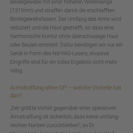
Binde­ge­webe mit einer höheren Wellen­länge
(1319nm) und straf­fen damit die erschlaff­ten
Binde­ge­webs­fa­sern. Der Umfang des Arms wird
reduziert und die Haut gestrafft, so dass eine
harmo­ni­sche Kontur ohne überschüs­sige Haut
oder Beulen entsteht. Dafür benöti­gen wir nur ein
Gerät in Form des Nd-YAG-Lasers, invasive
Eingriffe sind für ein tolles Ergeb­nis nicht mehr
nötig.
Armstraf­fung ohne OP – welche Vorteile hat
das?
„Der größte Vorteil gegen­über einer opera­ti­ven
Armstraf­fung ist sicher­lich, dass keine umfang­
rei­chen Narben zurück­blei­ben“, so Dr.