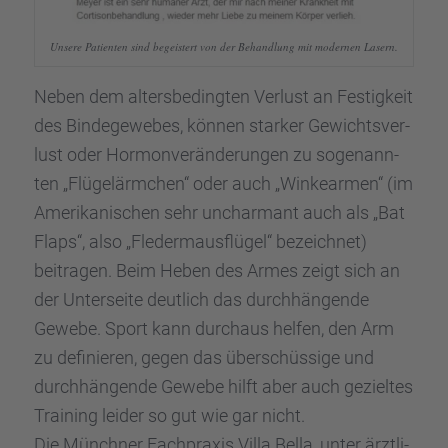
Unsere Patien­ten sind begeis­tert von der Behand­lung mit moder­nen Lasern.
Neben dem alters­be­ding­ten Verlust an Festig­keit
des Binde­ge­we­bes, können starker Gewichts­ver­
lust oder Hormon­ver­än­de­run­gen zu sogenann­
ten „Flügel­ärm­chen“ oder auch „Winke­ar­men“ (im
Ameri­ka­ni­schen sehr unchar­mant auch als „Bat
Flaps“, also „Fleder­maus­flü­gel“ bezeich­net)
beitra­gen. Beim Heben des Armes zeigt sich an
der Unter­seite deutlich das durch­hän­gende
Gewebe. Sport kann durch­aus helfen, den Arm
zu definie­ren, gegen das überschüs­sige und
durch­hän­gende Gewebe hilft aber auch geziel­tes
Training leider so gut wie gar nicht.
Die Münch­ner Fachpra­xis Villa Bella, unter ärztli­