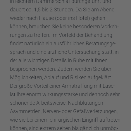
in leich­tem Dämmer­schlaf durch­ge­führt und
dauert ca. 1,5 bis 2 Stunden. Da Sie am Abend
wieder nach Hause (oder ins Hotel) gehen
können, brauchen Sie keine beson­de­ren Vorkeh­
run­gen zu treffen. Im Vorfeld der Behand­lung
findet natür­lich ein ausführ­li­ches Beratungs­ge­
spräch und eine ärztli­che Unter­su­chung statt, in
der alle wichti­gen Details in Ruhe mit Ihnen
bespro­chen werden. Zudem werden Sie über
Möglich­kei­ten, Ablauf und Risiken aufge­klärt.
Der große Vorteil einer Armstraf­fung mit Laser
ist ihre enorm wirkungs­starke und dennoch sehr
schonende Arbeits­weise. Nachblu­tun­gen
Asymme­trien, Nerven- oder Gefäß­ver­let­zun­gen,
wie sie bei einem chirur­gi­schen Eingriff auftre­ten
können, sind extrem selten bis gänzlich unmög­