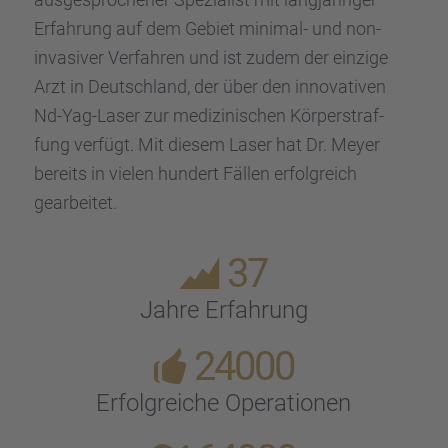
Erfah­rung auf dem Gebiet minimal- und non-
invasi­ver Verfah­ren und ist zudem der einzige
Arzt in Deutsch­land, der über den innova­ti­ven
Nd-Yag-Laser zur medizi­ni­schen Körper­straf­
fung verfügt. Mit diesem Laser hat Dr. Meyer
bereits in vielen hundert Fällen erfolg­reich
gearbei­tet.
37
Jahre Erfah­rung
24000
Erfolg­rei­che Opera­tio­nen