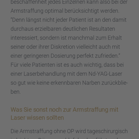
be­schaf­fen­heit jedes Einzel­nen kann also bei der
Armstraf­fung optimal berück­sich­tigt werden.
“Denn längst nicht jeder Patient ist an den damit
durch­aus erziel­ba­ren deutli­chen Resul­ta­ten
inter­es­siert, sondern ist manch­mal zum Erhalt
seiner oder ihrer Diskre­tion vielleicht auch mit
einer gerin­ge­ren Dosie­rung perfekt zufrie­den.“
Für viele Patien­ten ist es auch wichtig, dass bei
einer Laser­be­hand­lung mit dem Nd-YAG-Laser
so gut wie keine erkenn­ba­ren Narben zurück­blie­
ben.
Was Sie sonst noch zur Armstraf­fung mit
Laser wissen sollten
Die Armstraf­fung ohne OP wird tages­chir­ur­gisch