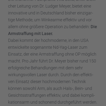
cher Leitung von Dr. Ludger Meyer, bietet eine
innova­tive und in Deutsch­land bisher einzig­ar­
tige Methode, um Winke­arme effek­tiv und vor
allem ohne größere Opera­tion zu behan­deln:
Die
Armstraf­fung mit Laser.
Dabei kommt der hochmo­derne, in den USA
entwi­ckelte sogenannte Nd-Yag-Laser zum
Einsatz, der eine Armstraf­fung ohne OP möglich
macht. Pro Jahr führt Dr. Meyer bisher rund 150
erfolg­rei­che Behand­lun­gen mit dem sehr
wirkungs­vol­len Laser durch. Durch den effek­ti­
ven Einsatz dieser hochmo­der­nen Technik
können sowohl Arm, als auch Hals‑, Bein- und
Gesichts­straf­fun­gen effek­tiv, und dabei kompli­
ka­ti­ons­arm und schonend durch­ge­führt werden.