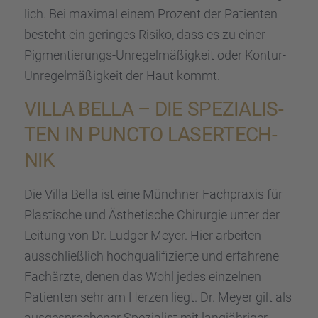
lich. Bei maximal einem Prozent der Patien­ten
besteht ein gerin­ges Risiko, dass es zu einer
Pigmen­tie­rungs-Unregel­mä­ßig­keit oder Kontur-
Unregel­mä­ßig­keit der Haut kommt.
VILLA BELLA – DIE SPEZIA­LIS­
TEN IN PUNCTO LASER­TECH­
NIK
Die Villa Bella ist eine Münch­ner Fachpra­xis für
Plasti­sche und Ästhe­ti­sche Chirur­gie unter der
Leitung von Dr. Ludger Meyer. Hier arbei­ten
ausschließ­lich hochqua­li­fi­zierte und erfah­rene
Fachärzte, denen das Wohl jedes einzel­nen
Patien­ten sehr am Herzen liegt. Dr. Meyer gilt als
ausge­spro­che­ner Spezia­list mit langjäh­ri­ger