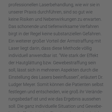
profes­sio­nel­len Laser­be­hand­lung, wie wir sie in
unserer Praxis durch­füh­ren, sind so gut wie
keine Risiken und Neben­wir­kun­gen zu erwar­ten.
Das schonende und tiefen­wirk­same Verfah­ren
birgt in der Regel keine substan­zi­el­len Gefah­ren.
Ein weite­rer großer Vorteil der Armstraf­fung mit
Laser liegt darin, dass diese Methode völlig
indivi­du­ell anwend­bar ist. “Wie stark der Effekt
der Hautglät­tung bzw. Gewebe­straf­fung sein
soll, lässt sich in mehre­ren Aspek­ten durch die
Einstel­lung des Lasers beein­flus­sen”, erläu­tert Dr.
Ludger Meyer. Somit können die Patien­ten selbst
festle­gen und entschei­den, wie groß ihr Verän­de­
rungs­be­darf ist und wie das Ergeb­nis ausse­hen
soll. Die ganz indivi­du­elle Situa­tion und Gewebe­