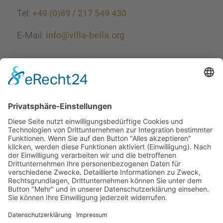
Tel:
+49 (0)89 / 217 549 430
E‑Mail:
info@villa-bella.org
ÖFFNUNGS­ZEI­TEN
Mo-Do: 09:00 — 20:00 Uhr
Fr: 09:00 — 18:00 Uhr
Sa*: 10:00 — 18:00 Uhr
*
auf Anfrage 3x im Monat