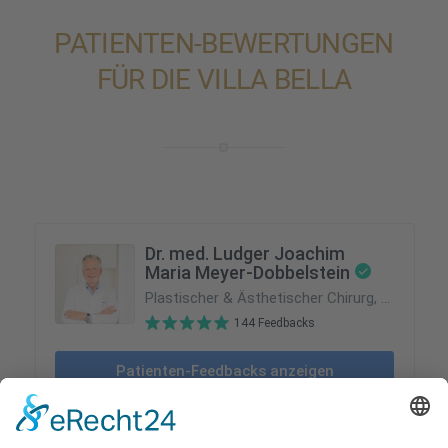
PATIEN­TEN-BEWER­TUN­GEN
FÜR DIE VILLA BELLA