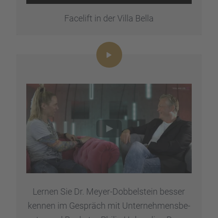
um dieses Video anzusehen.
Facelift in der Villa Bella
Mehr Informationen
Akzeptieren
powered by
Usercentrics
Consent Management Platform
&
eRecht24
Lernen Sie Dr. Meyer-Dobbel­stein besser
kennen im Gespräch mit Unter­neh­mens­be­