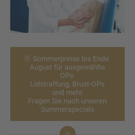
Sommer­preise bis Ende
August für ausge­wählte
OPs:
Lidstraf­fung, Brust-OPs
und mehr
Fragen Sie nach unseren
Summer­spe­cials