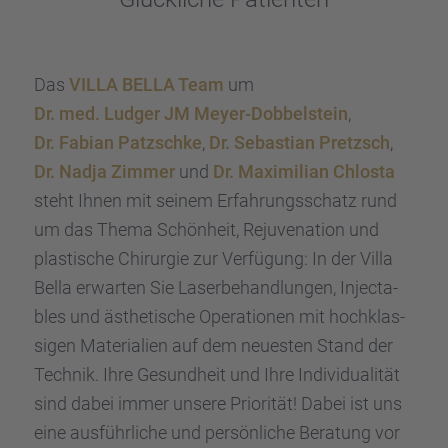
Das
VILLA BELLA Team
um
Dr. med. Ludger JM Meyer-Dobbel­stein
,
Dr. Fabian Patzschke
,
Dr. Sebas­tian Pretzsch
,
Dr. Nadja Zimmer
und
Dr. Maximi­lian Chlosta
steht Ihnen mit seinem Erfah­rungs­schatz rund
um das Thema Schön­heit, Rejuve­na­tion und
plasti­sche Chirur­gie zur Verfü­gung: In der Villa
Bella erwar­ten Sie Laser­be­hand­lun­gen, Injec­ta­
bles und ästhe­ti­sche Opera­tio­nen mit hochklas­
si­gen Materia­lien auf dem neues­ten Stand der
Technik. Ihre Gesund­heit und Ihre Indivi­dua­li­tät
sind dabei immer unsere Priori­tät! Dabei ist uns
eine ausführ­li­che und persön­li­che Beratung vor