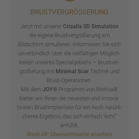
jede
Hän
BRUST­VER­GRÖ­SSE­RUNG
Viel
Jetzt mit unserer
Crisa­lix 3D Simula­tion
die eigene Brust­ver­grö­ße­rung am
Bildschirm simulie­ren. Infor­mie­ren Sie sich
unver­bind­lich über die vielfäl­ti­gen Möglich­
kei­ten unseres Spezi­al­ge­biets — Brust­ver­
grö­ße­rung mit
Minimal Scar
Technik und
Brust-Opera­tio­nen.
Mit dem
JOY®
Programm von Motiva®
bieten wir Ihnen die neues­ten und innova­
tivs­ten Brust­im­plan­tate für ein noch natür­li­
che­res Ergeb­nis, das sich einfach “echt”
anfühlt.
Brust-OP Übersichts­seite ansehen