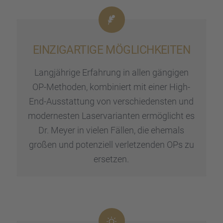
EINZIG­AR­TIGE MÖGLICH­KEI­TEN
Langjäh­rige Erfah­rung in allen gängi­gen
OP-Metho­den, kombi­niert mit einer High-
End-Ausstat­tung von verschie­dens­ten und
moder­nes­ten Laser­va­ri­an­ten ermög­licht es
Dr. Meyer in vielen Fällen, die ehemals
großen und poten­zi­ell verlet­zen­den OPs zu
erset­zen.