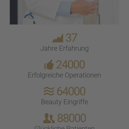
37
Jahre Erfah­rung
24000
Erfolg­rei­che Opera­tio­nen
64000
Beauty Eingriffe
88000
Glück­li­che Patien­ten