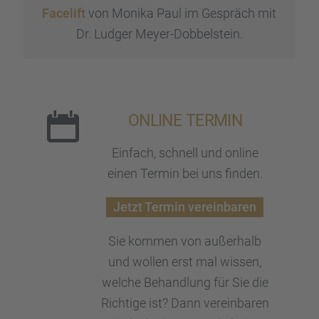
Mehr Informationen
Facelift
von Monika Paul im Gespräch mit
Dr. Ludger Meyer-Dobbel­stein.
Akzeptieren
powered by
Usercentrics
Consent Management Platform
&
eRecht24
ONLINE TERMIN
Einfach, schnell und online
einen Termin bei uns finden.
Jetzt Termin verein­ba­ren
Sie kommen von außer­halb
und wollen erst mal wissen,
welche Behand­lung für Sie die
Richtige ist? Dann verein­ba­ren