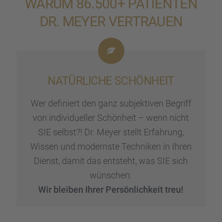
WARUM 86.500+ PATIEN­TEN
DR. MEYER VERTRAUEN
NATÜR­LI­CHE SCHÖN­HEIT
Wer definiert den ganz subjek­ti­ven Begriff
von indivi­du­el­ler Schön­heit – wenn nicht
SIE selbst?! Dr. Meyer stellt Erfah­rung,
Wissen und modernste Techni­ken in Ihren
Dienst, damit das entsteht, was SIE sich
wünschen:
Wir bleiben Ihrer Persön­lich­keit treu!