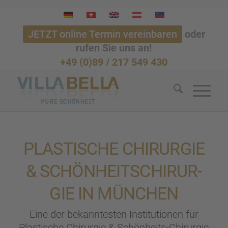
JETZT online Termin vereinbaren
oder
rufen Sie uns an!
+49 (0)89 / 217 549 430
PLASTI­SCHE CHIRUR­GIE
& SCHÖN­HEITS­CHIR­UR­
GIE IN MÜNCHEN
Eine der bekann­tes­ten Insti­tu­tio­nen für
Plasti­sche Chirur­gie & Schön­heits-Chirur­gie