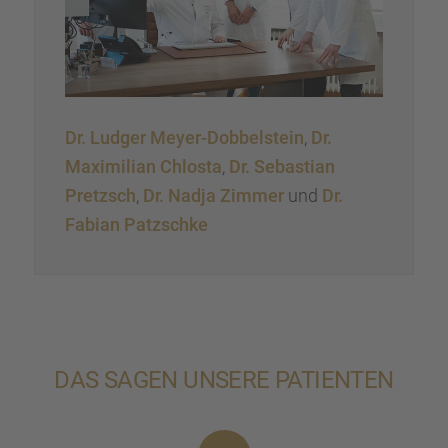
Dr. Ludger Meyer-Dobbel­stein
,
Dr.
Maximi­lian Chlosta
,
Dr. Sebas­tian
Pretzsch
,
Dr. Nadja Zimmer
und
Dr.
Fabian Patzschke
DAS SAGEN UNSERE PATIEN­TEN