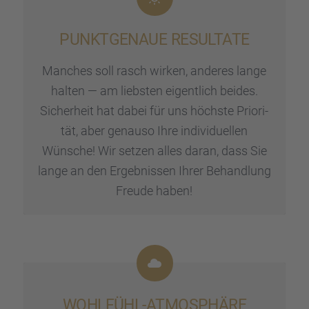
PUNKT­GE­NAUE RESUL­TATE
Manches soll rasch wirken, anderes lange
halten — am liebs­ten eigent­lich beides.
Sicher­heit hat dabei für uns höchste Priori­
tät, aber genauso Ihre indivi­du­el­len
Wünsche! Wir setzen alles daran, dass Sie
lange an den Ergeb­nis­sen Ihrer Behand­lung
Freude haben!
WOHLFÜHL-ATMOSPHÄRE