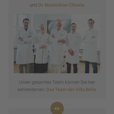
und
Dr. Maximi­lian Chlosta
dem 
dent
eine
gen 
Mein
gesa
bis 
herz
betr
wurd
gan­
gesa
gefü
Unser gesam­tes Team können Sie hier
Für 
kennen­ler­nen:
Das Team der Villa Bella
mens
ganz
Dr. 
schr