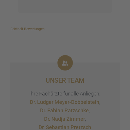
Gesp
von 
verm
wich
Echtheit Bewer­tun­gen
Erst
habe
beim
Eind
Sein
Art 
zieh
UNSER TEAM
über
ausf
Ihre Fachärzte für alle Anlie­gen:
bere
ents
Dr. Ludger Meyer-Dobbel­stein
,
Woch
Dr. Fabian Patzschke
,
Heut
Dr. Nadja Zimmer
,
kann
Dr. Sebas­tian Pretzsch
es d