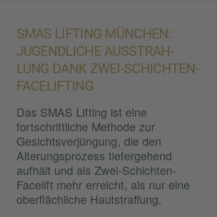
SMAS LIFTING MÜNCHEN:
JUGEND­LI­CHE AUSSTRAH­
LUNG DANK ZWEI-SCHICH­TEN-
FACELIF­TING
Das SMAS Lifting ist eine
fortschritt­li­che Methode zur
Gesichts­ver­jün­gung, die den
Alterungs­pro­zess tiefer­ge­hend
aufhält und als Zwei-Schich­ten-
Facelift mehr erreicht, als nur eine
oberfläch­li­che Hautstraf­fung.