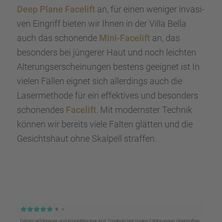
Deep Plane Facelift
an, für einen weniger invasi­
ven Eingriff bieten wir Ihnen in der Villa Bella
auch das schonende
Mini-Facelift
an, das
beson­ders bei jünge­rer Haut und noch leich­ten
Alterungs­er­schei­nun­gen bestens geeig­net ist In
vielen Fällen eignet sich aller­dings auch die
Laser­me­thode für ein effek­ti­ves und beson­ders
schonen­des
Facelift
. Mit moderns­ter Technik
können wir bereits viele Falten glätten und die
Gesichts­haut ohne Skalpell straf­fen.