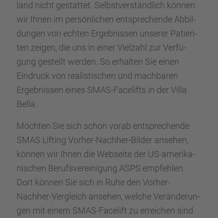
land nicht gestat­tet. Selbst­ver­ständ­lich können
wir Ihnen im persön­li­chen entspre­chende Abbil­
dun­gen von echten Ergeb­nis­sen unserer Patien­
ten zeigen, die uns in einer Vielzahl zur Verfü­
gung gestellt werden. So erhal­ten Sie einen
Eindruck von realis­ti­schen und machba­ren
Ergeb­nis­sen eines SMAS-Facelifts in der Villa
Bella.
Möchten Sie sich schon vorab entspre­chende
SMAS Lifting Vorher-Nachher-Bilder ansehen,
können wir Ihnen die Webseite der US-ameri­ka­
ni­schen Berufs­ver­ei­ni­gung ASPS empfeh­len.
Dort können Sie sich in Ruhe den Vorher-
Nachher-Vergleich ansehen, welche Verän­de­run­
gen mit einem SMAS-Facelift zu errei­chen sind