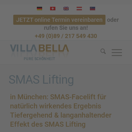
JETZT online Termin vereinbaren
oder
rufen Sie uns an!
+49 (0)89 / 217 549 430
SMAS Lifting
in München: SMAS-Facelift für
natür­lich wirken­des Ergeb­nis
Tiefer­ge­hend & langan­hal­ten­der
Effekt des SMAS Lifting