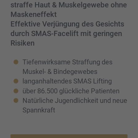
straffe Haut & Muskel­ge­webe ohne
Masken­ef­fekt
Effek­tive Verjün­gung des Gesichts
durch SMAS-Facelift mit gerin­gen
Risiken
Tiefen­wirk­same Straf­fung des
Muskel- & Binde­ge­we­bes
langan­hal­ten­des SMAS Lifting
über 86.500 glück­li­che Patien­ten
Natür­li­che Jugend­lich­keit und neue
Spann­kraft