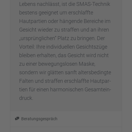
Lebens nachlässt, ist die SMAS-Technik
bestens geeig­net um erschlaffte
Hautpar­tien oder hängende Berei­che im
Gesicht wieder zu straf­fen und an ihren
„ursprüng­li­chen“ Platz zu bringen. Der
Vorteil: Ihre indivi­du­el­len Gesichts­züge
bleiben erhal­ten, das Gesicht wird nicht
zu einer bewegungs­lo­sen Maske,
sondern wir glätten sanft alters­be­dingte
Falten und straf­fen erschlaffte Hautpar­
tien für einen harmo­ni­schen Gesamt­ein­
druck.
Beratungs­ge­spräch