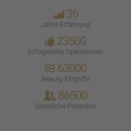
36
Jahre Erfah­rung
23500
Erfolg­rei­che Opera­tio­nen
63000
Beauty Eingriffe
86500
Glück­li­che Patien­ten