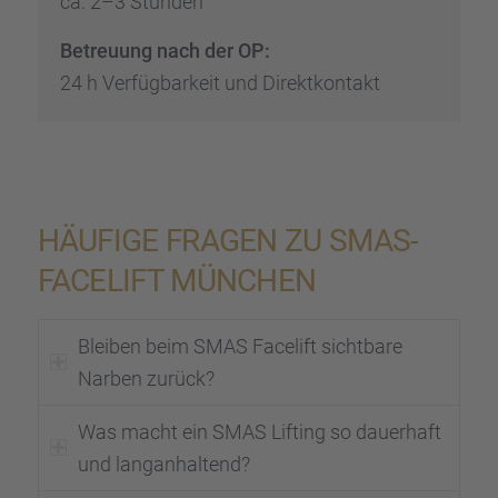
ca. 2–3 Stunden
Betreu­ung nach der OP:
24 h Verfüg­bar­keit und Direkt­kon­takt
HÄUFIGE FRAGEN ZU SMAS-
FACELIFT MÜNCHEN
Bleiben beim SMAS Facelift sicht­bare
Narben zurück?
Was macht ein SMAS Lifting so dauer­haft
und langan­hal­tend?