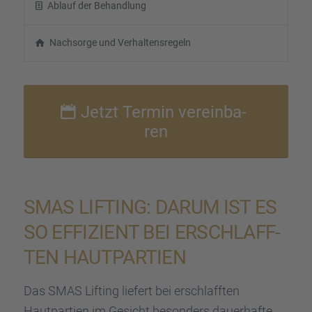
Ablauf der Behand­lung
Nachsorge und Verhal­tens­re­geln
Jetzt Termin verein­ba­
ren
SMAS LIFTING: DARUM IST ES
SO EFFIZI­ENT BEI ERSCHLAFF­
TEN HAUTPAR­TIEN
Das SMAS Lifting liefert bei erschlaff­ten
Hautpar­tien im Gesicht beson­ders dauer­hafte