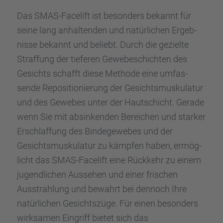
Das SMAS-Facelift ist beson­ders bekannt für
seine lang anhal­ten­den und natür­li­chen Ergeb­
nisse bekannt und beliebt. Durch die gezielte
Straf­fung der tiefe­ren Gewebe­schich­ten des
Gesichts schafft diese Methode eine umfas­
sende Reposi­tio­nie­rung der Gesichts­mus­ku­la­tur
und des Gewebes unter der Hautschicht. Gerade
wenn Sie mit absin­ken­den Berei­chen und starker
Erschlaf­fung des Binde­ge­we­bes und der
Gesichts­mus­ku­la­tur zu kämpfen haben, ermög­
licht das SMAS-Facelift eine Rückkehr zu einem
jugend­li­chen Ausse­hen und einer frischen
Ausstrah­lung und bewahrt bei dennoch Ihre
natür­li­chen Gesichts­züge. Für einen beson­ders
wirksa­men Eingriff bietet sich das