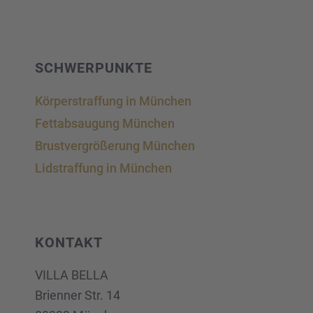
SCHWER­PUNKTE
Körper­straf­fung in München
Fettab­sau­gung München
Brust­ver­grö­ße­rung München
Lidstraf­fung in München
KONTAKT
VILLA BELLA
Brien­ner Str. 14