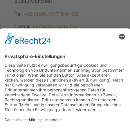
80333 München
Tel:
+49 (0)89 / 217 549 430
E‑Mail:
info@villa-bella.org
ÖFFNUNGS­ZEI­TEN
Mo-Do: 09:00 — 20:00 Uhr
Fr: 09:00 — 18:00 Uhr
Sa*: 10:00 — 18:00 Uhr
*
auf Anfrage 3x im Monat