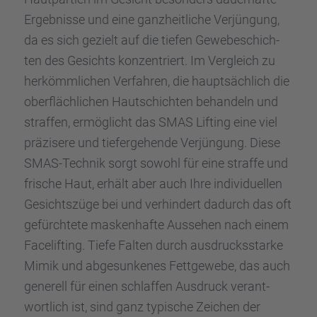
Ergeb­nisse und eine ganzheit­li­che Verjün­gung,
da es sich gezielt auf die tiefen Gewebe­schich­
ten des Gesichts konzen­triert. Im Vergleich zu
herkömm­li­chen Verfah­ren, die haupt­säch­lich die
oberfläch­li­chen Hautschich­ten behan­deln und
straf­fen, ermög­licht das SMAS Lifting eine viel
präzi­sere und tiefer­ge­hende Verjün­gung. Diese
SMAS-Technik sorgt sowohl für eine straffe und
frische Haut, erhält aber auch Ihre indivi­du­el­len
Gesichts­züge bei und verhin­dert dadurch das oft
gefürch­tete masken­hafte Ausse­hen nach einem
Facelif­ting. Tiefe Falten durch ausdrucks­starke
Mimik und abgesun­ke­nes Fettge­webe, das auch
generell für einen schlaf­fen Ausdruck verant­
wort­lich ist, sind ganz typische Zeichen der