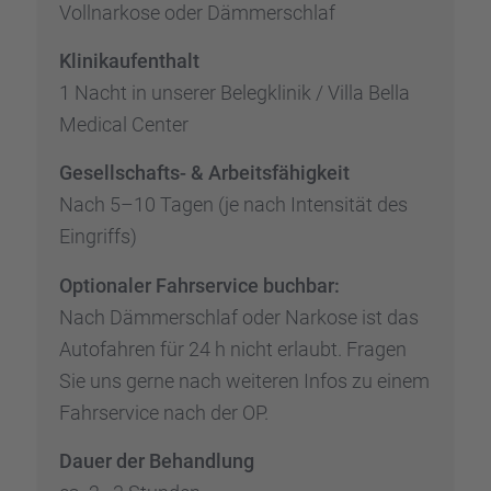
Vollnar­kose oder Dämmer­schlaf
Klinik­auf­ent­halt
1 Nacht in unserer Beleg­kli­nik / Villa Bella
Medical Center
Gesell­schafts- & Arbeits­fä­hig­keit
Nach 5–10 Tagen (je nach Inten­si­tät des
Eingriffs)
Optio­na­ler Fahrser­vice buchbar:
Nach Dämmer­schlaf oder Narkose ist das
Autofah­ren für 24 h nicht erlaubt. Fragen
Sie uns gerne nach weite­ren Infos zu einem
Fahrser­vice nach der OP.
Dauer der Behand­lung