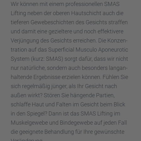
Wir können mit einem profes­sio­nel­len SMAS
Lifting neben der oberen Hautschicht auch die
tiefe­ren Gewebe­schich­ten des Gesichts straf­fen
und damit eine geziel­tere und noch effek­ti­vere
Verjün­gung des Gesichts errei­chen. Die Konzen­
tra­tion auf das Super­fi­cial Musculo Aponeu­ro­tic
System (kurz: SMAS) sorgt dafür, dass wir nicht
nur natür­li­che, sondern auch beson­ders langan­
hal­tende Ergeb­nisse erzie­len können. Fühlen Sie
sich regel­mä­ßig jünger, als Ihr Gesicht nach
außen wirkt? Stören Sie hängende Partien,
schlaffe Haut und Falten im Gesicht beim Blick
in den Spiegel? Dann ist das SMAS Lifting im
Muskel­ge­webe und Binde­ge­webe auf jeden Fall
die geeig­nete Behand­lung für Ihre gewünschte
Verän­de­rung.