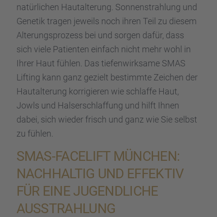
natür­li­chen Hautal­te­rung. Sonnen­strah­lung und
Genetik tragen jeweils noch ihren Teil zu diesem
Alterungs­pro­zess bei und sorgen dafür, dass
sich viele Patien­ten einfach nicht mehr wohl in
Ihrer Haut fühlen. Das tiefen­wirk­same SMAS
Lifting kann ganz gezielt bestimmte Zeichen der
Hautal­te­rung korri­gie­ren wie schlaffe Haut,
Jowls und Halser­schlaf­fung und hilft Ihnen
dabei, sich wieder frisch und ganz wie Sie selbst
zu fühlen.
SMAS-FACELIFT MÜNCHEN:
NACHHAL­TIG UND EFFEK­TIV
FÜR EINE JUGEND­LI­CHE
AUSSTRAH­LUNG