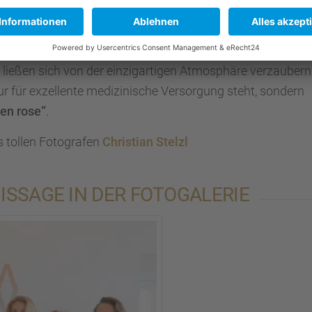
sich sehr. Rockstar
Roxxi Diamond
wurde für den Expedi­ti
ießen sich von der einzig­ar­ti­gen Atmosphäre verzau­bern
ur für exzel­lente medizi­ni­sche Versor­gung steht, sondern
 en rose“
.
es tollen Fotogra­fen
Chris­tian Stelzl
S­SAGE IN DER FOTOGA­LE­RIE