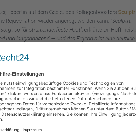
ter, Exper­tin auf dem Gebiet des Kolla­gen­boos­ters
Sculp­t
­che Rejuve­na­tion wieder angeregt werden kann.
“Sculp­tra
d sorgt so für strah­lende, feste Haut”
, erklärte Dr. Hoffmeis­t
d und langan­hal­tend — und das Ergeb­nis ist eine deutlich
ter runde­ten den Abend in der Villa Bella perfekt ab und
n Entwick­lun­gen der plasti­schen Chirur­gie.
it im Leben. Wir wollten unseren Gästen zeigen, dass Schön­
nsch das Recht hat, sich in seinem Körper wohl zu fühlen”
,
, an dem wir Kunst, Kultur und Schön­heit feiern konnten.”
bola
statt, bei der die Gäste die Chance hatten, attrak­tive
ns­part­ner großzü­gige Spenden zur Verfü­gung gestellt. Als
­schein von Frau Gampen­rie­der vom
Reise­büro Wolftra­vel
W Nieder­las­sung Süd
. Den Gutschein der Villa Bella