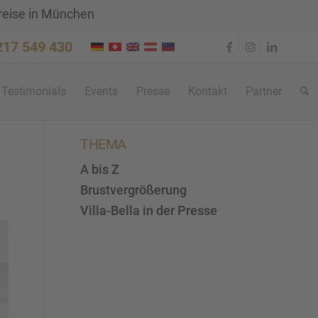
reise in München
 217 549 430
Testi­mo­ni­als
Events
Presse
Kontakt
Partner
THEMA
A bis Z
Brustvergrößerung
Villa-Bella in der Presse