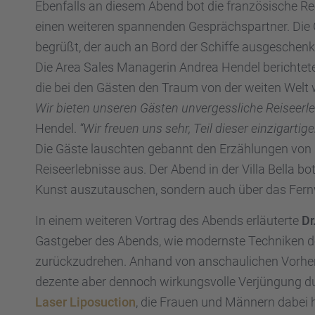
Ebenfalls an diesem Abend bot die franzö­si­sche Re
einen weite­ren spannen­den Gesprächs­part­ner. D
begrüßt, der auch an Bord der Schiffe ausge­schenk
Die Area Sales Manage­rin Andrea Hendel berich­tete v
die bei den Gästen den Traum von der weiten Welt
Wir bieten unseren Gästen unver­gess­li­che Reise­er­l
Hendel.
“Wir freuen uns sehr, Teil dieser einzig­ar­ti­g
Die Gäste lausch­ten gebannt den Erzäh­lun­gen von H
Reise­er­leb­nisse aus. Der Abend in der Villa Bella b
Kunst auszu­tau­schen, sondern auch über das Fer
In einem weite­ren Vortrag des Abends erläu­terte
Dr
Gastge­ber des Abends, wie modernste Techni­ken der 
zurück­zu­dre­hen. Anhand von anschau­li­chen Vorhe
dezente aber dennoch wirkungs­volle Verjün­gung dur
Laser Liposuc­tion
, die Frauen und Männern dabei h