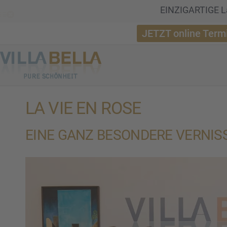
EINZIGARTIGE La
JETZT online Term
LA VIE EN ROSE
EINE GANZ BESON­DERE VERNIS­