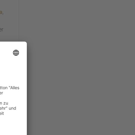
ra
,
er