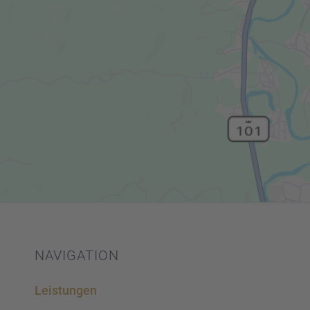
NAVIGA­TION
Leistun­gen