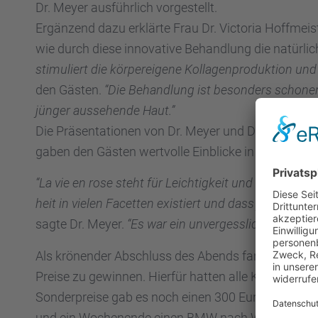
Dr. Meyer ausführ­lich vorge­stellt.
Ergän­zend dazu erklärte Frau Dr. Victo­ria Hoffmeis­
wie durch diese innova­tive Behand­lung die natür­li
stimu­liert die körper­ei­gene Kolla­gen­pro­duk­tion un
den Gästen.
“Die Behand­lung ist beson­ders schonen
jünger ausse­hende Haut.”
Die Präsen­ta­tio­nen von Dr. Meyer und Dr. Hoffmeis­
gaben den Gästen wertvolle Einbli­cke in die neues­te
“La vie en rose steht für Leich­tig­keit und Schön­he
heit in vielen Facet­ten existiert und dass jeder Me
sagte Dr. Meyer.
“Es war ein unver­gess­li­cher Abend
Als krönen­der Abschluss des Abends fand eine
Tom
Preise zu gewin­nen. Hierfür hatten alle Koope­ra­ti­o
Sonder­preise gab es noch einen 300 Euro Reise­gut
und ein Wochen­ende einen BMW nach Wahl der
BM