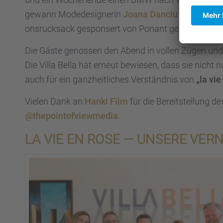
gewann Modede­si­gne­rin
Joana Danciu
und freute 
ons­ruck­sack gespon­sert von Ponant gezogen .
Die Gäste genos­sen den Abend in vollen Zügen und l
Die Villa Bella hat erneut bewie­sen, dass sie nicht n
auch für ein ganzheit­li­ches Verständ­nis von
„la vie
Vielen Dank an
Hanki Film
für die Bereit­stel­lung d
@thepointofviewmedia
.
LA VIE EN ROSE — UNSERE VERNI