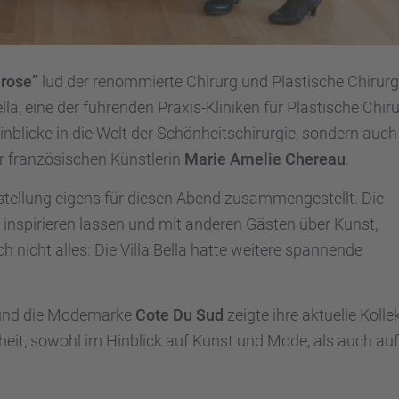
 rose”
lud der renom­mierte Chirurg und Plasti­sche Chirurg
la, eine der führen­den Praxis-Klini­ken für Plasti­sche Chiru
bli­cke in die Welt der Schön­heits­chir­ur­gie, sondern auch
franzö­si­schen Künst­le­rin
Marie Amelie Chereau
.
sstel­lung eigens für diesen Abend zusam­men­ge­stellt. Die
 inspi­rie­ren lassen und mit anderen Gästen über Kunst,
ch nicht alles: Die Villa Bella hatte weitere spannende
e und die Modemarke
Cote Du Sud
zeigte ihre aktuelle Kolle
heit, sowohl im Hinblick auf Kunst und Mode, als auch auf