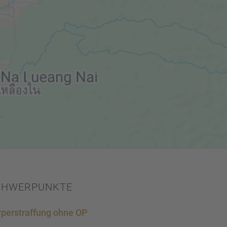
CHWER­PUNKTE
per­straf­fung ohne OP