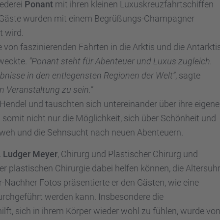
ede­rei
Ponant
mit ihren kleinen Luxus­kreuz­fahrt­schif­fen
ie Gäste wurden mit einem Begrü­ßungs-Champa­gner
t wird.
on faszi­nie­ren­den Fahrten in die Arktis und die Antark­tis
 weckte.
“Ponant steht für Abenteuer und Luxus zugleich.
eb­nisse in den entle­gens­ten Regio­nen der Welt”
, sagte
en Veran­stal­tung zu sein.”
endel und tausch­ten sich unter­ein­an­der über ihre eigen
ot somit nicht nur die Möglich­keit, sich über Schön­heit und
nweh und die Sehnsucht nach neuen Abenteu­ern.
. Ludger Meyer
, Chirurg und Plasti­scher Chirurg und
plasti­schen Chirur­gie dabei helfen können, die Alters­uh
r-Nachher Fotos präsen­tierte er den Gästen, wie eine
ch­ge­führt werden kann. Insbe­son­dere die
ilft, sich in ihrem Körper wieder wohl zu fühlen, wurde vo