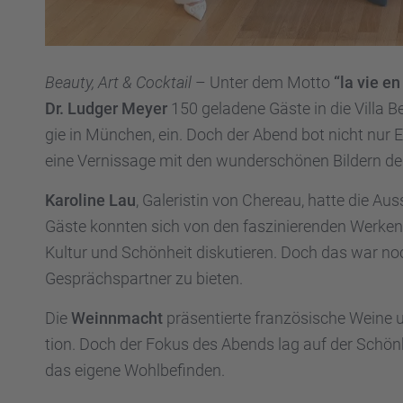
Beauty, Art & Cocktail
– Unter dem Motto
“la vie en
Dr. Ludger Meyer
150 geladene Gäste in die Villa Bel
gie in München, ein. Doch der Abend bot nicht nur Ein
eine Vernis­sage mit den wunder­schö­nen Bildern der 
Karoline Lau
, Galeris­tin von Chereau, hatte die Au
Gäste konnten sich von den faszi­nie­ren­den Werken
Kultur und Schön­heit disku­tie­ren. Doch das war no
Gesprächs­part­ner zu bieten.
Die
Weinn­macht
präsen­tierte franzö­si­sche Wein
tion. Doch der Fokus des Abends lag auf der Schön­
das eigene Wohlbe­fin­den.