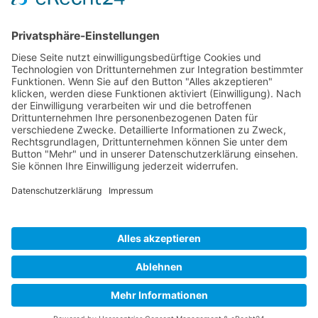
ÖFFNUNGS­ZEI­TEN
Mo-Do: 09:00 — 20:00 Uhr
Fr: 09:00 — 18:00 Uhr
Sa*: 10:00 — 18:00 Uhr
*
auf Anfrage 3x im Monat
© Copyright 2024 - Villa Bella |
Cookie-
Einstellungen
|
Kontakt
|
Datenschutz
|
Barrierefreiheitserklärung
|
Impressum