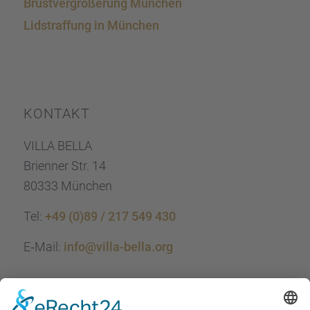
Brust­ver­grö­ße­rung München
Lidstraf­fung in München
KONTAKT
VILLA BELLA
Brien­ner Str. 14
80333 München
Tel:
+49 (0)89 / 217 549 430
E‑Mail:
info@villa-bella.org