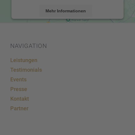
Mehr Informationen
Akzeptieren
powered by
Usercentrics Consent Management
Platform
&
eRecht24
NAVIGA­TION
Leistun­gen
Testi­mo­ni­als
Events
Presse
Kontakt
Partner