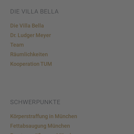
DIE VILLA BELLA
Die Villa Bella
Dr. Ludger Meyer
Team
Räumlich­kei­ten
Koope­ra­tion TUM
SCHWER­PUNKTE
Körper­straf­fung in München
Fettab­sau­gung München