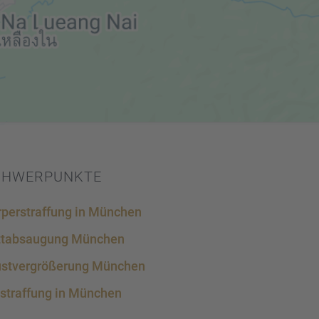
CHWER­PUNKTE
per­straf­fung in München
ttab­sau­gung München
st­ver­grö­ße­rung München
straf­fung in München