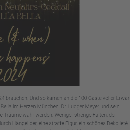
024 brauchen. Und so kamen an die 100 Gäste voller Erwar
lla Bella im Herzen München. Dr. Ludger Meyer und sein
e Träume wahr werden: Weniger strenge Falten, der
h Hängeli­der, eine straffe Figur, ein schönes Dekol­leté