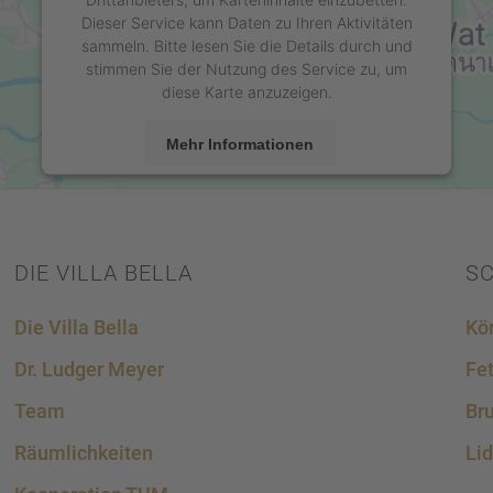
Dieser Service kann Daten zu Ihren Aktivitäten
sammeln. Bitte lesen Sie die Details durch und
stimmen Sie der Nutzung des Service zu, um
diese Karte anzuzeigen.
Mehr Informationen
Akzeptieren
powered by
Usercentrics Consent Management
Platform
&
eRecht24
DIE VILLA BELLA
S
Die Villa Bella
Kör
Dr. Ludger Meyer
Fe
Team
Bru
Räumlich­kei­ten
Lid