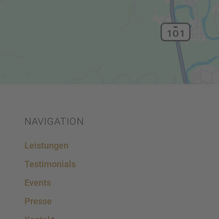
NAVIGA­TION
Leistun­gen
Testi­mo­ni­als
Events
Presse