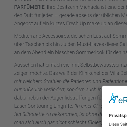
PARFÜMERIE
. Ihre Besit­ze­rin Michaela ist eine d
den Duft für jeden – gerade abseits der üblichen 
Angebot auf ein kurzes Fresh Up make up an diese
Mediter­rane Acces­soires, die schon Lust auf Som
über Taschen bis hin zu den Must-Haves dieser Saiso
an dem Abend ein bisschen Sommer­look für den n
Ausse­hen hat einfach viel mit Selbst­be­wusst­sein
zeigen möchte. Das weiß der Klinik­chef der Villa Bel
mit welchem Strah­len die Patien­ten und Patien­tin­
nur äußer­lich verän­dert, sondern auch in ihrer ganz
dabei neben der Augen­lid­s­traf­fun­gen für Ober- und 
Laser Contou­ring Eingriffe.
“In einer OP gleich­zei­ti
fen Silhou­ette zu bekom­men, ist ohne den Laser ei
man sich auch gar nicht schlecht fühlen, wenn man es