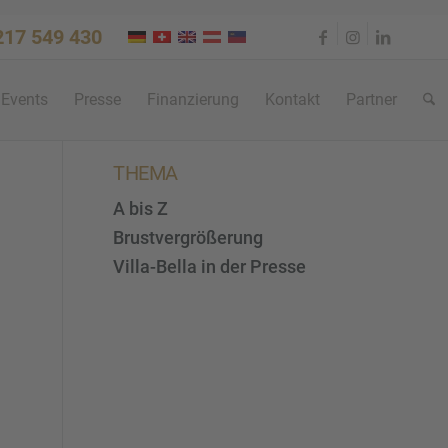
 217 549 430
Events
Presse
Finan­zie­rung
Kontakt
Partner
THEMA
A bis Z
Brustvergrößerung
Villa-Bella in der Presse