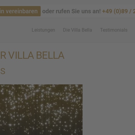
in vereinbaren
oder rufen Sie uns an!
+49 (0)89 /
Leistun­gen
Die Villa Bella
Testi­mo­ni­als
 VILLA BELLA
NS