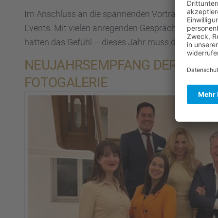
Im Anschluss an die spannen­den Vorträge gab es n
Events. Mit vielen anregen­den Gesprä­chen, lecke­r
hatten das Gefühl – dieses Jahr muss doch eigent­l
NEUJAHRS­EMP­FANG DER VILLA
FOTOGA­LE­RIE