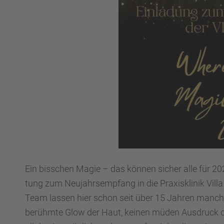
Ein bisschen Magie – das können sicher alle für 2
tung zum Neujahrs­emp­fang in die Praxis­kli­nik Vi
Team lassen hier schon seit über 15 Jahren manch
berühmte Glow der Haut, keinen müden Ausdruck durc