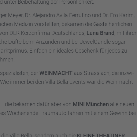
 unter Beibe­hal­tung der Persön­lich­keit.
er Meyer, Dr. Alejan­dro Avila Ferru­fino und Dr. Fro Karim,
­schen Medizin vorstell­ten, bekamen die Gäste herrli­chen
 von DER Kerzen­firma Deutsch­lands,
Luna Brand
, mit ihre
sche Düfte beim Anzün­den und bei Jewel­Candle sogar
t­pri­mus. Einfach ein ideales Geschenk für jedes zu
h­men.
­zia­lis­ten, der
WEINMACHT
aus Strass­lach, die inzwi­
. Wie immer bei den Villa Bella Events war die Weinmacht
r – die bekamen dafür aber von
MINI München
alle neuen
anzes Wochen­ende Traum­auto fahren mit einem Gewinn bei
ie Villa Bella, sondern auch die
KLEINE THEATINER