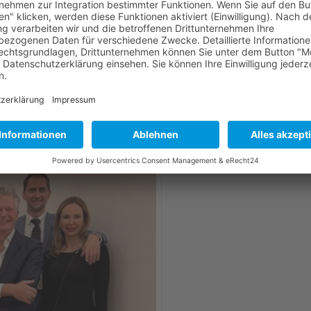
och ein Tombola mit Preisen von allen Partnern des
em Finger­food und Networ­king klang der Abend aus und al
ich gut werden!
 BELLA — UNSER EVENT IN DER