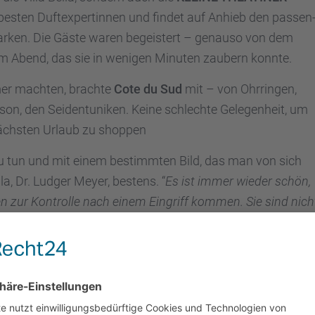
er besten Duftex­per­tin­nen und findet auf Anhieb den passen
Marken. Die Gäste waren begeis­tert – genauso von dem
m Abend, das sie in wenigen Minuten zaubern konnte.
mer machten, brachte
Cote du Sud
mit – von Ohrrin­gen,
n, den Seiden­tu­ni­ken. Keine schlechte Gelegen­heit, um
ächs­ten Urlaub zu shoppen
 zu tun und mit einem bestimm­ten Bild, das man von sich
la, Dr. Ludger Meyer, bestens. “
Es ist immer wieder schön,
nen zur Kontrolle nach einem Eingriff kommen. Sie sind nich
en Ausstrah­lung.”
Die häufigs­ten Eingriffe der Villa Bella si
Unter­lid und der Unter­sprit­zun­gen, vor allem die Body-
g die überflüs­si­gen Fettpols­ter loszu­wer­den UND einen straf
nfach nicht möglich”
, führte Dr. Ludger Meyer aus.
“Da mus
 allein mit Sport nicht zur Wunsch­fi­gur schafft.”