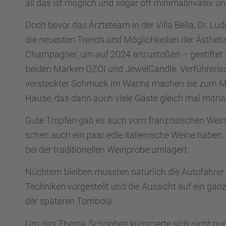
all das ist möglich und sogar oft minimal­in­va­siv und
Doch bevor das Ärzte­team in der Villa Bella, Dr. Ludg
die neues­ten Trends und Möglich­kei­ten der Ästhe­ti
Champa­gner, um auf 2024 anzusto­ßen – gestif­tet
beiden Marken OZOI und Jewel­Candle. Verfüh­re­ri­
versteck­ter Schmuck im Wachs machen sie zum Mark
Hause, das dann auch viele Gäste gleich mal mitna
Gute Tropfen gab es auch vom franzö­si­schen Weinspe
schen auch ein paar edle italie­ni­sche Weine haben
bei der tradi­tio­nel­len Weinprobe umlagert.
Nüchtern bleiben mussten natür­lich die Autofah­re
Techni­ken vorge­stellt und die Aussicht auf ein g
der späte­ren Tombola.
Um das Thema Schön­heit kümmerte sich nicht nur d