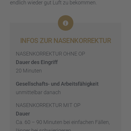
endlich wieder gut Luft zu bekom­men.
INFOS ZUR NASEN­KOR­REK­TUR
NASENKORREKTUR OHNE OP
Dauer des Eingriff
20 Minuten
Gesell­schafts- und Arbeits­fä­hig­keit
unmit­tel­bar danach
NASENKORREKTUR MIT OP
Dauer
Ca. 60 – 90 Minuten bei einfa­chen Fällen,
länger bei schwie­ri­ge­ren