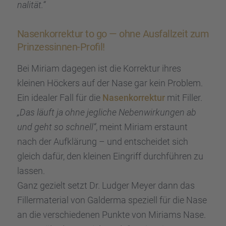
na­li­tät.“
Nasen­kor­rek­tur to go — ohne Ausfall­zeit zum
Prinzes­sin­nen-Profil!
Bei Miriam dagegen ist die Korrek­tur ihres
kleinen Höckers auf der Nase gar kein Problem.
Ein idealer Fall für die
Nasen­kor­rek­tur
mit Filler.
„Das läuft ja ohne jegli­che Neben­wir­kun­gen ab
und geht so schnell“
, meint Miriam erstaunt
nach der Aufklä­rung – und entschei­det sich
gleich dafür, den kleinen Eingriff durch­füh­ren zu
lassen.
Ganz gezielt setzt Dr. Ludger Meyer dann das
Filler­ma­te­rial von Galderma spezi­ell für die Nase
an die verschie­de­nen Punkte von Miriams Nase.