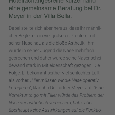
Hotel­fach­an­ge­stellte kurzer­hand
eine gemein­same Beratung bei Dr.
Meyer in der Villa Bella.
Dabei stellte sich aber heraus, dass ihr männli­
cher Beglei­ter ein viel größe­res Problem mit
seiner Nase hat, als die bloße Ästhe­tik. Ihm
wurde in seiner Jugend die Nase mehrfach
gebro­chen und daher wurde seine Nasen­schei­
de­wand stark in Mitlei­den­schaft gezogen. Die
Folge: Er bekommt seither viel schlech­ter Luft
als vorher.
„Hier müssen wir die Nase opera­tiv
korri­gie­ren“
, klärt ihn Dr. Ludger Meyer auf.
“Eine
Korrek­tur to go mit Filler würde das Problem der
Nase nur ästhe­tisch verbes­sern, hätte aber
überhaupt keine Auswir­kun­gen auf die Funktio­