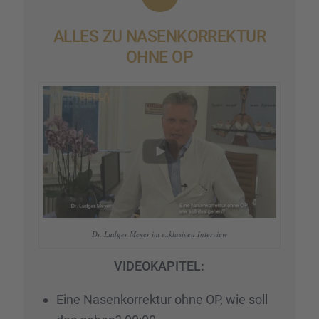
ALLES ZU NASEN­KOR­REK­TUR
OHNE OP
Dr. Ludger Meyer im exklu­si­ven Inter­view
VIDEOKAPITEL:
Eine Nasen­kor­rek­tur ohne OP, wie soll