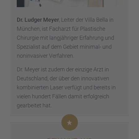
Dr. Ludger Meyer
, Leiter der Villa Bella in
München, ist Facharzt für Plasti­sche
Chirur­gie mit langjäh­ri­ger Erfah­rung und
Spezia­list auf dem Gebiet minimal- und
nonin­va­si­ver Verfah­ren.
Dr. Meyer ist zudem der einzige Arzt in
Deutsch­land, der über den innova­ti­ven
kombi­nier­ten Laser verfügt und bereits in
vielen hundert Fällen damit erfolg­reich
gearbei­tet hat.