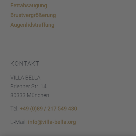
Fettab­sau­gung
Brust­ver­grö­ße­rung
Augen­lid­s­traf­fung
KONTAKT
VILLA BELLA
Brien­ner Str. 14
80333 München
Tel:
+49 (0)89 / 217 549 430
E‑Mail:
info@villa-bella.org