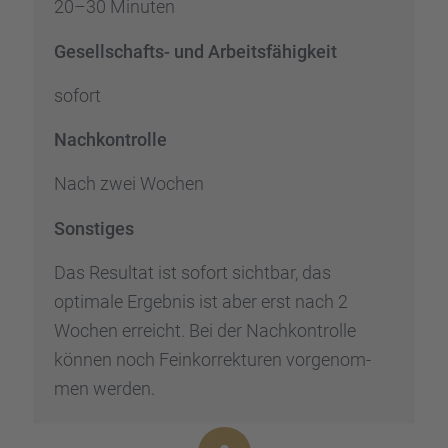
20–30 Minuten
Gesell­schafts- und Arbeits­fä­hig­keit
sofort
Nachkon­trolle
Nach zwei Wochen
Sonsti­ges
Das Resul­tat ist sofort sicht­bar, das
optimale Ergeb­nis ist aber erst nach 2
Wochen erreicht. Bei der Nachkon­trolle
können noch Feinkor­rek­tu­ren vorge­nom­
men werden.