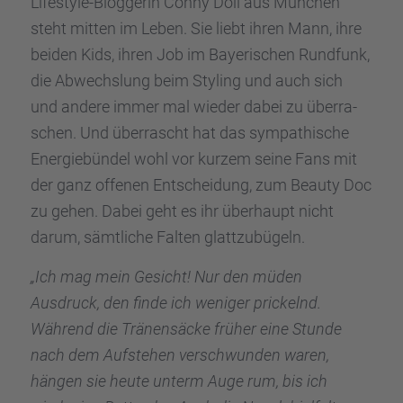
Lifestyle-Blogge­rin Conny Doll aus München
steht mitten im Leben. Sie liebt ihren Mann, ihre
beiden Kids, ihren Job im Bayeri­schen Rundfunk,
die Abwechs­lung beim Styling und auch sich
und andere immer mal wieder dabei zu überra­
schen. Und überrascht hat das sympa­thi­sche
Energie­bün­del wohl vor kurzem seine Fans mit
der ganz offenen Entschei­dung, zum Beauty Doc
zu gehen. Dabei geht es ihr überhaupt nicht
darum, sämtli­che Falten glatt­zu­bü­geln.
„Ich mag mein Gesicht! Nur den müden
Ausdruck, den finde ich weniger prickelnd.
Während die Tränen­sä­cke früher eine Stunde
nach dem Aufste­hen verschwun­den waren,
hängen sie heute unterm Auge rum, bis ich