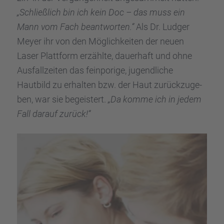
„Schließ­lich bin ich kein Doc – das muss ein
Mann vom Fach beant­wor­ten.“
Als Dr. Ludger
Meyer ihr von den Möglich­kei­ten der neuen
Laser Platt­form erzählte, dauer­haft und ohne
Ausfall­zei­ten das feinpo­rige, jugend­li­che
Hautbild zu erhal­ten bzw. der Haut zurück­zu­ge­
ben, war sie begeis­tert.
„Da komme ich in jedem
Fall darauf zurück!“