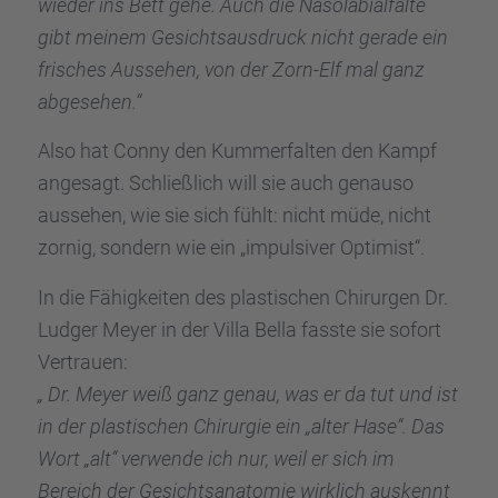
wieder ins Bett gehe. Auch die Nasola­bi­al­falte
gibt meinem Gesichts­aus­druck nicht gerade ein
frisches Ausse­hen, von der Zorn-Elf mal ganz
abgese­hen.“
Also hat Conny den Kummer­fal­ten den Kampf
angesagt. Schließ­lich will sie auch genauso
ausse­hen, wie sie sich fühlt: nicht müde, nicht
zornig, sondern wie ein „impul­si­ver Optimist“.
In die Fähig­kei­ten des plasti­schen Chirur­gen Dr.
Ludger Meyer in der Villa Bella fasste sie sofort
Vertrauen:
„ Dr. Meyer weiß ganz genau, was er da tut und ist
in der plasti­schen Chirur­gie ein „alter Hase“. Das
Wort „alt“ verwende ich nur, weil er sich im
Bereich der Gesichts­ana­to­mie wirklich auskennt