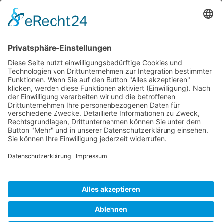
ÖFFNUNGS­ZEI­TEN
Mo-Do: 09:00 — 20:00 Uhr
Fr: 09:00 — 18:00 Uhr
Sa*: 10:00 — 18:00 Uhr
*
auf Anfrage 3x im Monat
© Copyright 2024 - Villa Bella |
Cookie-
Einstellungen
|
Kontakt
|
Datenschutz
|
Barrierefreiheitserklärung
|
Impressum