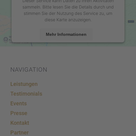
Dieser Service kann Daten zu Ihren Aktivitäten
sammeln. Bitte lesen Sie die Details durch und
stimmen Sie der Nutzung des Service zu, um
diese Karte anzuzeigen.
Mehr Informationen
Akzeptieren
powered by
Usercentrics Consent Management
Platform
&
eRecht24
NAVIGA­TION
Leistun­gen
Testi­mo­ni­als
Events
Presse
Kontakt
Partner