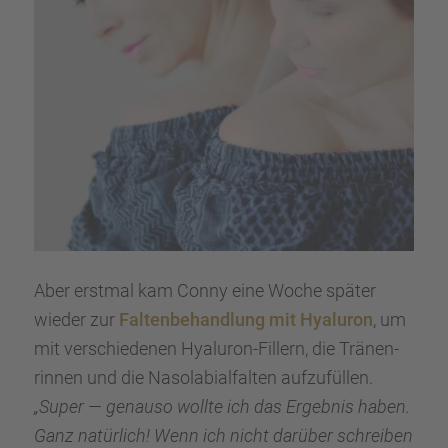
Aber erstmal kam Conny eine Woche später
wieder zur
Falten­be­hand­lung mit Hyalu­ron
, um
mit verschie­de­nen Hyalu­ron-Fillern, die Tränen­
rin­nen und die Nasola­bi­al­fal­ten aufzu­fül­len.
„Super — genauso wollte ich das Ergeb­nis haben.
Ganz natür­lich! Wenn ich nicht darüber schrei­ben