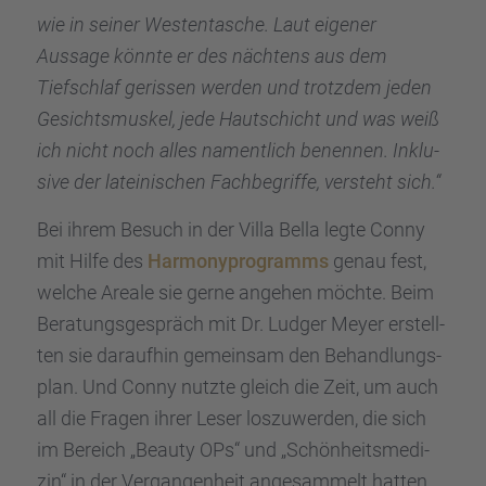
wie in seiner Westen­ta­sche. Laut eigener
Aussage könnte er des nächtens aus dem
Tiefschlaf geris­sen werden und trotz­dem jeden
Gesichts­mus­kel, jede Hautschicht und was weiß
ich nicht noch alles nament­lich benen­nen. Inklu­
sive der latei­ni­schen Fachbe­griffe, versteht sich.“
Bei ihrem Besuch in der Villa Bella legte Conny
mit Hilfe des
Harmony­pro­gramms
genau fest,
welche Areale sie gerne angehen möchte. Beim
Beratungs­ge­spräch mit Dr. Ludger Meyer erstell­
ten sie darauf­hin gemein­sam den Behand­lungs­
plan. Und Conny nutzte gleich die Zeit, um auch
all die Fragen ihrer Leser loszu­wer­den, die sich
im Bereich „Beauty OPs“ und „Schön­heits­me­di­
zin“ in der Vergan­gen­heit angesam­melt hatten.