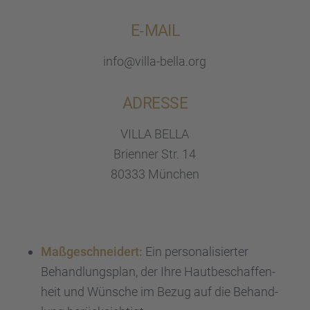
E‑MAIL
info@villa-bella.org
ADRESSE
VILLA BELLA
Brien­ner Str. 14
80333 München
Maßge­schnei­dert:
Ein perso­na­li­sier­ter
Behand­lungs­plan, der Ihre Hautbe­schaf­fen­
heit und Wünsche im Bezug auf die Behand­