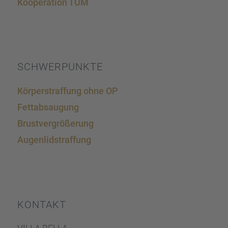
Koope­ra­tion TUM
SCHWER­PUNKTE
Körper­straf­fung ohne OP
Fettab­sau­gung
Brust­ver­grö­ße­rung
Augen­lid­s­traf­fung
KONTAKT