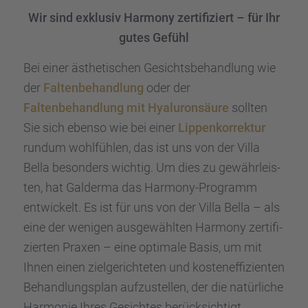
Wir sind exklu­siv Harmony zerti­fi­ziert – für Ihr
gutes Gefühl
Bei einer ästhe­ti­schen Gesichts­be­hand­lung wie
der
Falten­be­hand­lung
oder der
Falten­be­hand­lung mit Hyalu­ron­säure
sollten
Sie sich ebenso wie bei einer
Lippen­kor­rek­tur
rundum wohlfüh­len, das ist uns von der Villa
Bella beson­ders wichtig. Um dies zu gewähr­leis­
ten, hat Galderma das Harmony-Programm
entwi­ckelt. Es ist für uns von der Villa Bella – als
eine der wenigen ausge­wähl­ten Harmony zerti­fi­
zier­ten Praxen – eine optimale Basis, um mit
Ihnen einen zielge­rich­te­ten und kosten­ef­fi­zi­en­ten
Behand­lungs­plan aufzu­stel­len, der die natür­li­che
Harmo­nie Ihres Gesich­tes berück­sich­tigt.