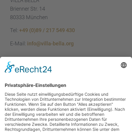
VILLA BELLA
Brien­ner Str. 14
80333 München
Tel:
+49 (0)89 / 217 549 430
E‑Mail:
info@villa-bella.org
ÖFFNUNGS­ZEI­TEN
Mo-Do: 09:00 — 20:00 Uhr
Fr: 09:00 — 18:00 Uhr
Sa*: 10:00 — 18:00 Uhr
*
auf Anfrage 3x im Monat