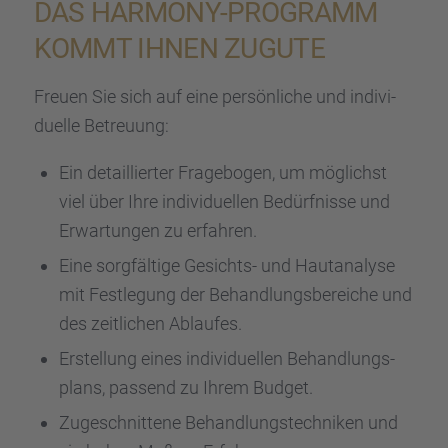
DAS HARMONY-PROGRAMM
KOMMT IHNEN ZUGUTE
Freuen Sie sich auf eine persön­li­che und indivi­
du­elle Betreu­ung:
Ein detail­lier­ter Frage­bo­gen, um möglichst
viel über Ihre indivi­du­el­len Bedürf­nisse und
Erwar­tun­gen zu erfah­ren.
Eine sorgfäl­tige Gesichts- und Hautana­lyse
mit Festle­gung der Behand­lungs­be­rei­che und
des zeitli­chen Ablau­fes.
Erstel­lung eines indivi­du­el­len Behand­lungs­
plans, passend zu Ihrem Budget.
Zugeschnit­tene Behand­lungs­tech­ni­ken und