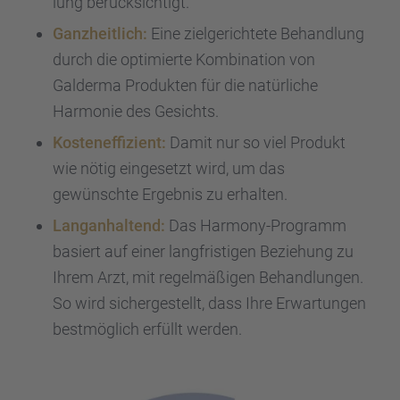
lung berück­sich­tigt.
Ganzheit­lich:
Eine zielge­rich­tete Behand­lung
durch die optimierte Kombi­na­tion von
Galderma Produk­ten für die natür­li­che
Harmo­nie des Gesichts.
Kosten­ef­fi­zi­ent:
Damit nur so viel Produkt
wie nötig einge­setzt wird, um das
gewünschte Ergeb­nis zu erhal­ten.
Langan­hal­tend:
Das Harmony-Programm
basiert auf einer langfris­ti­gen Bezie­hung zu
Ihrem Arzt, mit regel­mä­ßi­gen Behand­lun­gen.
So wird sicher­ge­stellt, dass Ihre Erwar­tun­gen
bestmög­lich erfüllt werden.