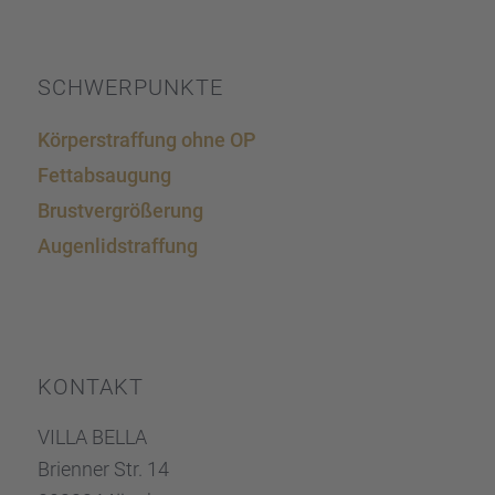
SCHWER­PUNKTE
Körper­straf­fung ohne OP
Fettab­sau­gung
Brust­ver­grö­ße­rung
Augen­lid­s­traf­fung
KONTAKT
VILLA BELLA
Brien­ner Str. 14