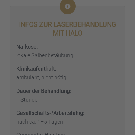
INFOS ZUR LASER­BE­HAND­LUNG
MIT HALO
Narkose:
lokale Salben­be­täu­bung
Klinik­auf­ent­halt:
ambulant, nicht nötig
Dauer der Behand­lung:
1 Stunde
Gesell­schafts-/Arbeits­fä­hig:
nach ca. 1–5 Tagen
Geeig­ne­ter Hauttyp: