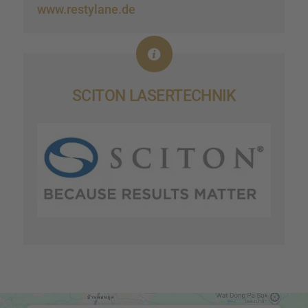
www.restylane.de
SCITON LASER­TECH­NIK