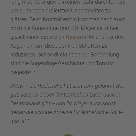
lung möchte er gerne in einem Jahr durch­füh­ren,
&
eRecht24
um auch noch die letzten Uneben­hei­ten zu
glätten. Beim Kontroll­ter­min kommen dann auch
noch die Augen­ringe dran. Dr. Meyer setzt hier
gezielt einen spezi­el­len
Hyalu­ron
Filler unter den
Augen ein, um diese dunklen Schat­ten zu
reduzie­ren. Schon direkt nach der Behand­lung
sind die Augen­ringe Geschichte und Tom ist
begeis­tert:
„Wow – die Recher­che hat sich echt gelohnt! Wie
gut, dass es diesen fantas­ti­schen Laser auch in
Deutsch­land gibt – und Dr. Meyer auch sonst
genau die richtige Adresse für ästhe­ti­sche Anlie­
gen ist.“