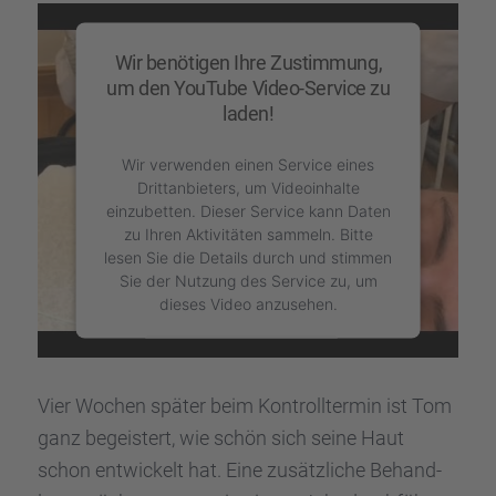
Wir benötigen Ihre Zustimmung,
um den YouTube Video-Service zu
laden!
Wir verwenden einen Service eines
Drittanbieters, um Videoinhalte
einzubetten. Dieser Service kann Daten
zu Ihren Aktivitäten sammeln. Bitte
lesen Sie die Details durch und stimmen
Sie der Nutzung des Service zu, um
dieses Video anzusehen.
Mehr Informationen
Vier Wochen später beim Kontroll­ter­min ist Tom
Akzeptieren
ganz begeis­tert, wie schön sich seine Haut
powered by
schon entwi­ckelt hat. Eine zusätz­li­che Behand­
Usercentrics Consent Management Platform