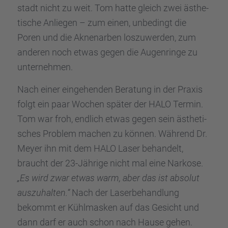
stadt nicht zu weit. Tom hatte gleich zwei ästhe­
ti­sche Anlie­gen – zum einen, unbedingt die
Poren und die Aknenar­ben loszu­wer­den, zum
anderen noch etwas gegen die Augen­ringe zu
unter­neh­men.
Nach einer einge­hen­den Beratung in der Praxis
folgt ein paar Wochen später der HALO Termin.
Tom war froh, endlich etwas gegen sein ästhe­ti­
sches Problem machen zu können. Während Dr.
Meyer ihn mit dem HALO Laser behan­delt,
braucht der 23-Jährige nicht mal eine Narkose.
„Es wird zwar etwas warm, aber das ist absolut
auszu­hal­ten.“
Nach der Laser­be­hand­lung
bekommt er Kühlmas­ken auf das Gesicht und
dann darf er auch schon nach Hause gehen.