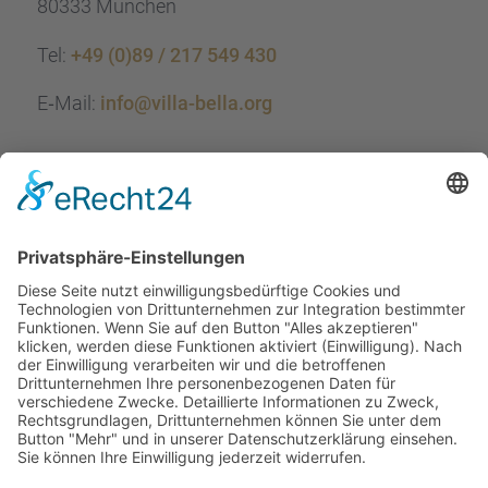
80333 München
Tel:
+49 (0)89 / 217 549 430
E‑Mail:
info@villa-bella.org
ÖFFNUNGS­ZEI­TEN
Mo-Do: 09:00 — 20:00 Uhr
Fr: 09:00 — 18:00 Uhr
Sa*: 10:00 — 18:00 Uhr
*
auf Anfrage 3x im Monat