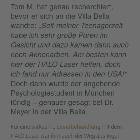
Tom M. hat genau recher­chiert,
bevor er sich an die Villa Bella
wandte:
„Seit meiner Teenager­zeit
habe ich sehr große Poren im
Gesicht und dazu kamen dann auch
noch Aknenar­ben. Am besten kann
hier der HALO Laser helfen, doch
ich fand nur Adres­sen in den USA!“
Doch dann wurde der angehende
Psycho­lo­gie­stu­dent in München
fündig – genauer gesagt bei Dr.
Meyer in der Villa Bella.
Für eine wirksame
Laser­be­hand­lung
mit dem
HALO Laser war ihm auch der Weg aus Ingol­