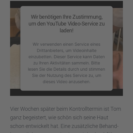
Wir benötigen Ihre Zustimmung,
um den YouTube Video-Service zu
laden!
Wir verwenden einen Service eines
Drittanbieters, um Videoinhalte
einzubetten. Dieser Service kann Daten
zu Ihren Aktivitäten sammeln. Bitte
lesen Sie die Details durch und stimmen
Sie der Nutzung des Service zu, um
dieses Video anzusehen.
Mehr Informationen
Vier Wochen später beim Kontroll­ter­min ist Tom
Akzeptieren
ganz begeis­tert, wie schön sich seine Haut
powered by
schon entwi­ckelt hat. Eine zusätz­li­che Behand­
Usercentrics Consent Management Platform