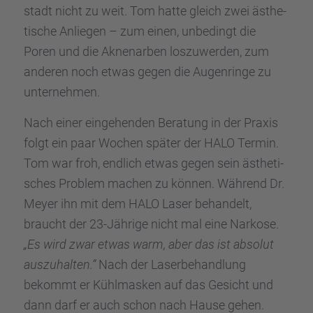
stadt nicht zu weit. Tom hatte gleich zwei ästhe­
ti­sche Anlie­gen – zum einen, unbedingt die
Poren und die Aknenar­ben loszu­wer­den, zum
anderen noch etwas gegen die Augen­ringe zu
unter­neh­men.
Nach einer einge­hen­den Beratung in der Praxis
folgt ein paar Wochen später der HALO Termin.
Tom war froh, endlich etwas gegen sein ästhe­ti­
sches Problem machen zu können. Während Dr.
Meyer ihn mit dem HALO Laser behan­delt,
braucht der 23-Jährige nicht mal eine Narkose.
„Es wird zwar etwas warm, aber das ist absolut
auszu­hal­ten.“
Nach der Laser­be­hand­lung
bekommt er Kühlmas­ken auf das Gesicht und
dann darf er auch schon nach Hause gehen.