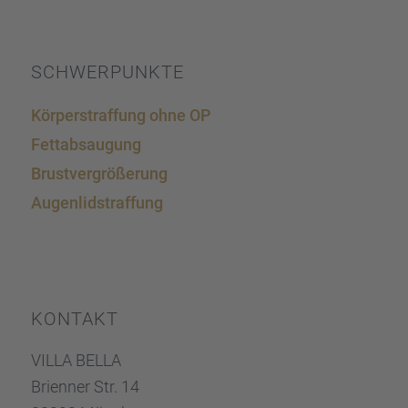
SCHWER­PUNKTE
Körper­straf­fung ohne OP
Fettab­sau­gung
Brust­ver­grö­ße­rung
Augen­lid­s­traf­fung
KONTAKT
VILLA BELLA
Brien­ner Str. 14