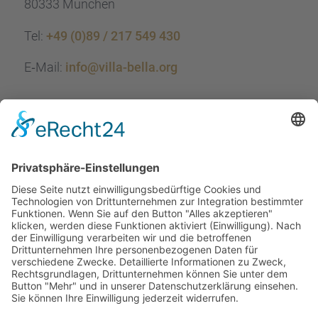
80333 München
Tel:
+49 (0)89 / 217 549 430
E‑Mail:
info@villa-bella.org
ÖFFNUNGS­ZEI­TEN
Mo-Do: 09:00 — 20:00 Uhr
Fr: 09:00 — 18:00 Uhr
Sa*: 10:00 — 18:00 Uhr
*
auf Anfrage 3x im Monat