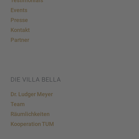
Testi­mo­ni­als
Events
Presse
Kontakt
Partner
DIE VILLA BELLA
Dr. Ludger Meyer
Team
Räumlich­kei­ten
Koope­ra­tion TUM