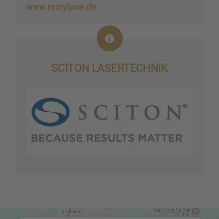
www.restylane.de
SCITON LASER­TECH­NIK