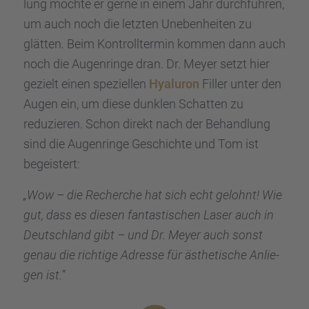
lung möchte er gerne in einem Jahr durch­füh­ren,
&
eRecht24
um auch noch die letzten Uneben­hei­ten zu
glätten. Beim Kontroll­ter­min kommen dann auch
noch die Augen­ringe dran. Dr. Meyer setzt hier
gezielt einen spezi­el­len
Hyalu­ron
Filler unter den
Augen ein, um diese dunklen Schat­ten zu
reduzie­ren. Schon direkt nach der Behand­lung
sind die Augen­ringe Geschichte und Tom ist
begeis­tert:
„Wow – die Recher­che hat sich echt gelohnt! Wie
gut, dass es diesen fantas­ti­schen Laser auch in
Deutsch­land gibt – und Dr. Meyer auch sonst
genau die richtige Adresse für ästhe­ti­sche Anlie­
gen ist.“