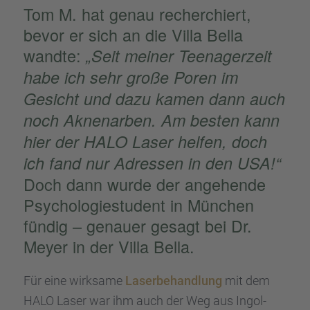
Tom M. hat genau recher­chiert,
bevor er sich an die Villa Bella
wandte:
„Seit meiner Teenager­zeit
habe ich sehr große Poren im
Gesicht und dazu kamen dann auch
noch Aknenar­ben. Am besten kann
hier der HALO Laser helfen, doch
ich fand nur Adres­sen in den USA!“
Doch dann wurde der angehende
Psycho­lo­gie­stu­dent in München
fündig – genauer gesagt bei Dr.
Meyer in der Villa Bella.
Für eine wirksame
Laser­be­hand­lung
mit dem
HALO Laser war ihm auch der Weg aus Ingol­