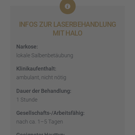
INFOS ZUR LASER­BE­HAND­LUNG
MIT HALO
Narkose:
lokale Salben­be­täu­bung
Klinik­auf­ent­halt:
ambulant, nicht nötig
Dauer der Behand­lung:
1 Stunde
Gesell­schafts-/Arbeits­fä­hig:
nach ca. 1–5 Tagen
Geeig­ne­ter Hauttyp: