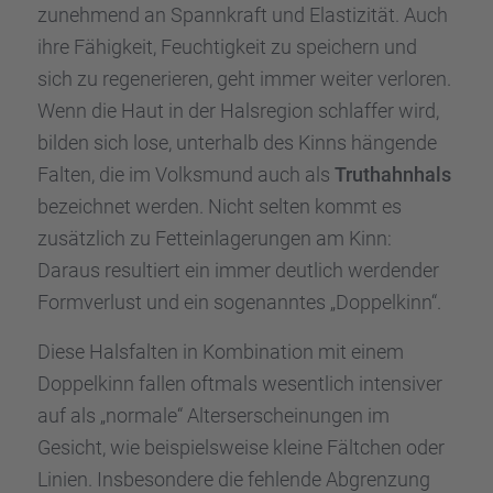
zuneh­mend an Spann­kraft und Elasti­zi­tät. Auch
ihre Fähig­keit, Feuch­tig­keit zu speichern und
sich zu regene­rie­ren, geht immer weiter verlo­ren.
Wenn die Haut in der Halsre­gion schlaf­fer wird,
bilden sich lose, unter­halb des Kinns hängende
Falten, die im Volks­mund auch als
Truthahn­hals
bezeich­net werden. Nicht selten kommt es
zusätz­lich zu Fettein­la­ge­run­gen am Kinn:
Daraus resul­tiert ein immer deutlich werden­der
Formver­lust und ein sogenann­tes „Doppel­kinn“.
Diese Halsfal­ten in Kombi­na­tion mit einem
Doppel­kinn fallen oftmals wesent­lich inten­si­ver
auf als „normale“ Alters­er­schei­nun­gen im
Gesicht, wie beispiels­weise kleine Fältchen oder
Linien. Insbe­son­dere die fehlende Abgren­zung