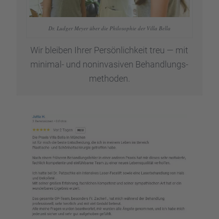
Dr. Ludger Meyer über die Philo­so­phie der Villa Bella
Wir bleiben Ihrer Persön­lich­keit treu — mit
minimal- und nonin­va­si­ven Behand­lungs­
me­tho­den.