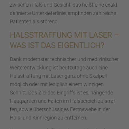
zwischen Hals und Gesicht, das heißt eine exakt
definierte Unter­kie­fer­li­nie, empfin­den zahlrei­che
Patien­ten als störend.
HALSSTRAF­FUNG MIT LASER –
WAS IST DAS EIGENT­LICH?
Dank moderns­ter techni­scher und medizi­ni­scher
Weiter­ent­wick­lung ist heutzu­tage auch eine
Halsstraf­fung mit Laser ganz ohne Skalpell
möglich oder mit ledig­lich einem winzi­gen
Schnitt. Das Ziel des Eingriffs ist es, hängende
Hautpar­tien und Falten im Halsbe­reich zu straf­
fen, sowie überschüs­si­ges Fettge­webe in der
Hals- und Kinnre­gion zu entfer­nen.