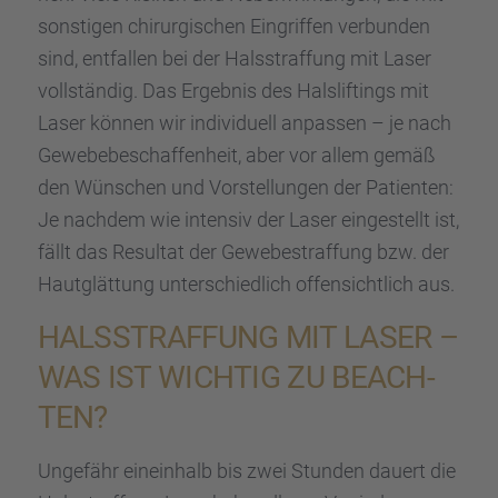
sonsti­gen chirur­gi­schen Eingrif­fen verbun­den
sind, entfal­len bei der Halsstraf­fung mit Laser
vollstän­dig. Das Ergeb­nis des Halslif­tings mit
Laser können wir indivi­du­ell anpas­sen – je nach
Gewebe­be­schaf­fen­heit, aber vor allem gemäß
den Wünschen und Vorstel­lun­gen der Patien­ten:
Je nachdem wie inten­siv der Laser einge­stellt ist,
fällt das Resul­tat der Gewebe­straf­fung bzw. der
Hautglät­tung unter­schied­lich offen­sicht­lich aus.
HALSSTRAF­FUNG MIT LASER –
WAS IST WICHTIG ZU BEACH­
TEN?
Ungefähr einein­halb bis zwei Stunden dauert die