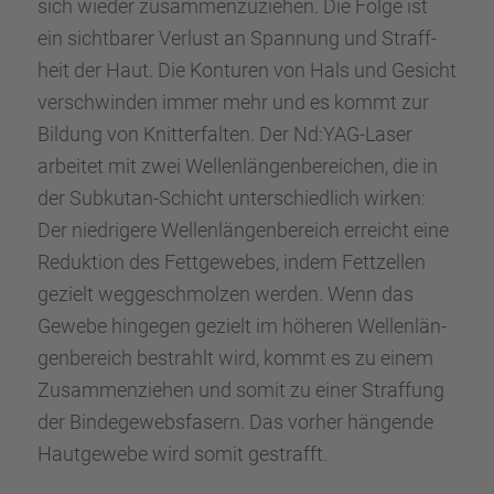
sich wieder zusam­men­zu­zie­hen. Die Folge ist
ein sicht­ba­rer Verlust an Spannung und Straff­
heit der Haut. Die Kontu­ren von Hals und Gesicht
verschwin­den immer mehr und es kommt zur
Bildung von Knitter­fal­ten. Der Nd:YAG-Laser
arbei­tet mit zwei Wellen­län­gen­be­rei­chen, die in
der Subku­tan-Schicht unter­schied­lich wirken:
Der niedri­gere Wellen­län­gen­be­reich erreicht eine
Reduk­tion des Fettge­we­bes, indem Fettzel­len
gezielt wegge­schmol­zen werden. Wenn das
Gewebe hinge­gen gezielt im höheren Wellen­län­
gen­be­reich bestrahlt wird, kommt es zu einem
Zusam­men­zie­hen und somit zu einer Straf­fung
der Binde­ge­webs­fa­sern. Das vorher hängende
Hautge­webe wird somit gestrafft.