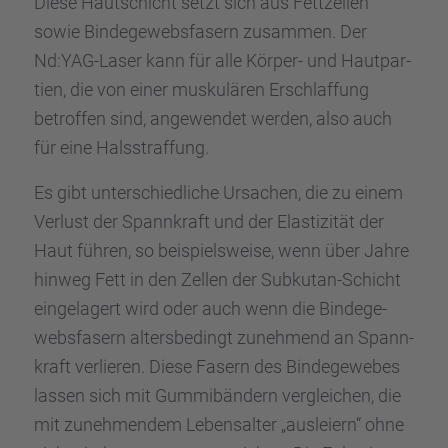
Diese Hautschicht setzt sich aus Fettzel­len
sowie Binde­ge­webs­fa­sern zusam­men. Der
Nd:YAG-Laser kann für alle Körper- und Hautpar­
tien, die von einer musku­lä­ren Erschlaf­fung
betrof­fen sind, angewen­det werden, also auch
für eine Halsstraf­fung.
Es gibt unter­schied­li­che Ursachen, die zu einem
Verlust der Spann­kraft und der Elasti­zi­tät der
Haut führen, so beispiels­weise, wenn über Jahre
hinweg Fett in den Zellen der Subku­tan-Schicht
einge­la­gert wird oder auch wenn die Binde­ge­
webs­fa­sern alters­be­dingt zuneh­mend an Spann­
kraft verlie­ren. Diese Fasern des Binde­ge­we­bes
lassen sich mit Gummi­bän­dern verglei­chen, die
mit zuneh­men­dem Lebens­al­ter „auslei­ern“ ohne