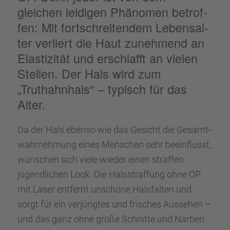
gleichen leidi­gen Phäno­men betrof­
fen: Mit fortschrei­ten­dem Lebens­al­
ter verliert die Haut zuneh­mend an
Elasti­zi­tät und erschlafft an vielen
Stellen. Der Hals wird zum
„Truthahn­hals“ – typisch für das
Alter.
Da der Hals ebenso wie das Gesicht die Gesamt­
wahr­neh­mung eines Menschen sehr beein­flusst,
wünschen sich viele wieder einen straf­fen
jugend­li­chen Look. Die Halsstraf­fung ohne OP
mit Laser entfernt unschöne Halsfal­ten und
sorgt für ein verjüng­tes und frisches Ausse­hen –
und das ganz ohne große Schnitte und Narben.