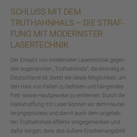
SCHLUSS MIT DEM
TRUTHAHN­HALS – DIE STRAF­
FUNG MIT MODERNS­TER
LASER­TECH­NIK
Der Einsatz von moderns­ter Laser­tech­nik gegen
den sogenann­ten „Truthahn­hals“, die einma­lig in
Deutsch­land ist, bietet die ideale Möglich­keit, um
den Hals von Falten zu befreien und hängen­des
Fett- sowie Hautge­webe zu entfer­nen. Durch die
Halsstraf­fung mit Laser können wir dem Hautal­
te­rungs­pro­zess und damit auch dem ungelieb­
ten Truthahn­hals effek­tiv entge­gen­wir­ken und
dafür sorgen, dass das äußere Erschei­nungs­bild