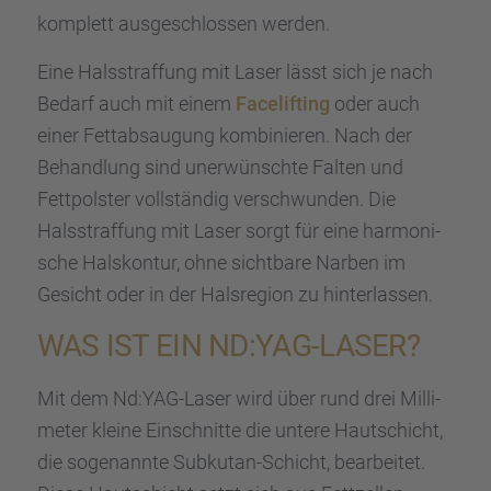
komplett ausge­schlos­sen werden.
Eine Halsstraf­fung mit Laser lässt sich je nach
Bedarf auch mit einem
Facelif­ting
oder auch
einer Fettab­sau­gung kombi­nie­ren. Nach der
Behand­lung sind unerwünschte Falten und
Fettpols­ter vollstän­dig verschwun­den. Die
Halsstraf­fung mit Laser sorgt für eine harmo­ni­
sche Halskon­tur, ohne sicht­bare Narben im
Gesicht oder in der Halsre­gion zu hinter­las­sen.
WAS IST EIN ND:YAG-LASER?
Mit dem Nd:YAG-Laser wird über rund drei Milli­
me­ter kleine Einschnitte die untere Hautschicht,
die sogenannte Subku­tan-Schicht, bearbei­tet.