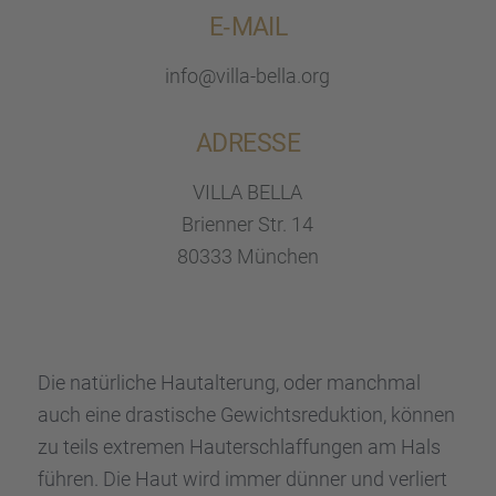
E‑MAIL
info@villa-bella.org
ADRESSE
VILLA BELLA
Brien­ner Str. 14
80333 München
Die natür­li­che Hautal­te­rung, oder manch­mal
auch eine drasti­sche Gewichts­re­duk­tion, können
zu teils extre­men Hauter­schlaf­fun­gen am Hals
führen. Die Haut wird immer dünner und verliert