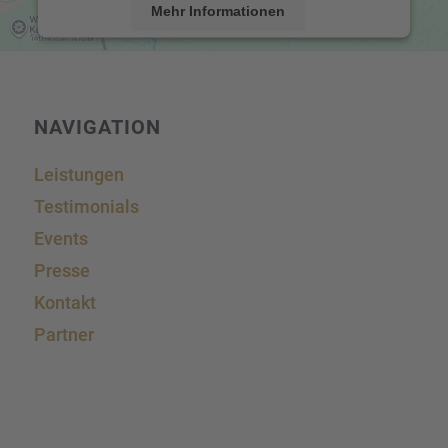
Mehr Informationen
Akzeptieren
powered by
Usercentrics Consent Management
Platform
&
eRecht24
NAVIGA­TION
Leistun­gen
Testi­mo­ni­als
Events
Presse
Kontakt
Partner