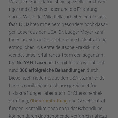
Voraus­set­zung dafür ist ein spezi­el­ler, hochwer­
ti­ger und effek­ti­ver Laser und die Erfah­rung
damit. Wir, in der Villa Bella, arbei­ten bereits seit
fast 10 Jahren mit einem beson­ders hochklas­si­
gen Laser aus den USA. Dr. Ludger Meyer kann
Ihnen so eine äußerst schonende Halsstraf­fung
ermög­li­chen. Als erste deutsche Praxis­kli­nik
wendet unser erfah­re­nes Team den sogenann­
ten
Nd:YAG-Laser
an: Damit führen wir jährlich
rund
300 erfolg­rei­che Behand­lun­gen
durch.
Diese hochmo­derne, aus den USA stammende
Laser­tech­nik eignet sich ausge­zeich­net für
Halsstraf­fun­gen, aber auch für Oberschen­kel­
straf­fung,
Oberarm­straf­fung
und Gesichts­straf­
fun­gen. Kompli­ka­tio­nen nach der Behand­lung
können durch das schonende Verfah­ren nahezu