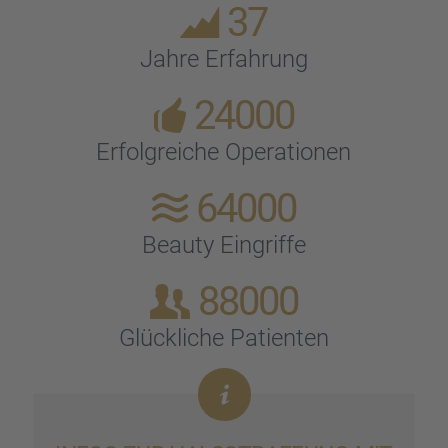
37
Jahre Erfah­rung
24000
Erfolg­rei­che Opera­tio­nen
64000
Beauty Eingriffe
88000
Glück­li­che Patien­ten