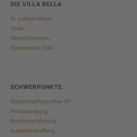
DIE VILLA BELLA
Dr. Ludger Meyer
Team
Räumlich­kei­ten
Koope­ra­tion TUM
SCHWER­PUNKTE
Körper­straf­fung ohne OP
Fettab­sau­gung
Brust­ver­grö­ße­rung
Augen­lid­s­traf­fung