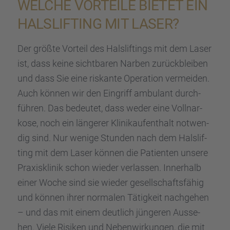
WELCHE VORTEILE BIETET EIN
HALSLIF­TING MIT LASER?
Der größte Vorteil des Halslif­tings mit dem Laser
ist, dass keine sicht­ba­ren Narben zurück­blei­ben
und dass Sie eine riskante Opera­tion vermei­den.
Auch können wir den Eingriff ambulant durch­
füh­ren. Das bedeu­tet, dass weder eine Vollnar­
kose, noch ein länge­rer Klinik­auf­ent­halt notwen­
dig sind. Nur wenige Stunden nach dem Halslif­
ting mit dem Laser können die Patien­ten unsere
Praxis­kli­nik schon wieder verlas­sen. Inner­halb
einer Woche sind sie wieder gesell­schafts­fä­hig
und können ihrer norma­len Tätig­keit nachge­hen
– und das mit einem deutlich jünge­ren Ausse­
hen. Viele Risiken und Neben­wir­kun­gen, die mit