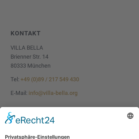
KONTAKT
VILLA BELLA
Brien­ner Str. 14
80333 München
Tel:
+49 (0)89 / 217 549 430
E‑Mail:
info@villa-bella.org
ÖFFNUNGS­ZEI­TEN