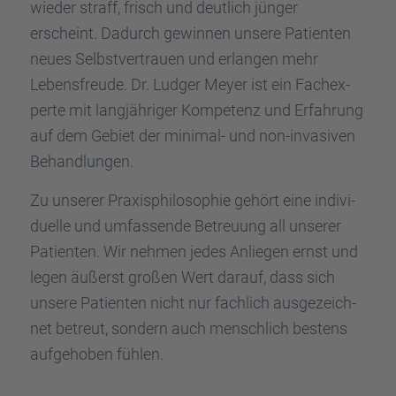
wieder straff, frisch und deutlich jünger
erscheint. Dadurch gewin­nen unsere Patien­ten
neues Selbst­ver­trauen und erlan­gen mehr
Lebens­freude. Dr. Ludger Meyer ist ein Fachex­
perte mit langjäh­ri­ger Kompe­tenz und Erfah­rung
auf dem Gebiet der minimal- und non-invasi­ven
Behand­lun­gen.
Zu unserer Praxis­phi­lo­so­phie gehört eine indivi­
du­elle und umfas­sende Betreu­ung all unserer
Patien­ten. Wir nehmen jedes Anlie­gen ernst und
legen äußerst großen Wert darauf, dass sich
unsere Patien­ten nicht nur fachlich ausge­zeich­
net betreut, sondern auch mensch­lich bestens
aufge­ho­ben fühlen.