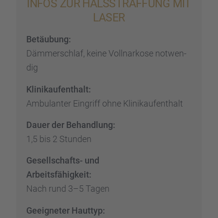
INFOS ZUR HALSSTRAF­FUNG MIT
LASER
Betäu­bung:
Dämmer­schlaf, keine Vollnar­kose notwen­
dig
Klinik­auf­ent­halt:
Ambulan­ter Eingriff ohne Klinik­auf­ent­halt
Dauer der Behand­lung:
1,5 bis 2 Stunden
Gesell­schafts- und
Arbeits­fä­hig­keit:
Nach rund 3–5 Tagen
Geeig­ne­ter Hauttyp: