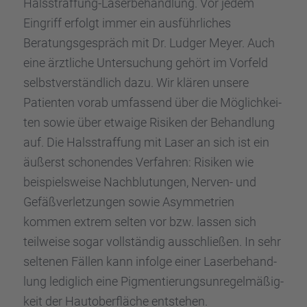
Halsstraf­fung-Laser­be­hand­lung. Vor jedem
Eingriff erfolgt immer ein ausführ­li­ches
Beratungs­ge­spräch mit Dr. Ludger Meyer. Auch
eine ärztli­che Unter­su­chung gehört im Vorfeld
selbst­ver­ständ­lich dazu. Wir klären unsere
Patien­ten vorab umfas­send über die Möglich­kei­
ten sowie über etwaige Risiken der Behand­lung
auf. Die Halsstraf­fung mit Laser an sich ist ein
äußerst schonen­des Verfah­ren: Risiken wie
beispiels­weise Nachblu­tun­gen, Nerven- und
Gefäß­ver­let­zun­gen sowie Asymme­trien
kommen extrem selten vor bzw. lassen sich
teilweise sogar vollstän­dig ausschlie­ßen. In sehr
selte­nen Fällen kann infolge einer Laser­be­hand­
lung ledig­lich eine Pigmen­tie­rungs­un­re­gel­mä­ßig­
keit der Hautober­flä­che entste­hen.