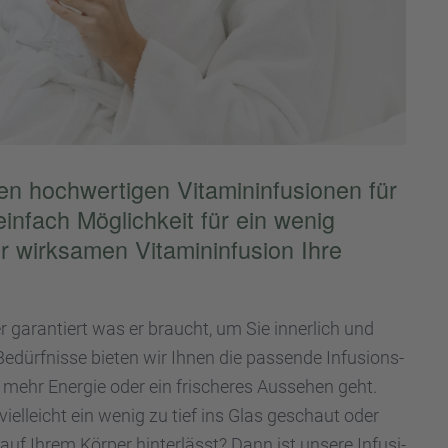
en hochwer­ti­gen Vitamin­in­fu­sio­nen für
einfach Möglich­keit für ein wenig
 wirksa­men Vitamin­in­fu­sion Ihre
 garan­tiert was er braucht, um Sie inner­lich und
en Bedürf­nisse bieten wir Ihnen die passende Infusi­ons­
 mehr Energie oder ein frische­res Ausse­hen geht.
ielleicht ein wenig zu tief ins Glas geschaut oder
 auf Ihrem Körper hinter­lässt? Dann ist unsere Infusi­