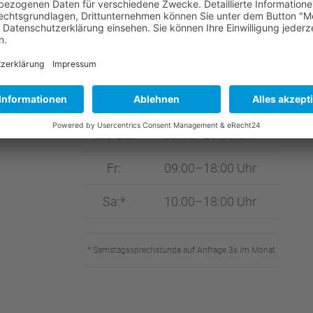
Immun­boos­ter
ÖFFNUNGS­ZEI­TEN
Mo-Do:
09:00–20:00 Uhr
Fr:
09:00–18:00 Uhr
Sa:*
10:00–18:00 Uhr
* Samstags­sprech­stunde auf Anfrage 3x im Monat