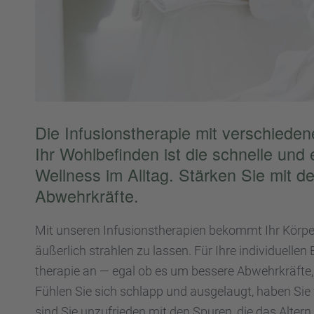
Die Infusi­ons­the­ra­pie mit verschie­de­n
Ihr Wohlbe­fin­den ist die schnelle und 
Wellness im Alltag. Stärken Sie mit der
Abwehr­kräfte.
Mit unseren Infusi­ons­the­ra­pien bekommt Ihr Körper
äußer­lich strah­len zu lassen. Für Ihre indivi­du­el­l
the­ra­pie an — egal ob es um bessere Abwehr­kräfte,
Fühlen Sie sich schlapp und ausge­laugt, haben Sie v
sind Sie unzufrie­den mit den Spuren, die das Altern