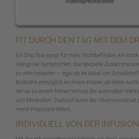
Video­sprech­stunde
!
FIT DURCH DEN TAG MIT DEM DRI
Ein Drip Spa sorgt für mehr Wohlbe­fin­den, ein star
Hango­ver-Sympto­men. Die spezi­elle Zusam­men­stel­
zu sehr belas­ten — egal ob es dabei um Schad­stoffe 
Blutbahn ermög­lich es Ihrem Körper, all diese wic
der es zu einem hohen Verlust der wertvol­len Nährs
und Minera­lien. Dadurch kann der Vitamin­cock­tail de
mene Präpa­rate liefern.
INDIVI­DU­ELL VON DER INFUSI­ONS
Mit der Infusi­ons­the­ra­pie können wir Ihre Leistungs