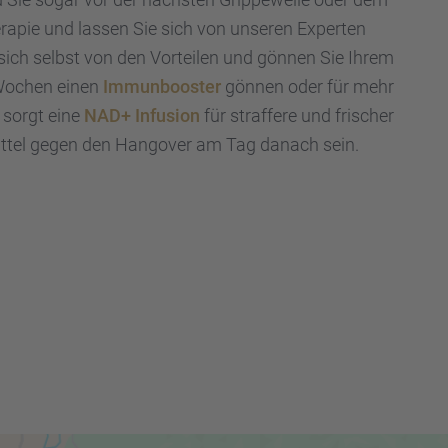
ra­pie und lassen Sie sich von unseren Exper­ten
ie sich selbst von den Vortei­len und gönnen Sie Ihrem
3 Wochen einen
Immun­boos­ter
gönnen oder für mehr
 sorgt eine
NAD+ Infusion
für straf­fere und frischer
ttel gegen den Hango­ver am Tag danach sein.