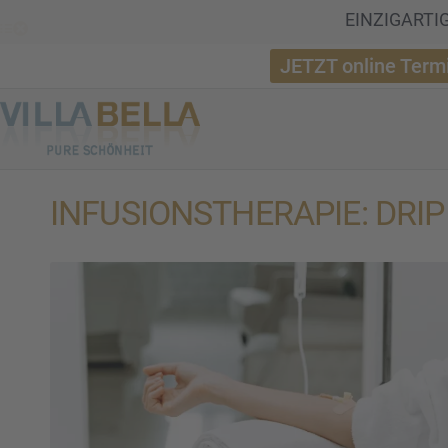
EINZIGARTIGE
JETZT online Term
INFUSI­ONS­THE­RA­PIE: D