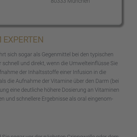
80333 München
M EXPER­TEN
rt sich sogar als Gegen­mit­tel bei den typischen
 schnell und direkt, wenn die Umwelt­ein­flüsse Sie
fnahme der Inhalts­stoffe einer Infusion in die
s als die Aufnahme der Vitamine über den Darm (bei
ung eine deutli­che höhere Dosie­rung an Vitami­nen
ten und schnel­lere Ergeb­nisse als oral einge­nom­
 und Sie sogar vor der nächs­ten Grippe­welle oder dem