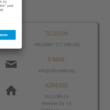
TELEFON
+49 (0)89 / 217 549 430
E‑MAIL
info@villa-bella.org
ADRESSE
VILLA BELLA
Brien­ner Str. 14