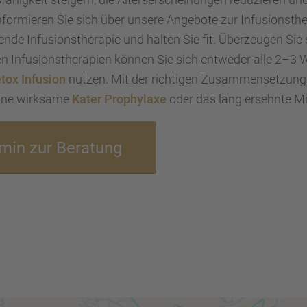
­mie­ren Sie sich über unsere Angebote zur Infusi­ons­the­
sende Infusi­ons­the­ra­pie und halten Sie fit. Überzeu­gen S
n Infusi­ons­the­ra­pien können Sie sich entwe­der alle 2–
tox Infusion
nutzen. Mit der richti­gen Zusam­men­set­zung
 eine wirksame
Kater Prophy­laxe
oder das lang ersehnte Mi
ermin zur Beratung