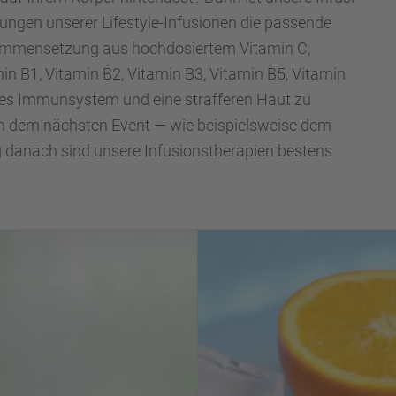
zun­gen unserer Lifestyle-Infusio­nen die passende
am­men­set­zung aus hochdo­sier­tem Vitamin C,
in B1, Vitamin B2, Vitamin B3, Vitamin B5, Vitamin
res Immun­sys­tem und eine straf­fe­ren Haut zu
h dem nächs­ten Event — wie beispiels­weise dem
danach sind unsere Infusi­ons­the­ra­pien bestens