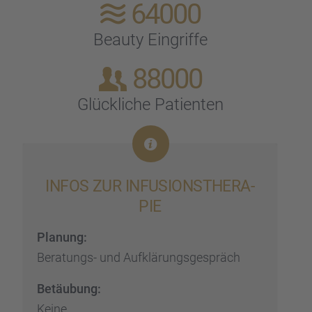
64000
Beauty Eingriffe
88000
Glück­li­che Patien­ten
INFOS ZUR INFUSI­ONS­THE­RA­
PIE
Planung:
Beratungs- und Aufklä­rungs­ge­spräch
Betäu­bung:
Keine