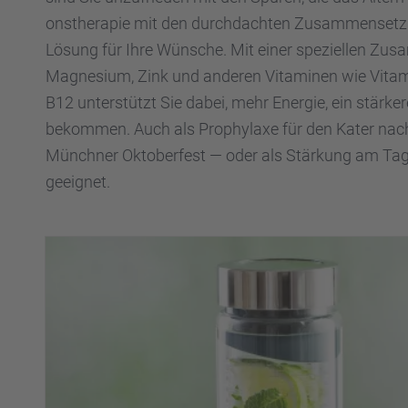
ons­the­ra­pie mit den durch­dach­ten Zusam­men­set­
Lösung für Ihre Wünsche. Mit einer spezi­el­len Zus
Magne­sium, Zink und anderen Vitami­nen wie Vitam
B12 unter­stützt Sie dabei, mehr Energie, ein stärke­
bekom­men. Auch als Prophy­laxe für den Kater nac
Münch­ner Oktober­fest — oder als Stärkung am Tag 
geeig­net.