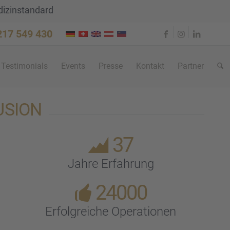
dizinstandard
 217 549 430
Testi­mo­ni­als
Events
Presse
Kontakt
Partner
FUSION
37
Jahre Erfah­rung
24000
Erfolg­rei­che Opera­tio­nen