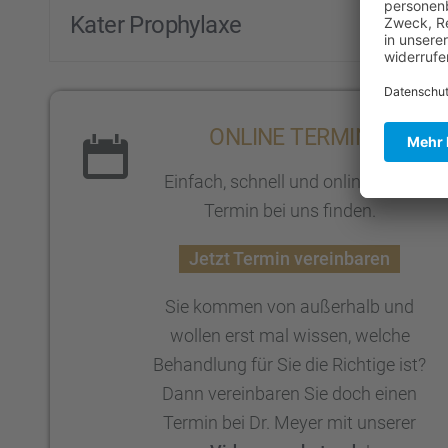
Kater Prophy­laxe
ONLINE TERMIN
Einfach, schnell und online einen
Termin bei uns finden.
Jetzt Termin verein­ba­ren
Sie kommen von außer­halb und
wollen erst mal wissen, welche
Behand­lung für Sie die Richtige ist?
Dann verein­ba­ren Sie doch einen
Termin bei Dr. Meyer mit unserer