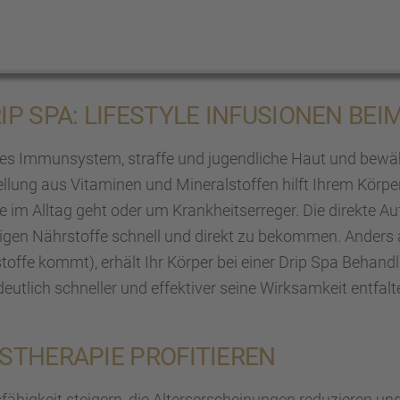
P SPA: LIFESTYLE INFUSIO­NEN BEI
kes Immun­sys­tem, straffe und jugend­li­che Haut und bewäh
lung aus Vitami­nen und Mineral­stof­fen hilft Ihrem Körper
im Alltag geht oder um Krank­heits­er­re­ger. Die direkte Au
hti­gen Nährstoffe schnell und direkt zu bekom­men. Ander
toffe kommt), erhält Ihr Körper bei einer Drip Spa Behand­l
utlich schnel­ler und effek­ti­ver seine Wirksam­keit entfal­
­THE­RA­PIE PROFI­TIE­REN
­fä­hig­keit steigern, die Alters­er­schei­nun­gen reduzie­ren