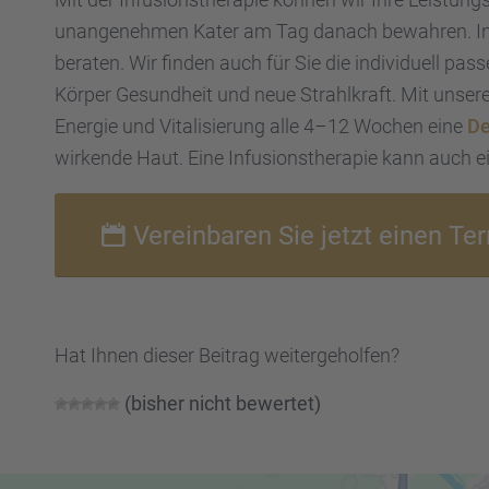
unange­neh­men Kater am Tag danach bewah­ren. Infor
beraten. Wir finden auch für Sie die indivi­du­ell pas
Körper Gesund­heit und neue Strahl­kraft. Mit unsere
Energie und Vitali­sie­rung alle 4–12 Wochen eine
De
wirkende Haut. Eine Infusi­ons­the­ra­pie kann auch
Verein­ba­ren Sie jetzt einen T
Hat Ihnen dieser Beitrag weiter­ge­hol­fen?
(bisher nicht bewer­tet)