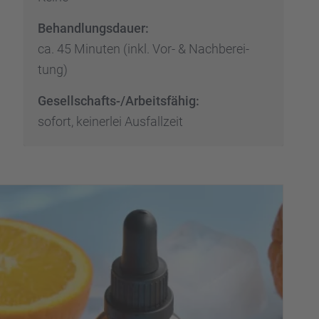
Behand­lungs­dauer:
ca. 45 Minuten (inkl. Vor- & Nachbe­rei­
tung)
Gesell­schafts-/Arbeits­fä­hig:
sofort, keiner­lei Ausfall­zeit