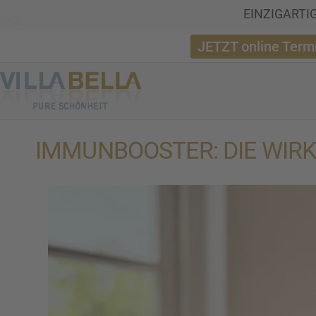
EINZIGARTIGE
JETZT online Term
IMMUN­BOOS­TER: DIE WIR