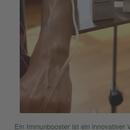
Ein Immun­boos­ter ist ein innova­ti­ver