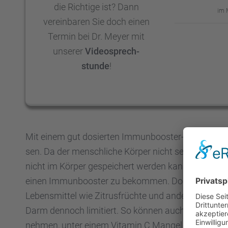
die Richtige ist? Dann
im 
verein­ba­ren Sie doch einen
Termin bei Dr. Meyer mit
unserer
Video­sprech­
stunde
!
Mit einem gut dosier­ten Immun­boos­ter-Cocktail k
sen. Da der mensch­li­che Körper nicht selbst in der 
nicht im Körper gespei­chert werden kann, müssen
einen Immun­boos­ter zu bekom­men. Doch auch wen
Lebens­mit­tel wie Zitrus­früchte und anderes Gemü
Darm dennoch limitiert. So können auch Menschen, d
nehmen, unter einem Vitamin C Mangel leiden. Das 