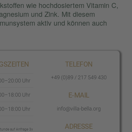
kstof­fen wie hochdo­sier­tem Vitamin C,
agne­sium und Zink. Mit diesem
Immun­sys­tem aktiv und können auch
S­ZEI­TEN
TELEFON
+49 (0)89 / 217 549 430
00–20:00 Uhr
E‑MAIL
00–18:00 Uhr
info@villa-bella.org
00–18:00 Uhr
ADRESSE
stunde auf Anfrage 3x