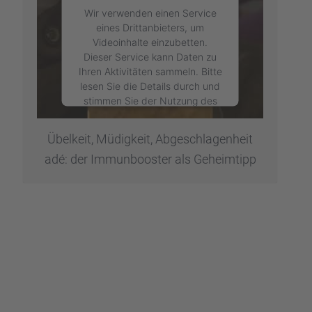
Wir verwenden einen Service
eines Drittanbieters, um
Videoinhalte einzubetten.
Dieser Service kann Daten zu
Ihren Aktivitäten sammeln. Bitte
lesen Sie die Details durch und
stimmen Sie der Nutzung des
Service zu, um dieses Video
anzusehen.
Übelkeit, Müdig­keit, Abgeschla­gen­heit
adé: der Immun­boos­ter als Geheim­tipp
Mehr Informationen
Akzeptieren
powered by
Usercentrics
Consent Management Platform
&
eRecht24