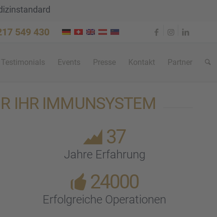
dizinstandard
 217 549 430
Testi­mo­ni­als
Events
Presse
Kontakt
Partner
ÜR IHR IMMUN­SYS­TEM
37
Jahre Erfah­rung
24000
Erfolg­rei­che Opera­tio­nen