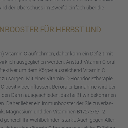
ird der Überschuss im Zweifel einfach über die
N­BOOS­TER FÜR HERBST UND
 Vitamin C aufneh­men, daher kann ein Defizit mit
wirklich ausge­gli­chen werden. Anstatt Vitamin C oral
effek­ti­ver um dem Körper ausrei­chend Vitamin C
zu sorgen. Mit einer Vitamin-C-Hochdo­sis­the­ra­pie
 positiv beein­flus­sen. Bei oraler Einnahme wird bei
r den Darm ausge­schie­den, das heißt wir bekom­men
. Daher lieber ein Immun­boos­ter der Sie zuver­läs­
ink, Magne­sium und den Vitami­nen B1/2/3/5/12
generell Ihr Wohlbe­fin­den stärkt. Auch gegen Aller­