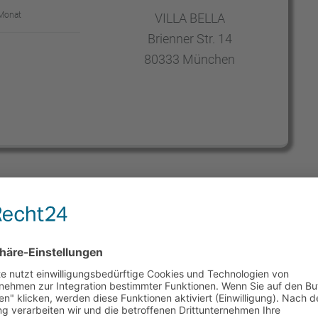
Monat
VILLA BELLA
Brien­ner Str. 14
80333 München
önnen Sie Ihrem Körper einen großen Dienst erwei­
Lage ist, Vitamin C herzu­stel­len und dieses auch
 wir es durch unsere Nahrung zu uns nehmen, um
n wir versu­chen, große Mengen an Vitamin C über
se zu konsu­mie­ren, ist die Aufnahme durch den
ie vermeint­lich ausrei­chend Vitamin C zu sich
Ergeb­nis: mit einem Vitamin C Mangel sind wir