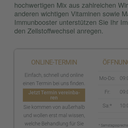
hochwer­ti­gen Mix aus zahlrei­chen Wir
anderen wichti­gen Vitami­nen sowie M
Immun­boos­ter unter­stüt­zen Sie Ihr 
den Zellstoff­wech­sel anregen.
ONLINE-TERMIN
ÖFFNUNG
Einfach, schnell und online
Mo-Do:
09:
einen Termin bei uns finden.
Fr:
09:
Jetzt Termin verein­ba­
ren
Sa:*
10:
Sie kommen von außer­halb
und wollen erst mal wissen,
welche Behand­lung für Sie
* Samstags­sprech­