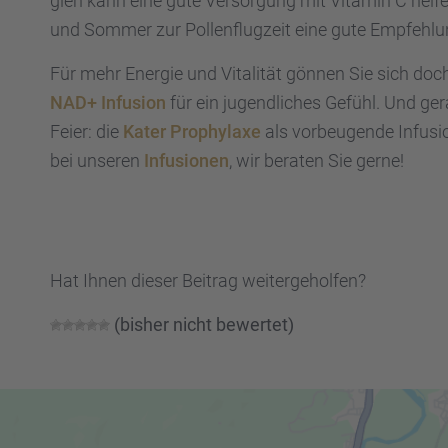
gien kann eine gute Versor­gung mit Vitamin C helfe
und Sommer zur Pollen­flug­zeit eine gute Empfeh­lu
Für mehr Energie und Vitali­tät gönnen Sie sich do
NAD+ Infusion
für ein jugend­li­ches Gefühl. Und g
Feier: die
Kater Prophy­laxe
als vorbeu­gende Infusi
bei unseren
Infusio­nen
, wir beraten Sie gerne!
Hat Ihnen dieser Beitrag weiter­ge­hol­fen?
(bisher nicht bewer­tet)