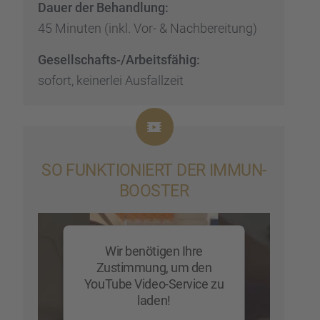
Dauer der Behand­lung:
45 Minuten (inkl. Vor- & Nachbe­rei­tung)
Gesell­schafts-/Arbeits­fä­hig:
sofort, keiner­lei Ausfall­zeit
SO FUNKTIO­NIERT DER IMMUN­
BOOSTER
Wir benötigen Ihre
Zustimmung, um den
YouTube Video-Service zu
laden!