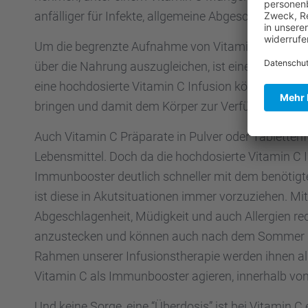
anfäl­li­ger für Infekte, allge­meine Abgeschla­gen­heit 
Um die begrenzte Aufnahme von Vitamin C und ander
über die Nahrung auszu­glei­chen, ist eine hochdo­s
eine hochdo­sierte Vitamin C Infusion können wir vie
bringen und damit dem Körper zur Verfü­gung stell
Auch Vitamin C Präpa­rate in Pulver oder Tablet­ten­
Lebens­mit­tel. Doch da die hochdo­sierte Vitamin C 
Immun­boos­ter deutlich schnel­ler mit dem benötig­t
ist diese in Akutsi­tua­tio­nen immer vorzu­zie­hen. M
Abgeschla­gen­heit, Müdig­keit und auch Aller­gien re
anzuste­cken und können auch nach dem Sommer sorg
Rahmen unserer Infusi­ons­the­ra­pie werden ihnen al
Vitamin C als Immun­boos­ter agieren, inner­halb von
Und keine Sorge, eine “Überdo­sis” ist bei Vitamin C 