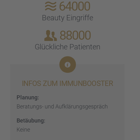
64000
Beauty Eingriffe
88000
Glück­li­che Patien­ten
INFOS ZUM IMMUN­BOOS­TER
Planung:
Beratungs- und Aufklä­rungs­ge­spräch
Betäu­bung:
Keine