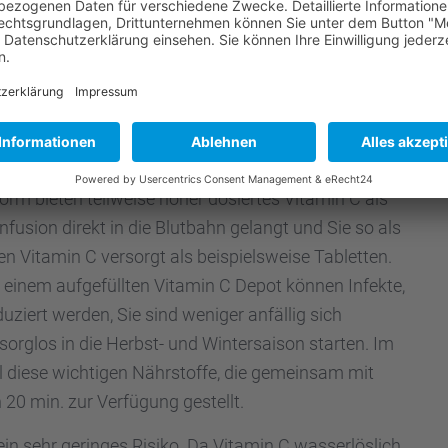
und Aller­gien.
en wichti­gen Vitami­nen und Spuren­ele­men­ten
ierte Vitamin C Infusion die optimale Lösung. Durch
l höhere Vitamin C Konzen­tra­tio­nen direkt ins Blut
en, als es über die Darmauf­nahme möglich wäre.
form bieten teilweise höher dosier­tes Vitamin C als
Infusion direkt in die Blutbahn gelangt und Sie so als
en Vitamin C versorgt als beispiels­weise Tablet­ten.
it einem aufge­füll­ten Vitamin C Depot können Infekte,
duziert werden, Sie sind weniger anfäl­lig sich
los in die Herbst- und Winter­sai­son starten. Im
l diese wichti­gen Nährstoffe, die gemein­sam mit
 20 min. zur Verfü­gung gestellt.
ein sehr gerin­ges Risiko. Da Vitamin C wasser­lös­lich