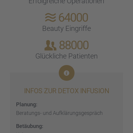
Erfolg­rei­che Opera­tio­nen
64000
Beauty Eingriffe
88000
Glück­li­che Patien­ten
INFOS ZUR DETOX INFUSION
Planung:
Beratungs- und Aufklä­rungs­ge­spräch
Betäu­bung: