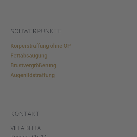
SCHWER­PUNKTE
Körper­straf­fung ohne OP
Fettab­sau­gung
Brust­ver­grö­ße­rung
Augen­lid­s­traf­fung
KONTAKT
VILLA BELLA
Brien­ner Str. 14