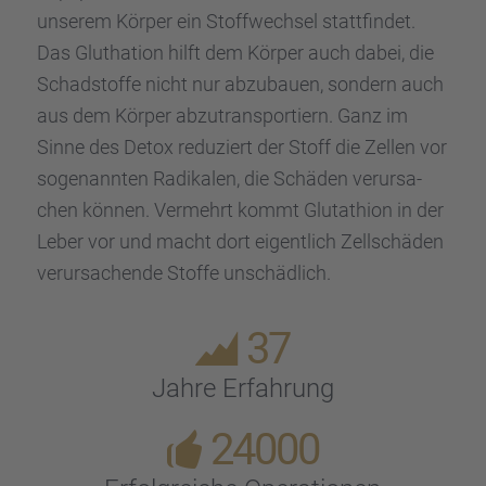
unserem Körper ein Stoff­wech­sel statt­fin­det.
Das Glutha­tion hilft dem Körper auch dabei, die
Schad­stoffe nicht nur abzubauen, sondern auch
aus dem Körper abzutrans­por­ti­ern. Ganz im
Sinne des Detox reduziert der Stoff die Zellen vor
sogenann­ten Radika­len, die Schäden verur­sa­
chen können. Vermehrt kommt Glutat­hion in der
Leber vor und macht dort eigent­lich Zellschä­den
verur­sa­chende Stoffe unschäd­lich.
37
Jahre Erfah­rung
24000