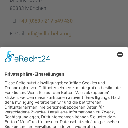
80333 München
Tel:
+49 (0)89 / 217 549 430
E‑Mail:
info@villa-bella.org
ÖFFNUNGS­ZEI­TEN
Mo-Do: 09:00 — 20:00 Uhr
Fr: 09:00 — 18:00 Uhr
Sa*: 10:00 — 18:00 Uhr
*
auf Anfrage 3x im Monat