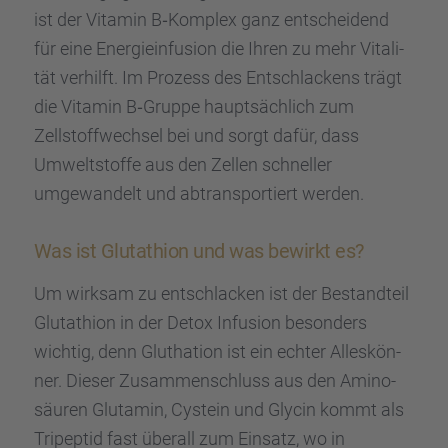
ist der Vitamin B‑Komplex ganz entschei­dend
für eine Energie­in­fu­sion die Ihren zu mehr Vitali­
tät verhilft. Im Prozess des Entschla­ckens trägt
die Vitamin B‑Gruppe haupt­säch­lich zum
Zellstoff­wech­sel bei und sorgt dafür, dass
Umwelt­stoffe aus den Zellen schnel­ler
umgewan­delt und abtrans­por­tiert werden.
Was ist Glutat­hion und was bewirkt es?
Um wirksam zu entschla­cken ist der Bestand­teil
Glutat­hion in der Detox Infusion beson­ders
wichtig, denn Glutha­tion ist ein echter Alles­kön­
ner. Dieser Zusam­men­schluss aus den Amino­
säu­ren Glutamin, Cystein und Glycin kommt als
Tripep­tid fast überall zum Einsatz, wo in