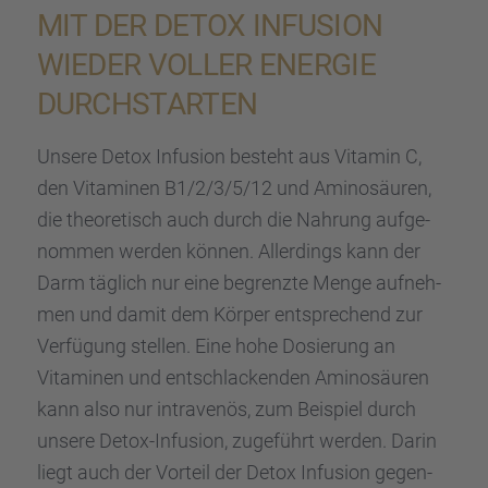
MIT DER DETOX INFUSION
WIEDER VOLLER ENERGIE
DURCH­STAR­TEN
Unsere Detox Infusion besteht aus Vitamin C,
den Vitami­nen B1/2/3/5/12 und Amino­säu­ren,
die theore­tisch auch durch die Nahrung aufge­
nom­men werden können. Aller­dings kann der
Darm täglich nur eine begrenzte Menge aufneh­
men und damit dem Körper entspre­chend zur
Verfü­gung stellen. Eine hohe Dosie­rung an
Vitami­nen und entschla­cken­den Amino­säu­ren
kann also nur intra­ve­nös, zum Beispiel durch
unsere Detox-Infusion, zugeführt werden. Darin
liegt auch der Vorteil der Detox Infusion gegen­