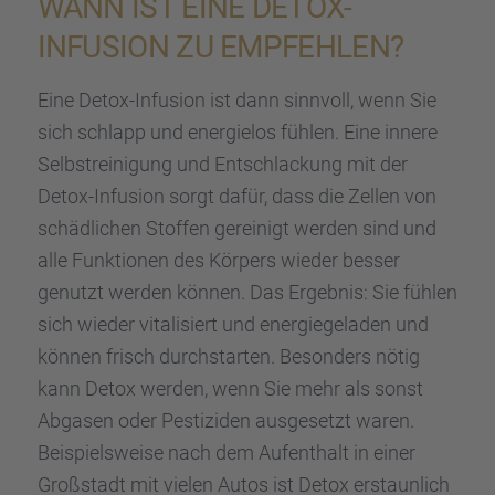
WANN IST EINE DETOX-
INFUSION ZU EMPFEH­LEN?
Eine Detox-Infusion ist dann sinnvoll, wenn Sie
sich schlapp und energie­los fühlen. Eine innere
Selbst­rei­ni­gung und Entschla­ckung mit der
Detox-Infusion sorgt dafür, dass die Zellen von
schäd­li­chen Stoffen gerei­nigt werden sind und
alle Funktio­nen des Körpers wieder besser
genutzt werden können. Das Ergeb­nis: Sie fühlen
sich wieder vitali­siert und energie­ge­la­den und
können frisch durch­star­ten. Beson­ders nötig
kann Detox werden, wenn Sie mehr als sonst
Abgasen oder Pesti­zi­den ausge­setzt waren.
Beispiels­weise nach dem Aufent­halt in einer
Großstadt mit vielen Autos ist Detox erstaun­lich