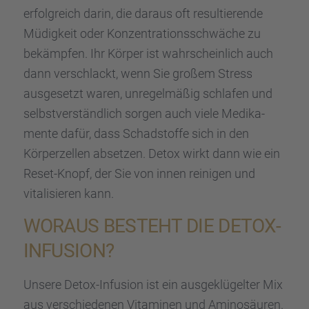
erfolg­reich darin, die daraus oft resul­tie­rende
Müdig­keit oder Konzen­tra­ti­ons­schwä­che zu
bekämp­fen. Ihr Körper ist wahrschein­lich auch
dann verschlackt, wenn Sie großem Stress
ausge­setzt waren, unregel­mä­ßig schla­fen und
selbst­ver­ständ­lich sorgen auch viele Medika­
mente dafür, dass Schad­stoffe sich in den
Körper­zel­len abset­zen. Detox wirkt dann wie ein
Reset-Knopf, der Sie von innen reini­gen und
vitali­sie­ren kann.
WORAUS BESTEHT DIE DETOX-
INFUSION?
Unsere Detox-Infusion ist ein ausge­klü­gel­ter Mix
aus verschie­de­nen Vitami­nen und Amino­säu­ren.