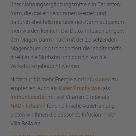
über Nahrungs­er­gän­zungs­mit­teln in Tablet­ten­
form, die oral einge­nom­men werden und
dadurch ebenfalls nur über den Darm aufge­nom­
men werden können. Die Detox Infusion umgeht
den Magen-Darm-Trakt mit der zerset­zen­den
Magen­säure und trans­por­tiert die Inhalts­stoffe
direkt in die Blutbahn und dorthin, wo die
Wirkstoffe gebraucht werden.
Nicht nur für mehr Energie sind
Infusio­nen
zu
empfeh­len, auch als
Kater Prophy­laxe
, als
Immun­boos­ter
mit viel Vitamin C oder als
NAD+ Infusion
für eine frische Ausstrah­lung
bieten wir Ihnen die passende Infusion in der
Villa Bella an.