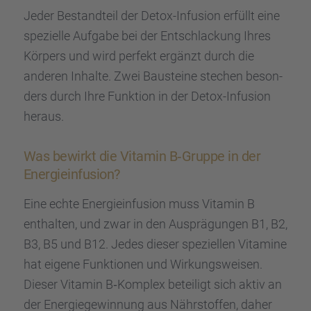
Jeder Bestand­teil der Detox-Infusion erfüllt eine
spezi­elle Aufgabe bei der Entschla­ckung Ihres
Körpers und wird perfekt ergänzt durch die
anderen Inhalte. Zwei Bausteine stechen beson­
ders durch Ihre Funktion in der Detox-Infusion
heraus.
Was bewirkt die Vitamin B‑Gruppe in der
Energie­in­fu­sion?
Eine echte Energie­in­fu­sion muss Vitamin B
enthal­ten, und zwar in den Ausprä­gun­gen B1, B2,
B3, B5 und B12. Jedes dieser spezi­el­len Vitamine
hat eigene Funktio­nen und Wirkungs­wei­sen.
Dieser Vitamin B‑Komplex betei­ligt sich aktiv an
der Energie­ge­win­nung aus Nährstof­fen, daher