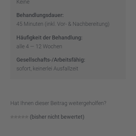
Keine
Behand­lungs­dauer:
45 Minuten (inkl. Vor- & Nachbe­rei­tung)
Häufig­keit der Behand­lung:
alle 4 — 12 Wochen
Gesell­schafts-/Arbeits­fä­hig:
sofort, keiner­lei Ausfall­zeit
Hat Ihnen dieser Beitrag weiter­ge­hol­fen?
(bisher nicht bewer­tet)