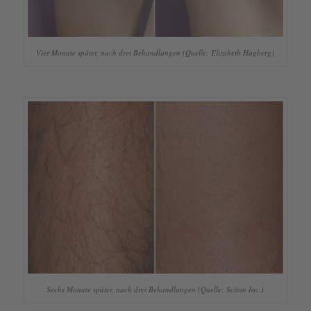
Vier Monate später, nach drei Behand­lun­gen (Quelle: Eliza­beth Hagberg)
Sechs Monate später, nach drei Behand­lun­gen (Quelle: Sciton Inc.)