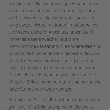
der. Die Folge: Nach nur wenigen Behand­lun­gen
(meist reichen drei bis fünf – das ist die Hälfte
wie bei einigen auf die dauer­hafte Haarent­fer­
nung spezia­li­sier­ten Insti­tu­ten) im Abstand von
vier Wochen. Und im Anschluss haben Sie für
immer eine seiden­wei­che Haut, ohne
unerwünschte Behaa­rung. Alle Körper­areale sind
grund­sätz­lich behan­del­bar – die Beine, die Arme,
unter den Achseln, die Bikini­zone, der Intim­be­
reich, der Rücken, der Bauch und natür­lich das
Gesicht. Für die Behand­lung ist keine Narkose
nötig, der Zeitauf­wand beträgt meistens nur eine
halbe Stunde oder sogar weniger.
Kombi­nie­ren Sie jetzt Ihre Schön­heits­be­hand­lun­
gen in der Villa Bella und sprechen Sie uns auf