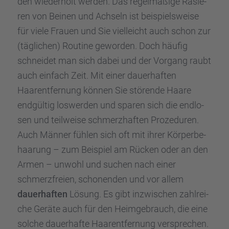
den wieder­holt werden. Das regel­mä­ßige Rasie­
ren von Beinen und Achseln ist beispiels­weise
für viele Frauen und Sie vielleicht auch schon zur
(tägli­chen) Routine gewor­den. Doch häufig
schnei­det man sich dabei und der Vorgang raubt
auch einfach Zeit. Mit einer dauer­haf­ten
Haarent­fer­nung können Sie störende Haare
endgül­tig loswer­den und sparen sich die endlo­
sen und teilweise schmerz­haf­ten Proze­du­ren.
Auch Männer fühlen sich oft mit ihrer Körper­be­
haa­rung – zum Beispiel am Rücken oder an den
Armen – unwohl und suchen nach einer
schmerz­freien, schonen­den und vor allem
dauer­haf­ten
Lösung. Es gibt inzwi­schen zahlrei­
che Geräte auch für den Heimge­brauch, die eine
solche dauer­hafte Haarent­fer­nung verspre­chen.