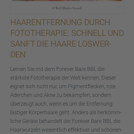
© Wolf Heider-Sawall
HAARENT­FER­NUNG DURCH
FOTOTHE­RA­PIE: SCHNELL UND
SANFT DIE HAARE LOSWER­
DEN
Lernen Sie mit dem Forever Bare BBL die
stärkste Fotothe­ra­pie der Welt kennen. Dieser
eignet sich nicht nur, um Pigment­fle­cken, rote
Äderchen und Akne zu bekämp­fen, sondern
überzeugt auch, wenn es um die Entfer­nung
lästi­ger Körper­haare geht. Anders als herkömm­
li­che Geräte behan­delt der Forever Bare BBL die
Haarwur­zeln wesent­lich effek­ti­ver und schonen­