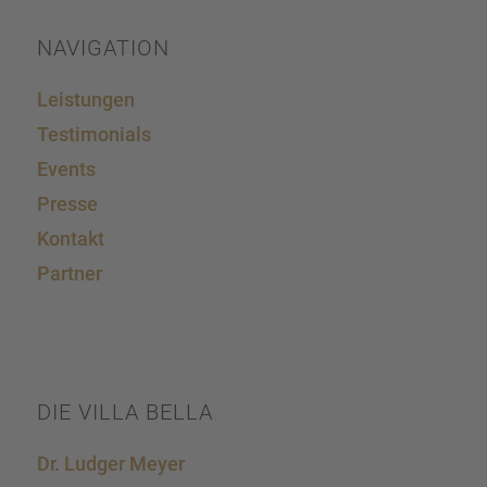
powered by
Usercentrics Consent Management
Platform
&
eRecht24
NAVIGA­TION
Leistun­gen
Testi­mo­ni­als
Events
Presse
Kontakt
Partner
DIE VILLA BELLA
Dr. Ludger Meyer