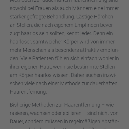
sowohl bei Frauen als auch Männern eine immer
stärker gefragte Behand­lung. Lästige Härchen
an Stellen, die nach eigenem Empfin­den bevor­
zugt haarlos sein sollten, kennt jeder. Denn ein
haarlo­ser, samtwei­cher Körper wird von immer
mehr Menschen als beson­ders attrak­tiv empfun­
den. Viele Patien­ten fühlen sich einfach wohler in
ihrer eigenen Haut, wenn sie bestimmte Stellen
am Körper haarlos wissen. Daher suchen inzwi­
schen viele nach einer Methode zur dauer­haf­ten
Haarent­fer­nung.
Bishe­rige Metho­den zur Haarent­fer­nung – wie
rasie­ren, wachsen oder epilie­ren – sind nicht von
Dauer, sondern müssen in regel­mä­ßi­gen Abstän­