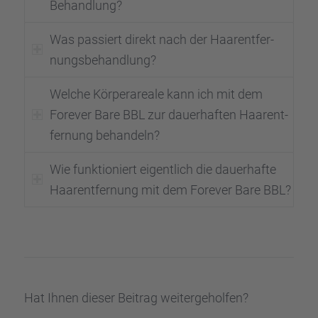
Behand­lung?
Was passiert direkt nach der Haarent­fer­
nungs­be­hand­lung?
Welche Körper­areale kann ich mit dem
Forever Bare BBL zur dauer­haf­ten Haarent­
fer­nung behan­deln?
Wie funktio­niert eigent­lich die dauer­hafte
Haarent­fer­nung mit dem Forever Bare BBL?
Hat Ihnen dieser Beitrag weiter­ge­hol­fen?