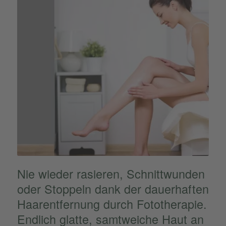
Nie wieder rasie­ren, Schnitt­wun­den
oder Stoppeln dank der dauer­haf­ten
Haarent­fer­nung durch Fotothe­ra­pie.
Endlich glatte, samtwei­che Haut an