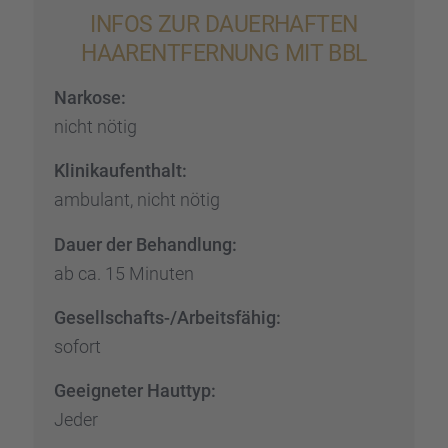
INFOS ZUR DAUER­HAF­TEN
HAARENT­FER­NUNG MIT BBL
Narkose:
nicht nötig
Klinik­auf­ent­halt:
ambulant, nicht nötig
Dauer der Behand­lung:
ab ca. 15 Minuten
Gesell­schafts-/Arbeits­fä­hig:
sofort
Geeig­ne­ter Hauttyp:
Jeder