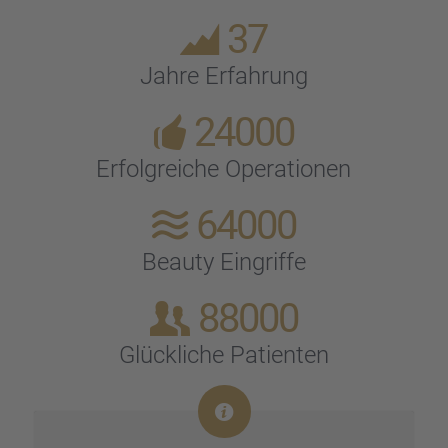
37
Jahre Erfah­rung
24000
Erfolg­rei­che Opera­tio­nen
64000
Beauty Eingriffe
88000
Glück­li­che Patien­ten