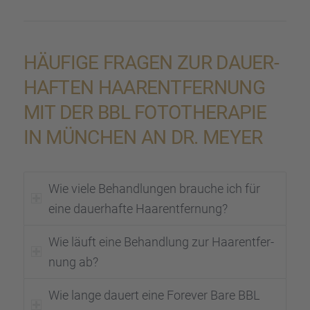
HÄUFIGE FRAGEN ZUR DAUER­
HAF­TEN HAARENT­FER­NUNG
MIT DER BBL FOTOTHE­RA­PIE
IN MÜNCHEN AN DR. MEYER
Wie viele Behand­lun­gen brauche ich für
eine dauer­hafte Haarent­fer­nung?
Wie läuft eine Behand­lung zur Haarent­fer­
nung ab?
Wie lange dauert eine Forever Bare BBL