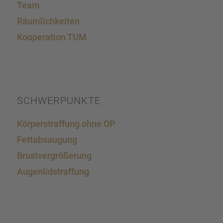
Team
Räumlich­kei­ten
Koope­ra­tion TUM
SCHWER­PUNKTE
Körper­straf­fung ohne OP
Fettab­sau­gung
Brust­ver­grö­ße­rung
Augen­lid­s­traf­fung