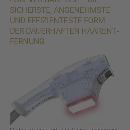
SICHERSTE, ANGENEHMSTE
UND EFFIZI­EN­TESTE FORM
DER DAUER­HAF­TEN HAARENT­
FER­NUNG
Metho­den zur dauer­haf­ten Haarent­fer­nung sind