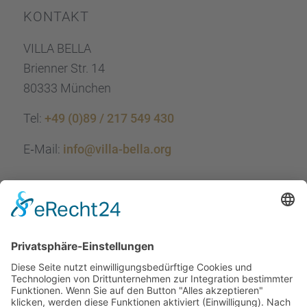
KONTAKT
VILLA BELLA
Brien­ner Str. 14
80333 München
Tel:
+49 (0)89 / 217 549 430
E‑Mail:
info@villa-bella.org
ÖFFNUNGS­ZEI­TEN
Mo-Do: 09:00 — 20:00 Uhr
Fr: 09:00 — 18:00 Uhr