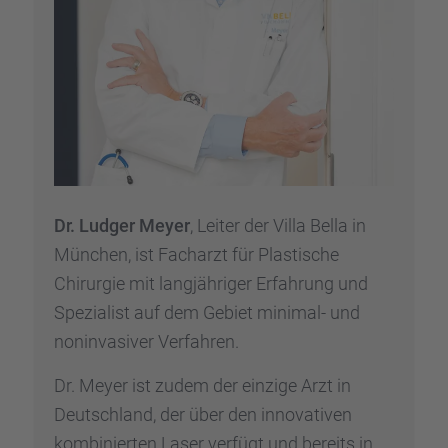
Dr. Ludger Meyer
, Leiter der Villa Bella in
München, ist Facharzt für Plasti­sche
Chirur­gie mit langjäh­ri­ger Erfah­rung und
Spezia­list auf dem Gebiet minimal- und
nonin­va­si­ver Verfah­ren.
Dr. Meyer ist zudem der einzige Arzt in
Deutsch­land, der über den innova­ti­ven
kombi­nier­ten Laser verfügt und bereits in