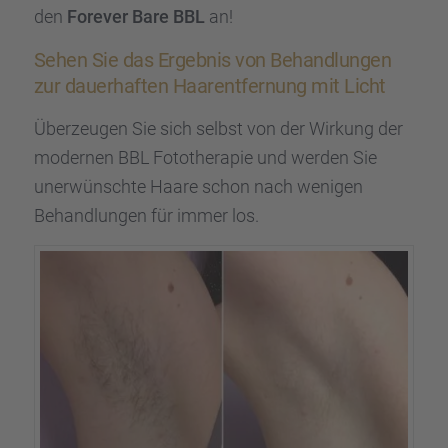
den
Forever Bare BBL
an!
Sehen Sie das Ergeb­nis von Behand­lun­gen
zur dauer­haf­ten Haarent­fer­nung mit Licht
Überzeu­gen Sie sich selbst von der Wirkung der
moder­nen BBL Fotothe­ra­pie und werden Sie
unerwünschte Haare schon nach wenigen
Behand­lun­gen für immer los.