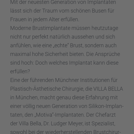
Mit der neues­ten Genera­tion von Implan­ta­ten
lässt sich der Traum vom schönen Busen für
Frauen in jedem Alter erfül­len.
Moderne Brust­im­plan­tate müssen heutzu­tage
nicht nur perfekt natür­lich ausse­hen und sich
anfüh­len, wie eine „echte“ Brust, sondern auch
maximal hohe Sicher­heit bieten. Die Ansprü­che
sind hoch: Doch welches Implan­tat kann diese
erfül­len?
Eine der führen­den Münch­ner Insti­tu­tio­nen für
Plastisch-Ästhe­ti­sche Chirur­gie, die VILLA BELLA
in München, macht genau diese Erfah­rung mit
einer völlig neuen Genera­tion von Silikon-Implan­
ta­ten, den „Motiva“-Implantaten. Der Chefarzt
der Villa Bella, Dr. Ludger Meyer, ist Spezia­list,
sowohl bei der wieder­her­stel­len­den Brust­chir­ur­