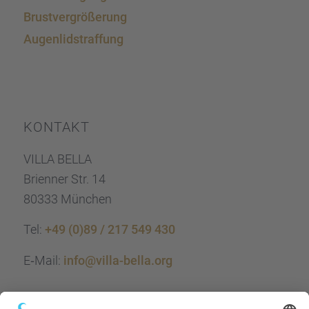
Brust­ver­grö­ße­rung
Augen­lid­s­traf­fung
KONTAKT
VILLA BELLA
Brien­ner Str. 14
80333 München
Tel:
+49 (0)89 / 217 549 430
E‑Mail:
info@villa-bella.org