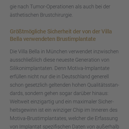
gie nach Tumor-Opera­tio­nen als auch bei der
ästhe­ti­schen Brust­chir­ur­gie.
Größt­mög­li­che Sicher­heit der von der Villa
Bella verwen­de­ten Brust­im­plan­tate
Die Villa Bella in München verwen­det inzwi­schen
ausschließ­lich diese neueste Genera­tion von
Silikon­im­plan­ta­ten. Denn Motiva-Implan­tate
erfül­len nicht nur die in Deutsch­land generell
schon gesetz­lich gelten­den hohen Quali­täts­stan­
dards, sondern gehen sogar darüber hinaus:
Weltweit einzig­ar­tig und ein maxima­ler Sicher­
heits­ge­winn ist ein winzi­ger Chip im Inneren des
Motiva-Brust­im­plan­ta­tes, welcher die Erfas­sung
von Implan­tat spezi­fi­schen Daten von außer­halb