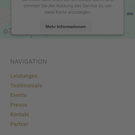
stimmen Sie der Nutzung des Service zu, um
diese Karte anzuzeigen.
Mehr Informationen
Akzeptieren
powered by
Usercentrics Consent Management
Platform
&
eRecht24
NAVIGA­TION
Leistun­gen
Testi­mo­ni­als
Events
Presse
Kontakt
Partner