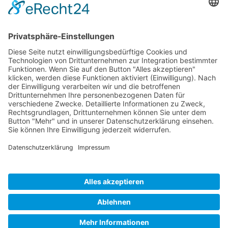
ÖFFNUNGS­ZEI­TEN
Mo-Do: 09:00 — 20:00 Uhr
Fr: 09:00 — 18:00 Uhr
Sa*: 10:00 — 18:00 Uhr
*
auf Anfrage 3x im Monat
© Copyright 2024 - Villa Bella |
Cookie-
Einstellungen
|
Kontakt
|
Datenschutz
|
Barrierefreiheitserklärung
|
Impressum