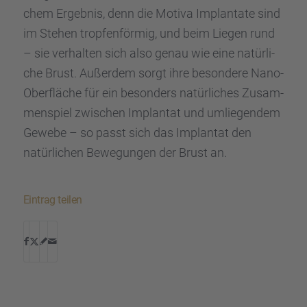
chem Ergeb­nis, denn die Motiva Implan­tate sind
im Stehen tropfen­för­mig, und beim Liegen rund
– sie verhal­ten sich also genau wie eine natür­li­
che Brust. Außer­dem sorgt ihre beson­dere Nano-
Oberflä­che für ein beson­ders natür­li­ches Zusam­
men­spiel zwischen Implan­tat und umlie­gen­dem
Gewebe – so passt sich das Implan­tat den
natür­li­chen Bewegun­gen der Brust an.
Eintrag teilen