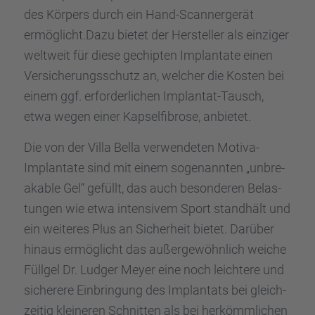
des Körpers durch ein Hand-Scanner­ge­rät
ermöglicht.Dazu bietet der Herstel­ler als einzi­ger
weltweit für diese gechip­ten Implan­tate einen
Versi­che­rungs­schutz an, welcher die Kosten bei
einem ggf. erfor­der­li­chen Implan­tat-Tausch,
etwa wegen einer Kapsel­fi­brose, anbie­tet.
Die von der Villa Bella verwen­de­ten Motiva-
Implan­tate sind mit einem sogenann­ten „unbre­
aka­ble Gel“ gefüllt, das auch beson­de­ren Belas­
tun­gen wie etwa inten­si­vem Sport stand­hält und
ein weite­res Plus an Sicher­heit bietet. Darüber
hinaus ermög­licht das außer­ge­wöhn­lich weiche
Füllgel Dr. Ludger Meyer eine noch leich­tere und
siche­rere Einbrin­gung des Implan­tats bei gleich­
zei­tig kleine­ren Schnit­ten als bei herkömm­li­chen