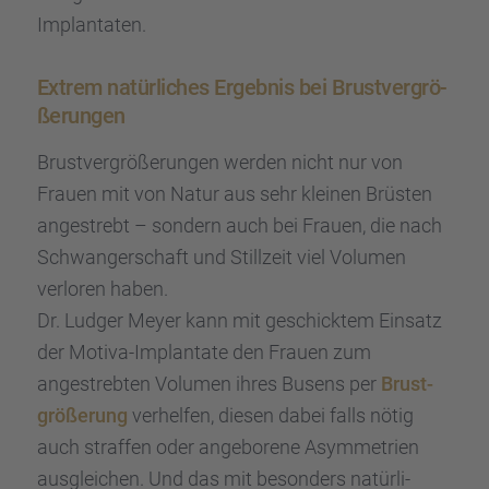
Implan­ta­ten.
Extrem natür­li­ches Ergeb­nis bei Brust­ver­grö­
ße­run­gen
Brust­ver­grö­ße­run­gen werden nicht nur von
Frauen mit von Natur aus sehr kleinen Brüsten
angestrebt – sondern auch bei Frauen, die nach
Schwan­ger­schaft und Still­zeit viel Volumen
verlo­ren haben.
Dr. Ludger Meyer kann mit geschick­tem Einsatz
der Motiva-Implan­tate den Frauen zum
angestreb­ten Volumen ihres Busens per
Brust­
grö­ße­rung
verhel­fen, diesen dabei falls nötig
auch straf­fen oder angebo­rene Asymme­trien
ausglei­chen. Und das mit beson­ders natür­li­