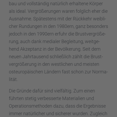
bau und vollstän­dig natür­lich erhal­tene Körper
als ideal. Vergrö­ße­run­gen waren folglich eher die
Ausnahme. Spätes­tens mit der Rückkehr weibli­
cher Rundun­gen in den 1980ern, ganz beson­ders
jedoch in den 1990ern erfuhr die Brust­ver­grö­ße­
rung, auch dank media­ler Beglei­tung, weitge­
hend Akzep­tanz in der Bevöl­ke­rung. Seit dem
neuen Jahrtau­send schließ­lich zählt die Brust­
ver­grö­ße­rung in den westli­chen und meisten
osteu­ro­päi­schen Ländern fast schon zur Norma­
li­tät.
Die Gründe dafür sind vielfäl­tig. Zum einen
führten stetig verbes­serte Materia­lien und
Opera­ti­ons­me­tho­den dazu, dass die Ergeb­nisse
immer natür­li­cher und siche­rer wurden. Zugleich