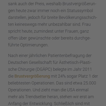
sank auch der Preis, weshalb Brust­ver­grö­ße­run­
gen heute zwar immer noch ein Status­sym­bol
darstel­len, jedoch für breite Bevöl­ke­rungs­schich­
ten keines­wegs mehr unbezahl­bar sind. Frau
spricht heute, zumin­dest unter Frauen, ganz
offen über gewünschte oder bereits durch­ge­
führte Optimie­run­gen.
Nach einer jährli­chen Patien­ten­be­fra­gung der
Deutschen Gesell­schaft für Ästhe­tisch-Plasti­
sche Chirur­gie (DGÄPC) belegte im Jahr 2011
die
Brust­ver­grö­ße­rung
mit 24% sogar Platz 1 der
belieb­tes­ten Opera­tio­nen. Das sind etwa 25.000
Opera­tio­nen. Und zieht man die USA einmal
mehr als Trend­set­ter heran, stehen wir erst am
Anfang der Entwick­lung. Schließ­lich sind mit