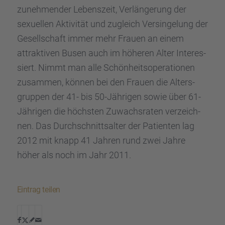
zuneh­men­der Lebens­zeit, Verlän­ge­rung der
sexuel­len Aktivi­tät und zugleich
Versin­ge­lung
der
Gesell­schaft immer mehr Frauen an einem
attrak­ti­ven Busen auch im höheren Alter Inter­es­
siert. Nimmt man alle Schön­heits­ope­ra­tio­nen
zusam­men, können bei den Frauen die Alters­
grup­pen der 41- bis 50-Jähri­gen sowie über 61-
Jähri­gen die höchs­ten Zuwachs­ra­ten verzeich­
nen. Das Durch­schnitts­al­ter der Patien­ten lag
2012 mit knapp 41 Jahren rund zwei Jahre
höher als noch im Jahr 2011.
Eintrag teilen