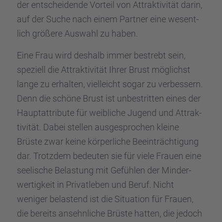
der entschei­dende Vorteil von Attrak­ti­vi­tät darin,
auf der Suche nach einem Partner eine wesent­
lich größere Auswahl zu haben.
Eine Frau wird deshalb immer bestrebt sein,
spezi­ell die Attrak­ti­vi­tät Ihrer Brust möglichst
lange zu erhal­ten, vielleicht sogar zu verbes­sern.
Denn die schöne Brust ist unbestrit­ten eines der
Haupt­at­tri­bute für weibli­che Jugend und Attrak­
ti­vi­tät. Dabei stellen ausge­spro­chen kleine
Brüste zwar keine körper­li­che Beein­träch­ti­gung
dar. Trotz­dem bedeu­ten sie für viele Frauen eine
seeli­sche Belas­tung mit Gefüh­len der Minder­
wer­tig­keit in Privat­le­ben und Beruf. Nicht
weniger belas­tend ist die Situa­tion für Frauen,
die bereits ansehn­li­che Brüste hatten, die jedoch