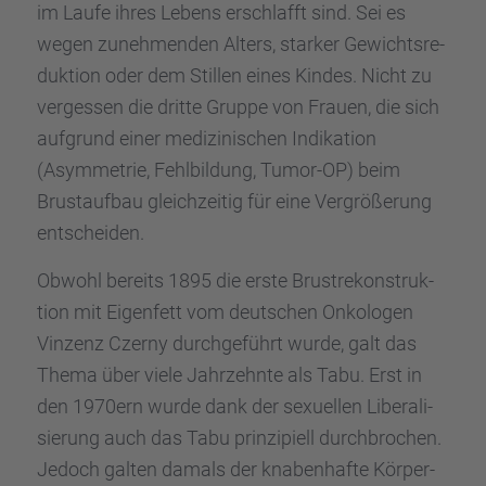
im Laufe ihres Lebens erschlafft sind. Sei es
wegen zuneh­men­den Alters, starker Gewichts­re­
duk­tion oder dem Stillen eines Kindes. Nicht zu
verges­sen die dritte Gruppe von Frauen, die sich
aufgrund einer medizi­ni­schen Indika­tion
(Asymme­trie, Fehlbil­dung, Tumor-OP) beim
Brust­auf­bau gleich­zei­tig für eine Vergrö­ße­rung
entschei­den.
Obwohl bereits 1895 die erste Brust­re­kon­struk­
tion mit Eigen­fett vom deutschen Onkolo­gen
Vinzenz Czerny durch­ge­führt wurde, galt das
Thema über viele Jahrzehnte als Tabu. Erst in
den 1970ern wurde dank der sexuel­len Libera­li­
sie­rung auch das Tabu prinzi­pi­ell durch­bro­chen.
Jedoch galten damals der knaben­hafte Körper­