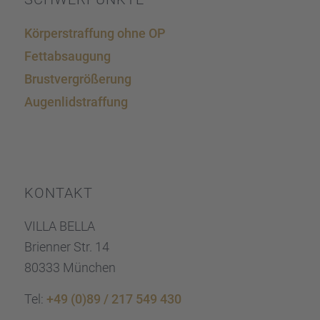
Körper­straf­fung ohne OP
Fettab­sau­gung
Brust­ver­grö­ße­rung
Augen­lid­s­traf­fung
KONTAKT
VILLA BELLA
Brien­ner Str. 14
80333 München
Tel:
+49 (0)89 / 217 549 430