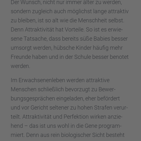
Der Wunsch, nicht nur immer älter zu werden,
sondern zugleich auch möglichst lange attrak­tiv
zu bleiben, ist so alt wie die Mensch­heit selbst.
Denn Attrak­ti­vi­tät hat Vorteile. So ist es erwie­
sene Tatsa­che, dass bereits süße Babies besser
umsorgt werden, hübsche Kinder häufig mehr
Freunde haben und in der Schule besser benotet
werden.
Im Erwach­se­nen­le­ben werden attrak­tive
Menschen schließ­lich bevor­zugt zu Bewer­
bungs­ge­sprä­chen einge­la­den, eher beför­dert
und vor Gericht selte­ner zu hohen Strafen verur­
teilt. Attrak­ti­vi­tät und Perfek­tion wirken anzie­
hend – das ist uns wohl in die Gene program­
miert. Denn aus rein biolo­gi­scher Sicht besteht