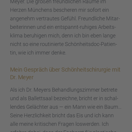
Meyer. Die großen freund­li­chen Räume im
Herzen Münchens besche­ren mir sofort ein
angenehm vertrau­tes Gefühl. Freund­li­che Mitar­
bei­te­rin­nen und ein entspannt-ruhiges Arbeits­
klima beruhi­gen mich, denn ich bin eben lange
nicht so eine routi­nierte Schön­heits­doc-Patien­
tin, wie ich immer denke.
Mein Gespräch über Schön­heits­chir­ur­gie mit
Dr. Meyer
Als ich Dr. Meyers Behand­lungs­zim­mer betrete
und als Ballett­saal bezeichne, bricht er in schal­
len­des Geläch­ter aus — ein Mann wie ein Baum…
Seine Herzlich­keit bricht das Eis und ich kann
alle meine kriti­schen Fragen loswer­den. Ich