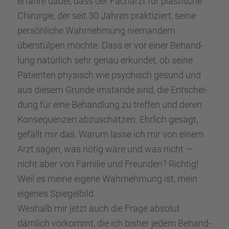
erfahre dabei, dass der Facharzt für plasti­sche
Chirur­gie, der seit 30 Jahren prakti­ziert, seine
persön­li­che Wahrneh­mung nieman­dem
überstül­pen möchte. Dass er vor einer Behand­
lung natür­lich sehr genau erkun­det, ob seine
Patien­ten physisch wie psychisch gesund und
aus diesem Grunde imstande sind, die Entschei­
dung für eine Behand­lung zu treffen und deren
Konse­quen­zen abzuschät­zen. Ehrlich gesagt,
gefällt mir das. Warum lasse ich mir von einem
Arzt sagen, was nötig wäre und was nicht —
nicht aber von Familie und Freun­den? Richtig!
Weil es meine eigene Wahrneh­mung ist, mein
eigenes Spiegel­bild.
Weshalb mir jetzt auch die Frage absolut
dämlich vorkommt, die ich bisher jedem Behand­