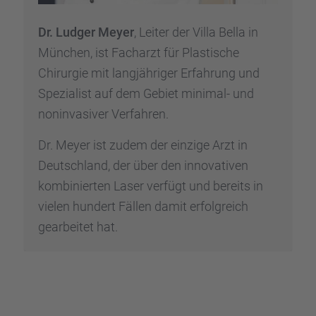
Dr. Ludger Meyer
, Leiter der Villa Bella in
München, ist Facharzt für Plasti­sche
Chirur­gie mit langjäh­ri­ger Erfah­rung und
Spezia­list auf dem Gebiet minimal- und
nonin­va­si­ver Verfah­ren.
Dr. Meyer ist zudem der einzige Arzt in
Deutsch­land, der über den innova­ti­ven
kombi­nier­ten Laser verfügt und bereits in
vielen hundert Fällen damit erfolg­reich
gearbei­tet hat.