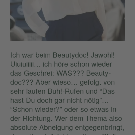
Ich war beim Beauty­doc! Jawohl!
Uiuiuiiiii… ich höre schon wieder
das Geschrei: WAS??? Beauty­
doc??? Aber wieso… gefolgt von
sehr lauten Buh!-Rufen und “Das
hast Du doch gar nicht nötig”…
“Schon wieder?” oder so etwas in
der Richtung. Wer dem Thema also
absolute Abnei­gung entge­gen­bringt,