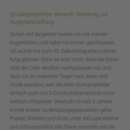
Ein langersehn­ter Wunsch: Beratung zur
Augen­lid­s­traf­fung
Schon seit länge­rem hadere ich mit meinen
Augen­li­dern: und habe mir immer geschwo­ren,
ich würde mir zum 45. Geburts­tag eine Lidstraf­
fung gönnen. Denn es stört mich, dass die Elasti­
zi­tät der Lider deutlich nachge­las­sen hat und
dass ich an manchen Tagen hart, böse und
müde aussehe, weil die alten Schrum­pell­i­der
einfach auch mit 3‑D-Lidschat­ten­tech­nik nicht
wirklich mitspie­len. Weshalb ich seit 3 Jahren
immer wieder zu Beratungs­ge­sprä­chen gehe,
Praxen, Klini­ken und Ärzte unter die Lupe nehme
und schluss­end­lich alle Pläne verwerfe und die