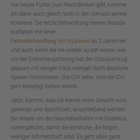
mir neues Futter zum Nachden­ken gibt, komme
ich dann auch gleich noch in den Genuss seines
Könnens. Die letzte Behand­lung meiner Nasola­
bi­al­fal­ten mit einer
Falten­be­hand­lung mit Hyalu­ron
ist 2 Jahre her
und auch wenn sie nie wieder so tief waren, wie
vor der Erstun­ter­sprit­zung hat der Chaos­um­zug
gepaart mit einigen Kilos weniger doch deutli­che
Spuren hinter­las­sen. Die ICH sehe. Und die ICH
gern besei­tigt haben würde.
Jetzt, kommt, was ich kenne: mein Gesicht wird
gerei­nigt und desin­fi­ziert, anschlie­ßend werden
die Areale um die Nasola­bi­al­fal­ten mit Eisak­kus
runter­ge­kühlt, damit die Einsti­che, die folgen,
weniger schmerz­haft sind. Es geht alles ganz