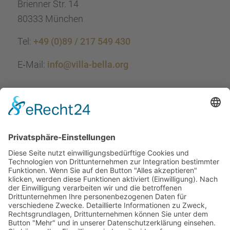
Brien­ner Str. 14
80333 München
Tel:
+49 (0)89 / 217 549 430
E‑Mail:
info@villa-bella.org
ÖFFNUNGS­ZEI­TEN
Mo-Do: 09:00 — 20:00 Uhr
Fr: 09:00 — 18:00 Uhr
Sa*: 10:00 — 18:00 Uhr
*
auf Anfrage 3x im Monat