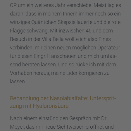
OP um ein weite­res Jahr verschiebe. Meist lag es
daran, dass in meinem Innern immer noch so ein
winzi­ges Quänt­chen Skepsis lauerte und die rote
Flagge schwang. Mit inzwi­schen 46 und dem
Besuch in der Villa Bella wollte ich also Eines
verbin­den: mir einen neuen mögli­chen Opera­teur
für diesen Eingriff anschauen und mich umfas­
send beraten lassen. Und so rücke ich mit dem
Vorha­ben heraus, meine Lider korri­gie­ren zu
lassen…
Behand­lung der Nasola­bi­al­falte: Unter­sprit­
zung mit Hyalu­ron­säure
Nach einem einstün­di­gen Gespräch mit Dr.
Meyer, das mir neue Sicht­wei­sen eröff­net und