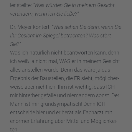
ler stellte:
“Was würden Sie in meinem Gesicht
verän­dern, wenn ich Sie ließe?”
Dr. Meyer kontert:
“Was sehen Sie denn, wenn Sie
Ihr Gesicht im Spiegel betrach­ten? Was stört
Sie?”
Was ich natür­lich nicht beant­wor­ten kann, denn
ich weiß ja nicht mal, WAS er in meinem Gesicht
alles anstel­len würde. Denn das wäre ja das
Ergeb­nis der Baustel­len, die ER sieht, mögli­cher­
weise aber nicht ich. Ihm ist wichtig, dass ICH
mir hinter­her gefalle und nieman­dem sonst. Der
Mann ist mir grund­sym­pa­tisch! Denn ICH
entscheide hier und er berät als Facharzt mit
enormer Erfah­rung über Mittel und Möglich­kei­
ten.