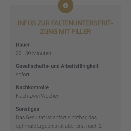
INFOS ZUR FALTEN­UN­TER­SPRIT­
ZUNG MIT FILLER
Dauer
20–30 Minuten
Gesell­schafts- und Arbeits­fä­hig­keit
sofort
Nachkon­trolle
Nach zwei Wochen
Sonsti­ges
Das Resul­tat ist sofort sicht­bar, das
optimale Ergeb­nis ist aber erst nach 2