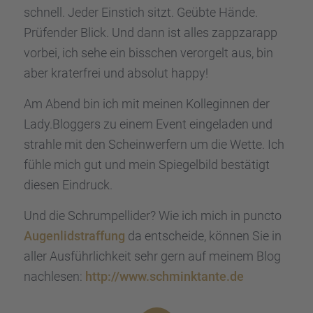
schnell. Jeder Einstich sitzt. Geübte Hände.
Prüfen­der Blick. Und dann ist alles zappzar­app
vorbei, ich sehe ein bisschen veror­gelt aus, bin
aber krater­frei und absolut happy!
Am Abend bin ich mit meinen Kolle­gin­nen der
Lady.Bloggers zu einem Event einge­la­den und
strahle mit den Schein­wer­fern um die Wette. Ich
fühle mich gut und mein Spiegel­bild bestä­tigt
diesen Eindruck.
Und die Schrum­pell­i­der? Wie ich mich in puncto
Augen­lid­s­traf­fung
da entscheide, können Sie in
aller Ausführ­lich­keit sehr gern auf meinem Blog
nachle­sen:
http://www.schminktante.de