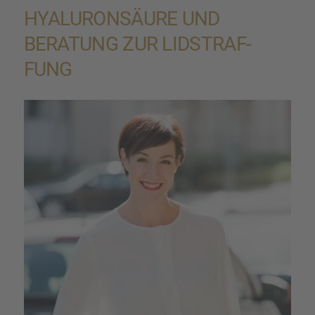
HYALU­RON­SÄURE UND
BERATUNG ZUR LIDSTRAF­
FUNG