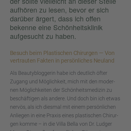
der sollte vielleicht an dieser Stelle
aufhö­ren zu lesen, bevor er sich
darüber ärgert, dass ich offen
bekenne eine Schön­heits­kli­nik
aufge­sucht zu haben.
Besuch beim Plasti­schen Chirur­gen — Von
vertrau­ten Fakten in persön­li­ches Neuland
Als Beauty­b­log­ge­rin habe ich deutlich öfter
Zugang und Möglich­keit, mich mit den moder­
nen Möglich­kei­ten der Schön­heits­me­di­zin zu
beschäf­ti­gen als andere. Und doch bin ich etwas
nervös, als ich diesmal mit einem persön­li­chen
Anlie­gen in eine Praxis eines plasti­schen Chirur­
gen komme – in die Villa Bella von Dr. Ludger