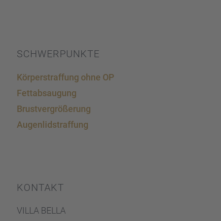
SCHWER­PUNKTE
Körper­straf­fung ohne OP
Fettab­sau­gung
Brust­ver­grö­ße­rung
Augen­lid­s­traf­fung
KONTAKT
VILLA BELLA