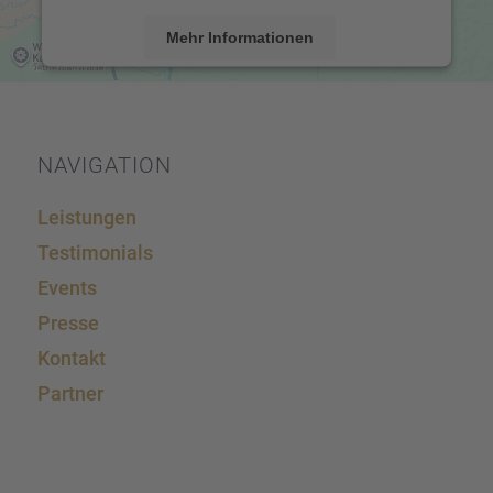
Mehr Informationen
Akzeptieren
powered by
Usercentrics Consent Management
Platform
&
eRecht24
NAVIGA­TION
Leistun­gen
Testi­mo­ni­als
Events
Presse
Kontakt
Partner