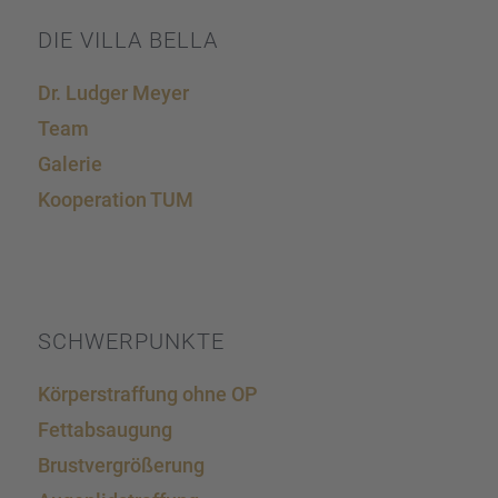
DIE VILLA BELLA
Dr. Ludger Meyer
Team
Galerie
Koope­ra­tion TUM
SCHWER­PUNKTE
Körper­straf­fung ohne OP
Fettab­sau­gung
Brust­ver­grö­ße­rung