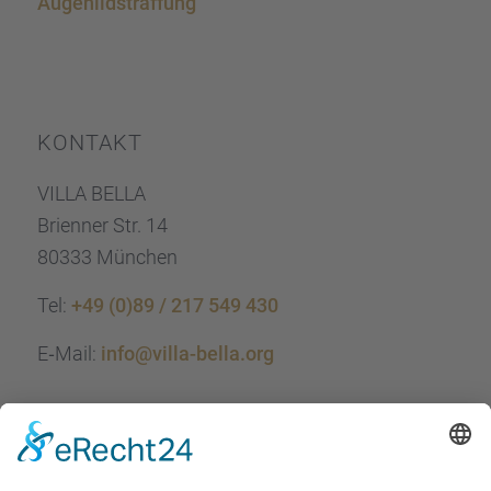
Augen­lid­s­traf­fung
KONTAKT
VILLA BELLA
Brien­ner Str. 14
80333 München
Tel:
+49 (0)89 / 217 549 430
E‑Mail:
info@villa-bella.org