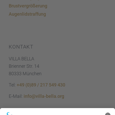
Brust­ver­grö­ße­rung
Augen­lid­s­traf­fung
KONTAKT
VILLA BELLA
Brien­ner Str. 14
80333 München
Tel:
+49 (0)89 / 217 549 430
E‑Mail:
info@villa-bella.org