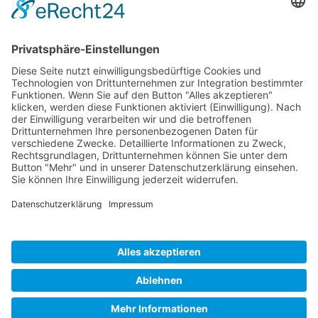
ÖFFNUNGS­ZEI­TEN
Mo-Do: 09:00 — 20:00 Uhr
Fr: 09:00 — 18:00 Uhr
Sa*: 10:00 — 18:00 Uhr
*
auf Anfrage 3x im Monat
© Copyright 2024 - Villa Bella |
Cookie-
Einstellungen
|
Kontakt
|
Datenschutz
|
Barrierefreiheitserklärung
|
Impressum