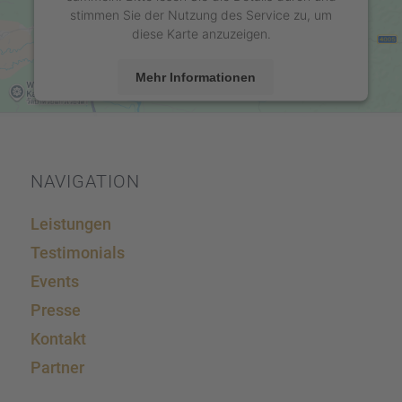
stimmen Sie der Nutzung des Service zu, um
diese Karte anzuzeigen.
Mehr Informationen
Akzeptieren
powered by
Usercentrics Consent Management
Platform
&
eRecht24
NAVIGA­TION
Leistun­gen
Testi­mo­ni­als
Events
Presse
Kontakt
Partner