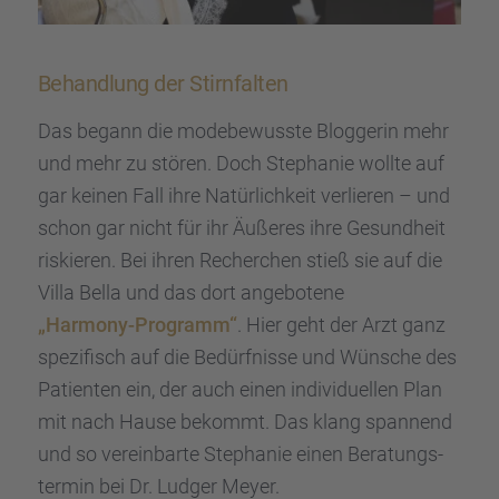
Behand­lung der Stirn­fal­ten
Das begann die modebe­wusste Blogge­rin mehr
und mehr zu stören. Doch Stepha­nie wollte auf
gar keinen Fall ihre Natür­lich­keit verlie­ren – und
schon gar nicht für ihr Äußeres ihre Gesund­heit
riskie­ren. Bei ihren Recher­chen stieß sie auf die
Villa Bella und das dort angebo­tene
„Harmony-Programm“
. Hier geht der Arzt ganz
spezi­fisch auf die Bedürf­nisse und Wünsche des
Patien­ten ein, der auch einen indivi­du­el­len Plan
mit nach Hause bekommt. Das klang spannend
und so verein­barte Stepha­nie einen Beratungs­
ter­min bei Dr. Ludger Meyer.