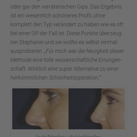
oder gar den verrä­te­ri­schen Gips. Das Ergeb­nis
ist ein wesent­lich schöne­res Profil, ohne
komplett den Typ verän­dert zu haben wie es oft
bei einer OP der Fall ist. Diese Punkte überzeug­
ten Stepha­nie und sie wollte es selbst einmal
auspro­bie­ren.
„Für mich war die Neuig­keit dieser
Methode eine tolle wissen­schaft­li­che Errun­gen­
schaft. Wirklich eine super Alter­na­tive zu einer
herkömm­li­chen Schön­heits­ope­ra­tion.“
Vor der Behand­lung — Nach der Behand­lung