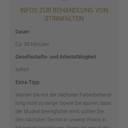
INFOS ZUR BEHAND­LUNG VON
STIRN­FAL­TEN
Dauer
Ca. 30 Minuten
Gesell­schafts- und Arbeits­fä­hig­keit
sofort
Extra-Tipp:
Warten Sie mit der nächs­ten Falten­be­hand­
lung nicht zu lange. Sowie Sie spüren, dass
der Muskel beweg­li­cher wird, sollten Sie
den nächs­ten Termin in unserer Praxis in
München verein­ba­ren. Denn um eine Falte