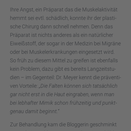
Ihre Angst, ein Präpa­rat das die Muskel­ak­ti­vi­tät
hemmt sei evtl. schäd­lich, konnte ihr der plasti­
sche Chirurg dann schnell nehmen. Denn das
Präpa­rat ist nichts anderes als ein natür­li­cher
Eiweiß­stoff, der sogar in der Medizin bei Migräne
oder bei Muskel­er­kran­kun­gen einge­setzt wird.
So früh zu diesem Mittel zu greifen ist ebenfalls
kein Problem, dazu gibt es bereits Langzeit­stu­
dien – im Gegen­teil: Dr. Meyer kennt die präven­ti­
ven Vorteile:
„Die Falten können sich tatsäch­lich
gar nicht erst in die Haut eingra­ben, wenn man
bei lebhaf­ter Mimik schon frühzei­tig und punkt­
ge­nau damit beginnt.“
Zur Behand­lung kam die Blogge­rin geschminkt