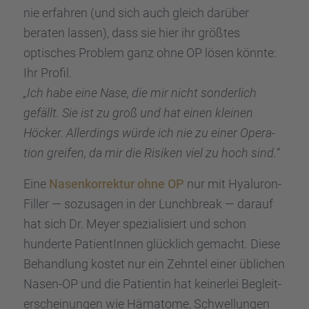
nie erfah­ren (und sich auch gleich darüber
beraten lassen), dass sie hier ihr größtes
optisches Problem ganz ohne OP lösen könnte:
Ihr Profil.
„Ich habe eine Nase, die mir nicht sonder­lich
gefällt. Sie ist zu groß und hat einen kleinen
Höcker. Aller­dings würde ich nie zu einer Opera­
tion greifen, da mir die Risiken viel zu hoch sind.“
Eine
Nasen­kor­rek­tur ohne OP
nur mit Hyalu­ron-
Filler — sozusa­gen in der Lunch­break — darauf
hat sich Dr. Meyer spezia­li­siert und schon
hunderte Patien­tIn­nen glück­lich gemacht. Diese
Behand­lung kostet nur ein Zehntel einer üblichen
Nasen-OP und die Patien­tin hat keiner­lei Begleit­
erschei­nun­gen wie Hämatome, Schwel­lun­gen