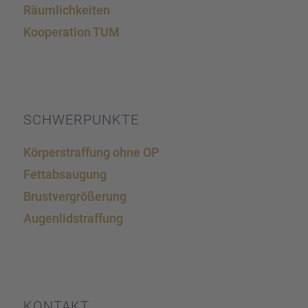
Räumlich­kei­ten
Koope­ra­tion TUM
SCHWER­PUNKTE
Körper­straf­fung ohne OP
Fettab­sau­gung
Brust­ver­grö­ße­rung
Augen­lid­s­traf­fung
KONTAKT