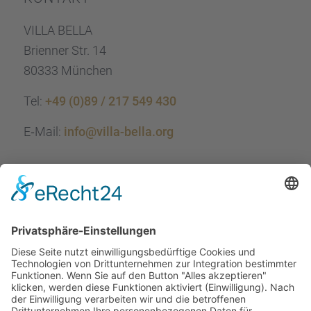
VILLA BELLA
Brien­ner Str. 14
80333 München
Tel:
+49 (0)89 / 217 549 430
E‑Mail:
info@villa-bella.org
ÖFFNUNGS­ZEI­TEN
Mo-Do: 09:00 — 20:00 Uhr
Fr: 09:00 — 18:00 Uhr
Sa*: 10:00 — 18:00 Uhr