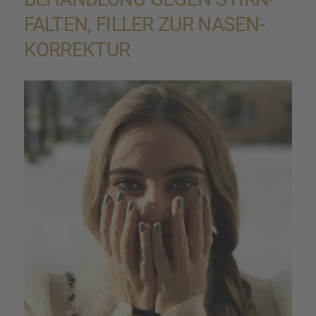
FAL­TEN, FILLER ZUR NASEN­
KOR­REK­TUR