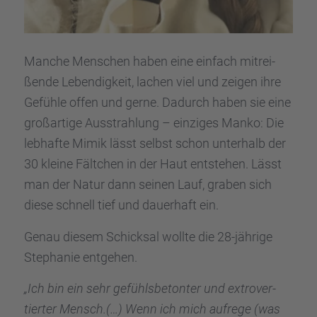
Manche Menschen haben eine einfach mitrei­
ßende Leben­dig­keit, lachen viel und zeigen ihre
Gefühle offen und gerne. Dadurch haben sie eine
großar­tige Ausstrah­lung – einzi­ges Manko: Die
lebhafte Mimik lässt selbst schon unter­halb der
30 kleine Fältchen in der Haut entste­hen. Lässt
man der Natur dann seinen Lauf, graben sich
diese schnell tief und dauer­haft ein.
Genau diesem Schick­sal wollte die 28-jährige
Stepha­nie entge­hen.
„Ich bin ein sehr gefühls­be­ton­ter und extro­ver­
tier­ter Mensch.(…) Wenn ich mich aufrege (was