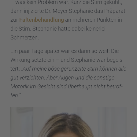
– was kein Problem war. Kurz die Stirn gekühlt,
dann injizierte Dr. Meyer Stepha­nie das Präpa­rat
zur
Falten­be­hand­lung
an mehre­ren Punkten in
die Stirn. Stepha­nie hatte dabei keiner­lei
Schmer­zen.
Ein paar Tage später war es dann so weit: Die
Wirkung setzte ein – und Stepha­nie war begeis­
tert:
„Auf meine böse gerun­zelte Stirn können alle
gut verzich­ten. Aber Augen und die sonstige
Motorik im Gesicht sind überhaupt nicht betrof­
fen.“