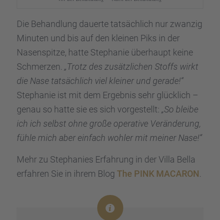
Die Behand­lung dauerte tatsäch­lich nur zwanzig
Minuten und bis auf den kleinen Piks in der
Nasen­spitze, hatte Stepha­nie überhaupt keine
Schmer­zen.
„Trotz des zusätz­li­chen Stoffs wirkt
die Nase tatsäch­lich viel kleiner und gerade!“
Stepha­nie ist mit dem Ergeb­nis sehr glück­lich –
genau so hatte sie es sich vorge­stellt:
„So bleibe
ich ich selbst ohne große opera­tive Verän­de­rung,
fühle mich aber einfach wohler mit meiner Nase!“
Mehr zu Stepha­nies Erfah­rung in der Villa Bella
erfah­ren Sie in ihrem Blog
The PINK MACARON
.