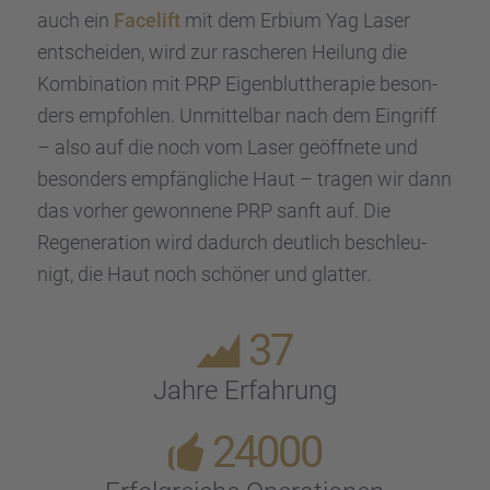
auch ein
Facelift
mit dem Erbium Yag Laser
entschei­den, wird zur rasche­ren Heilung die
Kombi­na­tion mit PRP Eigen­blut­the­ra­pie beson­
ders empfoh­len. Unmit­tel­bar nach dem Eingriff
– also auf die noch vom Laser geöff­nete und
beson­ders empfäng­li­che Haut – tragen wir dann
das vorher gewon­nene PRP sanft auf. Die
Regene­ra­tion wird dadurch deutlich beschleu­
nigt, die Haut noch schöner und glatter.
37
Jahre Erfah­rung
24000