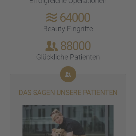
Erfolg­rei­che Opera­tio­nen
64000
Beauty Eingriffe
88000
Glück­li­che Patien­ten
DAS SAGEN UNSERE PATIEN­TEN