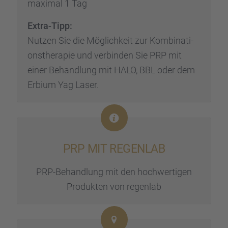
maximal 1 Tag
Extra-Tipp:
Nutzen Sie die Möglich­keit zur Kombi­na­ti­
ons­the­ra­pie und verbin­den Sie PRP mit
einer Behand­lung mit HALO, BBL oder dem
Erbium Yag Laser.
PRP MIT REGEN­LAB
PRP-Behand­lung mit den hochwer­ti­gen
Produk­ten von regen­lab