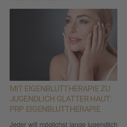
MIT EIGEN­BLUT­THE­RA­PIE ZU
JUGEND­LICH GLATTER HAUT:
PRP EIGEN­BLUT­THE­RA­PIE
Jeder will möglichst lange jugend­lich