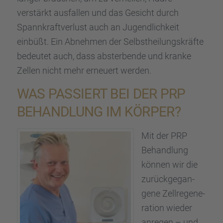
verstärkt ausfal­len und das Gesicht durch
Spann­kraft­ver­lust auch an Jugend­lich­keit
einbüßt. Ein Abneh­men der Selbst­hei­lungs­kräfte
bedeu­tet auch, dass abster­bende und kranke
Zellen nicht mehr erneu­ert werden.
WAS PASSIERT BEI DER PRP
BEHAND­LUNG IM KÖRPER?
Mit der PRP
Behand­lung
können wir die
zurück­ge­gan­
gene Zellre­ge­ne­
ra­tion wieder
anregen – und