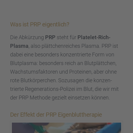
Was ist PRP eigent­lich?
Die Abkür­zung
PRP
steht für
Plate­let-Rich-
Plasma
, also plätt­chen­rei­ches Plasma. PRP ist
dabei eine beson­ders konzen­trierte Form von
Blutplasma: beson­ders reich an Blutplätt­chen,
Wachs­tums­fak­to­ren und Prote­inen, aber ohne
rote Blutkör­per­chen. Sozusa­gen die konzen­
trierte Regene­ra­ti­ons-Polizei im Blut, die wir mit
der PRP Methode gezielt einset­zen können.
Der Effekt der PRP Eigen­blut­the­ra­pie