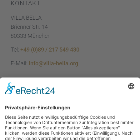
KONTAKT
VILLA BELLA
Brien­ner Str. 14
80333 München
Tel:
+49 (0)89 / 217 549 430
E‑Mail:
info@villa-bella.org
ÖFFNUNGS­ZEI­TEN
Mo-Do: 09:00 — 20:00 Uhr
Fr: 09:00 — 18:00 Uhr
Sa*: 10:00 — 18:00 Uhr