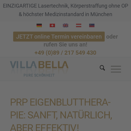
EINZIGARTIGE Lasertechnik, Körperstraffung ohne OP
& höchster Medizinstandard in München
JETZT online Termin vereinbaren
oder
rufen Sie uns an!
+49 (0)89 / 217 549 430
PRP EIGEN­BLUT­THE­RA­
PIE: SANFT, NATÜR­LICH,
ABER EFFEK­TIV!