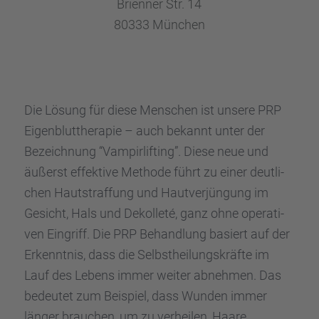
Brien­ner Str. 14
80333 München
Die Lösung für diese Menschen ist unsere PRP
Eigen­blut­the­ra­pie – auch bekannt unter der
Bezeich­nung “Vampir­lif­ting”. Diese neue und
äußerst effek­tive Methode führt zu einer deutli­
chen Hautstraf­fung und Hautver­jün­gung im
Gesicht, Hals und Dekol­leté, ganz ohne opera­ti­
ven Eingriff. Die PRP Behand­lung basiert auf der
Erkennt­nis, dass die Selbst­hei­lungs­kräfte im
Lauf des Lebens immer weiter abneh­men. Das
bedeu­tet zum Beispiel, dass Wunden immer
länger brauchen, um zu verhei­len, Haare