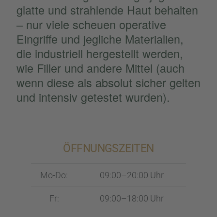
glatte und strah­lende Haut behal­ten
– nur viele scheuen opera­tive
Eingriffe und jegli­che Materia­lien,
die indus­tri­ell herge­stellt werden,
wie Filler und andere Mittel (auch
wenn diese als absolut sicher gelten
und inten­siv getes­tet wurden).
ÖFFNUNGS­ZEI­TEN
Mo-Do:
09:00–20:00 Uhr
Fr:
09:00–18:00 Uhr