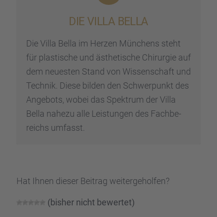
DIE VILLA BELLA
Die Villa Bella im Herzen Münchens steht
für plasti­sche und ästhe­ti­sche Chirur­gie auf
dem neues­ten Stand von Wissen­schaft und
Technik. Diese bilden den Schwer­punkt des
Angebots, wobei das Spektrum der Villa
Bella nahezu alle Leistun­gen des Fachbe­
reichs umfasst.
Hat Ihnen dieser Beitrag weiter­ge­hol­fen?
(bisher nicht bewer­tet)