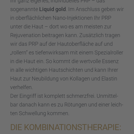
Ihr ganz eigenes, indivi­du­el­les PRP – das
sogenannte
Liquid gold
. Im Anschluss geben wir
in oberfläch­li­chen Nano-Injek­tio­nen Ihr PRP
unter die Haut – dort wo es am meisten zur
Rejuve­na­tion beitra­gen kann. Zusätz­lich tragen
wir das PRP auf der Hautober­flä­che auf und
„rollern“ es tiefen­wirk­sam mit einem Spezi­al­rol­ler
in die Haut ein. So kommt die wertvolle Essenz
in alle wichti­gen Hautschich­ten und kann Ihrer
Haut zur Neubil­dung von Kolla­gen und Elastin
verhel­fen.
Der Eingriff ist komplett schmerz­frei. Unmit­tel­
bar danach kann es zu Rötun­gen und einer leich­
ten Schwel­lung kommen.
DIE KOMBI­NA­TI­ONS­THE­RA­PIE: