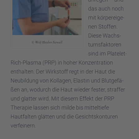
das auch noch
mit körper­ei­ge­
nen Stoffen.
Diese Wachs­
© Wolf Heider-Sawall
tums­fak­to­ren
sind im Plate­let-
Rich-Plasma (PRP) in hoher Konzen­tra­tion
enthal­ten. Der Wirkstoff regt in der Haut die
Neubil­dung von Kolla­gen, Elastin und Blutge­fä­
ßen an, wodurch die Haut wieder fester, straf­fer
und glatter wird. Mit diesem Effekt der PRP
Thera­pie lassen sich milde bis mittel­tiefe
Hautfal­ten glätten und die Gesichts­kon­tu­ren
verfei­nern.