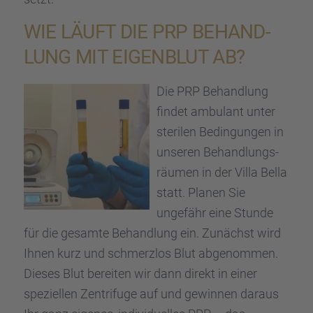
WIE LÄUFT DIE PRP BEHAND­
LUNG MIT EIGEN­BLUT AB?
Die PRP Behand­lung
findet ambulant unter
steri­len Bedin­gun­gen in
unseren Behand­lungs­
räu­men in der Villa Bella
statt. Planen Sie
ungefähr eine Stunde
für die gesamte Behand­lung ein. Zunächst wird
Ihnen kurz und schmerz­los Blut abgenom­men.
Dieses Blut berei­ten wir dann direkt in einer
spezi­el­len Zentri­fuge auf und gewin­nen daraus