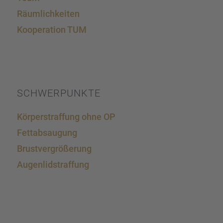
Räumlich­kei­ten
Koope­ra­tion TUM
SCHWER­PUNKTE
Körper­straf­fung ohne OP
Fettab­sau­gung
Brust­ver­grö­ße­rung
Augen­lid­s­traf­fung