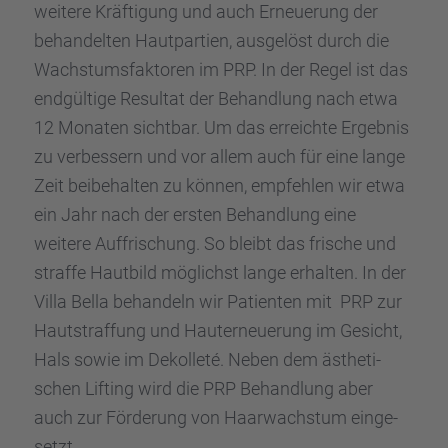
weitere Kräfti­gung und auch Erneue­rung der
behan­del­ten Hautpar­tien, ausge­löst durch die
Wachs­tums­fak­to­ren im PRP. In der Regel ist das
endgül­tige Resul­tat der Behand­lung nach etwa
12 Monaten sicht­bar. Um das erreichte Ergeb­nis
zu verbes­sern und vor allem auch für eine lange
Zeit beibe­hal­ten zu können, empfeh­len wir etwa
ein Jahr nach der ersten Behand­lung eine
weitere Auffri­schung. So bleibt das frische und
straffe Hautbild möglichst lange erhal­ten. In der
Villa Bella behan­deln wir Patien­ten mit PRP zur
Hautstraf­fung und Hauter­neue­rung im Gesicht,
Hals sowie im Dekol­leté. Neben dem ästhe­ti­
schen Lifting wird die PRP Behand­lung aber
auch zur Förde­rung von Haarwachs­tum einge­
setzt.