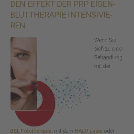
DEN EFFEKT DER PRP EIGEN­
BLUT­THE­RA­PIE INTEN­SI­VIE­
REN
Wenn Sie
sich zu einer
Behand­lung
mit der
BBL Fotothe­ra­pie
, mit dem
HALO Laser
oder