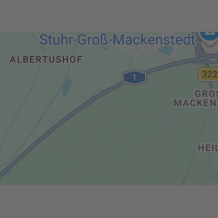
powered by
Usercentrics Consent Management
eRecht24