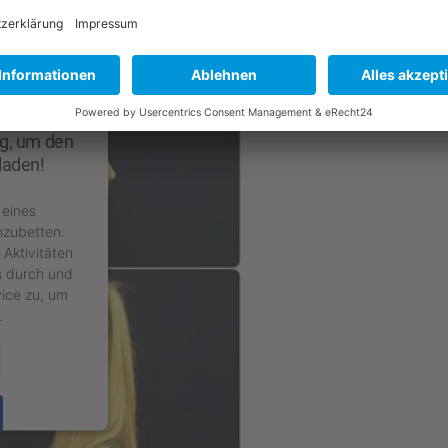
nnen und erfah­ren Sie mehr über Ihre Behand­lung in
g, um den
laden!
 eines
nzubetten.
 Aktivitäten
ls durch und
ice zu, um
.