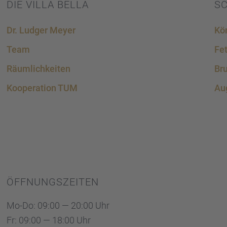
Platform
&
eRecht24
DIE VILLA BELLA
S
Dr. Ludger Meyer
Kör
Team
Fet
Räumlich­kei­ten
Bru
Koope­ra­tion TUM
Aug
ÖFFNUNGS­ZEI­TEN
Mo-Do: 09:00 — 20:00 Uhr
Fr: 09:00 — 18:00 Uhr