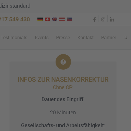
dizinstandard
 217 549 430
Testi­mo­ni­als
Events
Presse
Kontakt
Partner
INFOS ZUR NASEN­KOR­REK­TUR
Ohne OP:
Dauer des Eingriff
:
20 Minuten
Gesell­schafts- und Arbeits­fä­hig­keit
: