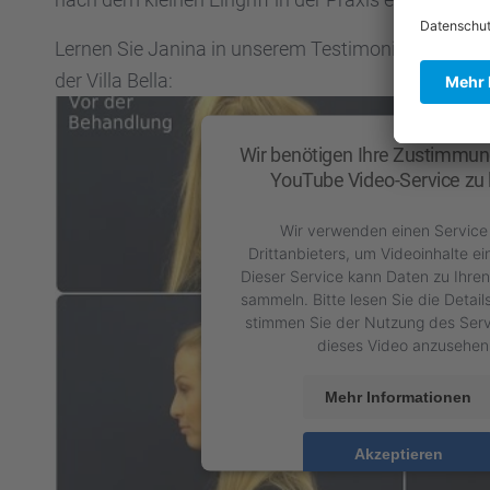
Lernen Sie Janina in unserem Testi­mo­nial-Video ke
der Villa Bella:
Wir benötigen Ihre Zustimmun
YouTube Video-Service zu 
Wir verwenden einen Service
Drittanbieters, um Videoinhalte ei
Dieser Service kann Daten zu Ihren
sammeln. Bitte lesen Sie die Detai
stimmen Sie der Nutzung des Serv
dieses Video anzusehen
Mehr Informationen
Akzeptieren