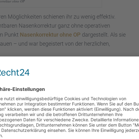
or­rek­tur ohne OP
en Möglich­kei­ten schie­nen ihr zu wenig effek­tiv.
ht­ba­ren Nasen­kor­rek­tur ganz ohne opera­ti­ven
dem Punkt
Nasen­kor­rek­tur ohne OP
darge­stellt. Als sie
rauen – und war begeis­tert von der herzli­chen,
n „ihren“ Termin in der Villa Bella zur Nasen­kor­
ig umsonst, wie sich heraus­ge­stellt hat!“
Minuten und Janina hatte dabei – wie verspro­chen
täu­bung! Als Janina in den Spiegel blickte, konnte
h phäno­me­nal!“
e Familie skeptisch gegen­über dem Thema „Beauty-
­tert, wie Janina beim Kontroll­ter­min zwei Wochen
lich mag ich mein Profil!“