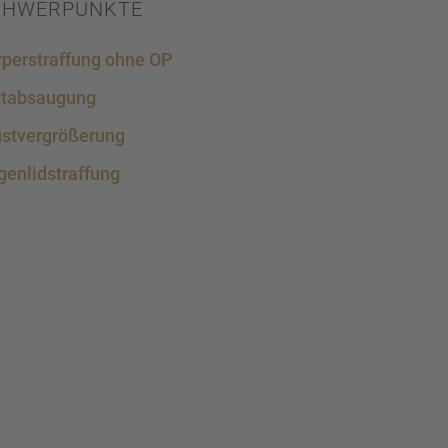
CHWER­PUNKTE
per­straf­fung ohne OP
tab­sau­gung
st­ver­grö­ße­rung
en­lid­s­traf­fung