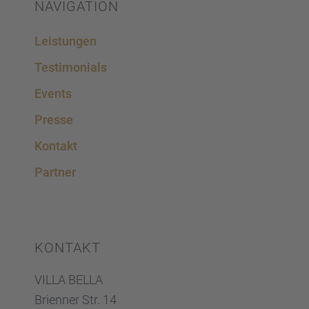
NAVIGA­TION
Leistun­gen
Testi­mo­ni­als
Events
Presse
Kontakt
Partner
KONTAKT
VILLA BELLA
Brien­ner Str. 14