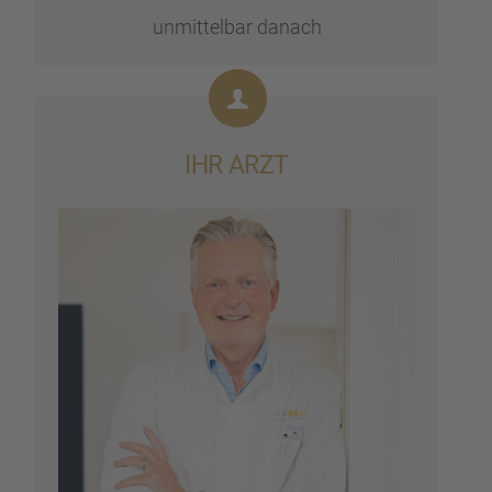
unmit­tel­bar danach
IHR ARZT