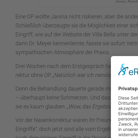
Janina, Nasen­k
Eine OP wollte Janina nicht riskie­ren, aber die ander
Schließ­lich überzeugte sie die Möglich­keit einer sic
Eingriff, wie auf der Website der Villa Bella unter 
dann Dr. Meyer kennen­lernte, fasste sie sofort Vert
sympa­thi­schen Atmosphäre der Praxis.
Drei Wochen nach dem Erstge­spräch hatte Janina dan
rek­tur ohne OP.
„Natür­lich war ich nervös – aber völl
Denn die Behand­lung dauerte gerade mal zwanzig 
– überhaupt keine Schmer­zen. Und das ganz ohne Be
sie es kaum glauben.
„Wow, das Ergeb­nis ist einfac
Vor der Nasen­kor­rek­tur waren ihr Freund und ihr
Eingriffe“, doch jetzt sind alle vom Ergeb­nis begeis
nach dem kleinen Eingriff in der Praxis erzählt.
„End