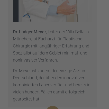
Dr. Ludger Meyer
, Leiter der Villa Bella in
München, ist Facharzt für Plasti­sche
Chirur­gie mit langjäh­ri­ger Erfah­rung und
Spezia­list auf dem Gebiet minimal- und
nonin­va­si­ver Verfah­ren.
Dr. Meyer ist zudem der einzige Arzt in
Deutsch­land, der über den innova­ti­ven
kombi­nier­ten Laser verfügt und bereits in
vielen hundert Fällen damit erfolg­reich
gearbei­tet hat.