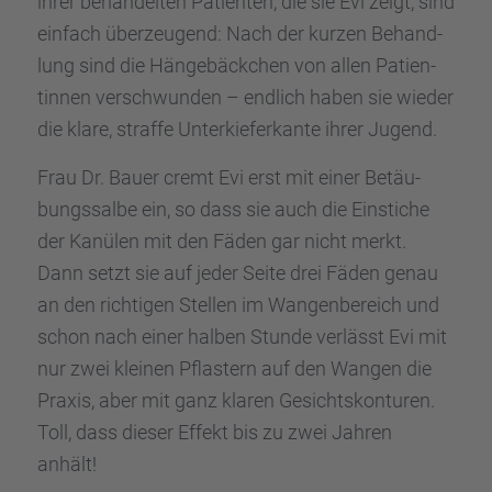
ihrer behan­del­ten Patien­ten, die sie Evi zeigt, sind
einfach überzeu­gend: Nach der kurzen Behand­
lung sind die Hänge­bäck­chen von allen Patien­
tin­nen verschwun­den – endlich haben sie wieder
die klare, straffe Unter­kie­fer­kante ihrer Jugend.
Frau Dr. Bauer cremt Evi erst mit einer Betäu­
bungs­salbe ein, so dass sie auch die Einsti­che
der Kanülen mit den Fäden gar nicht merkt.
Dann setzt sie auf jeder Seite drei Fäden genau
an den richti­gen Stellen im Wangen­be­reich und
schon nach einer halben Stunde verlässt Evi mit
nur zwei kleinen Pflas­tern auf den Wangen die
Praxis, aber mit ganz klaren Gesichts­kon­tu­ren.
Toll, dass dieser Effekt bis zu zwei Jahren
anhält!