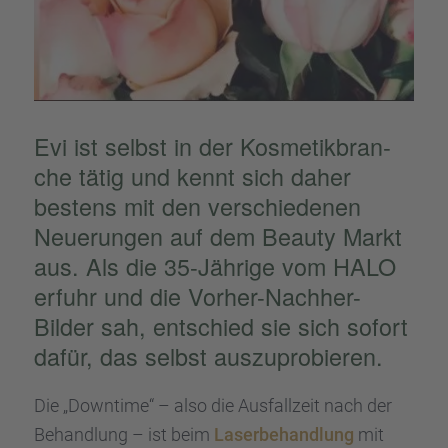
Evi ist selbst in der Kosme­tik­bran­
che tätig und kennt sich daher
bestens mit den verschie­de­nen
Neuerun­gen auf dem Beauty Markt
aus. Als die 35-Jährige vom HALO
erfuhr und die Vorher-Nachher-
Bilder sah, entschied sie sich sofort
dafür, das selbst auszu­pro­bie­ren.
Die „Downtime“ – also die Ausfall­zeit nach der
Behand­lung – ist beim
Laser­be­hand­lung
mit