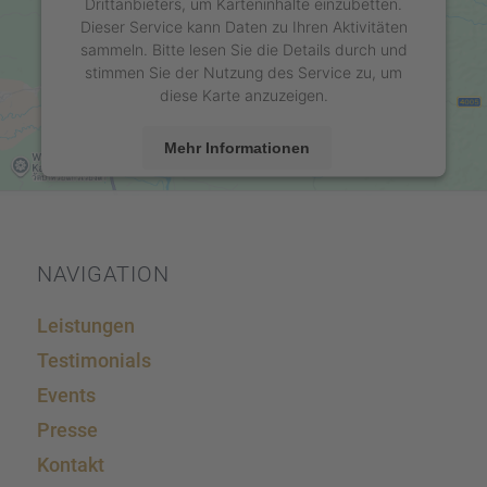
Drittanbieters, um Karteninhalte einzubetten.
Dieser Service kann Daten zu Ihren Aktivitäten
sammeln. Bitte lesen Sie die Details durch und
stimmen Sie der Nutzung des Service zu, um
diese Karte anzuzeigen.
Mehr Informationen
Akzeptieren
powered by
Usercentrics Consent Management
Platform
&
eRecht24
NAVIGA­TION
Leistun­gen
Testi­mo­ni­als
Events
Presse
Kontakt