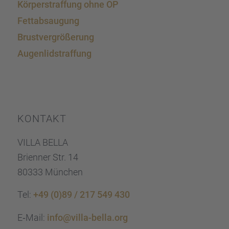
Körper­straf­fung ohne OP
Fettab­sau­gung
Brust­ver­grö­ße­rung
Augen­lid­s­traf­fung
KONTAKT
VILLA BELLA
Brien­ner Str. 14
80333 München
Tel:
+49 (0)89 / 217 549 430
E‑Mail:
info@villa-bella.org