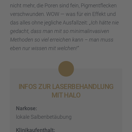
nicht mehr, die Poren sind fein, Pigment­fle­cken
verschwun­den. WOW — was für ein Effekt und
das alles ohne jegli­che Ausfall­zeit:
„Ich hätte nie
gedacht, dass man mit so minimal­in­va­si­ven
Metho­den so viel errei­chen kann – man muss
eben nur wissen mit welchen!“
INFOS ZUR LASER­BE­HAND­LUNG
MIT HALO
Narkose:
lokale Salben­be­täu­bung
Klinik­auf­ent­halt: