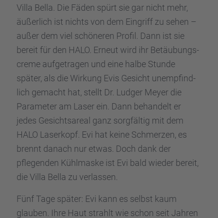
Villa Bella. Die Fäden spürt sie gar nicht mehr,
äußer­lich ist nichts von dem Eingriff zu sehen –
außer dem viel schöne­ren Profil. Dann ist sie
bereit für den HALO. Erneut wird ihr Betäu­bungs­
creme aufge­tra­gen und eine halbe Stunde
später, als die Wirkung Evis Gesicht unemp­find­
lich gemacht hat, stellt Dr. Ludger Meyer die
Parame­ter am Laser ein. Dann behan­delt er
jedes Gesichts­areal ganz sorgfäl­tig mit dem
HALO Laser­kopf. Evi hat keine Schmer­zen, es
brennt danach nur etwas. Doch dank der
pflegen­den Kühlmaske ist Evi bald wieder bereit,
die Villa Bella zu verlas­sen.
Fünf Tage später: Evi kann es selbst kaum
glauben. Ihre Haut strahlt wie schon seit Jahren