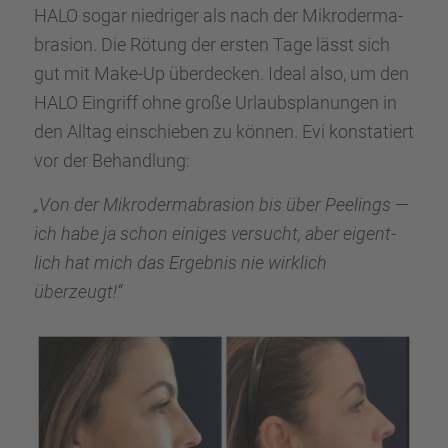
HALO sogar niedri­ger als nach der Mikro­der­ma­
bra­sion. Die Rötung der ersten Tage lässt sich
gut mit Make-Up überde­cken. Ideal also, um den
HALO Eingriff ohne große Urlaubs­pla­nun­gen in
den Alltag einschie­ben zu können. Evi konsta­tiert
vor der Behand­lung:
„Von der Mikro­der­ma­bra­sion bis über Peelings —
ich habe ja schon einiges versucht, aber eigent­
lich hat mich das Ergeb­nis nie wirklich
überzeugt!“