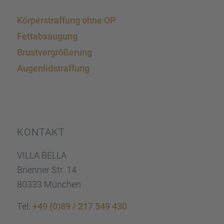
Körper­straf­fung ohne OP
Fettab­sau­gung
Brust­ver­grö­ße­rung
Augen­lid­s­traf­fung
KONTAKT
VILLA BELLA
Brien­ner Str. 14
80333 München
Tel:
+49 (0)89 / 217 549 430