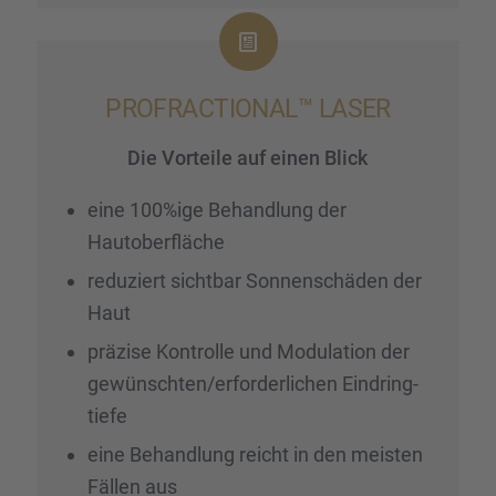
PROFRAC­TIONAL™ LASER
Die Vorteile auf einen Blick
eine 100%ige Behand­lung der
Hautober­flä­che
reduziert sicht­bar Sonnen­schä­den der
Haut
präzise Kontrolle und Modula­tion der
gewünschten/erforderlichen Eindring­
tiefe
eine Behand­lung reicht in den meisten
Fällen aus