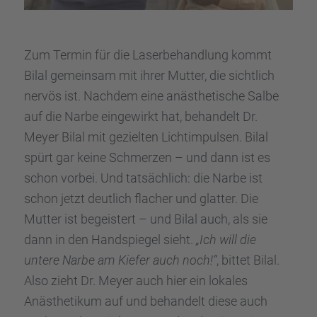
Zum Termin für die Laser­be­hand­lung kommt
Bilal gemein­sam mit ihrer Mutter, die sicht­lich
nervös ist. Nachdem eine anästhe­ti­sche Salbe
auf die Narbe einge­wirkt hat, behan­delt Dr.
Meyer Bilal mit geziel­ten Licht­im­pul­sen. Bilal
spürt gar keine Schmer­zen – und dann ist es
schon vorbei. Und tatsäch­lich: die Narbe ist
schon jetzt deutlich flacher und glatter. Die
Mutter ist begeis­tert – und Bilal auch, als sie
dann in den Handspie­gel sieht.
„Ich will die
untere Narbe am Kiefer auch noch!“
, bittet Bilal.
Also zieht Dr. Meyer auch hier ein lokales
Anästhe­ti­kum auf und behan­delt diese auch