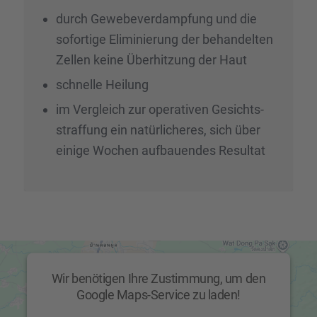
durch Gewebe­ver­damp­fung und die
sofor­tige Elimi­nie­rung der behan­del­ten
Zellen keine Überhit­zung der Haut
schnelle Heilung
im Vergleich zur opera­ti­ven Gesichts­
straf­fung ein natür­li­che­res, sich über
einige Wochen aufbau­en­des Resul­tat
Wir benötigen Ihre Zustimmung, um den
Google Maps-Service zu laden!