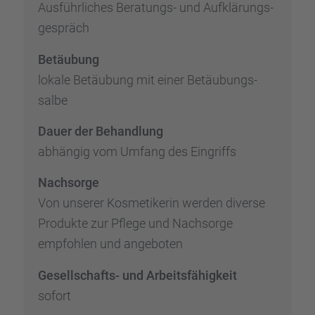
Ausführ­li­ches Beratungs- und Aufklä­rungs­
ge­spräch
Betäu­bung
lokale Betäu­bung mit einer Betäu­bungs­
salbe
Dauer der Behand­lung
abhän­gig vom Umfang des Eingriffs
Nachsorge
Von unserer Kosme­ti­ke­rin werden diverse
Produkte zur Pflege und Nachsorge
empfoh­len und angebo­ten
Gesell­schafts- und Arbeits­fä­hig­keit
sofort