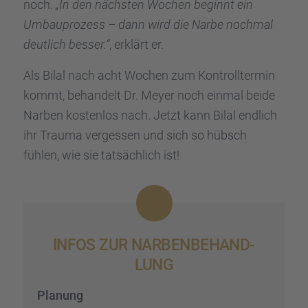
noch.
„In den nächs­ten Wochen beginnt ein
Umbau­pro­zess – dann wird die Narbe nochmal
deutlich besser.“
, erklärt er.
Als Bilal nach acht Wochen zum Kontroll­ter­min
kommt, behan­delt Dr. Meyer noch einmal beide
Narben kosten­los nach. Jetzt kann Bilal endlich
ihr Trauma verges­sen und sich so hübsch
fühlen, wie sie tatsäch­lich ist!
INFOS ZUR NARBEN­BE­HAND­
LUNG
Planung