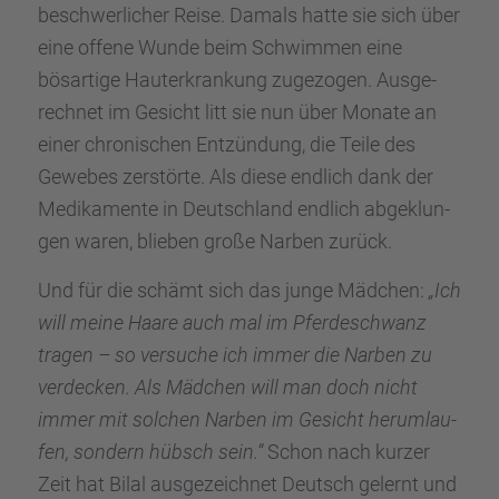
beschwer­li­cher Reise. Damals hatte sie sich über
eine offene Wunde beim Schwim­men eine
bösar­tige Hauter­kran­kung zugezo­gen. Ausge­
rech­net im Gesicht litt sie nun über Monate an
einer chroni­schen Entzün­dung, die Teile des
Gewebes zerstörte. Als diese endlich dank der
Medika­mente in Deutsch­land endlich abgeklun­
gen waren, blieben große Narben zurück.
Und für die schämt sich das junge Mädchen:
„Ich
will meine Haare auch mal im Pferde­schwanz
tragen – so versu­che ich immer die Narben zu
verde­cken. Als Mädchen will man doch nicht
immer mit solchen Narben im Gesicht herum­lau­
fen, sondern hübsch sein.“
Schon nach kurzer
Zeit hat Bilal ausge­zeich­net Deutsch gelernt und