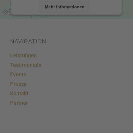
Mehr Informationen
Akzeptieren
powered by
Usercentrics Consent Management
Platform
&
eRecht24
NAVIGA­TION
Leistun­gen
Testi­mo­ni­als
Events
Presse
Kontakt
Partner