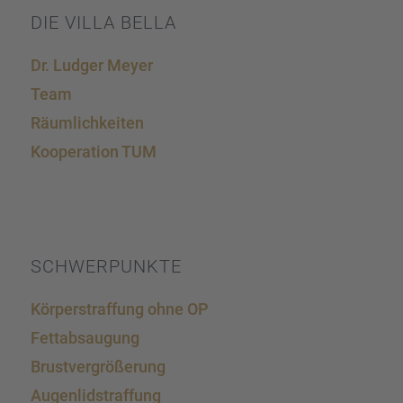
DIE VILLA BELLA
Dr. Ludger Meyer
Team
Räumlich­kei­ten
Koope­ra­tion TUM
SCHWER­PUNKTE
Körper­straf­fung ohne OP
Fettab­sau­gung
Brust­ver­grö­ße­rung
Augen­lid­s­traf­fung