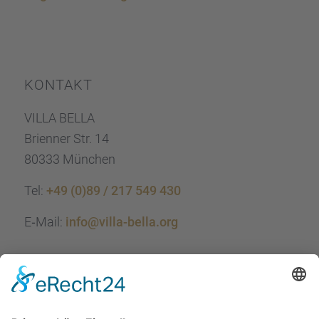
KONTAKT
VILLA BELLA
Brien­ner Str. 14
80333 München
Tel:
+49 (0)89 / 217 549 430
E‑Mail:
info@villa-bella.org